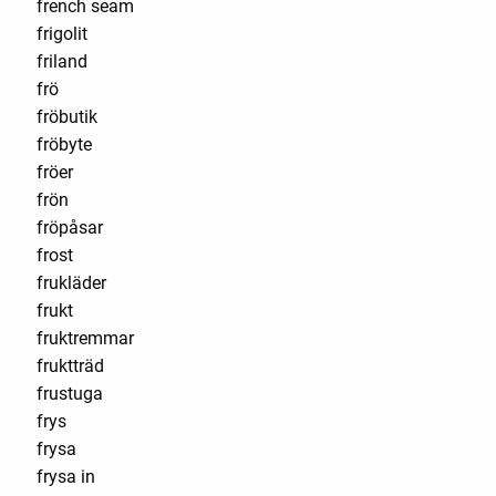
french seam
frigolit
friland
frö
fröbutik
fröbyte
fröer
frön
fröpåsar
frost
frukläder
frukt
fruktremmar
fruktträd
frustuga
frys
frysa
frysa in