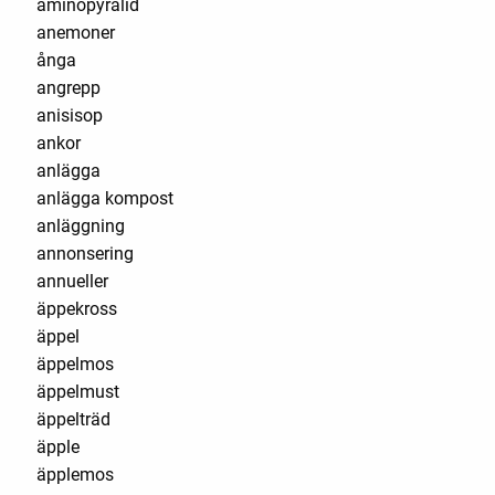
aminopyralid
anemoner
ånga
angrepp
anisisop
ankor
anlägga
anlägga kompost
anläggning
annonsering
annueller
äppekross
äppel
äppelmos
äppelmust
äppelträd
äpple
äpplemos