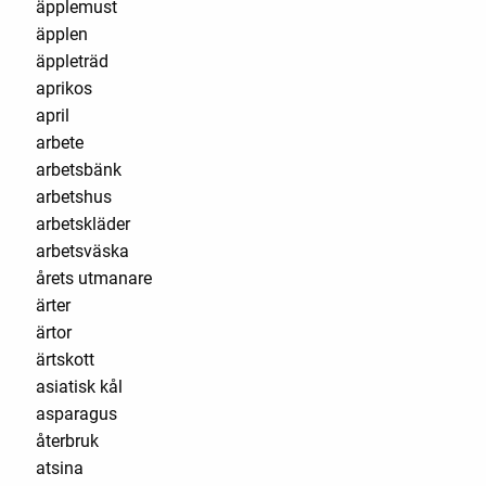
äpplemust
äpplen
äppleträd
aprikos
april
arbete
arbetsbänk
arbetshus
arbetskläder
arbetsväska
årets utmanare
ärter
ärtor
ärtskott
asiatisk kål
asparagus
återbruk
atsina