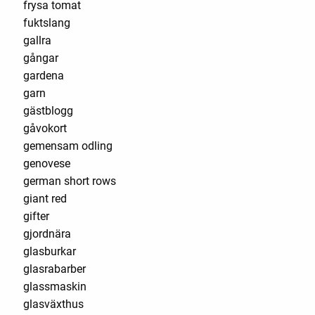
frysa tomat
fuktslang
gallra
gångar
gardena
garn
gästblogg
gåvokort
gemensam odling
genovese
german short rows
giant red
gifter
gjordnära
glasburkar
glasrabarber
glassmaskin
glasväxthus