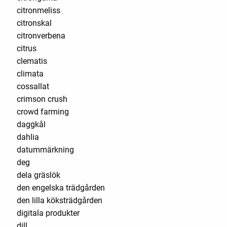
citronmeliss
citronskal
citronverbena
citrus
clematis
climata
cossallat
crimson crush
crowd farming
daggkål
dahlia
datummärkning
deg
dela gräslök
den engelska trädgården
den lilla köksträdgården
digitala produkter
dill