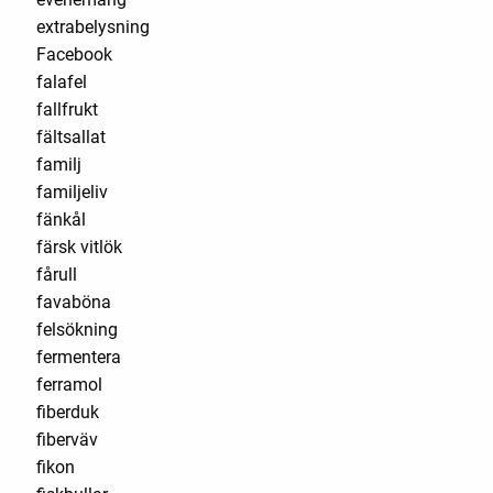
extrabelysning
Facebook
falafel
fallfrukt
fältsallat
familj
familjeliv
fänkål
färsk vitlök
fårull
favaböna
felsökning
fermentera
ferramol
fiberduk
fiberväv
fikon