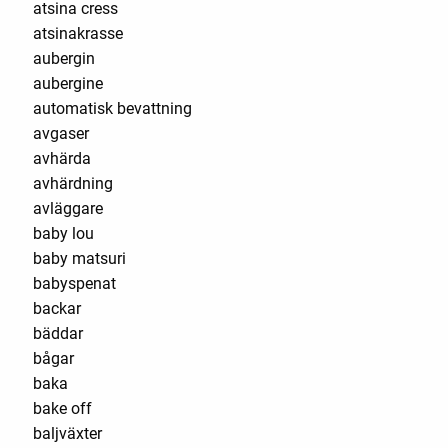
atsina cress
atsinakrasse
aubergin
aubergine
automatisk bevattning
avgaser
avhärda
avhärdning
avläggare
baby lou
baby matsuri
babyspenat
backar
bäddar
bågar
baka
bake off
baljväxter