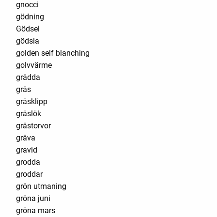
gnocci
gödning
Gödsel
gödsla
golden self blanching
golvvärme
grädda
gräs
gräsklipp
gräslök
grästorvor
gräva
gravid
grodda
groddar
grön utmaning
gröna juni
gröna mars