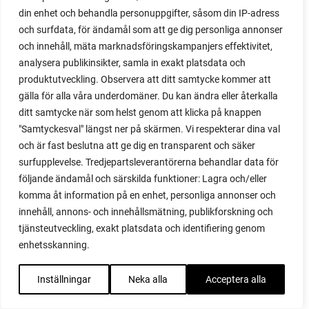
din enhet och behandla personuppgifter, såsom din IP-adress
kant
och surfdata, för ändamål som att ge dig personliga annonser
kantlök
och innehåll, mäta marknadsföringskampanjers effektivitet,
kapkrusbär
analysera publikinsikter, samla in exakt platsdata och
kardon
produktutveckling. Observera att ditt samtycke kommer att
kärleksört
gälla för alla våra underdomäner. Du kan ändra eller återkalla
kärna ur
ditt samtycke när som helst genom att klicka på knappen
kartong
"Samtyckesval" längst ner på skärmen. Vi respekterar dina val
kasse
och är fast beslutna att ge dig en transparent och säker
kastanjestaket
surfupplevelse. Tredjepartsleverantörerna behandlar data för
katt
följande ändamål och särskilda funktioner: Lagra och/eller
katter
komma åt information på en enhet, personliga annonser och
kattungar
innehåll, annons- och innehållsmätning, publikforskning och
keramik
tjänsteutveckling, exakt platsdata och identifiering genom
kidney
enhetsskanning.
kidneybönor
kimchi
Inställningar
Neka alla
Acceptera alla
kinakål