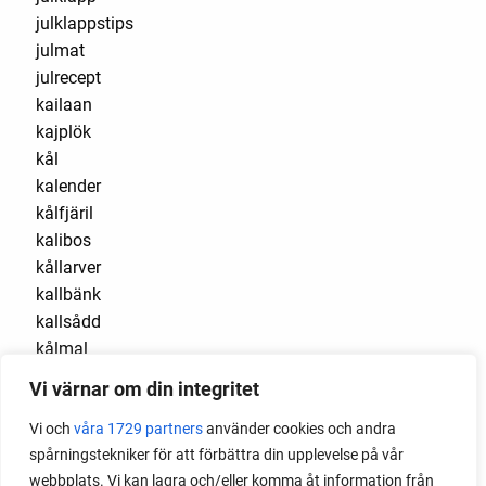
julklappstips
julmat
julrecept
kailaan
kajplök
kål
kalender
kålfjäril
kalibos
kållarver
kallbänk
kallsådd
kålmal
kålnät
Vi värnar om din integritet
kålrabbi
Vi och
kålrot
våra 1729 partners
använder cookies och andra
spårningstekniker för att förbättra din upplevelse på vår
kålsorter
webbplats. Vi kan lagra och/eller komma åt information från
kanin