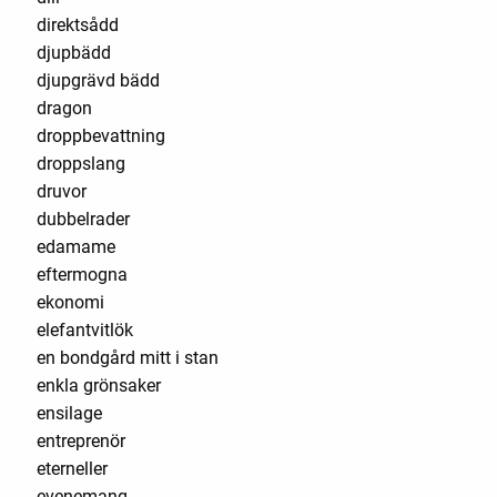
direktsådd
djupbädd
djupgrävd bädd
dragon
droppbevattning
droppslang
druvor
dubbelrader
edamame
eftermogna
ekonomi
elefantvitlök
en bondgård mitt i stan
enkla grönsaker
ensilage
entreprenör
eterneller
evenemang