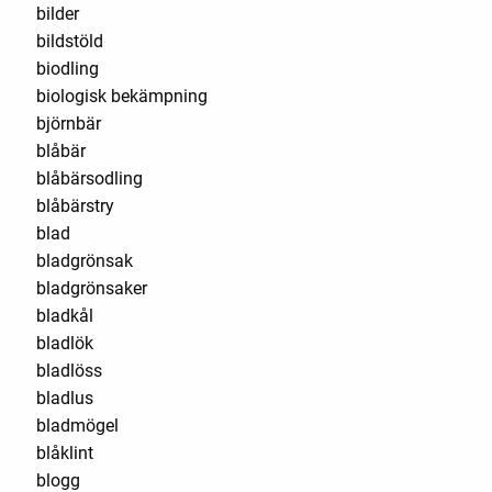
bilder
bildstöld
biodling
biologisk bekämpning
björnbär
blåbär
blåbärsodling
blåbärstry
blad
bladgrönsak
bladgrönsaker
bladkål
bladlök
bladlöss
bladlus
bladmögel
blåklint
blogg