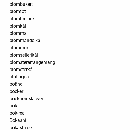
blombukett
blomfat
blomhållare
blomkål
blomma
blommande kål
blommor
blomsellerikål
blomsterarrangemang
blomsterkål
blötlägga
boäng
böcker
bockhornsklöver
bok
bok-rea
Bokashi
bokashi.se.