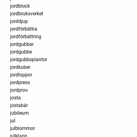
jordblock
jordbruksverket
jorddjup
jordförbättra
jordförbättring
jordgubbar
jordgubbe
jordgubbsplantor
jordkuber
jordloppor
jordpress
jordprov
josta
jostabär
jubileum
jul
julblommor
julklapp