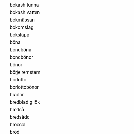
bokashitunna
bokashivatten
bokmässan
bokomslag
boksläpp
böna
bondböna
bondbönor
bönor
börje remstam
borlotto
borlottobönor
brädor
bredbladig lök
bredså
bredsådd
broccoli
bröd