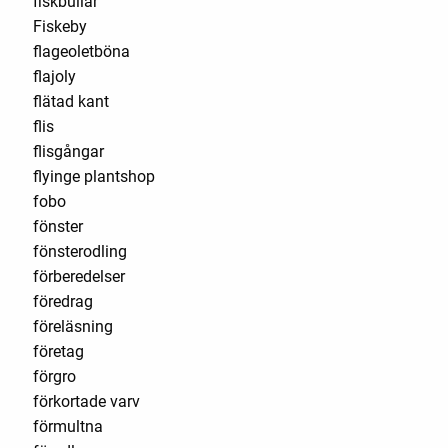
fiskbullar
Fiskeby
flageoletböna
flajoly
flätad kant
flis
flisgångar
flyinge plantshop
fobo
fönster
fönsterodling
förberedelser
föredrag
föreläsning
företag
förgro
förkortade varv
förmultna