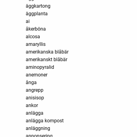
äggkartong
äggplanta
ai
åkerböna
alcosa
amaryllis
amerikanska blåbär
amerikanskt blåbär
aminopyralid
anemoner
ånga
angrepp
anisisop
ankor
anlägga
anlägga kompost
anläggning
annonsering