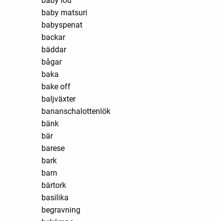
baby lou
baby matsuri
babyspenat
backar
bäddar
bågar
baka
bake off
baljväxter
bananschalottenlök
bänk
bär
barese
bark
barn
bärtork
basilika
begravning