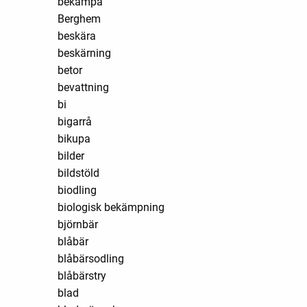
bekämpa
Berghem
beskära
beskärning
betor
bevattning
bi
bigarrå
bikupa
bilder
bildstöld
biodling
biologisk bekämpning
björnbär
blåbär
blåbärsodling
blåbärstry
blad