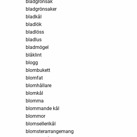
bladgrönsak
bladgrönsaker
bladkål
bladlök
bladlöss
bladlus
bladmögel
blåklint
blogg
blombukett
blomfat
blomhållare
blomkål
blomma
blommande kål
blommor
blomsellerikål
blomsterarrangemang