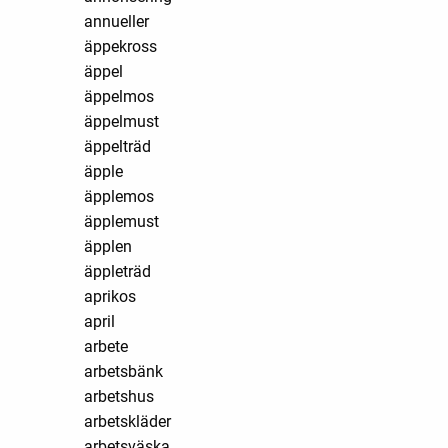
annueller
äppekross
äppel
äppelmos
äppelmust
äppelträd
äpple
äpplemos
äpplemust
äpplen
äppleträd
aprikos
april
arbete
arbetsbänk
arbetshus
arbetskläder
arbetsväska