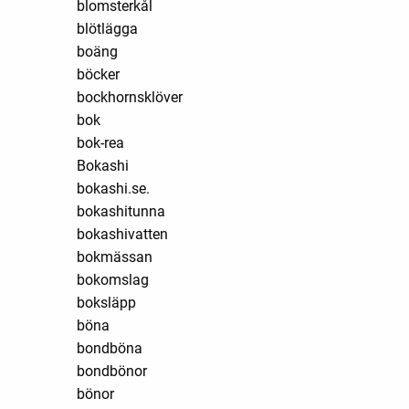
blomsterkål
blötlägga
boäng
böcker
bockhornsklöver
bok
bok-rea
Bokashi
bokashi.se.
bokashitunna
bokashivatten
bokmässan
bokomslag
boksläpp
böna
bondböna
bondbönor
bönor