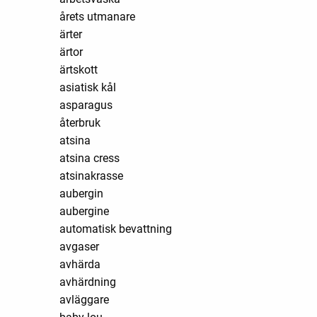
årets utmanare
ärter
ärtor
ärtskott
asiatisk kål
asparagus
återbruk
atsina
atsina cress
atsinakrasse
aubergin
aubergine
automatisk bevattning
avgaser
avhärda
avhärdning
avläggare