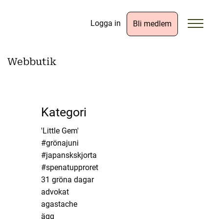
Logga in
Bli medlem
Webbutik
Kategori
'Little Gem'
#grönajuni
#japanskskjorta
#spenatupproret
31 gröna dagar
advokat
agastache
ägg