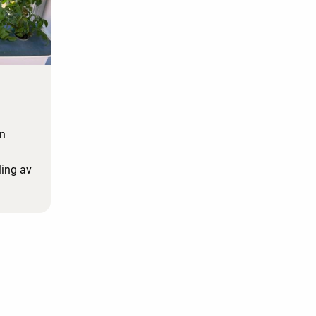
an
ing av