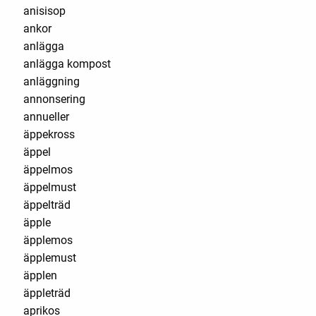
anisisop
ankor
anlägga
anlägga kompost
anläggning
annonsering
annueller
äppekross
äppel
äppelmos
äppelmust
äppelträd
äpple
äpplemos
äpplemust
äpplen
äppleträd
aprikos