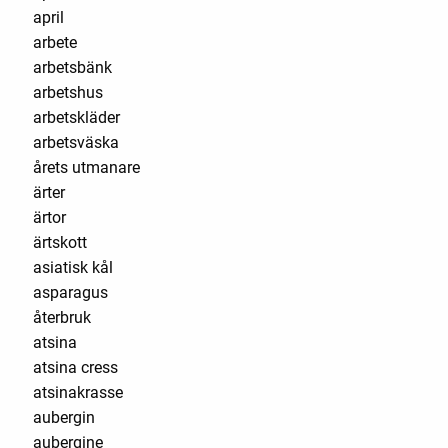
april
arbete
arbetsbänk
arbetshus
arbetskläder
arbetsväska
årets utmanare
ärter
ärtor
ärtskott
asiatisk kål
asparagus
återbruk
atsina
atsina cress
atsinakrasse
aubergin
aubergine