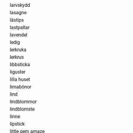
larvskydd
lasagne
lästips
lastpallar
lavendel
ledig
lerkruka
lerkrus
libbsticka
liguster
lilla huset
limabönor
lind
lindblommor
lindblomste
linne
lipstick
little gem amaze