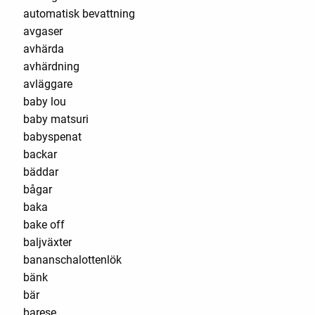
automatisk bevattning
avgaser
avhärda
avhärdning
avläggare
baby lou
baby matsuri
babyspenat
backar
bäddar
bågar
baka
bake off
baljväxter
bananschalottenlök
bänk
bär
barese