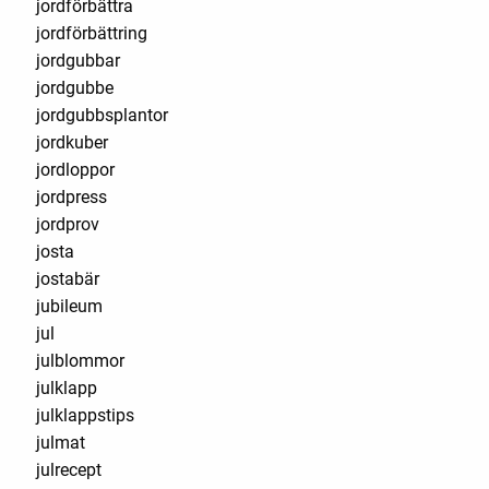
jordförbättra
jordförbättring
jordgubbar
jordgubbe
jordgubbsplantor
jordkuber
jordloppor
jordpress
jordprov
josta
jostabär
jubileum
jul
julblommor
julklapp
julklappstips
julmat
julrecept