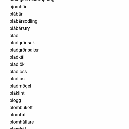
björnbär
blåbär
blåbärsodling
blåbärstry
blad
bladgrönsak
bladgrönsaker
bladkål
bladlök
bladlöss
bladlus
bladmögel
blåklint
blogg
blombukett
blomfat
blomhållare