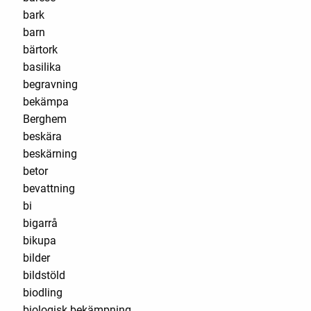
bark
barn
bärtork
basilika
begravning
bekämpa
Berghem
beskära
beskärning
betor
bevattning
bi
bigarrå
bikupa
bilder
bildstöld
biodling
biologisk bekämpning