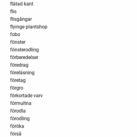
flätad kant
flis
flisgångar
flyinge plantshop
fobo
fönster
fönsterodling
förberedelser
föredrag
föreläsning
företag
förgro
förkortade varv
förmultna
förodla
förodling
föröka
förså