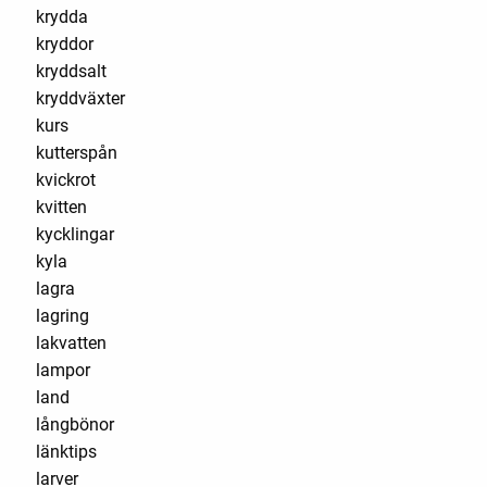
krydda
kryddor
kryddsalt
kryddväxter
kurs
kutterspån
kvickrot
kvitten
kycklingar
kyla
lagra
lagring
lakvatten
lampor
land
långbönor
länktips
larver