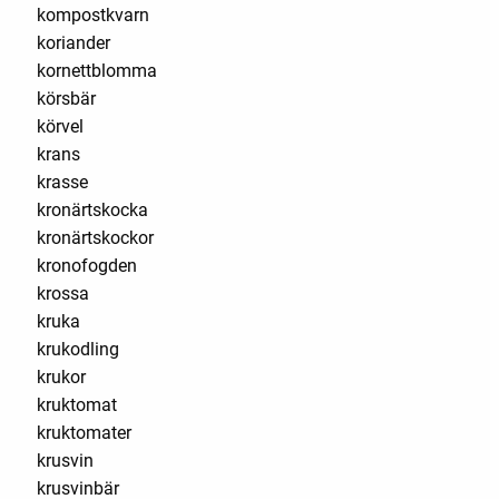
kompostkvarn
koriander
kornettblomma
körsbär
körvel
krans
krasse
kronärtskocka
kronärtskockor
kronofogden
krossa
kruka
krukodling
krukor
kruktomat
kruktomater
krusvin
krusvinbär