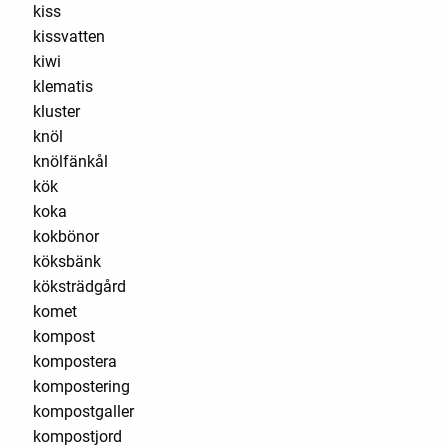
kiss
kissvatten
kiwi
klematis
kluster
knöl
knölfänkål
kök
koka
kokbönor
köksbänk
köksträdgård
komet
kompost
kompostera
kompostering
kompostgaller
kompostjord