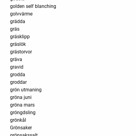
golden self blanching
golvvärme
grädda
gräs
gräsklipp
gräslök
grästorvor
gräva
gravid
grodda
groddar
grön utmaning
gröna juni
gröna mars
gröngdsling
grönkål
Grönsaker
grönsakssalt