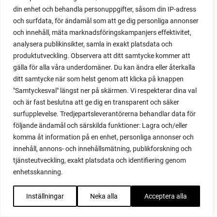
din enhet och behandla personuppgifter, såsom din IP-adress
maché
och surfdata, för ändamål som att ge dig personliga annonser
majrova
och innehåll, mäta marknadsföringskampanjers effektivitet,
majs
analysera publikinsikter, samla in exakt platsdata och
majskolvar
produktutveckling. Observera att ditt samtycke kommer att
majskorn
gälla för alla våra underdomäner. Du kan ändra eller återkalla
måla
ditt samtycke när som helst genom att klicka på knappen
malou efter tio
"Samtyckesval" längst ner på skärmen. Vi respekterar dina val
mangold
och är fast beslutna att ge dig en transparent och säker
märgärt
surfupplevelse. Tredjepartsleverantörerna behandlar data för
märgärter
följande ändamål och särskilda funktioner: Lagra och/eller
markduk
komma åt information på en enhet, personliga annonser och
marmelad
innehåll, annons- och innehållsmätning, publikforskning och
mars
tjänsteutveckling, exakt platsdata och identifiering genom
marsvin
enhetsskanning.
mask
maskkompost
Inställningar
Neka alla
Acceptera alla
maskrosor
mässa