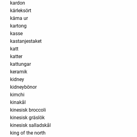
kardon
kärleksört
kärna ur
kartong
kasse
kastanjestaket
katt
katter
kattungar
keramik
kidney
kidneybönor
kimchi
kinakål
kinesisk broccoli
kinesisk gräslök
kinesisk salladskål
king of the north