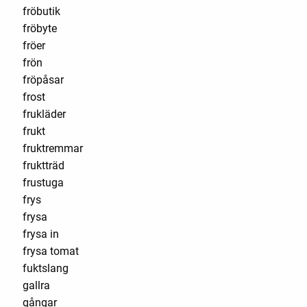
fröbutik
fröbyte
fröer
frön
fröpåsar
frost
frukläder
frukt
fruktremmar
fruktträd
frustuga
frys
frysa
frysa in
frysa tomat
fuktslang
gallra
gångar