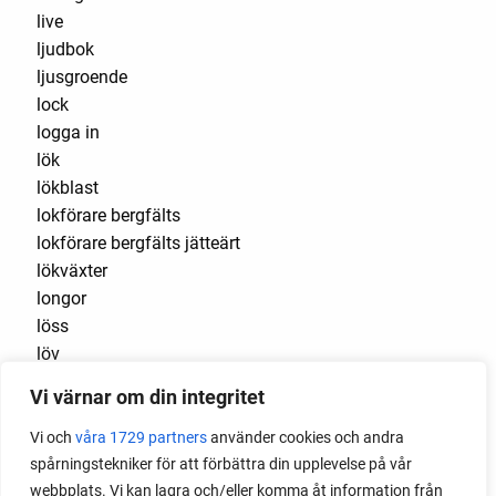
live
ljudbok
ljusgroende
lock
logga in
lök
lökblast
lokförare bergfälts
lokförare bergfälts jätteärt
lökväxter
longor
löss
löv
lucullus
Vi värnar om din integritet
luftlök
luktärt
Vi och
våra 1729 partners
använder cookies och andra
luktärter
spårningstekniker för att förbättra din upplevelse på vår
Luleå
webbplats. Vi kan lagra och/eller komma åt information från