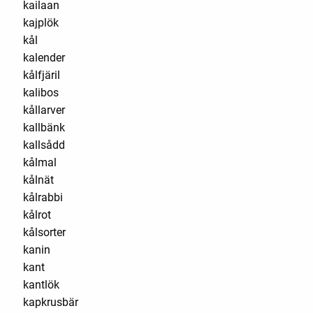
kailaan
kajplök
kål
kalender
kålfjäril
kalibos
kållarver
kallbänk
kallsådd
kålmal
kålnät
kålrabbi
kålrot
kålsorter
kanin
kant
kantlök
kapkrusbär