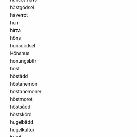
hästgödsel
haverrot
hem
hirza
höns
hönsgödsel
Hönshus
honungsbär
höst
höstådd
höstanemon
höstanemoner
höstmorot
höstsådd
höstskörd
hugelbädd
hugelkultur