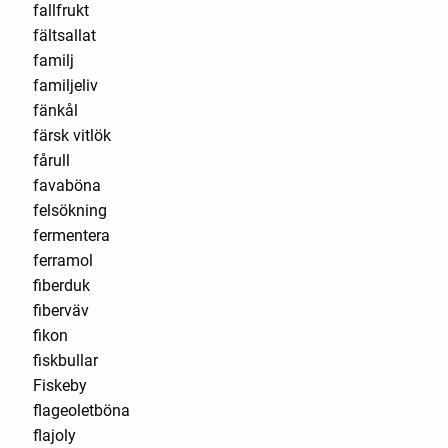
fallfrukt
fältsallat
familj
familjeliv
fänkål
färsk vitlök
fårull
favaböna
felsökning
fermentera
ferramol
fiberduk
fiberväv
fikon
fiskbullar
Fiskeby
flageoletböna
flajoly