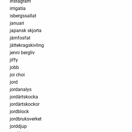
instagram
irrigatia
isbergssallat
januari
japansk skjorta
järnfosfat
jättekragskivling
jenni bergliv
jiffy
jobb
joi choi
jord
jordanalys
jordärtskocka
jordärtskockor
jordblock
jordbruksverket
jorddjup