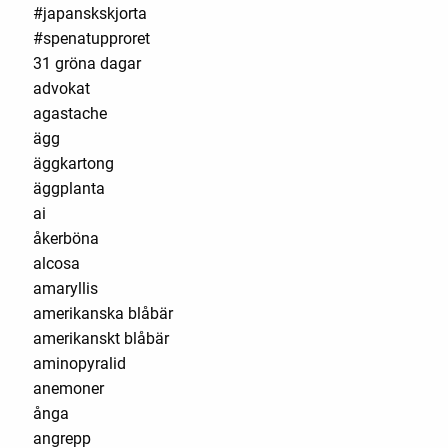
#japanskskjorta
#spenatupproret
31 gröna dagar
advokat
agastache
ägg
äggkartong
äggplanta
ai
åkerböna
alcosa
amaryllis
amerikanska blåbär
amerikanskt blåbär
aminopyralid
anemoner
ånga
angrepp