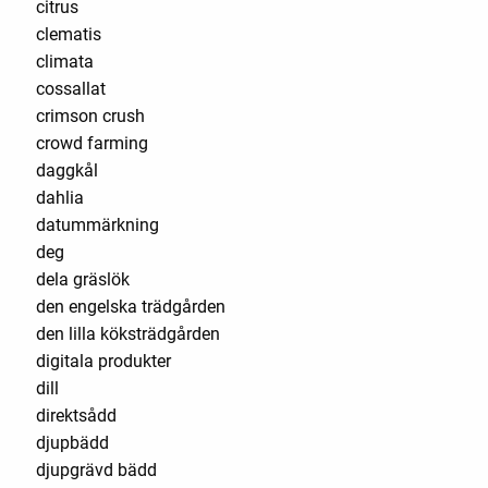
citrus
clematis
climata
cossallat
crimson crush
crowd farming
daggkål
dahlia
datummärkning
deg
dela gräslök
den engelska trädgården
den lilla köksträdgården
digitala produkter
dill
direktsådd
djupbädd
djupgrävd bädd