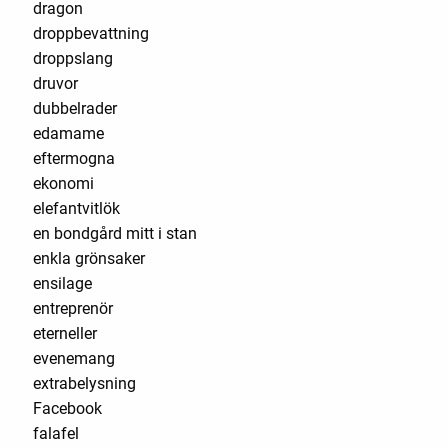
dragon
droppbevattning
droppslang
druvor
dubbelrader
edamame
eftermogna
ekonomi
elefantvitlök
en bondgård mitt i stan
enkla grönsaker
ensilage
entreprenör
eterneller
evenemang
extrabelysning
Facebook
falafel