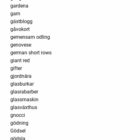
gardena
garn
gästblogg
gåvokort
gemensam odling
genovese
german short rows
giant red
gifter
gjordnära
glasburkar
glasrabarber
glassmaskin
glasväxthus
gnocci
gödning
Gödsel
gödsla