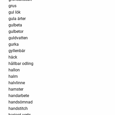
grus
gul lök
gula ärter
gulbeta
gulbetor
guldvatten
gurka
gyllenbär
häck
hållbar odling
hallon
halm
halvlinne
hamster
handarbete
handsömnad
handstitch
haricot verts