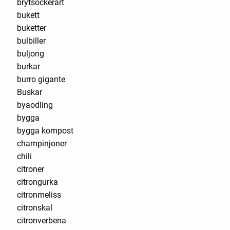
brytsockerärt
bukett
buketter
bulbiller
buljong
burkar
burro gigante
Buskar
byaodling
bygga
bygga kompost
champinjoner
chili
citroner
citrongurka
citronmeliss
citronskal
citronverbena