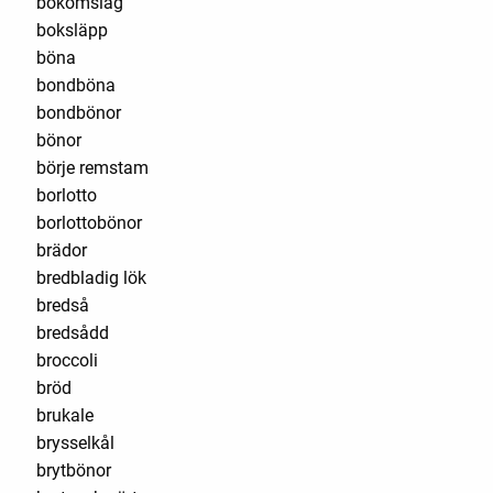
bokomslag
boksläpp
böna
bondböna
bondbönor
bönor
börje remstam
borlotto
borlottobönor
brädor
bredbladig lök
bredså
bredsådd
broccoli
bröd
brukale
brysselkål
brytbönor