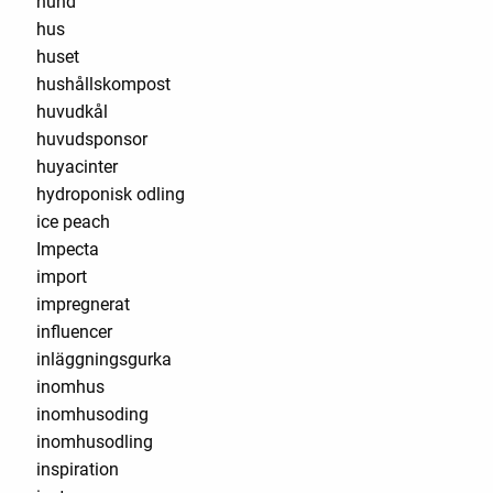
hund
hus
huset
hushållskompost
huvudkål
huvudsponsor
huyacinter
hydroponisk odling
ice peach
Impecta
import
impregnerat
influencer
inläggningsgurka
inomhus
inomhusoding
inomhusodling
inspiration