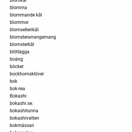
blomkål
blomma
blommande kål
blommor
blomsellerikål
blomsterarrangemang
blomsterkål
blötlägga
boäng
böcker
bockhornsklöver
bok
bok-rea
Bokashi
bokashi.se.
bokashitunna
bokashivatten
bokmässan