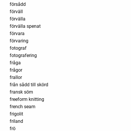
försådd
förväll
förvälla
förvälla spenat
förvara
förvaring
fotograf
fotografering
fråga
frågor
frallor
från sådd till skörd
fransk söm
freeform knitting
french seam
frigolit
friland
frö