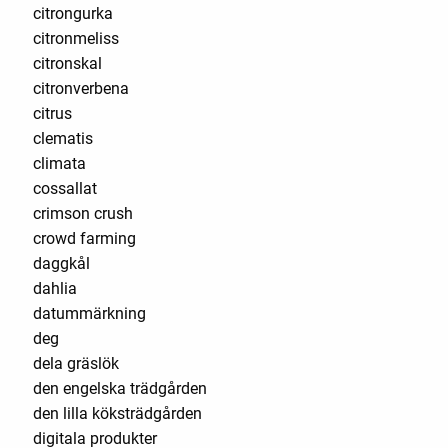
citrongurka
citronmeliss
citronskal
citronverbena
citrus
clematis
climata
cossallat
crimson crush
crowd farming
daggkål
dahlia
datummärkning
deg
dela gräslök
den engelska trädgården
den lilla köksträdgården
digitala produkter