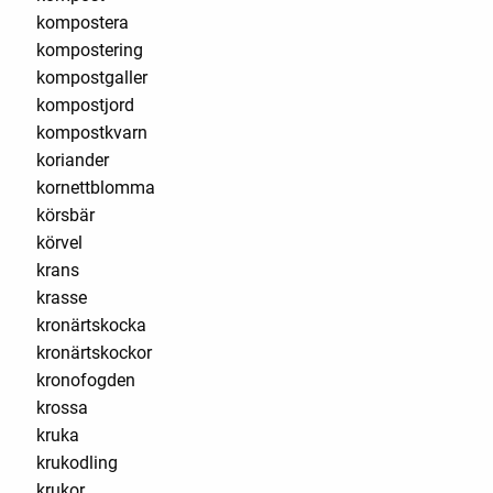
kompostera
kompostering
kompostgaller
kompostjord
kompostkvarn
koriander
kornettblomma
körsbär
körvel
krans
krasse
kronärtskocka
kronärtskockor
kronofogden
krossa
kruka
krukodling
krukor