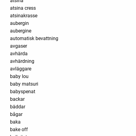
atsina
atsina cress
atsinakrasse
aubergin
aubergine
automatisk bevattning
avgaser
avhärda
avhärdning
avläggare
baby lou
baby matsuri
babyspenat
backar
bäddar
bågar
baka
bake off