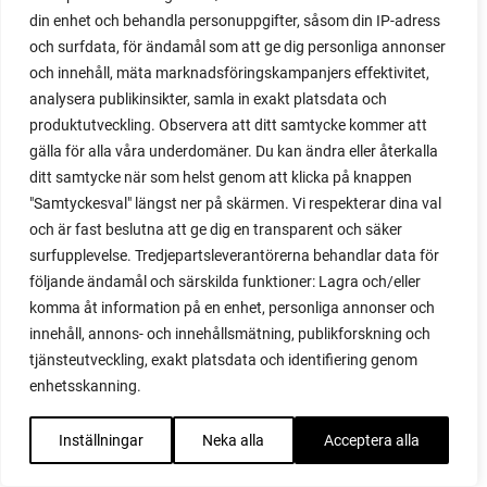
lindblommor
din enhet och behandla personuppgifter, såsom din IP-adress
lindblomste
och surfdata, för ändamål som att ge dig personliga annonser
linne
och innehåll, mäta marknadsföringskampanjers effektivitet,
lipstick
analysera publikinsikter, samla in exakt platsdata och
little gem amaze
produktutveckling. Observera att ditt samtycke kommer att
live
gälla för alla våra underdomäner. Du kan ändra eller återkalla
ljudbok
ditt samtycke när som helst genom att klicka på knappen
ljusgroende
"Samtyckesval" längst ner på skärmen. Vi respekterar dina val
lock
och är fast beslutna att ge dig en transparent och säker
logga in
surfupplevelse. Tredjepartsleverantörerna behandlar data för
lök
följande ändamål och särskilda funktioner: Lagra och/eller
lökblast
komma åt information på en enhet, personliga annonser och
lokförare bergfälts
innehåll, annons- och innehållsmätning, publikforskning och
lokförare bergfälts jätteärt
tjänsteutveckling, exakt platsdata och identifiering genom
lökväxter
enhetsskanning.
longor
löss
Inställningar
Neka alla
Acceptera alla
löv