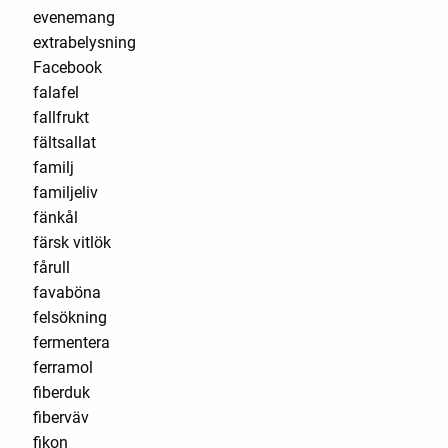
evenemang
extrabelysning
Facebook
falafel
fallfrukt
fältsallat
familj
familjeliv
fänkål
färsk vitlök
fårull
favaböna
felsökning
fermentera
ferramol
fiberduk
fiberväv
fikon