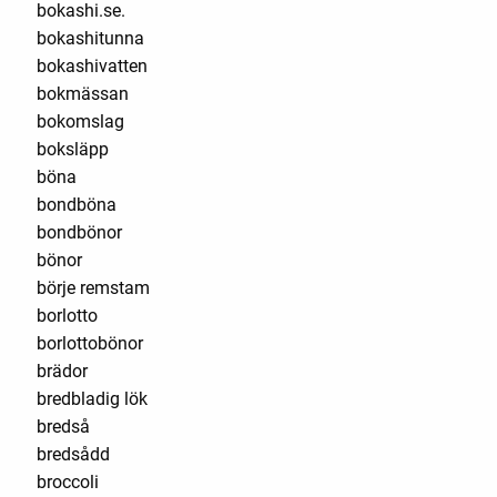
bokashi.se.
bokashitunna
bokashivatten
bokmässan
bokomslag
boksläpp
böna
bondböna
bondbönor
bönor
börje remstam
borlotto
borlottobönor
brädor
bredbladig lök
bredså
bredsådd
broccoli