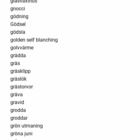
glasväxthus
gnocci
gödning
Gödsel
gödsla
golden self blanching
golvvärme
grädda
gräs
gräsklipp
gräslök
grästorvor
gräva
gravid
grodda
groddar
grön utmaning
gröna juni