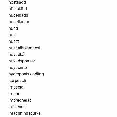
höstsådd
höstskörd
hugelbädd
hugelkultur
hund
hus
huset
hushållskompost
huvudkål
huvudsponsor
huyacinter
hydroponisk odling
ice peach
Impecta
import
impregnerat
influencer
inläggningsgurka