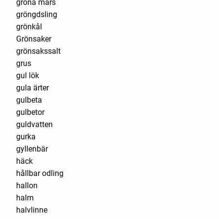
gröna mars
gröngdsling
grönkål
Grönsaker
grönsakssalt
grus
gul lök
gula ärter
gulbeta
gulbetor
guldvatten
gurka
gyllenbär
häck
hållbar odling
hallon
halm
halvlinne