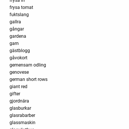
frysa in
frysa tomat
fuktslang
gallra
gångar
gardena
garn
gästblogg
gåvokort
gemensam odling
genovese
german short rows
giant red
gifter
gjordnära
glasburkar
glasrabarber
glassmaskin