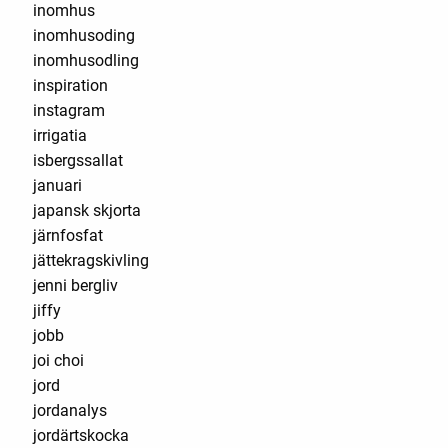
inomhus
inomhusoding
inomhusodling
inspiration
instagram
irrigatia
isbergssallat
januari
japansk skjorta
järnfosfat
jättekragskivling
jenni bergliv
jiffy
jobb
joi choi
jord
jordanalys
jordärtskocka