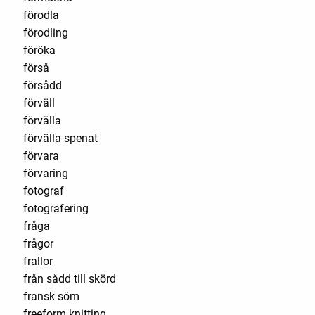
förodla
förodling
föröka
förså
försådd
förväll
förvälla
förvälla spenat
förvara
förvaring
fotograf
fotografering
fråga
frågor
frallor
från sådd till skörd
fransk söm
freeform knitting