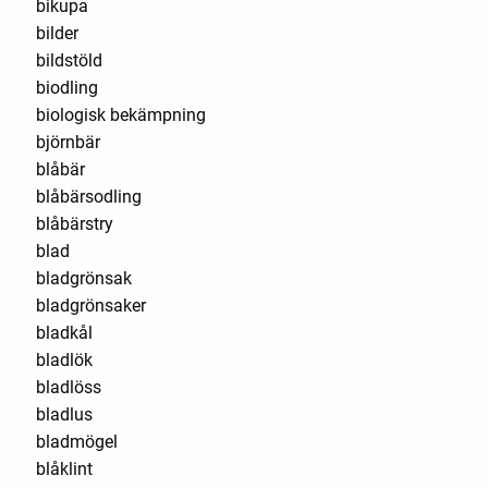
bikupa
bilder
bildstöld
biodling
biologisk bekämpning
björnbär
blåbär
blåbärsodling
blåbärstry
blad
bladgrönsak
bladgrönsaker
bladkål
bladlök
bladlöss
bladlus
bladmögel
blåklint