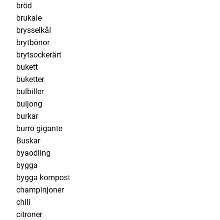
bröd
brukale
brysselkål
brytbönor
brytsockerärt
bukett
buketter
bulbiller
buljong
burkar
burro gigante
Buskar
byaodling
bygga
bygga kompost
champinjoner
chili
citroner