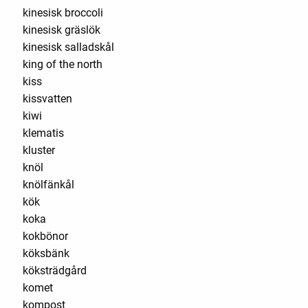
kinesisk broccoli
kinesisk gräslök
kinesisk salladskål
king of the north
kiss
kissvatten
kiwi
klematis
kluster
knöl
knölfänkål
kök
koka
kokbönor
köksbänk
köksträdgård
komet
kompost