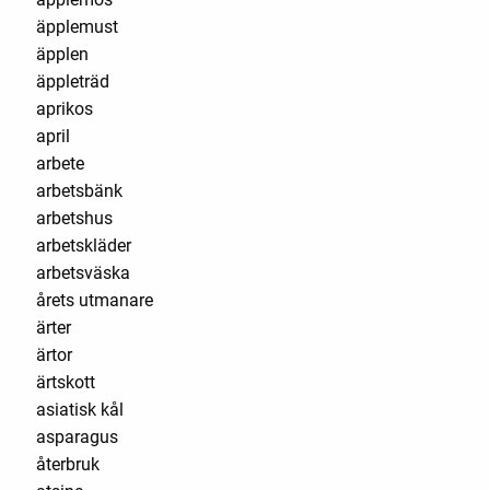
äpplemust
äpplen
äppleträd
aprikos
april
arbete
arbetsbänk
arbetshus
arbetskläder
arbetsväska
årets utmanare
ärter
ärtor
ärtskott
asiatisk kål
asparagus
återbruk