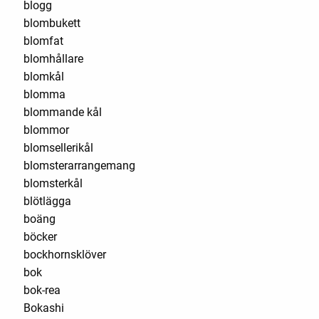
blogg
blombukett
blomfat
blomhållare
blomkål
blomma
blommande kål
blommor
blomsellerikål
blomsterarrangemang
blomsterkål
blötlägga
boäng
böcker
bockhornsklöver
bok
bok-rea
Bokashi