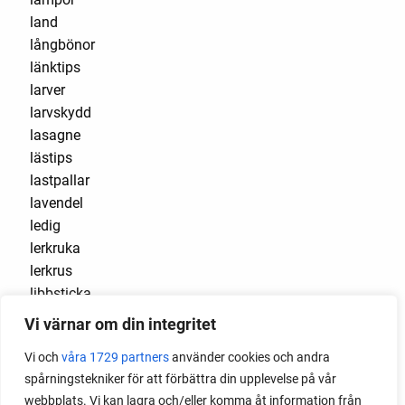
land
långbönor
länktips
larver
larvskydd
lasagne
lästips
lastpallar
lavendel
ledig
lerkruka
lerkrus
libbsticka
liguster
Vi värnar om din integritet
lilla huset
Vi och
våra 1729 partners
använder cookies och andra
limabönor
spårningstekniker för att förbättra din upplevelse på vår
lind
webbplats. Vi kan lagra och/eller komma åt information från