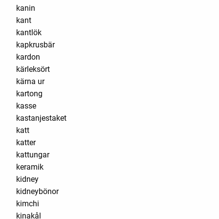
kanin
kant
kantlök
kapkrusbär
kardon
kärleksört
kärna ur
kartong
kasse
kastanjestaket
katt
katter
kattungar
keramik
kidney
kidneybönor
kimchi
kinakål