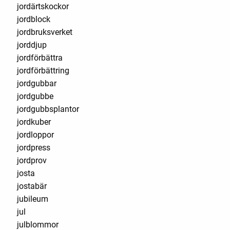
jordärtskockor
jordblock
jordbruksverket
jorddjup
jordförbättra
jordförbättring
jordgubbar
jordgubbe
jordgubbsplantor
jordkuber
jordloppor
jordpress
jordprov
josta
jostabär
jubileum
jul
julblommor