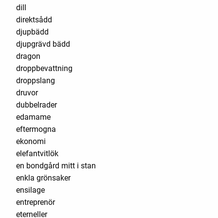
dill
direktsådd
djupbädd
djupgrävd bädd
dragon
droppbevattning
droppslang
druvor
dubbelrader
edamame
eftermogna
ekonomi
elefantvitlök
en bondgård mitt i stan
enkla grönsaker
ensilage
entreprenör
eterneller