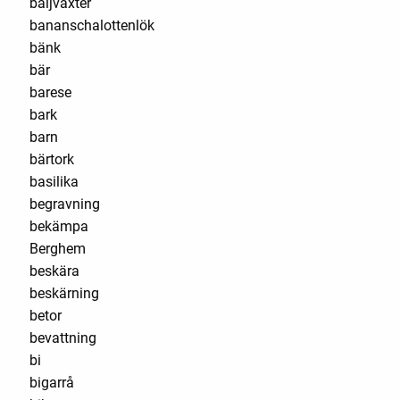
baljväxter
bananschalottenlök
bänk
bär
barese
bark
barn
bärtork
basilika
begravning
bekämpa
Berghem
beskära
beskärning
betor
bevattning
bi
bigarrå