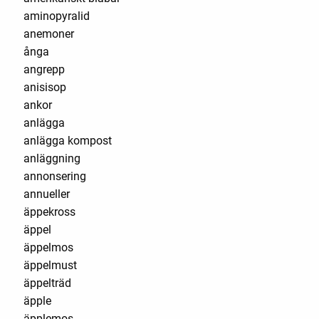
aminopyralid
anemoner
ånga
angrepp
anisisop
ankor
anlägga
anlägga kompost
anläggning
annonsering
annueller
äppekross
äppel
äppelmos
äppelmust
äppelträd
äpple
äpplemos