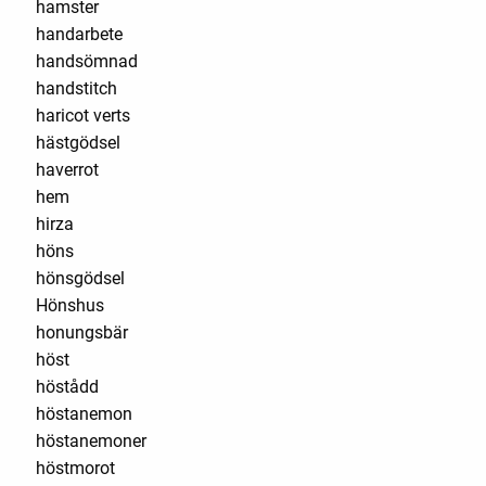
hamster
handarbete
handsömnad
handstitch
haricot verts
hästgödsel
haverrot
hem
hirza
höns
hönsgödsel
Hönshus
honungsbär
höst
höstådd
höstanemon
höstanemoner
höstmorot