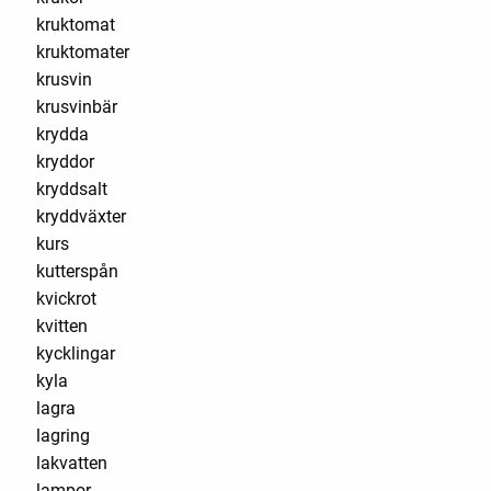
kruktomat
kruktomater
krusvin
krusvinbär
krydda
kryddor
kryddsalt
kryddväxter
kurs
kutterspån
kvickrot
kvitten
kycklingar
kyla
lagra
lagring
lakvatten
lampor