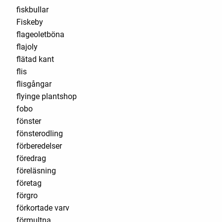
fiskbullar
Fiskeby
flageoletböna
flajoly
flätad kant
flis
flisgångar
flyinge plantshop
fobo
fönster
fönsterodling
förberedelser
föredrag
föreläsning
företag
förgro
förkortade varv
förmultna