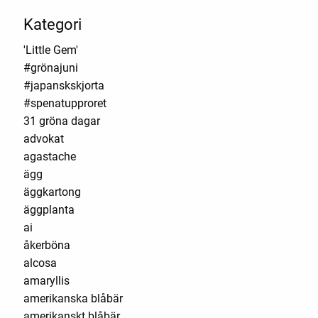
Kategori
'Little Gem'
#grönajuni
#japanskskjorta
#spenatupproret
31 gröna dagar
advokat
agastache
ägg
äggkartong
äggplanta
ai
åkerböna
alcosa
amaryllis
amerikanska blåbär
amerikanskt blåbär