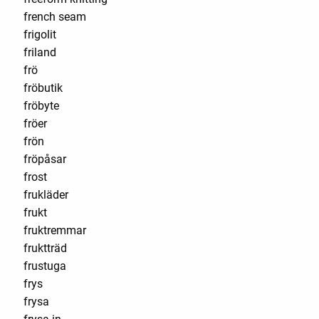
french seam
frigolit
friland
frö
fröbutik
fröbyte
fröer
frön
fröpåsar
frost
frukläder
frukt
fruktremmar
fruktträd
frustuga
frys
frysa