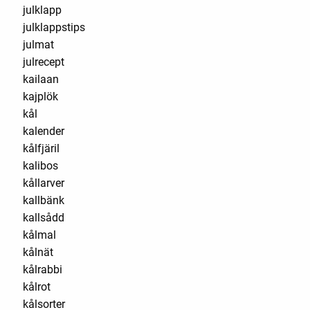
julklapp
julklappstips
julmat
julrecept
kailaan
kajplök
kål
kalender
kålfjäril
kalibos
kållarver
kallbänk
kallsådd
kålmal
kålnät
kålrabbi
kålrot
kålsorter