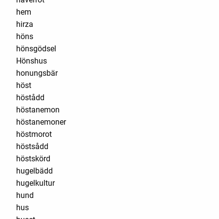
hem
hirza
höns
hönsgödsel
Hönshus
honungsbär
höst
höstådd
höstanemon
höstanemoner
höstmorot
höstsådd
höstskörd
hugelbädd
hugelkultur
hund
hus