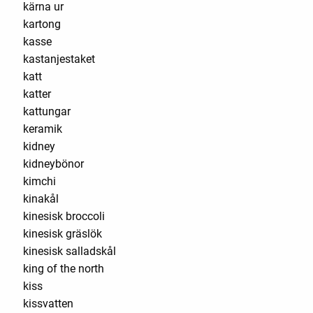
kärna ur
kartong
kasse
kastanjestaket
katt
katter
kattungar
keramik
kidney
kidneybönor
kimchi
kinakål
kinesisk broccoli
kinesisk gräslök
kinesisk salladskål
king of the north
kiss
kissvatten