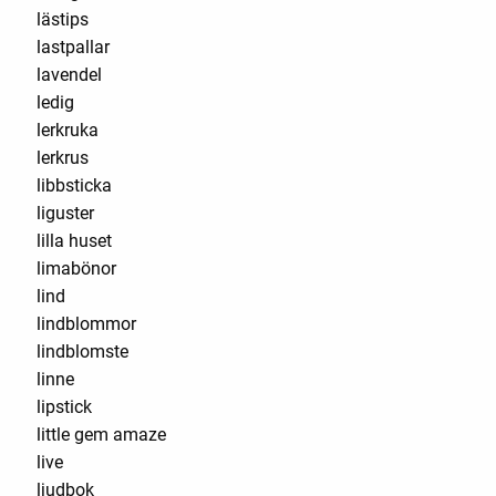
lästips
lastpallar
lavendel
ledig
lerkruka
lerkrus
libbsticka
liguster
lilla huset
limabönor
lind
lindblommor
lindblomste
linne
lipstick
little gem amaze
live
ljudbok