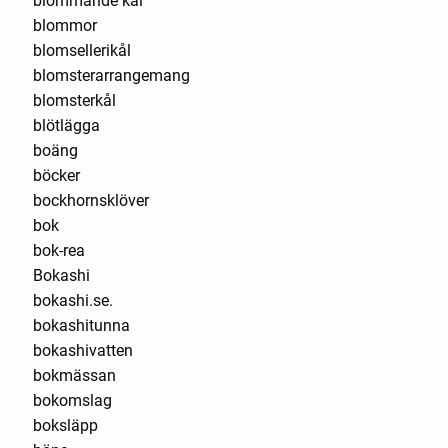
blommande kål
blommor
blomsellerikål
blomsterarrangemang
blomsterkål
blötlägga
boäng
böcker
bockhornsklöver
bok
bok-rea
Bokashi
bokashi.se.
bokashitunna
bokashivatten
bokmässan
bokomslag
boksläpp