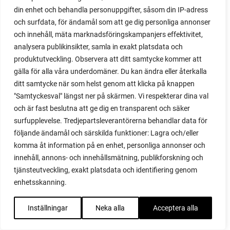
din enhet och behandla personuppgifter, såsom din IP-adress
majs
och surfdata, för ändamål som att ge dig personliga annonser
majskolvar
och innehåll, mäta marknadsföringskampanjers effektivitet,
majskorn
analysera publikinsikter, samla in exakt platsdata och
måla
produktutveckling. Observera att ditt samtycke kommer att
malou efter tio
gälla för alla våra underdomäner. Du kan ändra eller återkalla
mangold
ditt samtycke när som helst genom att klicka på knappen
märgärt
"Samtyckesval" längst ner på skärmen. Vi respekterar dina val
märgärter
och är fast beslutna att ge dig en transparent och säker
markduk
surfupplevelse. Tredjepartsleverantörerna behandlar data för
marmelad
följande ändamål och särskilda funktioner: Lagra och/eller
mars
komma åt information på en enhet, personliga annonser och
marsvin
innehåll, annons- och innehållsmätning, publikforskning och
mask
tjänsteutveckling, exakt platsdata och identifiering genom
maskkompost
enhetsskanning.
maskrosor
mässa
Inställningar
Neka alla
Acceptera alla
mat
matkällare