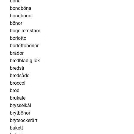
böna
bondböna
bondbönor
bönor
börje remstam
borlotto
borlottobönor
brädor
bredbladig lök
bredså
bredsådd
broccoli
bröd
brukale
brysselkål
brytbönor
brytsockerärt
bukett