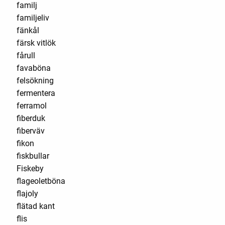
familj
familjeliv
fänkål
färsk vitlök
fårull
favaböna
felsökning
fermentera
ferramol
fiberduk
fiberväv
fikon
fiskbullar
Fiskeby
flageoletböna
flajoly
flätad kant
flis