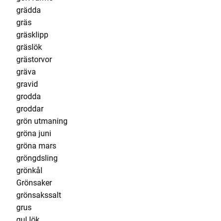
grädda
gräs
gräsklipp
gräslök
grästorvor
gräva
gravid
grodda
groddar
grön utmaning
gröna juni
gröna mars
gröngdsling
grönkål
Grönsaker
grönsakssalt
grus
gul lök