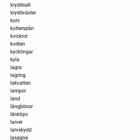
kryddsalt
kryddväxter
kurs
kutterspån
kvickrot
kvitten
kycklingar
kyla
lagra
lagring
lakvatten
lampor
land
långbönor
länktips
larver
larvskydd
lasagne