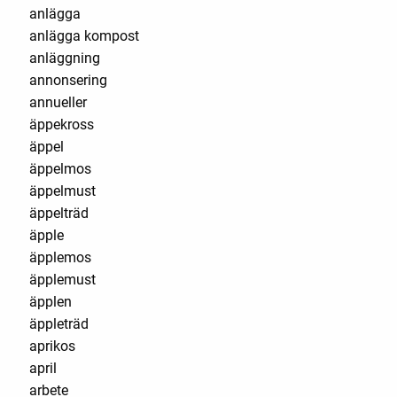
anlägga
anlägga kompost
anläggning
annonsering
annueller
äppekross
äppel
äppelmos
äppelmust
äppelträd
äpple
äpplemos
äpplemust
äpplen
äppleträd
aprikos
april
arbete