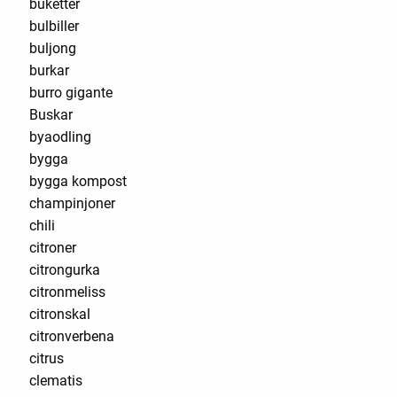
buketter
bulbiller
buljong
burkar
burro gigante
Buskar
byaodling
bygga
bygga kompost
champinjoner
chili
citroner
citrongurka
citronmeliss
citronskal
citronverbena
citrus
clematis