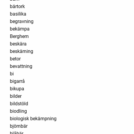
bärtork
basilika
begravning
bekämpa
Berghem
beskära
beskärning
betor
bevattning
bi
bigarrå
bikupa
bilder
bildstöld
biodling
biologisk bekämpning
björnbär
blåbär