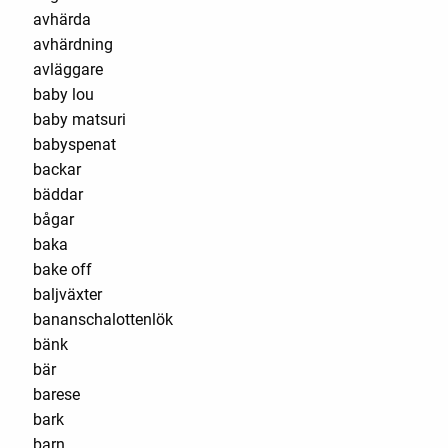
avhärda
avhärdning
avläggare
baby lou
baby matsuri
babyspenat
backar
bäddar
bågar
baka
bake off
baljväxter
bananschalottenlök
bänk
bär
barese
bark
barn