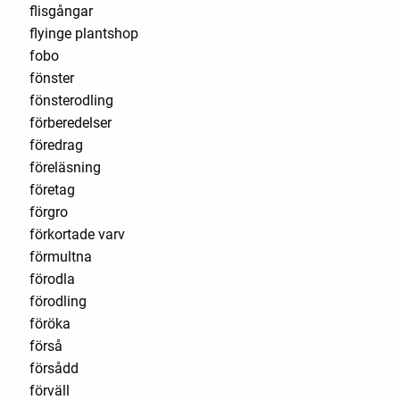
flisgångar
flyinge plantshop
fobo
fönster
fönsterodling
förberedelser
föredrag
föreläsning
företag
förgro
förkortade varv
förmultna
förodla
förodling
föröka
förså
försådd
förväll