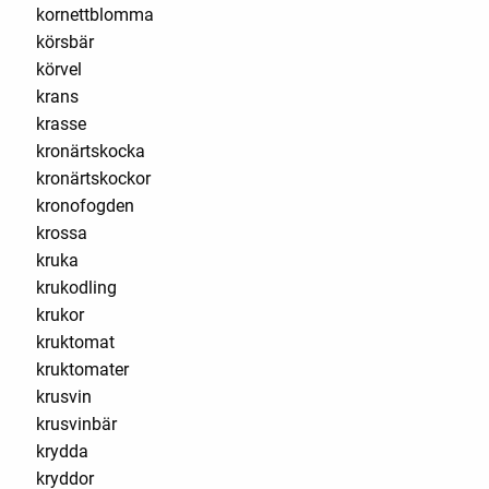
kornettblomma
körsbär
körvel
krans
krasse
kronärtskocka
kronärtskockor
kronofogden
krossa
kruka
krukodling
krukor
kruktomat
kruktomater
krusvin
krusvinbär
krydda
kryddor