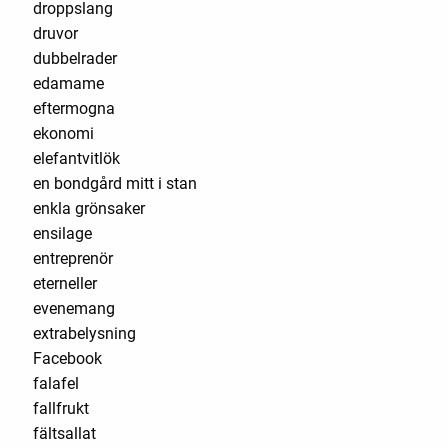
droppslang
druvor
dubbelrader
edamame
eftermogna
ekonomi
elefantvitlök
en bondgård mitt i stan
enkla grönsaker
ensilage
entreprenör
eterneller
evenemang
extrabelysning
Facebook
falafel
fallfrukt
fältsallat