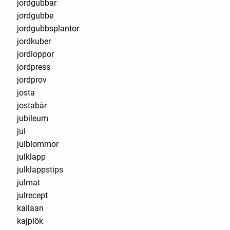
jordgubbar
jordgubbe
jordgubbsplantor
jordkuber
jordloppor
jordpress
jordprov
josta
jostabär
jubileum
jul
julblommor
julklapp
julklappstips
julmat
julrecept
kailaan
kajplök