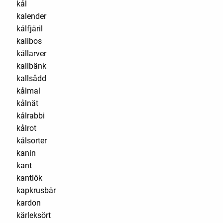
kål
kalender
kålfjäril
kalibos
kållarver
kallbänk
kallsådd
kålmal
kålnät
kålrabbi
kålrot
kålsorter
kanin
kant
kantlök
kapkrusbär
kardon
kärleksört