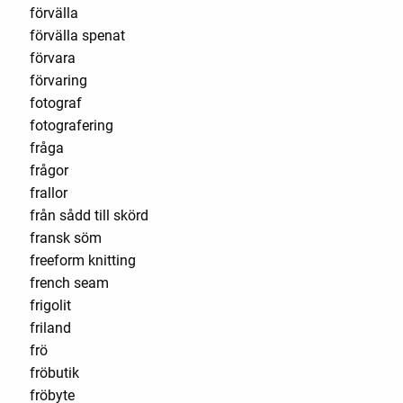
förvälla
förvälla spenat
förvara
förvaring
fotograf
fotografering
fråga
frågor
frallor
från sådd till skörd
fransk söm
freeform knitting
french seam
frigolit
friland
frö
fröbutik
fröbyte