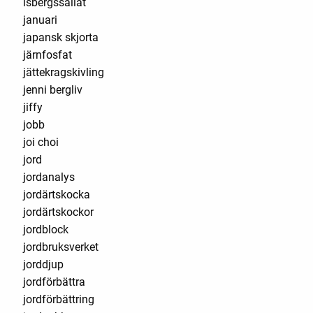
isbergssallat
januari
japansk skjorta
järnfosfat
jättekragskivling
jenni bergliv
jiffy
jobb
joi choi
jord
jordanalys
jordärtskocka
jordärtskockor
jordblock
jordbruksverket
jorddjup
jordförbättra
jordförbättring