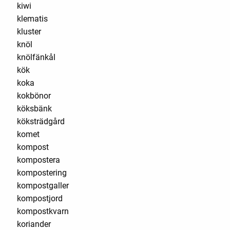
kiwi
klematis
kluster
knöl
knölfänkål
kök
koka
kokbönor
köksbänk
köksträdgård
komet
kompost
kompostera
kompostering
kompostgaller
kompostjord
kompostkvarn
koriander