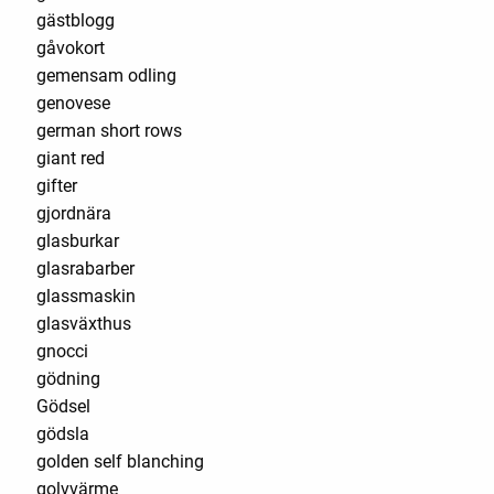
gästblogg
gåvokort
gemensam odling
genovese
german short rows
giant red
gifter
gjordnära
glasburkar
glasrabarber
glassmaskin
glasväxthus
gnocci
gödning
Gödsel
gödsla
golden self blanching
golvvärme