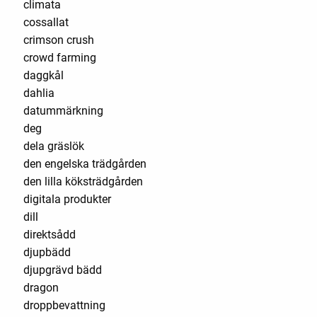
climata
cossallat
crimson crush
crowd farming
daggkål
dahlia
datummärkning
deg
dela gräslök
den engelska trädgården
den lilla köksträdgården
digitala produkter
dill
direktsådd
djupbädd
djupgrävd bädd
dragon
droppbevattning