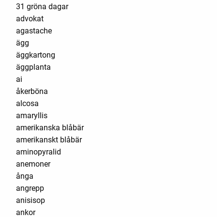
31 gröna dagar
advokat
agastache
ägg
äggkartong
äggplanta
ai
åkerböna
alcosa
amaryllis
amerikanska blåbär
amerikanskt blåbär
aminopyralid
anemoner
ånga
angrepp
anisisop
ankor