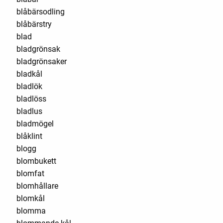
blåbärsodling
blåbärstry
blad
bladgrönsak
bladgrönsaker
bladkål
bladlök
bladlöss
bladlus
bladmögel
blåklint
blogg
blombukett
blomfat
blomhållare
blomkål
blomma