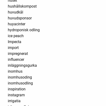
huset
hushållskompost
huvudkål
huvudsponsor
huyacinter
hydroponisk odling
ice peach
Impecta
import
impregnerat
influencer
inläggningsgurka
inomhus
inomhusoding
inomhusodling
inspiration
instagram
irrigatia