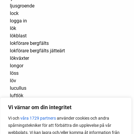
ljusgroende
lock
logga in
lök
lökblast
lokförare bergfälts
lokförare bergfälts jätteärt
lökväxter
longor
löss
löv
lucullus
luftlök
luktärt
Vi värnar om din integritet
luktärter
Luleå
Vi och
våra 1729 partners
använder cookies och andra
maché
spårningstekniker för att förbättra din upplevelse på vår
majrova
webbplats. Vi kan lagra och/eller komma åt information från