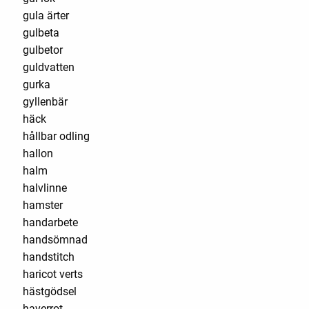
gula ärter
gulbeta
gulbetor
guldvatten
gurka
gyllenbär
häck
hållbar odling
hallon
halm
halvlinne
hamster
handarbete
handsömnad
handstitch
haricot verts
hästgödsel
haverrot