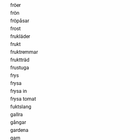
fröer
frön
fröpåsar
frost
frukläder
frukt
fruktremmar
fruktträd
frustuga
frys
frysa
frysa in
frysa tomat
fuktslang
gallra
gångar
gardena
garn