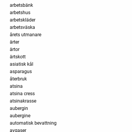
arbetsbänk
arbetshus
arbetskläder
arbetsväska
årets utmanare
ärter
ärtor
ärtskott
asiatisk kål
asparagus
återbruk
atsina
atsina cress
atsinakrasse
aubergin
aubergine
automatisk bevattning
avgaser