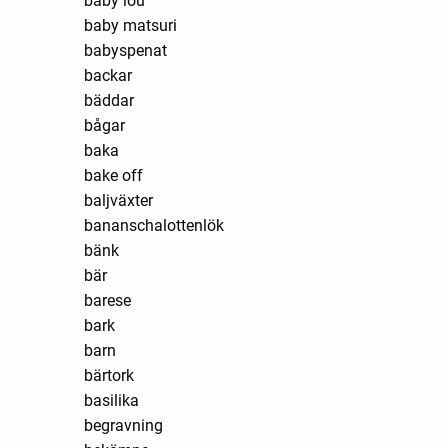
baby lou
baby matsuri
babyspenat
backar
bäddar
bågar
baka
bake off
baljväxter
bananschalottenlök
bänk
bär
barese
bark
barn
bärtork
basilika
begravning