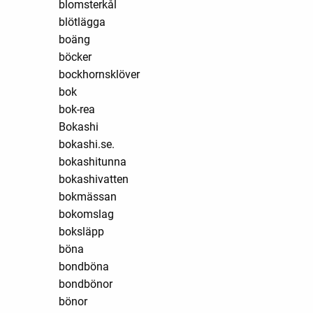
blomsterkål
blötlägga
boäng
böcker
bockhornsklöver
bok
bok-rea
Bokashi
bokashi.se.
bokashitunna
bokashivatten
bokmässan
bokomslag
boksläpp
böna
bondböna
bondbönor
bönor