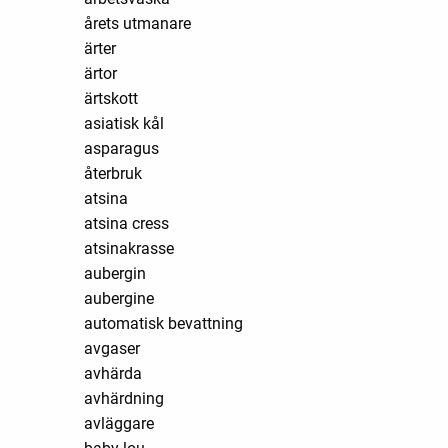
årets utmanare
ärter
ärtor
ärtskott
asiatisk kål
asparagus
återbruk
atsina
atsina cress
atsinakrasse
aubergin
aubergine
automatisk bevattning
avgaser
avhärda
avhärdning
avläggare