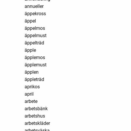
annueller
äppekross
äppel
äppelmos
äppelmust
äppelträd
äpple
äpplemos
äpplemust
äpplen
äppleträd
aprikos
april
arbete
arbetsbänk
arbetshus
arbetskläder
arbetsväska