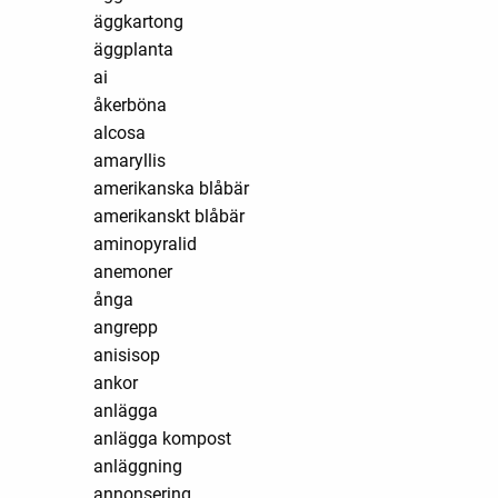
äggkartong
äggplanta
ai
åkerböna
alcosa
amaryllis
amerikanska blåbär
amerikanskt blåbär
aminopyralid
anemoner
ånga
angrepp
anisisop
ankor
anlägga
anlägga kompost
anläggning
annonsering