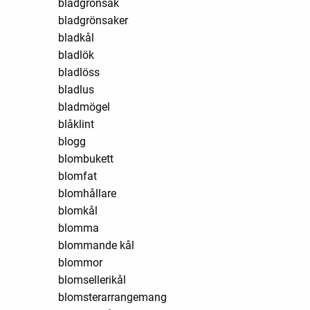
bladgrönsak
bladgrönsaker
bladkål
bladlök
bladlöss
bladlus
bladmögel
blåklint
blogg
blombukett
blomfat
blomhållare
blomkål
blomma
blommande kål
blommor
blomsellerikål
blomsterarrangemang