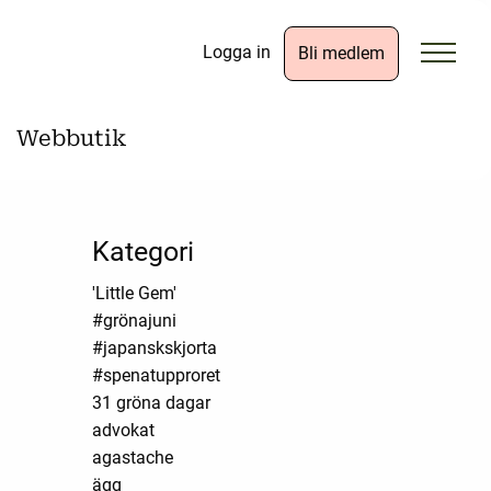
Logga in
Bli medlem
Webbutik
Kategori
'Little Gem'
#grönajuni
#japanskskjorta
#spenatupproret
31 gröna dagar
advokat
agastache
ägg