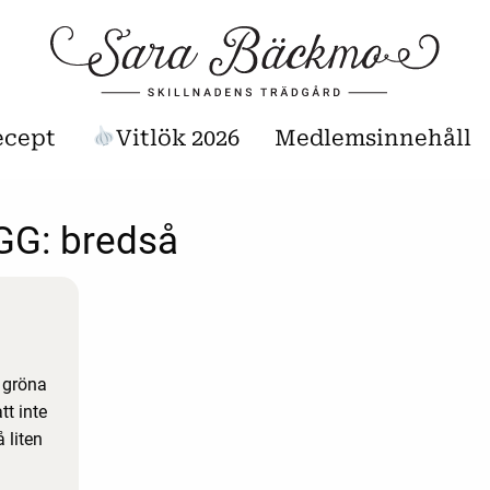
ecept
Vitlök 2026
Medlemsinnehåll
GG:
bredså
 gröna
tt inte
 liten