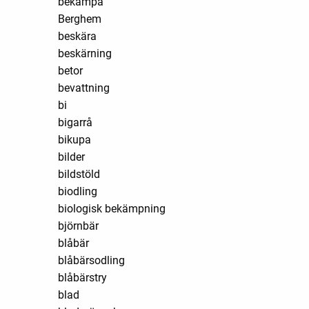
bekämpa
Berghem
beskära
beskärning
betor
bevattning
bi
bigarrå
bikupa
bilder
bildstöld
biodling
biologisk bekämpning
björnbär
blåbär
blåbärsodling
blåbärstry
blad