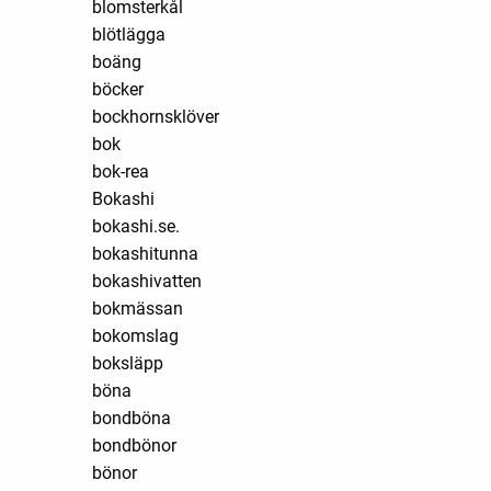
blomsterkål
blötlägga
boäng
böcker
bockhornsklöver
bok
bok-rea
Bokashi
bokashi.se.
bokashitunna
bokashivatten
bokmässan
bokomslag
boksläpp
böna
bondböna
bondbönor
bönor