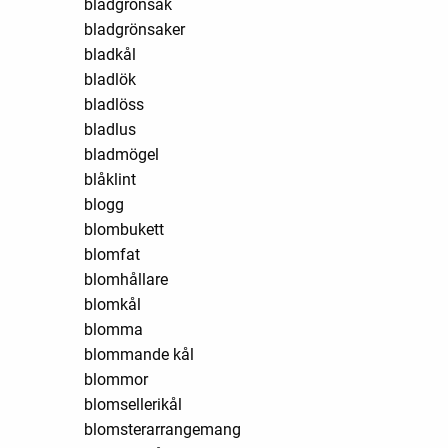
bladgrönsak
bladgrönsaker
bladkål
bladlök
bladlöss
bladlus
bladmögel
blåklint
blogg
blombukett
blomfat
blomhållare
blomkål
blomma
blommande kål
blommor
blomsellerikål
blomsterarrangemang