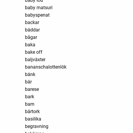
baby lou
baby matsuri
babyspenat
backar
bäddar
bågar
baka
bake off
baljväxter
bananschalottenlök
bänk
bär
barese
bark
barn
bärtork
basilika
begravning