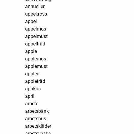
annueller
äppekross
äppel
äppelmos
äppelmust
äppelträd
äpple
äpplemos
äpplemust
äpplen
äppleträd
aprikos
april
arbete
arbetsbänk
arbetshus
arbetskläder
arbetsväska