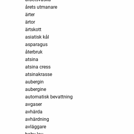
årets utmanare
ärter
ärtor
ärtskott
asiatisk kål
asparagus
återbruk
atsina
atsina cress
atsinakrasse
aubergin
aubergine
automatisk bevattning
avgaser
avhärda
avhärdning
avläggare