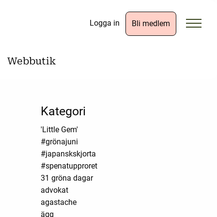
Logga in
Bli medlem
Webbutik
Kategori
'Little Gem'
#grönajuni
#japanskskjorta
#spenatupproret
31 gröna dagar
advokat
agastache
ägg