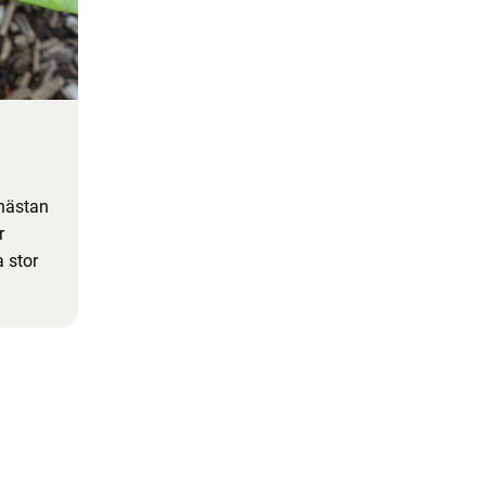
 nästan
r
 stor