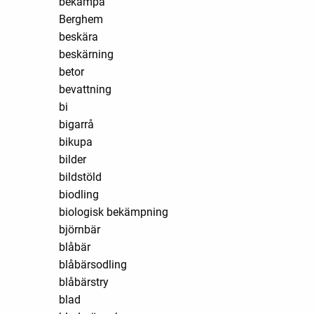
bekämpa
Berghem
beskära
beskärning
betor
bevattning
bi
bigarrå
bikupa
bilder
bildstöld
biodling
biologisk bekämpning
björnbär
blåbär
blåbärsodling
blåbärstry
blad