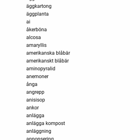
äggkartong
äggplanta
ai
åkerböna
alcosa
amaryllis
amerikanska blåbär
amerikanskt blåbär
aminopyralid
anemoner
ånga
angrepp
anisisop
ankor
anlägga
anlägga kompost
anläggning
annonsering