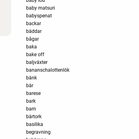
baby lou
baby matsuri
babyspenat
backar
bäddar
bågar
baka
bake off
baljväxter
bananschalottenlök
bänk
bär
barese
bark
barn
bärtork
basilika
begravning