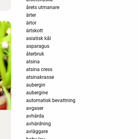
årets utmanare
ärter
ärtor
ärtskott
asiatisk kål
asparagus
återbruk
atsina
atsina cress
atsinakrasse
aubergin
aubergine
automatisk bevattning
avgaser
avhärda
avhärdning
avläggare