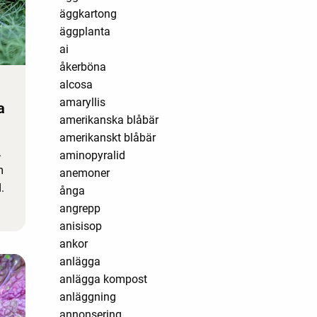
äggkartong
äggplanta
ai
åkerböna
alcosa
amaryllis
a
amerikanska blåbär
amerikanskt blåbär
.
aminopyralid
m
anemoner
.
ånga
angrepp
anisisop
ankor
anlägga
anlägga kompost
anläggning
annonsering