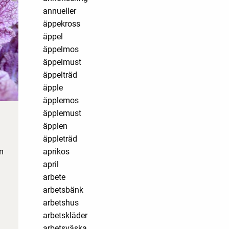
annueller
äppekross
äppel
äppelmos
äppelmust
äppelträd
äpple
äpplemos
äpplemust
äpplen
äppleträd
m
aprikos
april
arbete
arbetsbänk
arbetshus
arbetskläder
arbetsväska