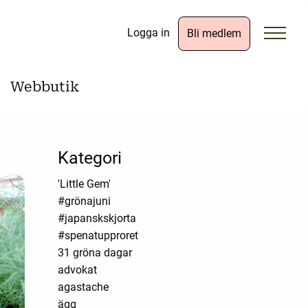
Logga in
Bli medlem
Webbutik
Kategori
'Little Gem'
#grönajuni
#japanskskjorta
#spenatupproret
31 gröna dagar
advokat
agastache
ägg