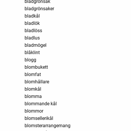
bladgrönsak
bladgrönsaker
bladkål
bladlök
bladlöss
bladlus
bladmögel
blåklint
blogg
blombukett
blomfat
blomhållare
blomkål
blomma
blommande kål
blommor
blomsellerikål
blomsterarrangemang