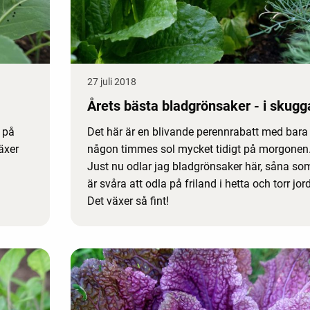
27 juli 2018
Årets bästa bladgrönsaker - i skugg
g på
Det här är en blivande perennrabatt med bara
äxer
någon timmes sol mycket tidigt på morgonen
Just nu odlar jag bladgrönsaker här, såna so
är svåra att odla på friland i hetta och torr jord
Det växer så fint!