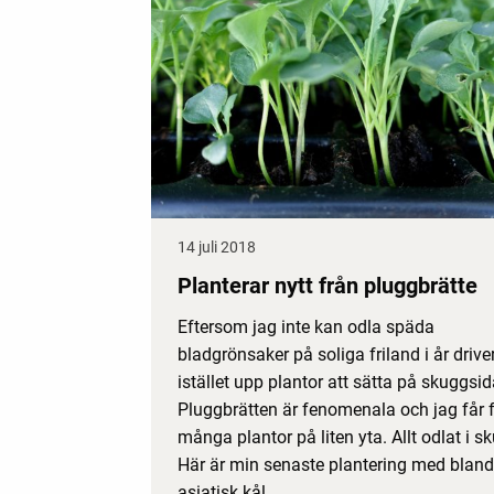
14 juli 2018
Planterar nytt från pluggbrätte
Eftersom jag inte kan odla späda
bladgrönsaker på soliga friland i år drive
istället upp plantor att sätta på skuggsid
Pluggbrätten är fenomenala och jag får 
många plantor på liten yta. Allt odlat i s
Här är min senaste plantering med blan
asiatisk kål.