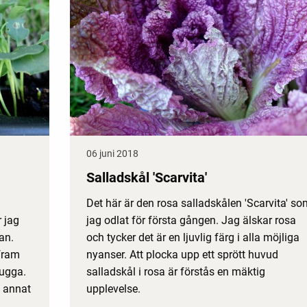
06 juni 2018
Salladskål 'Scarvita'
Det här är den rosa salladskålen 'Scarvita' so
r jag
jag odlat för första gången. Jag älskar rosa
an.
och tycker det är en ljuvlig färg i alla möjliga
fram
nyanser. Att plocka upp ett sprött huvud
kugga.
salladskål i rosa är förstås en mäktig
d annat
upplevelse.