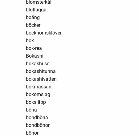
blomsterkål
blötlägga
boäng
böcker
bockhornsklöver
bok
bok-rea
Bokashi
bokashi.se.
bokashitunna
bokashivatten
bokmässan
bokomslag
boksläpp
böna
bondböna
bondbönor
bönor