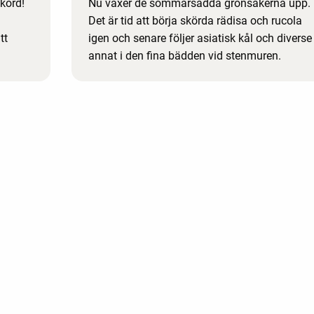
skörd!
Nu växer de sommarsådda grönsakerna upp.
Det är tid att börja skörda rädisa och rucola
tt
igen och senare följer asiatisk kål och diverse
annat i den fina bädden vid stenmuren.