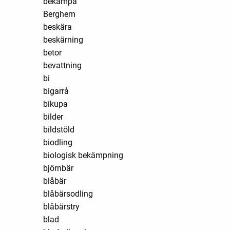
bekämpa
Berghem
beskära
beskärning
betor
bevattning
bi
bigarrå
bikupa
bilder
bildstöld
biodling
biologisk bekämpning
björnbär
blåbär
blåbärsodling
blåbärstry
blad