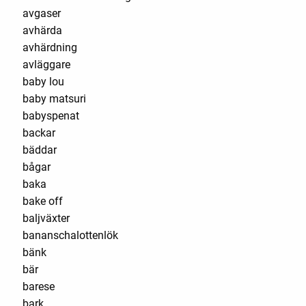
avgaser
avhärda
avhärdning
avläggare
baby lou
baby matsuri
babyspenat
backar
bäddar
bågar
baka
bake off
baljväxter
bananschalottenlök
bänk
bär
barese
bark