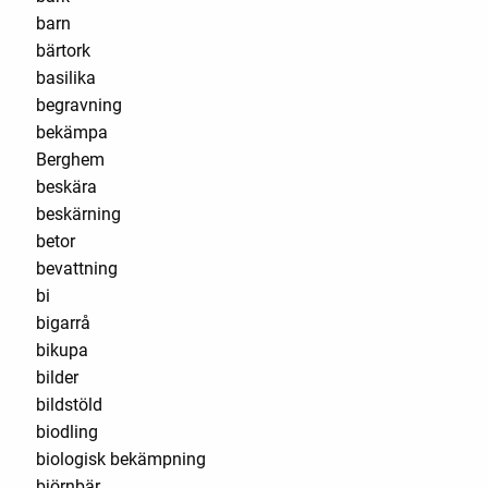
barn
bärtork
basilika
begravning
bekämpa
Berghem
beskära
beskärning
betor
bevattning
bi
bigarrå
bikupa
bilder
bildstöld
biodling
biologisk bekämpning
björnbär