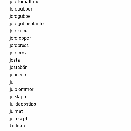
jordförbättring
jordgubbar
jordgubbe
jordgubbsplantor
jordkuber
jordloppor
jordpress
jordprov
josta
jostabär
jubileum
jul
julblommor
julklapp
julklappstips
julmat
julrecept
kailaan