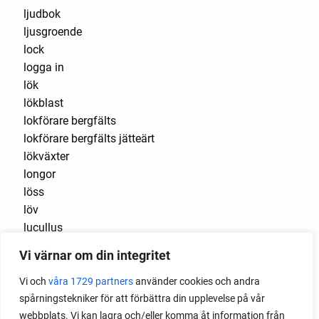
ljudbok
ljusgroende
lock
logga in
lök
lökblast
lokförare bergfälts
lokförare bergfälts jätteärt
lökväxter
longor
löss
löv
lucullus
luftlök
Vi värnar om din integritet
luktärt
luktärter
Vi och
våra 1729 partners
använder cookies och andra
Luleå
spårningstekniker för att förbättra din upplevelse på vår
maché
webbplats. Vi kan lagra och/eller komma åt information från