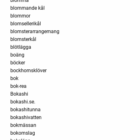
blomma
blommande kål
blommor
blomsellerikål
blomsterarrangemang
blomsterkål
blötlägga
boäng
böcker
bockhornsklöver
bok
bok-rea
Bokashi
bokashi.se.
bokashitunna
bokashivatten
bokmässan
bokomslag