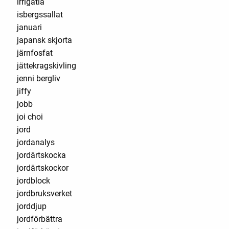
irrigatia
isbergssallat
januari
japansk skjorta
järnfosfat
jättekragskivling
jenni bergliv
jiffy
jobb
joi choi
jord
jordanalys
jordärtskocka
jordärtskockor
jordblock
jordbruksverket
jorddjup
jordförbättra