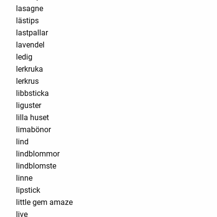
lasagne
lästips
lastpallar
lavendel
ledig
lerkruka
lerkrus
libbsticka
liguster
lilla huset
limabönor
lind
lindblommor
lindblomste
linne
lipstick
little gem amaze
live