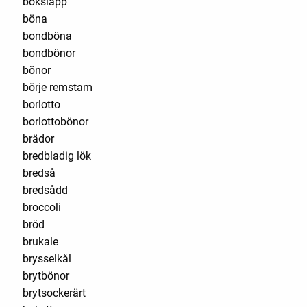
boksläpp
böna
bondböna
bondbönor
bönor
börje remstam
borlotto
borlottobönor
brädor
bredbladig lök
bredså
bredsådd
broccoli
bröd
brukale
brysselkål
brytbönor
brytsockerärt