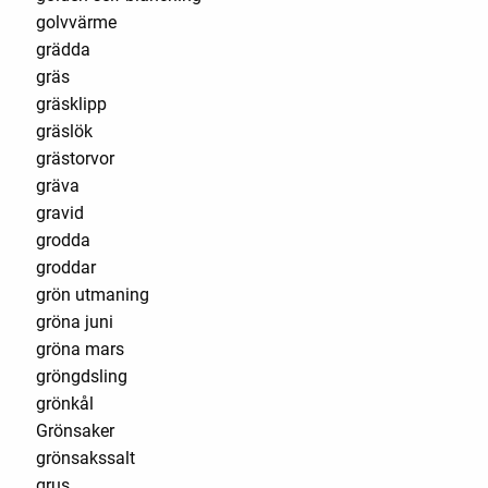
golvvärme
grädda
gräs
gräsklipp
gräslök
grästorvor
gräva
gravid
grodda
groddar
grön utmaning
gröna juni
gröna mars
gröngdsling
grönkål
Grönsaker
grönsakssalt
grus