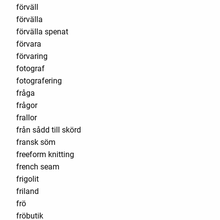
förväll
förvälla
förvälla spenat
förvara
förvaring
fotograf
fotografering
fråga
frågor
frallor
från sådd till skörd
fransk söm
freeform knitting
french seam
frigolit
friland
frö
fröbutik