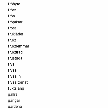
fröbyte
fröer
frön
fröpåsar
frost
frukläder
frukt
fruktremmar
fruktträd
frustuga
frys
frysa
frysa in
frysa tomat
fuktslang
gallra
gångar
gardena