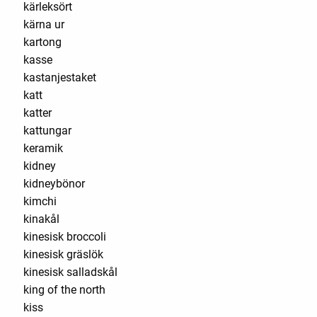
kärleksört
kärna ur
kartong
kasse
kastanjestaket
katt
katter
kattungar
keramik
kidney
kidneybönor
kimchi
kinakål
kinesisk broccoli
kinesisk gräslök
kinesisk salladskål
king of the north
kiss