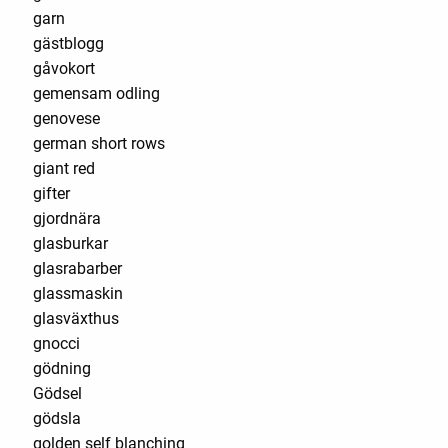
garn
gästblogg
gåvokort
gemensam odling
genovese
german short rows
giant red
gifter
gjordnära
glasburkar
glasrabarber
glassmaskin
glasväxthus
gnocci
gödning
Gödsel
gödsla
golden self blanching