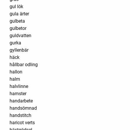
gul lök
gula ärter
gulbeta
gulbetor
guldvatten
gurka
gyllenbär
häck
hållbar odling
hallon
halm
halvlinne
hamster
handarbete
handsömnad
handstitch
haricot verts
hästgödsel