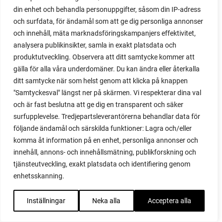
din enhet och behandla personuppgifter, såsom din IP-adress
majrova
och surfdata, för ändamål som att ge dig personliga annonser
majs
och innehåll, mäta marknadsföringskampanjers effektivitet,
majskolvar
analysera publikinsikter, samla in exakt platsdata och
majskorn
produktutveckling. Observera att ditt samtycke kommer att
måla
gälla för alla våra underdomäner. Du kan ändra eller återkalla
malou efter tio
ditt samtycke när som helst genom att klicka på knappen
mangold
"Samtyckesval" längst ner på skärmen. Vi respekterar dina val
märgärt
och är fast beslutna att ge dig en transparent och säker
märgärter
surfupplevelse. Tredjepartsleverantörerna behandlar data för
markduk
följande ändamål och särskilda funktioner: Lagra och/eller
marmelad
komma åt information på en enhet, personliga annonser och
mars
innehåll, annons- och innehållsmätning, publikforskning och
marsvin
tjänsteutveckling, exakt platsdata och identifiering genom
mask
enhetsskanning.
maskkompost
maskrosor
Inställningar
Neka alla
Acceptera alla
mässa
mat