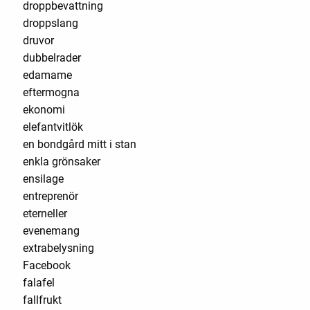
droppbevattning
droppslang
druvor
dubbelrader
edamame
eftermogna
ekonomi
elefantvitlök
en bondgård mitt i stan
enkla grönsaker
ensilage
entreprenör
eterneller
evenemang
extrabelysning
Facebook
falafel
fallfrukt