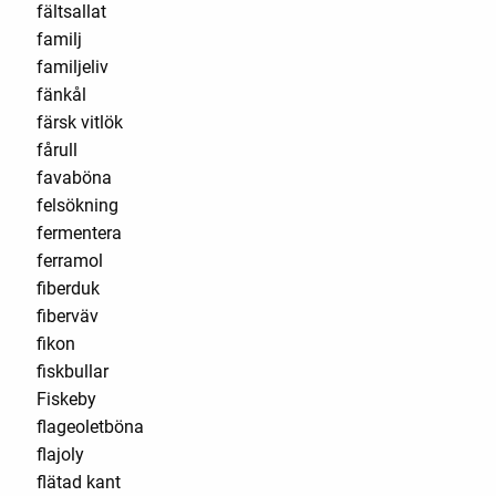
fältsallat
familj
familjeliv
fänkål
färsk vitlök
fårull
favaböna
felsökning
fermentera
ferramol
fiberduk
fiberväv
fikon
fiskbullar
Fiskeby
flageoletböna
flajoly
flätad kant