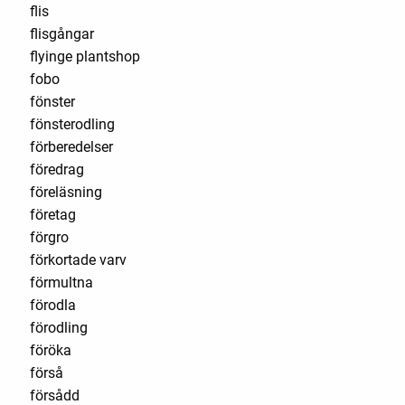
flis
flisgångar
flyinge plantshop
fobo
fönster
fönsterodling
förberedelser
föredrag
föreläsning
företag
förgro
förkortade varv
förmultna
förodla
förodling
föröka
förså
försådd