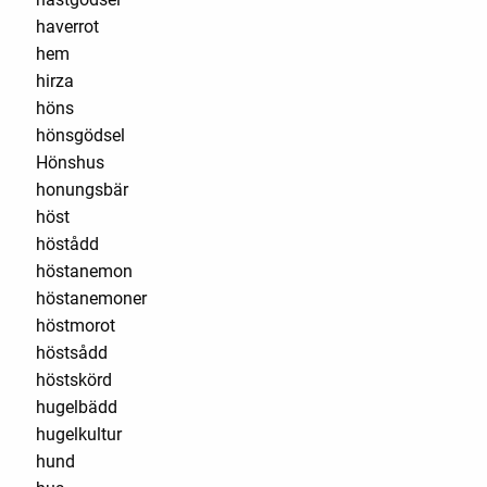
haverrot
hem
hirza
höns
hönsgödsel
Hönshus
honungsbär
höst
höstådd
höstanemon
höstanemoner
höstmorot
höstsådd
höstskörd
hugelbädd
hugelkultur
hund