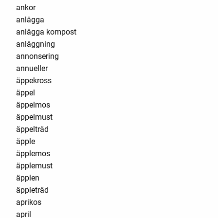
ankor
anlägga
anlägga kompost
anläggning
annonsering
annueller
äppekross
äppel
äppelmos
äppelmust
äppelträd
äpple
äpplemos
äpplemust
äpplen
äppleträd
aprikos
april