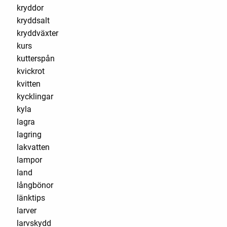
kryddor
kryddsalt
kryddväxter
kurs
kutterspån
kvickrot
kvitten
kycklingar
kyla
lagra
lagring
lakvatten
lampor
land
långbönor
länktips
larver
larvskydd