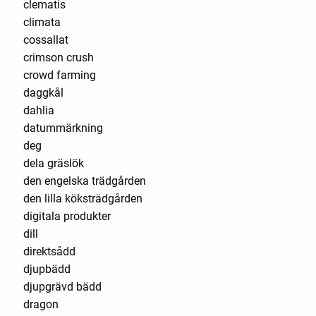
clematis
climata
cossallat
crimson crush
crowd farming
daggkål
dahlia
datummärkning
deg
dela gräslök
den engelska trädgården
den lilla köksträdgården
digitala produkter
dill
direktsådd
djupbädd
djupgrävd bädd
dragon