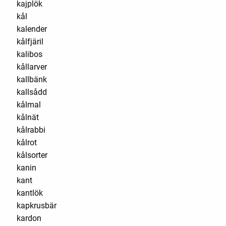
kajplök
kål
kalender
kålfjäril
kalibos
kållarver
kallbänk
kallsådd
kålmal
kålnät
kålrabbi
kålrot
kålsorter
kanin
kant
kantlök
kapkrusbär
kardon