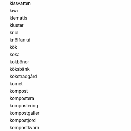
kissvatten
kiwi
klematis
kluster
knöl
knölfänkål
kök
koka
kokbönor
köksbänk
köksträdgård
komet
kompost
kompostera
kompostering
kompostgaller
kompostjord
kompostkvarn