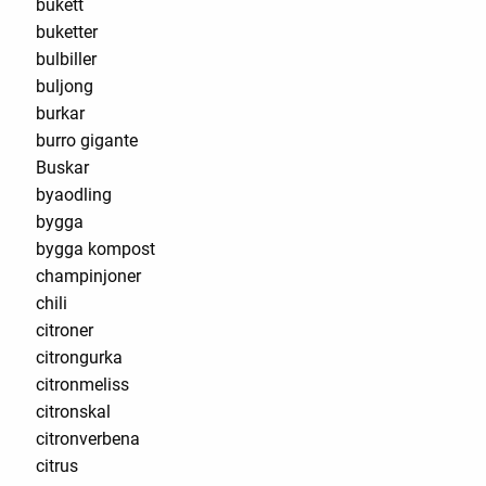
bukett
buketter
bulbiller
buljong
burkar
burro gigante
Buskar
byaodling
bygga
bygga kompost
champinjoner
chili
citroner
citrongurka
citronmeliss
citronskal
citronverbena
citrus