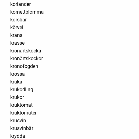
koriander
kornettblomma
körsbär
körvel
krans
krasse
kronärtskocka
kronärtskockor
kronofogden
krossa
kruka
krukodling
krukor
kruktomat
kruktomater
krusvin
krusvinbär
krydda