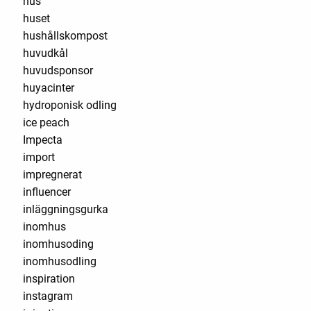
hus
huset
hushållskompost
huvudkål
huvudsponsor
huyacinter
hydroponisk odling
ice peach
Impecta
import
impregnerat
influencer
inläggningsgurka
inomhus
inomhusoding
inomhusodling
inspiration
instagram