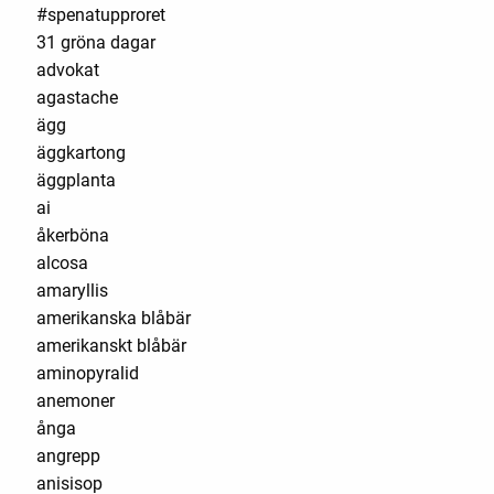
#spenatupproret
31 gröna dagar
advokat
agastache
ägg
äggkartong
äggplanta
ai
åkerböna
alcosa
amaryllis
amerikanska blåbär
amerikanskt blåbär
aminopyralid
anemoner
ånga
angrepp
anisisop