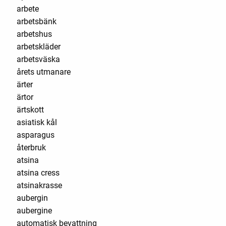
arbete
arbetsbänk
arbetshus
arbetskläder
arbetsväska
årets utmanare
ärter
ärtor
ärtskott
asiatisk kål
asparagus
återbruk
atsina
atsina cress
atsinakrasse
aubergin
aubergine
automatisk bevattning