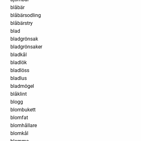
blåbär
blåbärsodling
blåbärstry
blad
bladgrönsak
bladgrönsaker
bladkål
bladlök
bladlöss
bladlus
bladmögel
blåklint
blogg
blombukett
blomfat
blomhållare
blomkål