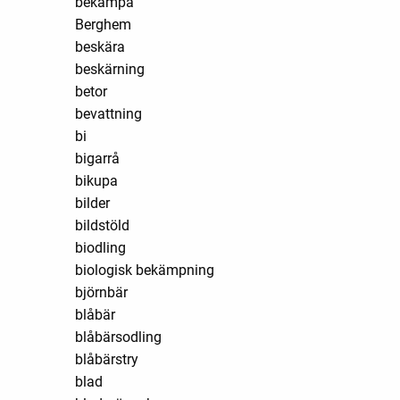
bekämpa
Berghem
beskära
beskärning
betor
bevattning
bi
bigarrå
bikupa
bilder
bildstöld
biodling
biologisk bekämpning
björnbär
blåbär
blåbärsodling
blåbärstry
blad