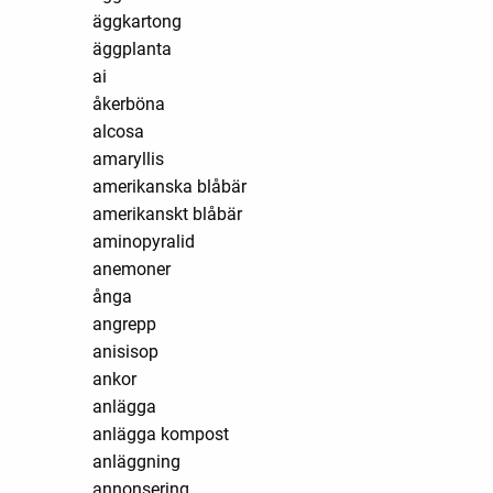
äggkartong
äggplanta
ai
åkerböna
alcosa
amaryllis
amerikanska blåbär
amerikanskt blåbär
aminopyralid
anemoner
ånga
angrepp
anisisop
ankor
anlägga
anlägga kompost
anläggning
annonsering