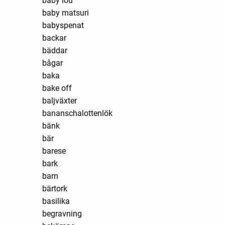
baby lou
baby matsuri
babyspenat
backar
bäddar
bågar
baka
bake off
baljväxter
bananschalottenlök
bänk
bär
barese
bark
barn
bärtork
basilika
begravning