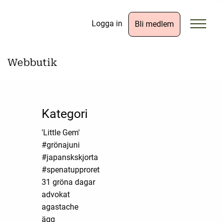
Logga in
Bli medlem
Webbutik
Kategori
'Little Gem'
#grönajuni
#japanskskjorta
#spenatupproret
31 gröna dagar
advokat
agastache
ägg