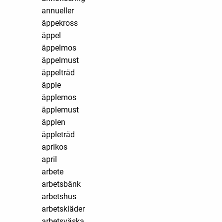
annueller
äppekross
äppel
äppelmos
äppelmust
äppelträd
äpple
äpplemos
äpplemust
äpplen
äppleträd
aprikos
april
arbete
arbetsbänk
arbetshus
arbetskläder
arbetsväska