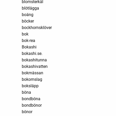
blomsterkål
blötlägga
boäng
böcker
bockhornsklöver
bok
bok-rea
Bokashi
bokashi.se.
bokashitunna
bokashivatten
bokmässan
bokomslag
boksläpp
böna
bondböna
bondbönor
bönor