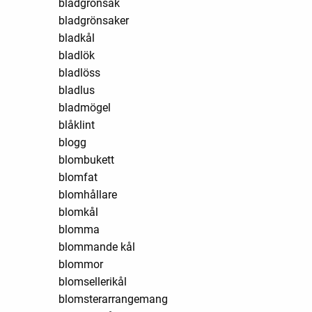
bladgrönsak
bladgrönsaker
bladkål
bladlök
bladlöss
bladlus
bladmögel
blåklint
blogg
blombukett
blomfat
blomhållare
blomkål
blomma
blommande kål
blommor
blomsellerikål
blomsterarrangemang