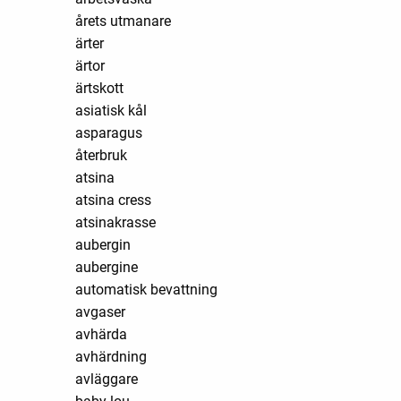
årets utmanare
ärter
ärtor
ärtskott
asiatisk kål
asparagus
återbruk
atsina
atsina cress
atsinakrasse
aubergin
aubergine
automatisk bevattning
avgaser
avhärda
avhärdning
avläggare