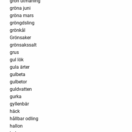
grön utmaning
gröna juni
gröna mars
gröngdsling
grönkål
Grönsaker
grönsakssalt
grus
gul lök
gula ärter
gulbeta
gulbetor
guldvatten
gurka
gyllenbär
häck
hållbar odling
hallon