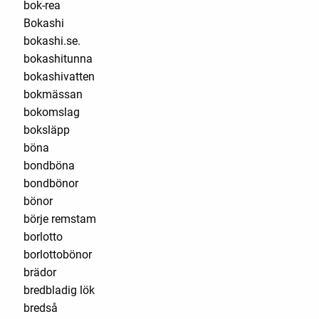
bok-rea
Bokashi
bokashi.se.
bokashitunna
bokashivatten
bokmässan
bokomslag
boksläpp
böna
bondböna
bondbönor
bönor
börje remstam
borlotto
borlottobönor
brädor
bredbladig lök
bredså