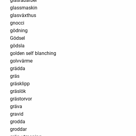
glasrabarber
glassmaskin
glasväxthus
gnocci
gödning
Gödsel
gödsla
golden self blanching
golvvärme
grädda
gräs
gräsklipp
gräslök
grästorvor
gräva
gravid
grodda
groddar