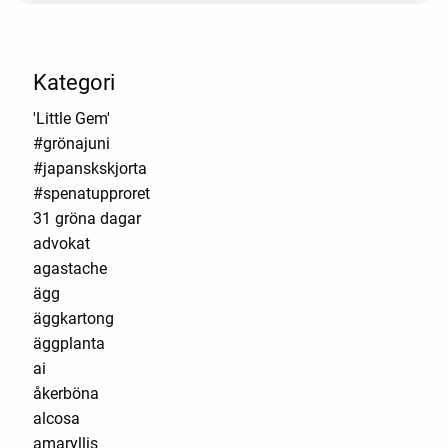
Kategori
'Little Gem'
#grönajuni
#japanskskjorta
#spenatupproret
31 gröna dagar
advokat
agastache
ägg
äggkartong
äggplanta
ai
åkerböna
alcosa
amaryllis