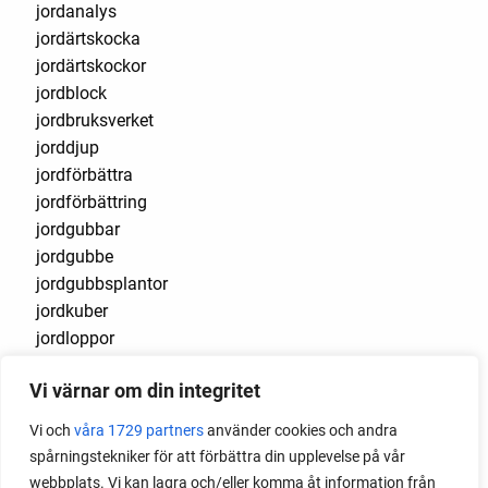
jordanalys
jordärtskocka
jordärtskockor
jordblock
jordbruksverket
jorddjup
jordförbättra
jordförbättring
jordgubbar
jordgubbe
jordgubbsplantor
jordkuber
jordloppor
jordpress
Vi värnar om din integritet
jordprov
josta
Vi och
våra 1729 partners
använder cookies och andra
jostabär
spårningstekniker för att förbättra din upplevelse på vår
jubileum
webbplats. Vi kan lagra och/eller komma åt information från