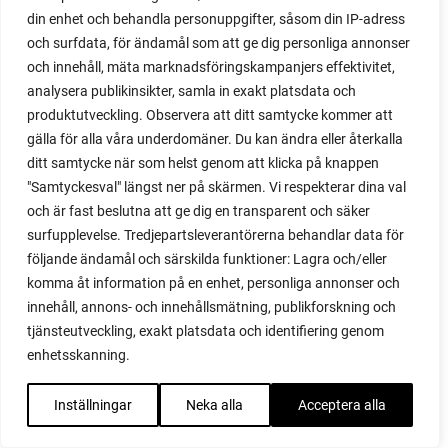
jul
din enhet och behandla personuppgifter, såsom din IP-adress
julblommor
och surfdata, för ändamål som att ge dig personliga annonser
julklapp
och innehåll, mäta marknadsföringskampanjers effektivitet,
julklappstips
analysera publikinsikter, samla in exakt platsdata och
julmat
produktutveckling. Observera att ditt samtycke kommer att
julrecept
gälla för alla våra underdomäner. Du kan ändra eller återkalla
kailaan
ditt samtycke när som helst genom att klicka på knappen
kajplök
"Samtyckesval" längst ner på skärmen. Vi respekterar dina val
kål
och är fast beslutna att ge dig en transparent och säker
surfupplevelse. Tredjepartsleverantörerna behandlar data för
kalender
följande ändamål och särskilda funktioner: Lagra och/eller
kålfjäril
komma åt information på en enhet, personliga annonser och
kalibos
innehåll, annons- och innehållsmätning, publikforskning och
kållarver
tjänsteutveckling, exakt platsdata och identifiering genom
kallbänk
enhetsskanning.
kallsådd
kålmal
Inställningar
Neka alla
Acceptera alla
kålnät
kålrabbi