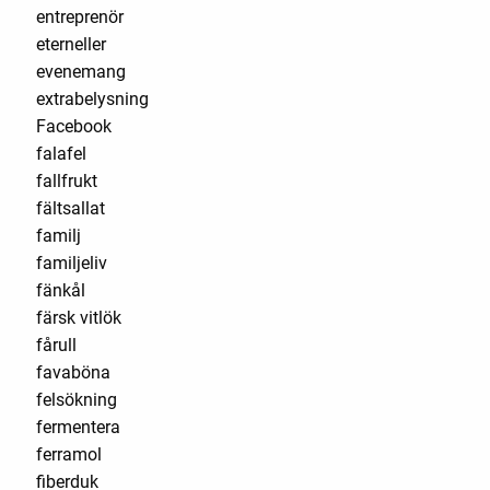
entreprenör
eterneller
evenemang
extrabelysning
Facebook
falafel
fallfrukt
fältsallat
familj
familjeliv
fänkål
färsk vitlök
fårull
favaböna
felsökning
fermentera
ferramol
fiberduk