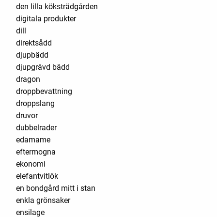
den lilla köksträdgården
digitala produkter
dill
direktsådd
djupbädd
djupgrävd bädd
dragon
droppbevattning
droppslang
druvor
dubbelrader
edamame
eftermogna
ekonomi
elefantvitlök
en bondgård mitt i stan
enkla grönsaker
ensilage