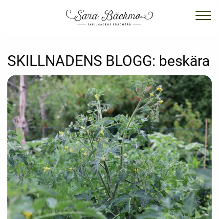
SKILLNADENS BLOGG:
beskära