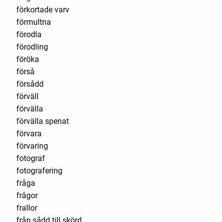
förkortade varv
förmultna
förodla
förodling
föröka
förså
försådd
förväll
förvälla
förvälla spenat
förvara
förvaring
fotograf
fotografering
fråga
frågor
frallor
från sådd till skörd