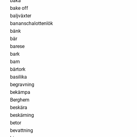
baka
bake off
baljväxter
bananschalottenlök
bänk
bär
barese
bark
barn
bärtork
basilika
begravning
bekämpa
Berghem
beskära
beskärning
betor
bevattning