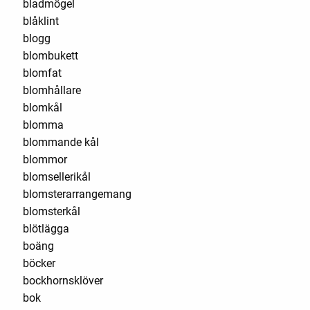
bladmögel
blåklint
blogg
blombukett
blomfat
blomhållare
blomkål
blomma
blommande kål
blommor
blomsellerikål
blomsterarrangemang
blomsterkål
blötlägga
boäng
böcker
bockhornsklöver
bok