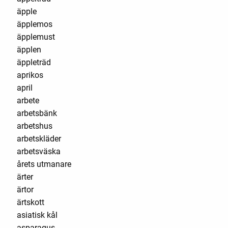
äpple
äpplemos
äpplemust
äpplen
äppleträd
aprikos
april
arbete
arbetsbänk
arbetshus
arbetskläder
arbetsväska
årets utmanare
ärter
ärtor
ärtskott
asiatisk kål
asparagus