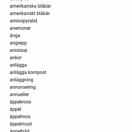
amerikanska blåbär
amerikanskt blåbär
aminopyralid
anemoner
ånga
angrepp
anisisop
ankor
anlägga
anlägga kompost
anläggning
annonsering
annueller
äppekross
äppel
äppelmos
äppelmust
äppelträd