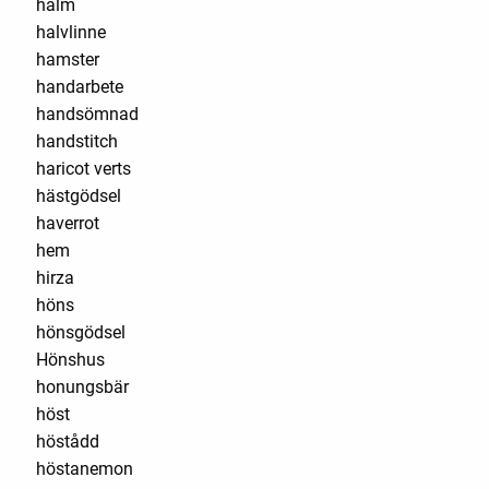
halm
halvlinne
hamster
handarbete
handsömnad
handstitch
haricot verts
hästgödsel
haverrot
hem
hirza
höns
hönsgödsel
Hönshus
honungsbär
höst
höstådd
höstanemon