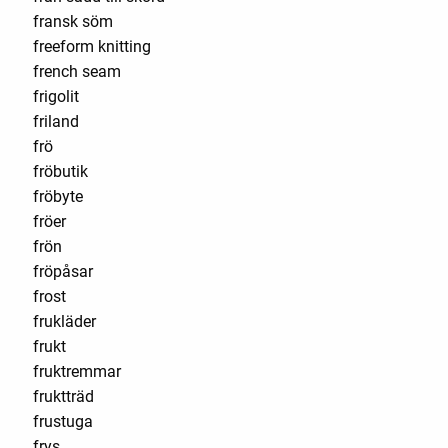
fransk söm
freeform knitting
french seam
frigolit
friland
frö
fröbutik
fröbyte
fröer
frön
fröpåsar
frost
frukläder
frukt
fruktremmar
fruktträd
frustuga
frys