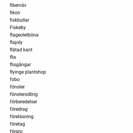
fiberväv
fikon
fiskbullar
Fiskeby
flageoletböna
flajoly
flätad kant
flis
flisgångar
flyinge plantshop
fobo
fönster
fönsterodling
förberedelser
föredrag
föreläsning
företag
förgro