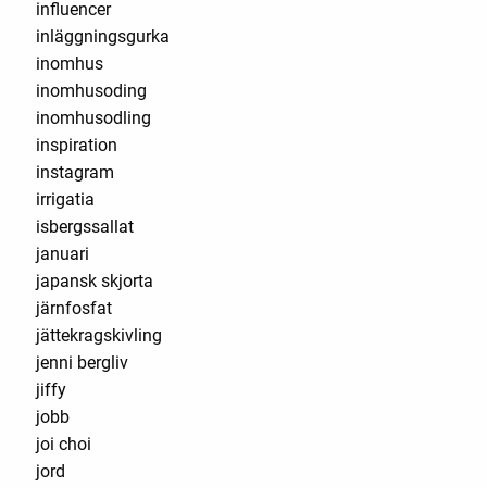
influencer
inläggningsgurka
inomhus
inomhusoding
inomhusodling
inspiration
instagram
irrigatia
isbergssallat
januari
japansk skjorta
järnfosfat
jättekragskivling
jenni bergliv
jiffy
jobb
joi choi
jord