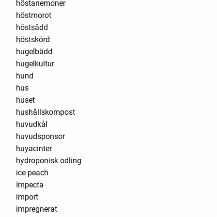
höstanemoner
höstmorot
höstsådd
höstskörd
hugelbädd
hugelkultur
hund
hus
huset
hushållskompost
huvudkål
huvudsponsor
huyacinter
hydroponisk odling
ice peach
Impecta
import
impregnerat