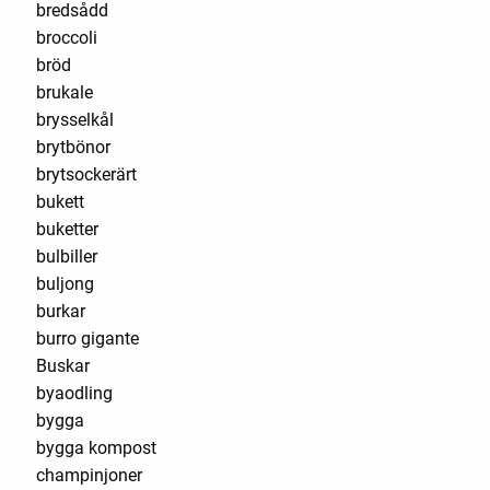
bredsådd
broccoli
bröd
brukale
brysselkål
brytbönor
brytsockerärt
bukett
buketter
bulbiller
buljong
burkar
burro gigante
Buskar
byaodling
bygga
bygga kompost
champinjoner