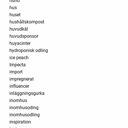
hund
hus
huset
hushållskompost
huvudkål
huvudsponsor
huyacinter
hydroponisk odling
ice peach
Impecta
import
impregnerat
influencer
inläggningsgurka
inomhus
inomhusoding
inomhusodling
inspiration