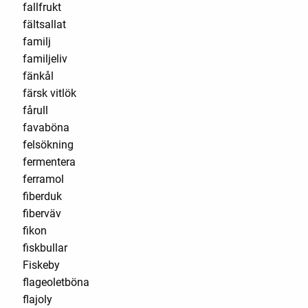
fallfrukt
fältsallat
familj
familjeliv
fänkål
färsk vitlök
fårull
favaböna
felsökning
fermentera
ferramol
fiberduk
fiberväv
fikon
fiskbullar
Fiskeby
flageoletböna
flajoly