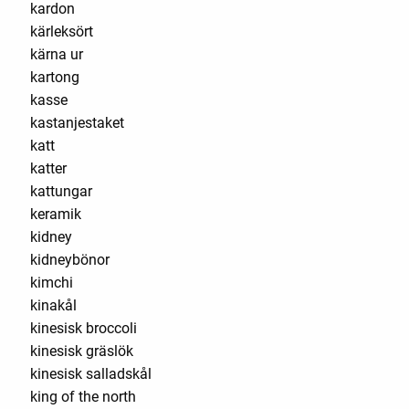
kardon
kärleksört
kärna ur
kartong
kasse
kastanjestaket
katt
katter
kattungar
keramik
kidney
kidneybönor
kimchi
kinakål
kinesisk broccoli
kinesisk gräslök
kinesisk salladskål
king of the north