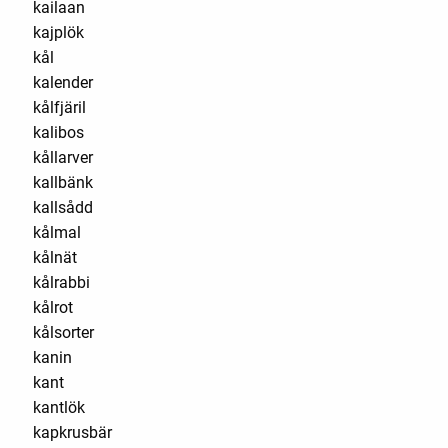
kailaan
kajplök
kål
kalender
kålfjäril
kalibos
kållarver
kallbänk
kallsådd
kålmal
kålnät
kålrabbi
kålrot
kålsorter
kanin
kant
kantlök
kapkrusbär