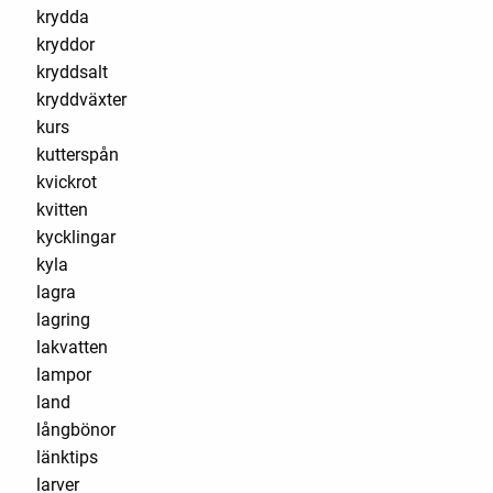
krydda
kryddor
kryddsalt
kryddväxter
kurs
kutterspån
kvickrot
kvitten
kycklingar
kyla
lagra
lagring
lakvatten
lampor
land
långbönor
länktips
larver