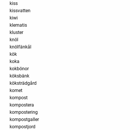
kiss
kissvatten
kiwi
klematis
kluster
knöl
knölfänkål
kök
koka
kokbönor
köksbänk
köksträdgård
komet
kompost
kompostera
kompostering
kompostgaller
kompostjord