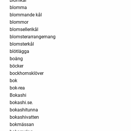
blomkål
blomma
blommande kål
blommor
blomsellerikål
blomsterarrangemang
blomsterkål
blötlägga
boäng
böcker
bockhornsklöver
bok
bok-rea
Bokashi
bokashi.se.
bokashitunna
bokashivatten
bokmässan