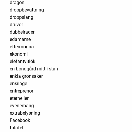
dragon
droppbevattning
droppslang
druvor
dubbelrader
edamame
eftermogna
ekonomi
elefantvitlök
en bondgård mitt i stan
enkla grönsaker
ensilage
entreprenör
eterneller
evenemang
extrabelysning
Facebook
falafel