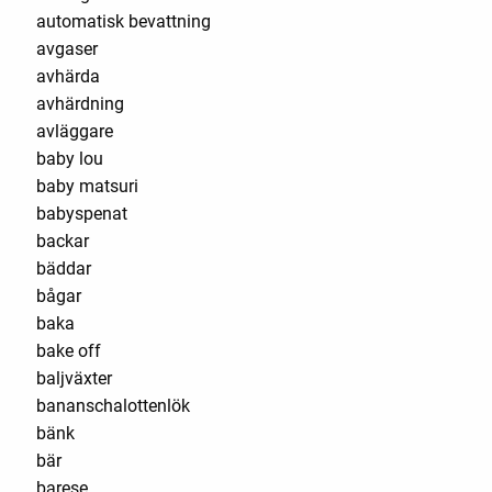
automatisk bevattning
avgaser
avhärda
avhärdning
avläggare
baby lou
baby matsuri
babyspenat
backar
bäddar
bågar
baka
bake off
baljväxter
bananschalottenlök
bänk
bär
barese