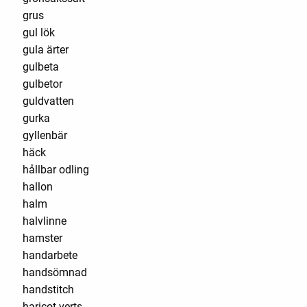
grus
gul lök
gula ärter
gulbeta
gulbetor
guldvatten
gurka
gyllenbär
häck
hållbar odling
hallon
halm
halvlinne
hamster
handarbete
handsömnad
handstitch
haricot verts