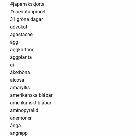
#japanskskjorta
#spenatupproret
31 gröna dagar
advokat
agastache
ägg
äggkartong
äggplanta
ai
åkerböna
alcosa
amaryllis
amerikanska blåbär
amerikanskt blåbär
aminopyralid
anemoner
ånga
angrepp