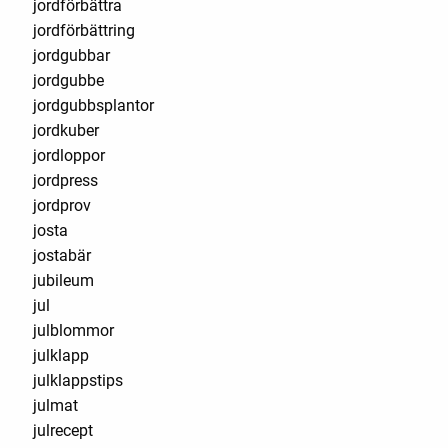
jordförbättra
jordförbättring
jordgubbar
jordgubbe
jordgubbsplantor
jordkuber
jordloppor
jordpress
jordprov
josta
jostabär
jubileum
jul
julblommor
julklapp
julklappstips
julmat
julrecept