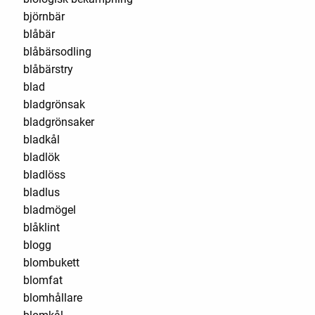
björnbär
blåbär
blåbärsodling
blåbärstry
blad
bladgrönsak
bladgrönsaker
bladkål
bladlök
bladlöss
bladlus
bladmögel
blåklint
blogg
blombukett
blomfat
blomhållare