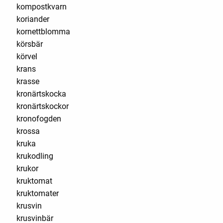
kompostkvarn
koriander
kornettblomma
körsbär
körvel
krans
krasse
kronärtskocka
kronärtskockor
kronofogden
krossa
kruka
krukodling
krukor
kruktomat
kruktomater
krusvin
krusvinbär