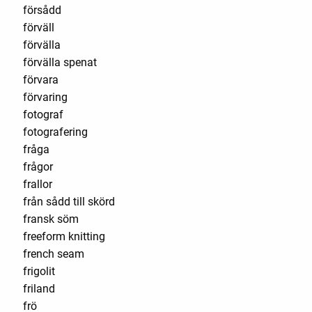
försådd
förväll
förvälla
förvälla spenat
förvara
förvaring
fotograf
fotografering
fråga
frågor
frallor
från sådd till skörd
fransk söm
freeform knitting
french seam
frigolit
friland
frö