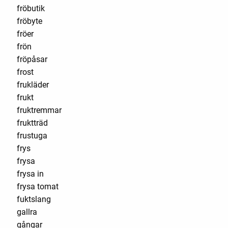
fröbutik
fröbyte
fröer
frön
fröpåsar
frost
frukläder
frukt
fruktremmar
fruktträd
frustuga
frys
frysa
frysa in
frysa tomat
fuktslang
gallra
gångar