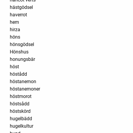
hästgödsel
haverrot
hem
hirza
höns
hönsgödsel
Hönshus
honungsbär
höst
höstådd
höstanemon
höstanemoner
höstmorot
höstsådd
höstskörd
hugelbädd
hugelkultur