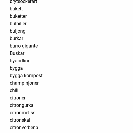
brytsockerärt
bukett
buketter
bulbiller
buljong
burkar
burro gigante
Buskar
byaodling
bygga
bygga kompost
champinjoner
chili
citroner
citrongurka
citronmeliss
citronskal
citronverbena