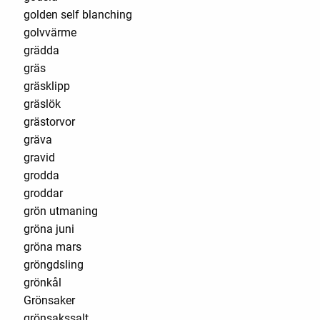
golden self blanching
golvvärme
grädda
gräs
gräsklipp
gräslök
grästorvor
gräva
gravid
grodda
groddar
grön utmaning
gröna juni
gröna mars
gröngdsling
grönkål
Grönsaker
grönsakssalt