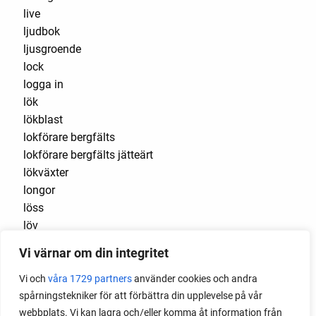
live
ljudbok
ljusgroende
lock
logga in
lök
lökblast
lokförare bergfälts
lokförare bergfälts jätteärt
lökväxter
longor
löss
löv
lucullus
Vi värnar om din integritet
luftlök
luktärt
Vi och
våra 1729 partners
använder cookies och andra
luktärter
spårningstekniker för att förbättra din upplevelse på vår
Luleå
webbplats. Vi kan lagra och/eller komma åt information från