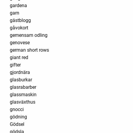
gardena
garn
gästblogg
gåvokort
gemensam odling
genovese
german short rows
giant red
gifter
gjordnära
glasburkar
glasrabarber
glassmaskin
glasväxthus
gnocci
gödning
Gödsel
gödsla