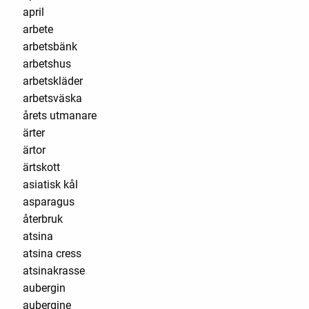
april
arbete
arbetsbänk
arbetshus
arbetskläder
arbetsväska
årets utmanare
ärter
ärtor
ärtskott
asiatisk kål
asparagus
återbruk
atsina
atsina cress
atsinakrasse
aubergin
aubergine