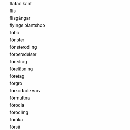
flätad kant
flis
flisgångar
flyinge plantshop
fobo
fönster
fönsterodling
förberedelser
föredrag
föreläsning
företag
förgro
förkortade varv
förmultna
förodla
förodling
föröka
förså