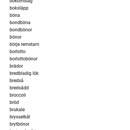
bokomslag
boksläpp
böna
bondböna
bondbönor
bönor
börje remstam
borlotto
borlottobönor
brädor
bredbladig lök
bredså
bredsådd
broccoli
bröd
brukale
brysselkål
brytbönor