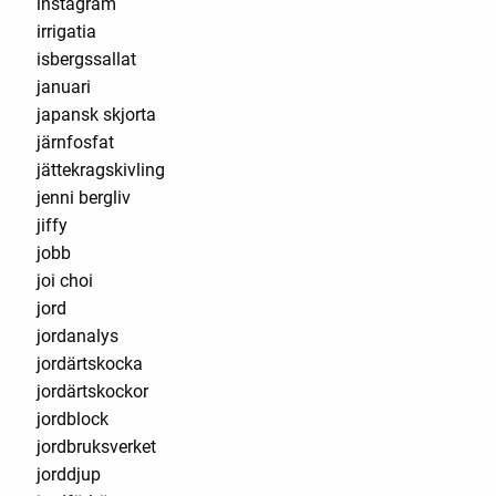
instagram
irrigatia
isbergssallat
januari
japansk skjorta
järnfosfat
jättekragskivling
jenni bergliv
jiffy
jobb
joi choi
jord
jordanalys
jordärtskocka
jordärtskockor
jordblock
jordbruksverket
jorddjup