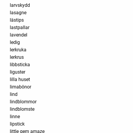
larvskydd
lasagne
lästips
lastpallar
lavendel
ledig
lerkruka
lerkrus
libbsticka
liguster
lilla huset
limabönor
lind
lindblommor
lindblomste
linne
lipstick
little gem amaze