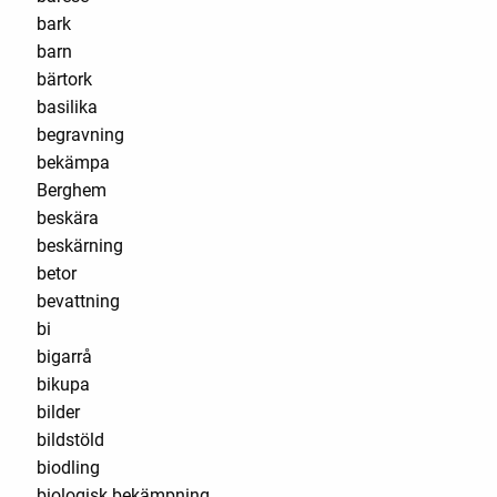
bark
barn
bärtork
basilika
begravning
bekämpa
Berghem
beskära
beskärning
betor
bevattning
bi
bigarrå
bikupa
bilder
bildstöld
biodling
biologisk bekämpning