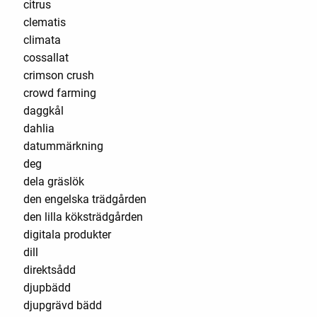
citrus
clematis
climata
cossallat
crimson crush
crowd farming
daggkål
dahlia
datummärkning
deg
dela gräslök
den engelska trädgården
den lilla köksträdgården
digitala produkter
dill
direktsådd
djupbädd
djupgrävd bädd