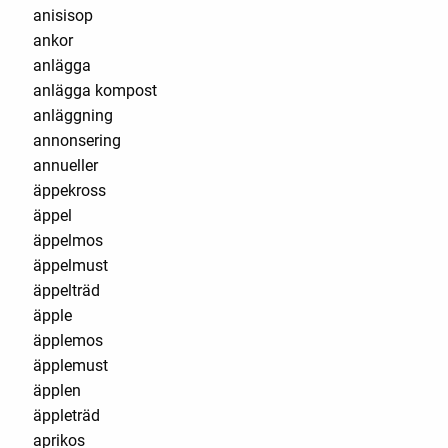
anisisop
ankor
anlägga
anlägga kompost
anläggning
annonsering
annueller
äppekross
äppel
äppelmos
äppelmust
äppelträd
äpple
äpplemos
äpplemust
äpplen
äppleträd
aprikos