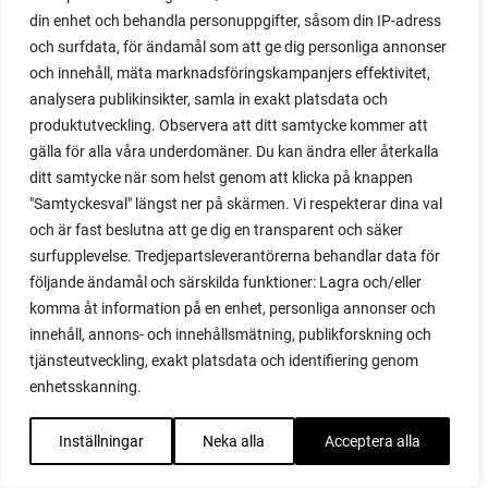
din enhet och behandla personuppgifter, såsom din IP-adress
maché
och surfdata, för ändamål som att ge dig personliga annonser
majrova
och innehåll, mäta marknadsföringskampanjers effektivitet,
majs
analysera publikinsikter, samla in exakt platsdata och
majskolvar
produktutveckling. Observera att ditt samtycke kommer att
majskorn
gälla för alla våra underdomäner. Du kan ändra eller återkalla
måla
ditt samtycke när som helst genom att klicka på knappen
malou efter tio
"Samtyckesval" längst ner på skärmen. Vi respekterar dina val
mangold
och är fast beslutna att ge dig en transparent och säker
märgärt
surfupplevelse. Tredjepartsleverantörerna behandlar data för
märgärter
följande ändamål och särskilda funktioner: Lagra och/eller
markduk
komma åt information på en enhet, personliga annonser och
marmelad
innehåll, annons- och innehållsmätning, publikforskning och
mars
tjänsteutveckling, exakt platsdata och identifiering genom
marsvin
enhetsskanning.
mask
maskkompost
Inställningar
Neka alla
Acceptera alla
maskrosor
mässa