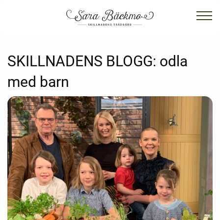
SKILLNADENS BLOGG:
odla
med barn