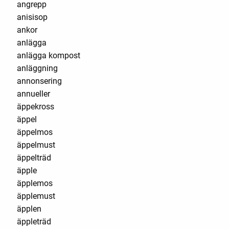
angrepp
anisisop
ankor
anlägga
anlägga kompost
anläggning
annonsering
annueller
äppekross
äppel
äppelmos
äppelmust
äppelträd
äpple
äpplemos
äpplemust
äpplen
äppleträd