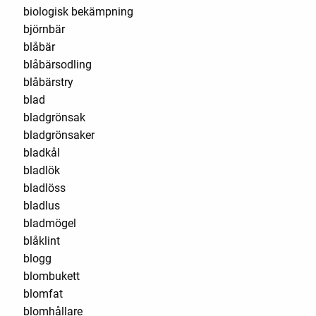
biologisk bekämpning
björnbär
blåbär
blåbärsodling
blåbärstry
blad
bladgrönsak
bladgrönsaker
bladkål
bladlök
bladlöss
bladlus
bladmögel
blåklint
blogg
blombukett
blomfat
blomhållare