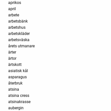
aprikos
april
arbete
arbetsbänk
arbetshus
arbetskläder
arbetsväska
årets utmanare
ärter
ärtor
ärtskott
asiatisk kål
asparagus
återbruk
atsina
atsina cress
atsinakrasse
aubergin