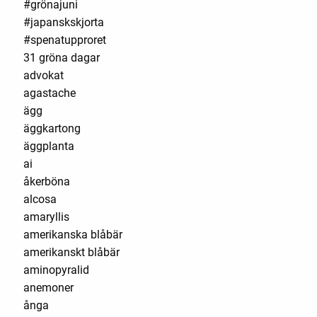
#grönajuni
#japanskskjorta
#spenatupproret
31 gröna dagar
advokat
agastache
ägg
äggkartong
äggplanta
ai
åkerböna
alcosa
amaryllis
amerikanska blåbär
amerikanskt blåbär
aminopyralid
anemoner
ånga