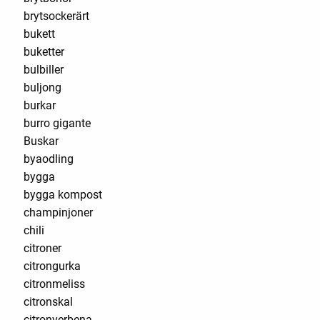
brytsockerärt
bukett
buketter
bulbiller
buljong
burkar
burro gigante
Buskar
byaodling
bygga
bygga kompost
champinjoner
chili
citroner
citrongurka
citronmeliss
citronskal
citronverbena