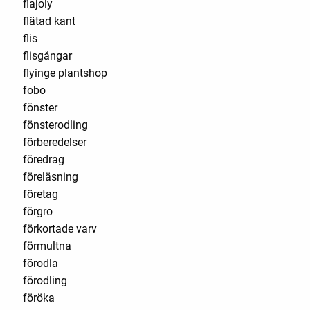
flajoly
flätad kant
flis
flisgångar
flyinge plantshop
fobo
fönster
fönsterodling
förberedelser
föredrag
föreläsning
företag
förgro
förkortade varv
förmultna
förodla
förodling
föröka