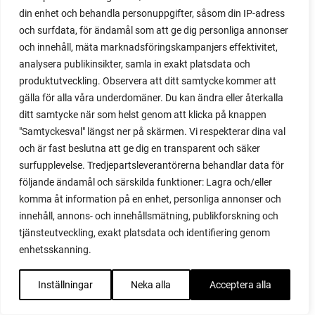
gångar
din enhet och behandla personuppgifter, såsom din IP-adress
gardena
och surfdata, för ändamål som att ge dig personliga annonser
garn
och innehåll, mäta marknadsföringskampanjers effektivitet,
gästblogg
analysera publikinsikter, samla in exakt platsdata och
gåvokort
produktutveckling. Observera att ditt samtycke kommer att
gemensam odling
gälla för alla våra underdomäner. Du kan ändra eller återkalla
genovese
ditt samtycke när som helst genom att klicka på knappen
german short rows
"Samtyckesval" längst ner på skärmen. Vi respekterar dina val
giant red
och är fast beslutna att ge dig en transparent och säker
surfupplevelse. Tredjepartsleverantörerna behandlar data för
gifter
följande ändamål och särskilda funktioner: Lagra och/eller
gjordnära
komma åt information på en enhet, personliga annonser och
glasburkar
innehåll, annons- och innehållsmätning, publikforskning och
glasrabarber
tjänsteutveckling, exakt platsdata och identifiering genom
glassmaskin
enhetsskanning.
glasväxthus
gnocci
Inställningar
Neka alla
Acceptera alla
gödning
Gödsel