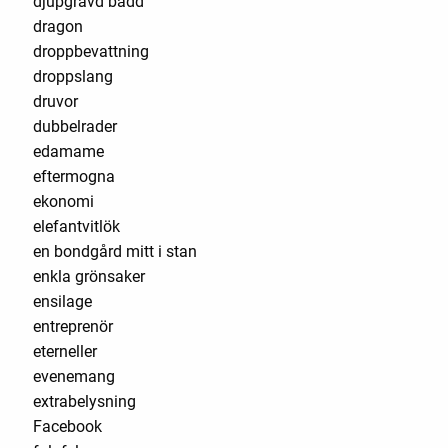
djupgrävd bädd
dragon
droppbevattning
droppslang
druvor
dubbelrader
edamame
eftermogna
ekonomi
elefantvitlök
en bondgård mitt i stan
enkla grönsaker
ensilage
entreprenör
eterneller
evenemang
extrabelysning
Facebook