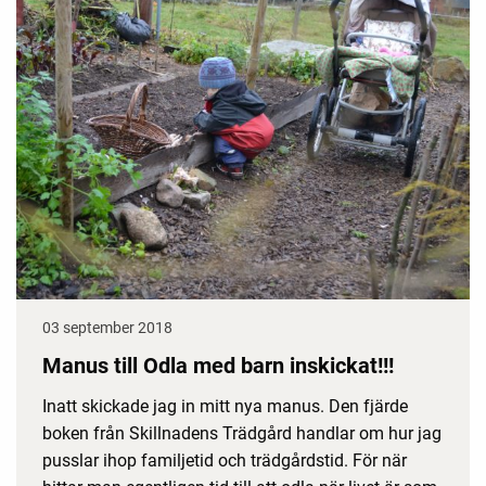
03 september 2018
Manus till Odla med barn inskickat!!!
Inatt skickade jag in mitt nya manus. Den fjärde
boken från Skillnadens Trädgård handlar om hur jag
pusslar ihop familjetid och trädgårdstid. För när