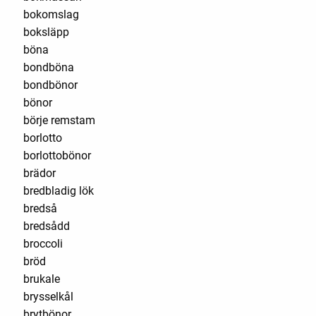
bokomslag
boksläpp
böna
bondböna
bondbönor
bönor
börje remstam
borlotto
borlottobönor
brädor
bredbladig lök
bredså
bredsådd
broccoli
bröd
brukale
brysselkål
brytbönor