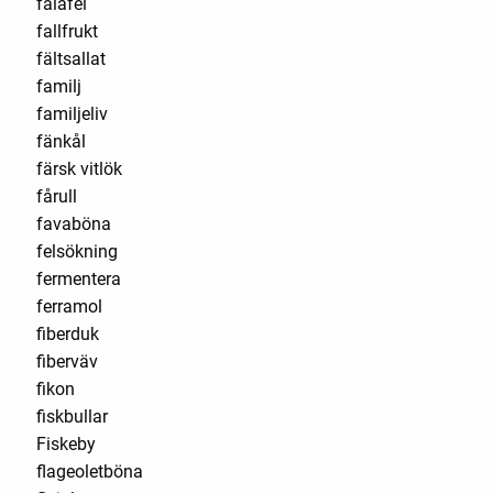
falafel
fallfrukt
fältsallat
familj
familjeliv
fänkål
färsk vitlök
fårull
favaböna
felsökning
fermentera
ferramol
fiberduk
fiberväv
fikon
fiskbullar
Fiskeby
flageoletböna