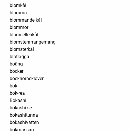
blomkål
blomma
blommande kål
blommor
blomsellerikål
blomsterarrangemang
blomsterkål
blötlägga
boäng
böcker
bockhornsklöver
bok
bok-rea
Bokashi
bokashi.se.
bokashitunna
bokashivatten
bokmässan