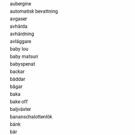
aubergine
automatisk bevattning
avgaser
avhärda
avhärdning
avläggare
baby lou
baby matsuri
babyspenat
backar
bäddar
bågar
baka
bake off
baljväxter
bananschalottenlök
bänk
bär