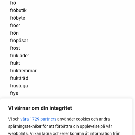
frö
fröbutik
fröbyte
fröer
frön
fröpåsar
frost
frukläder
frukt
fruktremmar
fruktträd
frustuga
frys
frysa
Vi värnar om din integritet
frysa in
frysa tomat
Vi och
våra 1729 partners
använder cookies och andra
fuktslang
spårningstekniker för att förbättra din upplevelse på vår
gallra
webbplats. Vi kan lagra och/eller komma åt information från