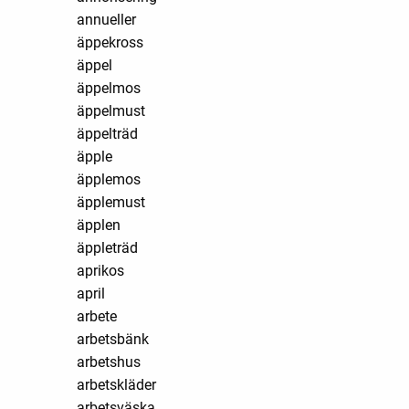
annueller
äppekross
äppel
äppelmos
äppelmust
äppelträd
äpple
äpplemos
äpplemust
äpplen
äppleträd
aprikos
april
arbete
arbetsbänk
arbetshus
arbetskläder
arbetsväska