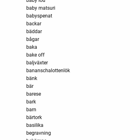
baby lou
baby matsuri
babyspenat
backar
bäddar
bågar
baka
bake off
baljväxter
bananschalottenlök
bänk
bär
barese
bark
barn
bärtork
basilika
begravning