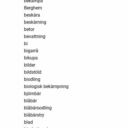
bekämpa
Berghem
beskära
beskärning
betor
bevattning
bi
bigarrå
bikupa
bilder
bildstöld
biodling
biologisk bekämpning
björnbär
blåbär
blåbärsodling
blåbärstry
blad