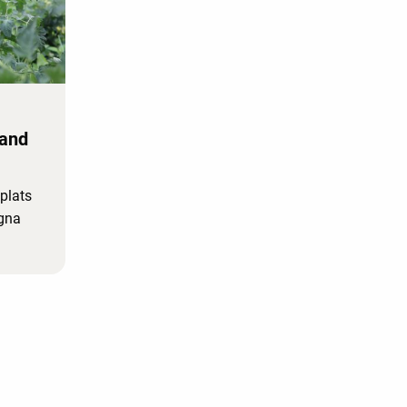
land
plats
ogna