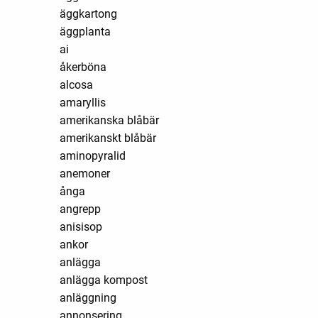
äggkartong
äggplanta
ai
åkerböna
alcosa
amaryllis
amerikanska blåbär
amerikanskt blåbär
aminopyralid
anemoner
ånga
angrepp
anisisop
ankor
anlägga
anlägga kompost
anläggning
annonsering