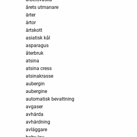
årets utmanare
ärter
ärtor
ärtskott
asiatisk kål
asparagus
återbruk
atsina
atsina cress
atsinakrasse
aubergin
aubergine
automatisk bevattning
avgaser
avhärda
avhärdning
avläggare