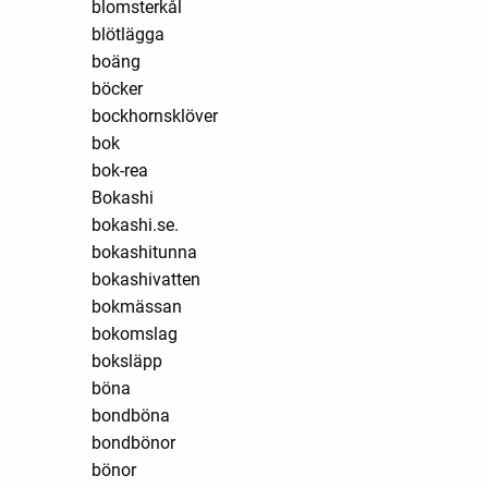
blomsterkål
blötlägga
boäng
böcker
bockhornsklöver
bok
bok-rea
Bokashi
bokashi.se.
bokashitunna
bokashivatten
bokmässan
bokomslag
boksläpp
böna
bondböna
bondbönor
bönor