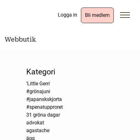
Logga in
Bli medlem
Webbutik
Kategori
'Little Gem'
#grönajuni
#japanskskjorta
#spenatupproret
31 gröna dagar
advokat
agastache
ägg