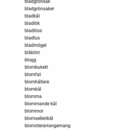
bladgrönsak
bladgrönsaker
bladkål
bladlök
bladlöss
bladlus
bladmögel
blåklint
blogg
blombukett
blomfat
blomhållare
blomkål
blomma
blommande kål
blommor
blomsellerikål
blomsterarrangemang