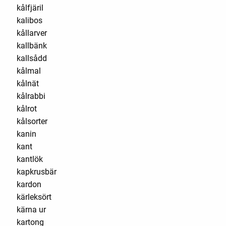
kålfjäril
kalibos
kållarver
kallbänk
kallsådd
kålmal
kålnät
kålrabbi
kålrot
kålsorter
kanin
kant
kantlök
kapkrusbär
kardon
kärleksört
kärna ur
kartong