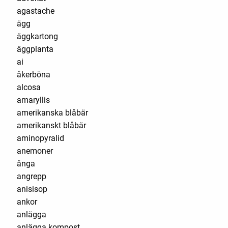
agastache
ägg
äggkartong
äggplanta
ai
åkerböna
alcosa
amaryllis
amerikanska blåbär
amerikanskt blåbär
aminopyralid
anemoner
ånga
angrepp
anisisop
ankor
anlägga
anlägga kompost