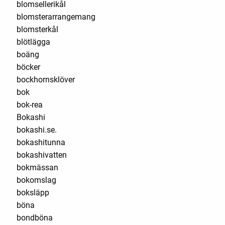
blomsellerikål
blomsterarrangemang
blomsterkål
blötlägga
boäng
böcker
bockhornsklöver
bok
bok-rea
Bokashi
bokashi.se.
bokashitunna
bokashivatten
bokmässan
bokomslag
boksläpp
böna
bondböna