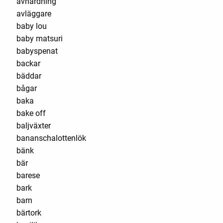
avhärdning
avläggare
baby lou
baby matsuri
babyspenat
backar
bäddar
bågar
baka
bake off
baljväxter
bananschalottenlök
bänk
bär
barese
bark
barn
bärtork