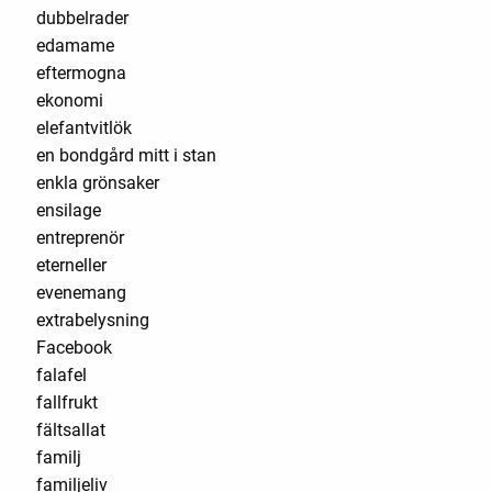
dubbelrader
edamame
eftermogna
ekonomi
elefantvitlök
en bondgård mitt i stan
enkla grönsaker
ensilage
entreprenör
eterneller
evenemang
extrabelysning
Facebook
falafel
fallfrukt
fältsallat
familj
familjeliv