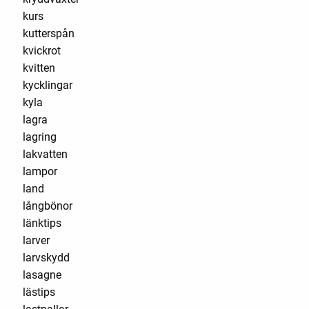
kurs
kutterspån
kvickrot
kvitten
kycklingar
kyla
lagra
lagring
lakvatten
lampor
land
långbönor
länktips
larver
larvskydd
lasagne
lästips