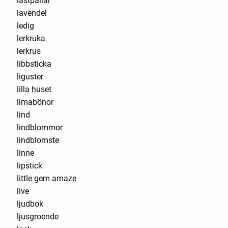
lastpallar
lavendel
ledig
lerkruka
lerkrus
libbsticka
liguster
lilla huset
limabönor
lind
lindblommor
lindblomste
linne
lipstick
little gem amaze
live
ljudbok
ljusgroende