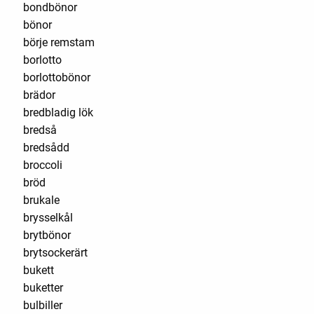
bondbönor
bönor
börje remstam
borlotto
borlottobönor
brädor
bredbladig lök
bredså
bredsådd
broccoli
bröd
brukale
brysselkål
brytbönor
brytsockerärt
bukett
buketter
bulbiller