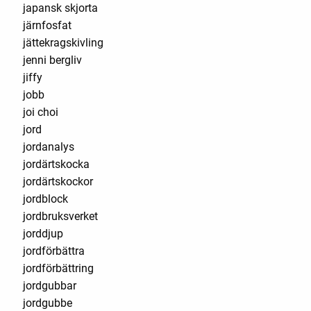
japansk skjorta
järnfosfat
jättekragskivling
jenni bergliv
jiffy
jobb
joi choi
jord
jordanalys
jordärtskocka
jordärtskockor
jordblock
jordbruksverket
jorddjup
jordförbättra
jordförbättring
jordgubbar
jordgubbe