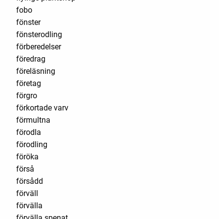
fobo
fönster
fönsterodling
förberedelser
föredrag
föreläsning
företag
förgro
förkortade varv
förmultna
förodla
förodling
föröka
förså
försådd
förväll
förvälla
förvälla spenat