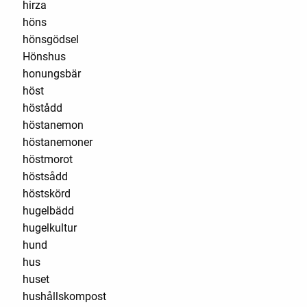
hirza
höns
hönsgödsel
Hönshus
honungsbär
höst
höstådd
höstanemon
höstanemoner
höstmorot
höstsådd
höstskörd
hugelbädd
hugelkultur
hund
hus
huset
hushållskompost