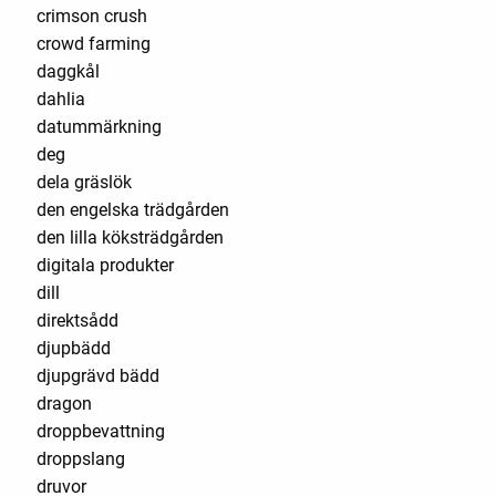
crimson crush
crowd farming
daggkål
dahlia
datummärkning
deg
dela gräslök
den engelska trädgården
den lilla köksträdgården
digitala produkter
dill
direktsådd
djupbädd
djupgrävd bädd
dragon
droppbevattning
droppslang
druvor