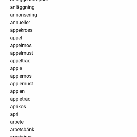
anläggning
annonsering
annueller
äppekross
äppel
äppelmos
äppelmust
äppelträd
äpple
äpplemos
äpplemust
äpplen
äppleträd
aprikos
april
arbete
arbetsbänk