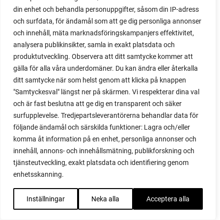
majskolvar
din enhet och behandla personuppgifter, såsom din IP-adress
majskorn
och surfdata, för ändamål som att ge dig personliga annonser
måla
och innehåll, mäta marknadsföringskampanjers effektivitet,
malou efter tio
analysera publikinsikter, samla in exakt platsdata och
mangold
produktutveckling. Observera att ditt samtycke kommer att
märgärt
gälla för alla våra underdomäner. Du kan ändra eller återkalla
märgärter
ditt samtycke när som helst genom att klicka på knappen
markduk
"Samtyckesval" längst ner på skärmen. Vi respekterar dina val
marmelad
och är fast beslutna att ge dig en transparent och säker
mars
surfupplevelse. Tredjepartsleverantörerna behandlar data för
marsvin
följande ändamål och särskilda funktioner: Lagra och/eller
mask
komma åt information på en enhet, personliga annonser och
maskkompost
innehåll, annons- och innehållsmätning, publikforskning och
maskrosor
tjänsteutveckling, exakt platsdata och identifiering genom
mässa
enhetsskanning.
mat
matkällare
Inställningar
Neka alla
Acceptera alla
matlagning