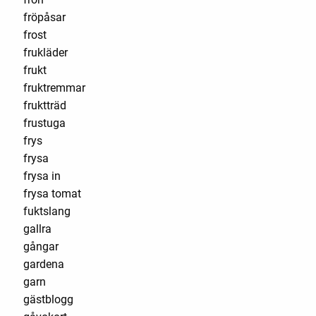
fröpåsar
frost
frukläder
frukt
fruktremmar
fruktträd
frustuga
frys
frysa
frysa in
frysa tomat
fuktslang
gallra
gångar
gardena
garn
gästblogg