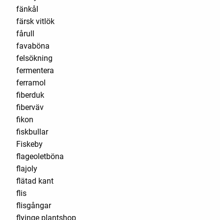
fänkål
färsk vitlök
fårull
favaböna
felsökning
fermentera
ferramol
fiberduk
fiberväv
fikon
fiskbullar
Fiskeby
flageoletböna
flajoly
flätad kant
flis
flisgångar
flyinge plantshop