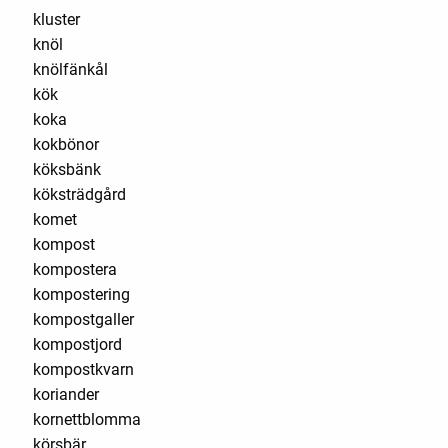
kluster
knöl
knölfänkål
kök
koka
kokbönor
köksbänk
köksträdgård
komet
kompost
kompostera
kompostering
kompostgaller
kompostjord
kompostkvarn
koriander
kornettblomma
körsbär