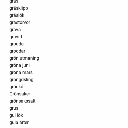
gräs
gräsklipp
gräslök
grästorvor
gräva
gravid
grodda
groddar
grön utmaning
gröna juni
gröna mars
gröngdsling
grönkål
Grönsaker
grönsakssalt
grus
gul lök
gula ärter