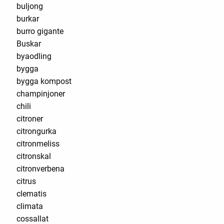
buljong
burkar
burro gigante
Buskar
byaodling
bygga
bygga kompost
champinjoner
chili
citroner
citrongurka
citronmeliss
citronskal
citronverbena
citrus
clematis
climata
cossallat