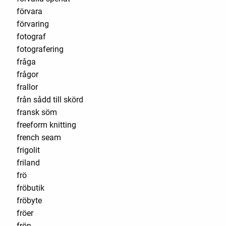
förvara
förvaring
fotograf
fotografering
fråga
frågor
frallor
från sådd till skörd
fransk söm
freeform knitting
french seam
frigolit
friland
frö
fröbutik
fröbyte
fröer
frön