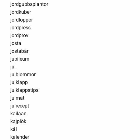
jordgubbsplantor
jordkuber
jordloppor
jordpress
jordprov
josta
jostabär
jubileum
jul
julblommor
julklapp
julklappstips
julmat
julrecept
kailaan
kajplök
kål
kalender