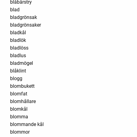
blåbärstry
blad
bladgrönsak
bladgrönsaker
bladkål
bladlök
bladlöss
bladlus
bladmögel
blåklint
blogg
blombukett
blomfat
blomhållare
blomkål
blomma
blommande kål
blommor