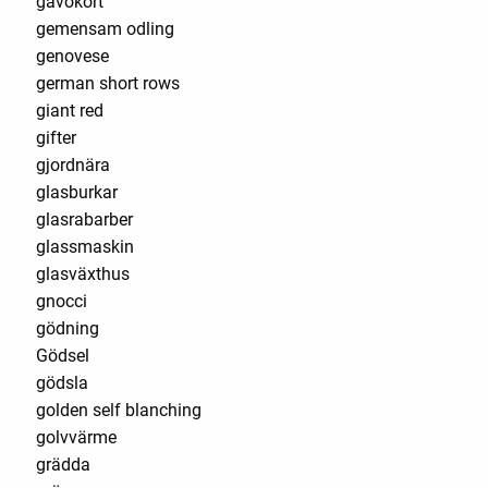
gåvokort
gemensam odling
genovese
german short rows
giant red
gifter
gjordnära
glasburkar
glasrabarber
glassmaskin
glasväxthus
gnocci
gödning
Gödsel
gödsla
golden self blanching
golvvärme
grädda