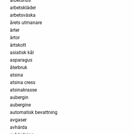
arbetshus
arbetskläder
arbetsväska
årets utmanare
ärter
ärtor
ärtskott
asiatisk kål
asparagus
återbruk
atsina
atsina cress
atsinakrasse
aubergin
aubergine
automatisk bevattning
avgaser
avhärda