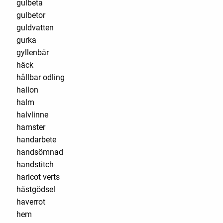
gulbeta
gulbetor
guldvatten
gurka
gyllenbär
häck
hållbar odling
hallon
halm
halvlinne
hamster
handarbete
handsömnad
handstitch
haricot verts
hästgödsel
haverrot
hem