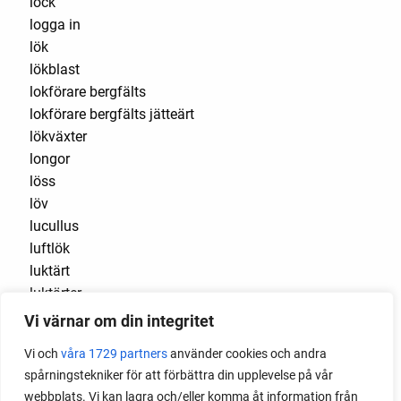
lock
logga in
lök
lökblast
lokförare bergfälts
lokförare bergfälts jätteärt
lökväxter
longor
löss
löv
lucullus
luftlök
luktärt
luktärter
Luleå
Vi värnar om din integritet
maché
Vi och
våra 1729 partners
använder cookies och andra
majrova
spårningstekniker för att förbättra din upplevelse på vår
majs
webbplats. Vi kan lagra och/eller komma åt information från