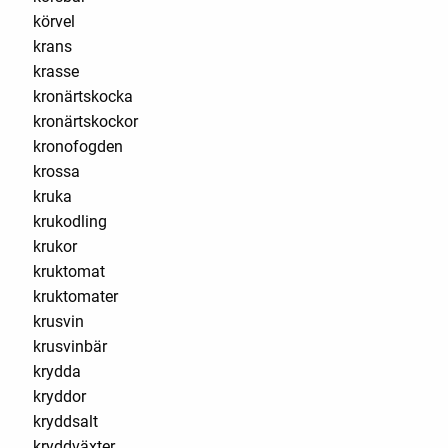
körvel
krans
krasse
kronärtskocka
kronärtskockor
kronofogden
krossa
kruka
krukodling
krukor
kruktomat
kruktomater
krusvin
krusvinbär
krydda
kryddor
kryddsalt
kryddväxter