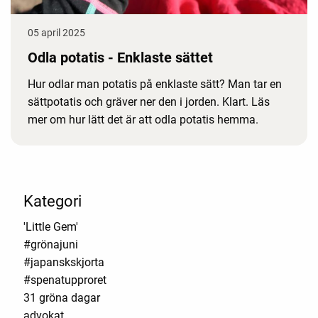
05 april 2025
Odla potatis - Enklaste sättet
Hur odlar man potatis på enklaste sätt? Man tar en
sättpotatis och gräver ner den i jorden. Klart. Läs
mer om hur lätt det är att odla potatis hemma.
Kategori
'Little Gem'
#grönajuni
#japanskskjorta
#spenatupproret
31 gröna dagar
advokat