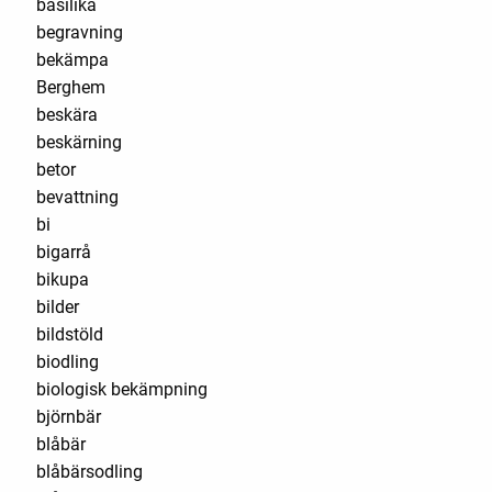
basilika
begravning
bekämpa
Berghem
beskära
beskärning
betor
bevattning
bi
bigarrå
bikupa
bilder
bildstöld
biodling
biologisk bekämpning
björnbär
blåbär
blåbärsodling