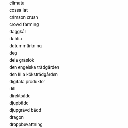
climata
cossallat
crimson crush
crowd farming
daggkål
dahlia
datummärkning
deg
dela gräslök
den engelska trädgården
den lilla köksträdgården
digitala produkter
dill
direktsådd
djupbädd
djupgrävd bädd
dragon
droppbevattning