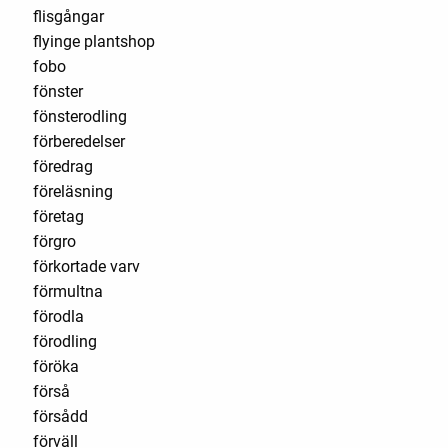
flisgångar
flyinge plantshop
fobo
fönster
fönsterodling
förberedelser
föredrag
föreläsning
företag
förgro
förkortade varv
förmultna
förodla
förodling
föröka
förså
försådd
förväll