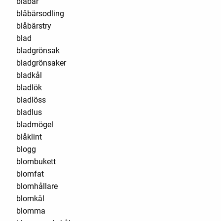
blåbär
blåbärsodling
blåbärstry
blad
bladgrönsak
bladgrönsaker
bladkål
bladlök
bladlöss
bladlus
bladmögel
blåklint
blogg
blombukett
blomfat
blomhållare
blomkål
blomma