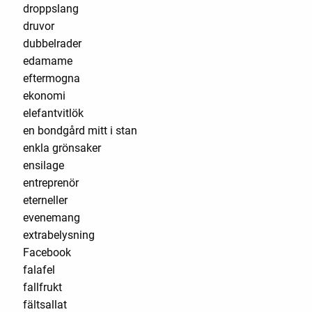
droppslang
druvor
dubbelrader
edamame
eftermogna
ekonomi
elefantvitlök
en bondgård mitt i stan
enkla grönsaker
ensilage
entreprenör
eterneller
evenemang
extrabelysning
Facebook
falafel
fallfrukt
fältsallat