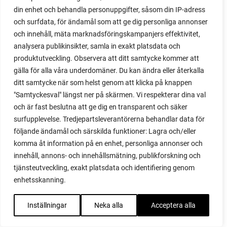
haverrot
din enhet och behandla personuppgifter, såsom din IP-adress
hem
och surfdata, för ändamål som att ge dig personliga annonser
hirza
och innehåll, mäta marknadsföringskampanjers effektivitet,
höns
analysera publikinsikter, samla in exakt platsdata och
hönsgödsel
produktutveckling. Observera att ditt samtycke kommer att
Hönshus
gälla för alla våra underdomäner. Du kan ändra eller återkalla
honungsbär
ditt samtycke när som helst genom att klicka på knappen
höst
"Samtyckesval" längst ner på skärmen. Vi respekterar dina val
höstådd
och är fast beslutna att ge dig en transparent och säker
höstanemon
surfupplevelse. Tredjepartsleverantörerna behandlar data för
höstanemoner
följande ändamål och särskilda funktioner: Lagra och/eller
höstmorot
komma åt information på en enhet, personliga annonser och
höstsådd
innehåll, annons- och innehållsmätning, publikforskning och
höstskörd
tjänsteutveckling, exakt platsdata och identifiering genom
hugelbädd
enhetsskanning.
hugelkultur
hund
Inställningar
Neka alla
Acceptera alla
hus