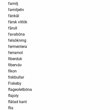
familj
familjeliv
fänkål
färsk vitlök
fårull
favaböna
felsökning
fermentera
ferramol
fiberduk
fiberväv
fikon
fiskbullar
Fiskeby
flageoletböna
flajoly
flätad kant
flis