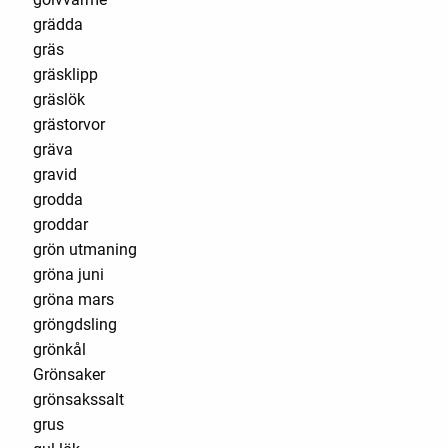
grädda
gräs
gräsklipp
gräslök
grästorvor
gräva
gravid
grodda
groddar
grön utmaning
gröna juni
gröna mars
gröngdsling
grönkål
Grönsaker
grönsakssalt
grus