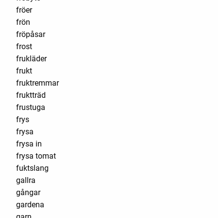
fröer
frön
fröpåsar
frost
frukläder
frukt
fruktremmar
fruktträd
frustuga
frys
frysa
frysa in
frysa tomat
fuktslang
gallra
gångar
gardena
garn