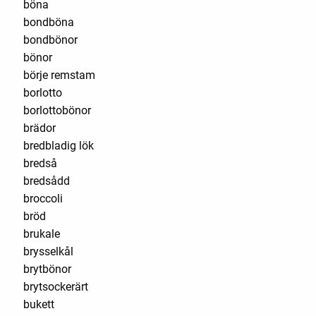
böna
bondböna
bondbönor
bönor
börje remstam
borlotto
borlottobönor
brädor
bredbladig lök
bredså
bredsådd
broccoli
bröd
brukale
brysselkål
brytbönor
brytsockerärt
bukett