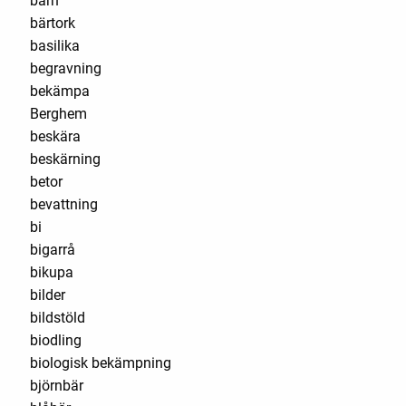
barn
bärtork
basilika
begravning
bekämpa
Berghem
beskära
beskärning
betor
bevattning
bi
bigarrå
bikupa
bilder
bildstöld
biodling
biologisk bekämpning
björnbär