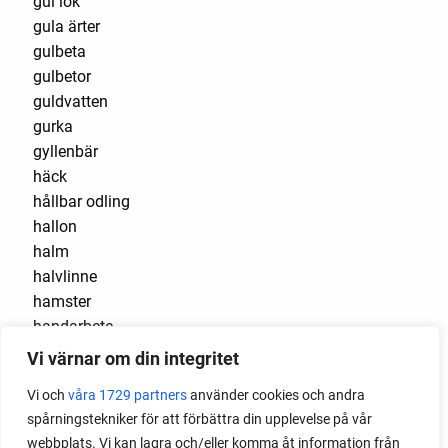
gul lök
gula ärter
gulbeta
gulbetor
guldvatten
gurka
gyllenbär
häck
hållbar odling
hallon
halm
halvlinne
hamster
handarbete
handsömnad
Vi värnar om din integritet
handstitch
Vi och
våra 1729 partners
använder cookies och andra
haricot verts
spårningstekniker för att förbättra din upplevelse på vår
hästgödsel
webbplats. Vi kan lagra och/eller komma åt information från