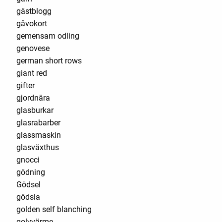
gästblogg
gåvokort
gemensam odling
genovese
german short rows
giant red
gifter
gjordnära
glasburkar
glasrabarber
glassmaskin
glasväxthus
gnocci
gödning
Gödsel
gödsla
golden self blanching
golvvärme