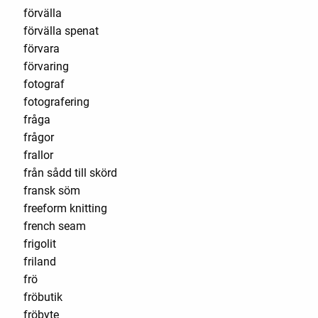
förvälla
förvälla spenat
förvara
förvaring
fotograf
fotografering
fråga
frågor
frallor
från sådd till skörd
fransk söm
freeform knitting
french seam
frigolit
friland
frö
fröbutik
fröbyte