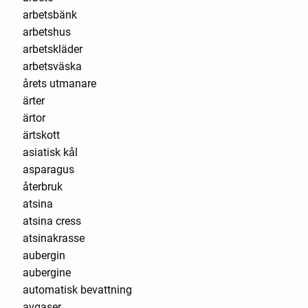
arbetsbänk
arbetshus
arbetskläder
arbetsväska
årets utmanare
ärter
ärtor
ärtskott
asiatisk kål
asparagus
återbruk
atsina
atsina cress
atsinakrasse
aubergin
aubergine
automatisk bevattning
avgaser