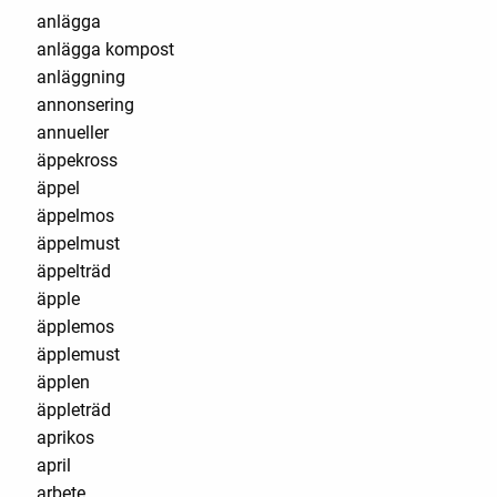
anlägga
anlägga kompost
anläggning
annonsering
annueller
äppekross
äppel
äppelmos
äppelmust
äppelträd
äpple
äpplemos
äpplemust
äpplen
äppleträd
aprikos
april
arbete