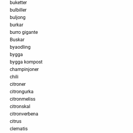
buketter
bulbiller
buljong
burkar
burro gigante
Buskar
byaodling
bygga
bygga kompost
champinjoner
chili
citroner
citrongurka
citronmeliss
citronskal
citronverbena
citrus
clematis