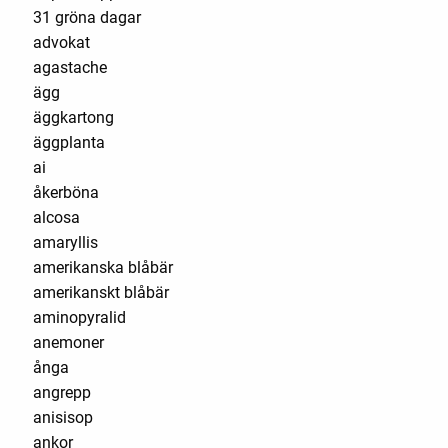
31 gröna dagar
advokat
agastache
ägg
äggkartong
äggplanta
ai
åkerböna
alcosa
amaryllis
amerikanska blåbär
amerikanskt blåbär
aminopyralid
anemoner
ånga
angrepp
anisisop
ankor