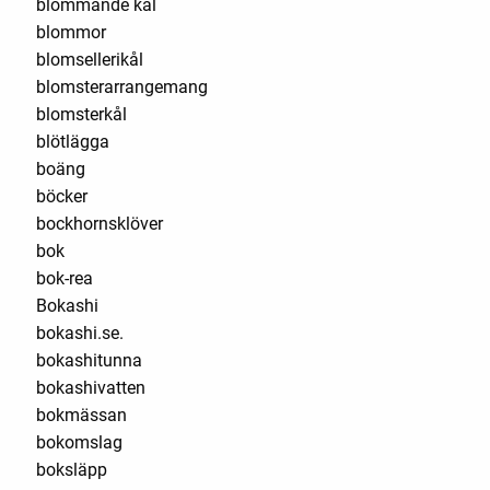
blommande kål
blommor
blomsellerikål
blomsterarrangemang
blomsterkål
blötlägga
boäng
böcker
bockhornsklöver
bok
bok-rea
Bokashi
bokashi.se.
bokashitunna
bokashivatten
bokmässan
bokomslag
boksläpp