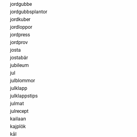
jordgubbe
jordgubbsplantor
jordkuber
jordloppor
jordpress
jordprov
josta
jostabär
jubileum
jul
julblommor
julklapp
julklappstips
julmat
julrecept
kailaan
kajplök
kål