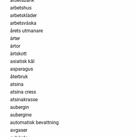
arbetsbänk
arbetshus
arbetskläder
arbetsväska
årets utmanare
ärter
ärtor
ärtskott
asiatisk kål
asparagus
återbruk
atsina
atsina cress
atsinakrasse
aubergin
aubergine
automatisk bevattning
avgaser