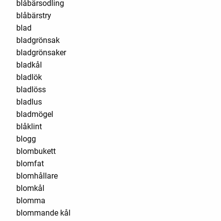
blåbärsodling
blåbärstry
blad
bladgrönsak
bladgrönsaker
bladkål
bladlök
bladlöss
bladlus
bladmögel
blåklint
blogg
blombukett
blomfat
blomhållare
blomkål
blomma
blommande kål