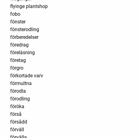
flyinge plantshop
fobo
fönster
fönsterodling
förberedelser
föredrag
föreläsning
företag
förgro
förkortade varv
förmultna
förodla
förodling
föröka
förså
försådd
förväll
förvälla