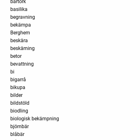
bärtork
basilika
begravning
bekämpa
Berghem
beskära
beskärning
betor
bevattning
bi
bigarrå
bikupa
bilder
bildstöld
biodling
biologisk bekämpning
björnbär
blåbär