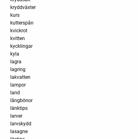
kryddväxter
kurs
kutterspån
kvickrot
kvitten
kycklingar
kyla
lagra
lagring
lakvatten
lampor
land
långbönor
länktips
larver
larvskydd
lasagne