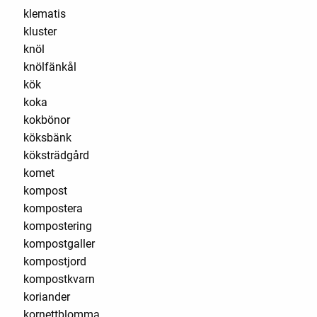
klematis
kluster
knöl
knölfänkål
kök
koka
kokbönor
köksbänk
köksträdgård
komet
kompost
kompostera
kompostering
kompostgaller
kompostjord
kompostkvarn
koriander
kornettblomma