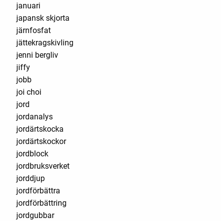
januari
japansk skjorta
järnfosfat
jättekragskivling
jenni bergliv
jiffy
jobb
joi choi
jord
jordanalys
jordärtskocka
jordärtskockor
jordblock
jordbruksverket
jorddjup
jordförbättra
jordförbättring
jordgubbar