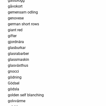
gästblogg
gåvokort
gemensam odling
genovese
german short rows
giant red
gifter
gjordnära
glasburkar
glasrabarber
glassmaskin
glasväxthus
gnocci
gödning
Gödsel
gödsla
golden self blanching
golvvärme