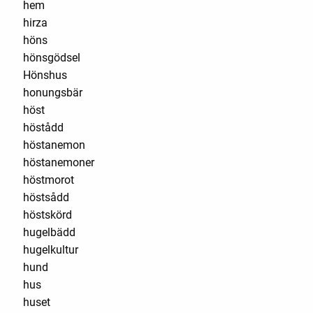
hem
hirza
höns
hönsgödsel
Hönshus
honungsbär
höst
höstådd
höstanemon
höstanemoner
höstmorot
höstsådd
höstskörd
hugelbädd
hugelkultur
hund
hus
huset