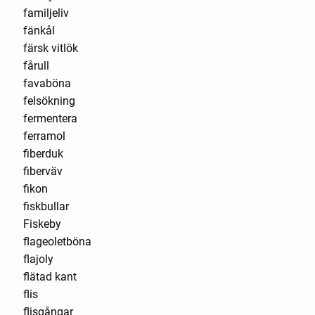
familjeliv
fänkål
färsk vitlök
fårull
favaböna
felsökning
fermentera
ferramol
fiberduk
fiberväv
fikon
fiskbullar
Fiskeby
flageoletböna
flajoly
flätad kant
flis
flisgångar