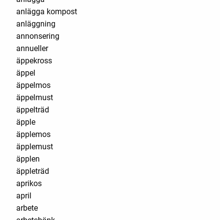
anlägga kompost
anläggning
annonsering
annueller
äppekross
äppel
äppelmos
äppelmust
äppelträd
äpple
äpplemos
äpplemust
äpplen
äppleträd
aprikos
april
arbete