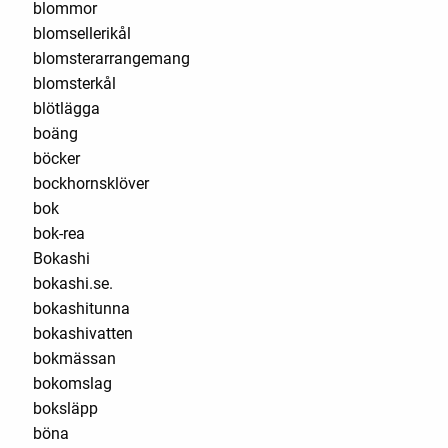
blommor
blomsellerikål
blomsterarrangemang
blomsterkål
blötlägga
boäng
böcker
bockhornsklöver
bok
bok-rea
Bokashi
bokashi.se.
bokashitunna
bokashivatten
bokmässan
bokomslag
boksläpp
böna