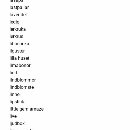
lästips
lastpallar
lavendel
ledig
lerkruka
lerkrus
libbsticka
liguster
lilla huset
limabönor
lind
lindblommor
lindblomste
linne
lipstick
little gem amaze
live
ljudbok