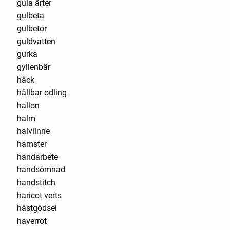
gula ärter
gulbeta
gulbetor
guldvatten
gurka
gyllenbär
häck
hållbar odling
hallon
halm
halvlinne
hamster
handarbete
handsömnad
handstitch
haricot verts
hästgödsel
haverrot