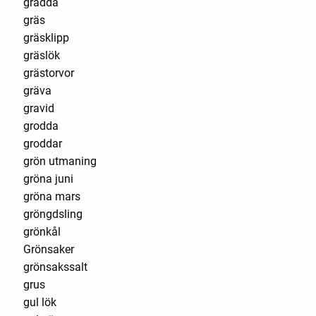
grädda
gräs
gräsklipp
gräslök
grästorvor
gräva
gravid
grodda
groddar
grön utmaning
gröna juni
gröna mars
gröngdsling
grönkål
Grönsaker
grönsakssalt
grus
gul lök