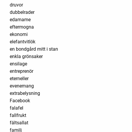
druvor
dubbelrader
edamame
eftermogna
ekonomi
elefantvitlök
en bondgård mitt i stan
enkla grönsaker
ensilage
entreprenör
eterneller
evenemang
extrabelysning
Facebook
falafel
fallfrukt
fältsallat
familj