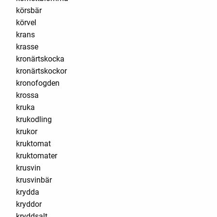
körsbär
körvel
krans
krasse
kronärtskocka
kronärtskockor
kronofogden
krossa
kruka
krukodling
krukor
kruktomat
kruktomater
krusvin
krusvinbär
krydda
kryddor
kryddsalt