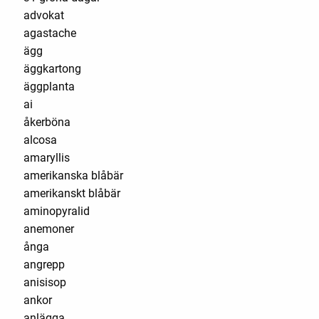
advokat
agastache
ägg
äggkartong
äggplanta
ai
åkerböna
alcosa
amaryllis
amerikanska blåbär
amerikanskt blåbär
aminopyralid
anemoner
ånga
angrepp
anisisop
ankor
anlägga