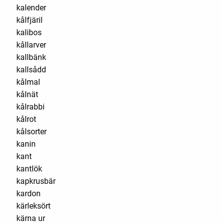
kalender
kålfjäril
kalibos
kållarver
kallbänk
kallsådd
kålmal
kålnät
kålrabbi
kålrot
kålsorter
kanin
kant
kantlök
kapkrusbär
kardon
kärleksört
kärna ur