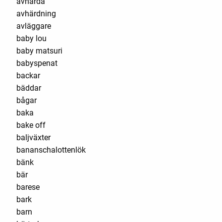
avhärda
avhärdning
avläggare
baby lou
baby matsuri
babyspenat
backar
bäddar
bågar
baka
bake off
baljväxter
bananschalottenlök
bänk
bär
barese
bark
barn