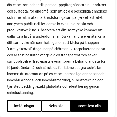
majs
din enhet och behandla personuppgifter, såsom din IP-adress
majskolvar
och surfdata, för ändamål som att ge dig personliga annonser
majskorn
och innehåll, mäta marknadsföringskampanjers effektivitet,
måla
analysera publikinsikter, samla in exakt platsdata och
malou efter tio
produktutveckling. Observera att ditt samtycke kommer att
mangold
gälla för alla våra underdomäner. Du kan ändra eller återkalla
märgärt
ditt samtycke när som helst genom att klicka på knappen
märgärter
"Samtyckesval" längst ner på skärmen. Vi respekterar dina val
markduk
och är fast beslutna att ge dig en transparent och säker
marmelad
surfupplevelse. Tredjepartsleverantörerna behandlar data för
mars
följande ändamål och särskilda funktioner: Lagra och/eller
marsvin
komma åt information på en enhet, personliga annonser och
mask
innehåll, annons- och innehållsmätning, publikforskning och
maskkompost
tjänsteutveckling, exakt platsdata och identifiering genom
maskrosor
enhetsskanning.
mässa
mat
Inställningar
Neka alla
Acceptera alla
matkällare