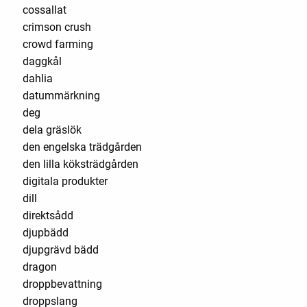
cossallat
crimson crush
crowd farming
daggkål
dahlia
datummärkning
deg
dela gräslök
den engelska trädgården
den lilla köksträdgården
digitala produkter
dill
direktsådd
djupbädd
djupgrävd bädd
dragon
droppbevattning
droppslang