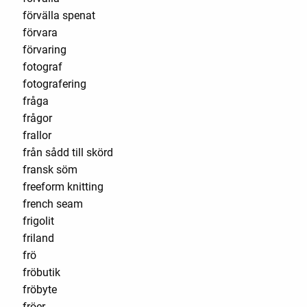
förvälla spenat
förvara
förvaring
fotograf
fotografering
fråga
frågor
frallor
från sådd till skörd
fransk söm
freeform knitting
french seam
frigolit
friland
frö
fröbutik
fröbyte
fröer