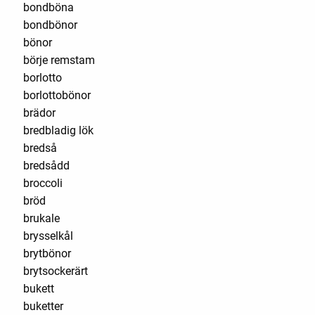
bondböna
bondbönor
bönor
börje remstam
borlotto
borlottobönor
brädor
bredbladig lök
bredså
bredsådd
broccoli
bröd
brukale
brysselkål
brytbönor
brytsockerärt
bukett
buketter