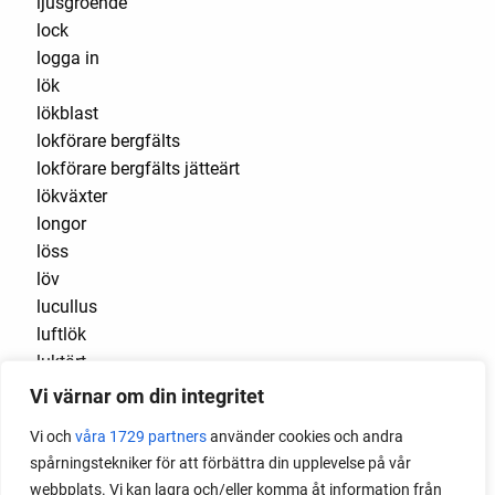
ljusgroende
lock
logga in
lök
lökblast
lokförare bergfälts
lokförare bergfälts jätteärt
lökväxter
longor
löss
löv
lucullus
luftlök
luktärt
luktärter
Vi värnar om din integritet
Luleå
Vi och
våra 1729 partners
använder cookies och andra
maché
spårningstekniker för att förbättra din upplevelse på vår
majrova
webbplats. Vi kan lagra och/eller komma åt information från