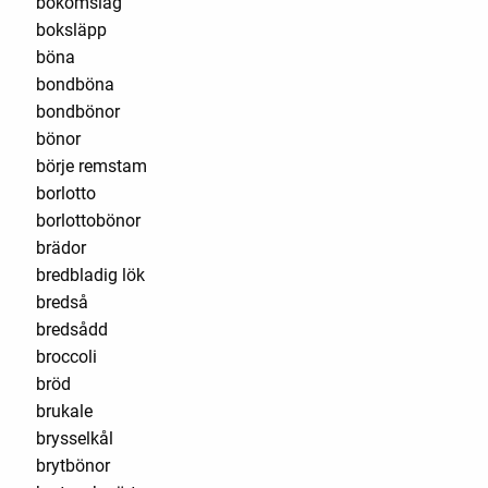
bokomslag
boksläpp
böna
bondböna
bondbönor
bönor
börje remstam
borlotto
borlottobönor
brädor
bredbladig lök
bredså
bredsådd
broccoli
bröd
brukale
brysselkål
brytbönor