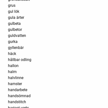
grus
gul lök
gula ärter
gulbeta
gulbetor
guldvatten
gurka
gyllenbär
häck
hållbar odling
hallon
halm
halvlinne
hamster
handarbete
handsömnad
handstitch
haricot verts