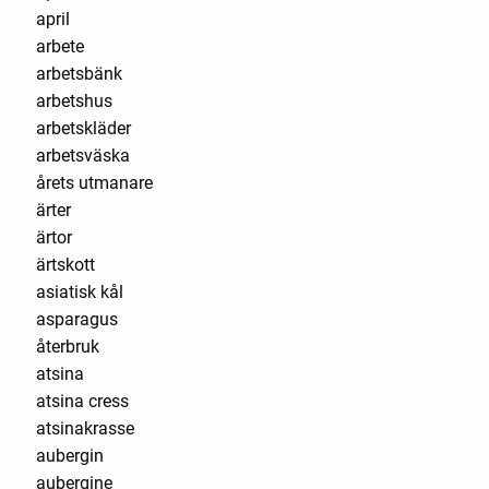
april
arbete
arbetsbänk
arbetshus
arbetskläder
arbetsväska
årets utmanare
ärter
ärtor
ärtskott
asiatisk kål
asparagus
återbruk
atsina
atsina cress
atsinakrasse
aubergin
aubergine