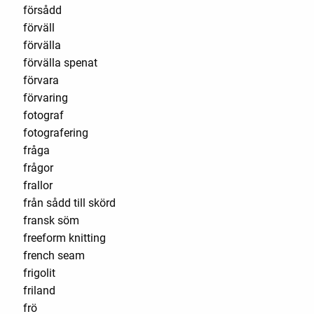
försådd
förväll
förvälla
förvälla spenat
förvara
förvaring
fotograf
fotografering
fråga
frågor
frallor
från sådd till skörd
fransk söm
freeform knitting
french seam
frigolit
friland
frö