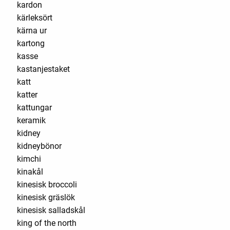
kardon
kärleksört
kärna ur
kartong
kasse
kastanjestaket
katt
katter
kattungar
keramik
kidney
kidneybönor
kimchi
kinakål
kinesisk broccoli
kinesisk gräslök
kinesisk salladskål
king of the north