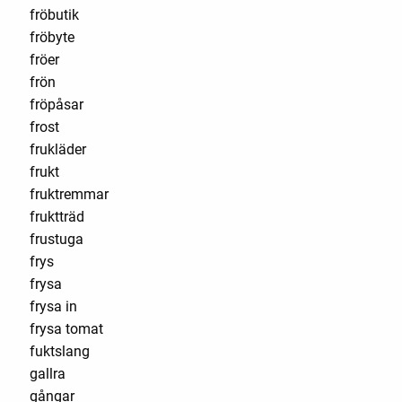
fröbutik
fröbyte
fröer
frön
fröpåsar
frost
frukläder
frukt
fruktremmar
fruktträd
frustuga
frys
frysa
frysa in
frysa tomat
fuktslang
gallra
gångar