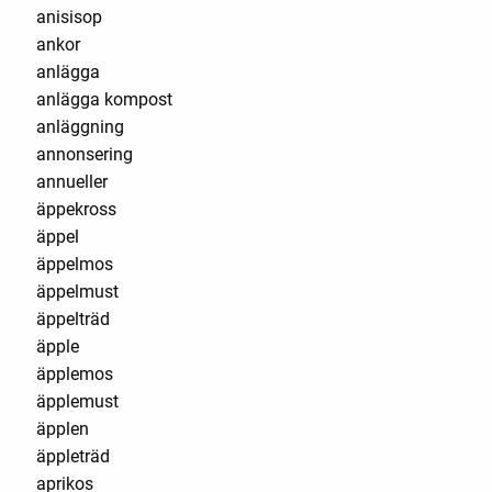
anisisop
ankor
anlägga
anlägga kompost
anläggning
annonsering
annueller
äppekross
äppel
äppelmos
äppelmust
äppelträd
äpple
äpplemos
äpplemust
äpplen
äppleträd
aprikos