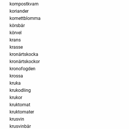
kompostkvarn
koriander
kornettblomma
körsbär
körvel
krans
krasse
kronärtskocka
kronärtskockor
kronofogden
krossa
kruka
krukodling
krukor
kruktomat
kruktomater
krusvin
krusvinbär