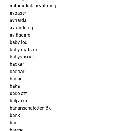
automatisk bevattning
avgaser
avhärda
avhärdning
avläggare
baby lou
baby matsuri
babyspenat
backar
bäddar
bågar
baka
bake off
baljväxter
bananschalottenlök
bänk
bär
barese