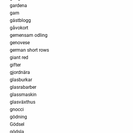
gardena
garn
gästblogg
gåvokort
gemensam odling
genovese
german short rows
giant red
gifter
gjordnära
glasburkar
glasrabarber
glassmaskin
glasväxthus
gnocci
gödning
Gödsel
gödsla