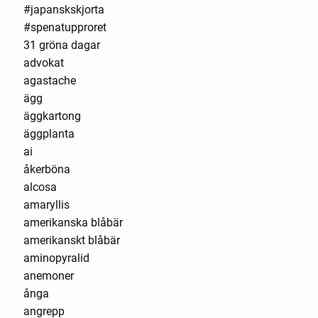
#japanskskjorta
#spenatupproret
31 gröna dagar
advokat
agastache
ägg
äggkartong
äggplanta
ai
åkerböna
alcosa
amaryllis
amerikanska blåbär
amerikanskt blåbär
aminopyralid
anemoner
ånga
angrepp