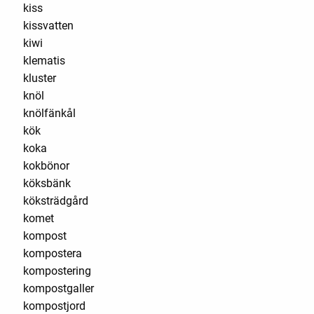
kiss
kissvatten
kiwi
klematis
kluster
knöl
knölfänkål
kök
koka
kokbönor
köksbänk
köksträdgård
komet
kompost
kompostera
kompostering
kompostgaller
kompostjord