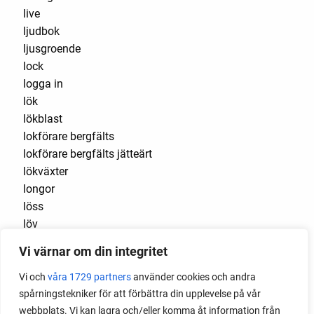
live
ljudbok
ljusgroende
lock
logga in
lök
lökblast
lokförare bergfälts
lokförare bergfälts jätteärt
lökväxter
longor
löss
löv
lucullus
Vi värnar om din integritet
luftlök
luktärt
Vi och
våra 1729 partners
använder cookies och andra
luktärter
spårningstekniker för att förbättra din upplevelse på vår
Luleå
webbplats. Vi kan lagra och/eller komma åt information från