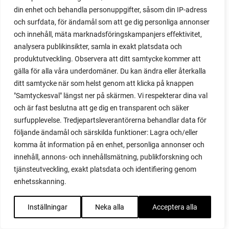
din enhet och behandla personuppgifter, såsom din IP-adress
maché
och surfdata, för ändamål som att ge dig personliga annonser
majrova
och innehåll, mäta marknadsföringskampanjers effektivitet,
majs
analysera publikinsikter, samla in exakt platsdata och
majskolvar
produktutveckling. Observera att ditt samtycke kommer att
majskorn
gälla för alla våra underdomäner. Du kan ändra eller återkalla
måla
ditt samtycke när som helst genom att klicka på knappen
malou efter tio
"Samtyckesval" längst ner på skärmen. Vi respekterar dina val
mangold
och är fast beslutna att ge dig en transparent och säker
märgärt
surfupplevelse. Tredjepartsleverantörerna behandlar data för
märgärter
följande ändamål och särskilda funktioner: Lagra och/eller
markduk
komma åt information på en enhet, personliga annonser och
marmelad
innehåll, annons- och innehållsmätning, publikforskning och
mars
tjänsteutveckling, exakt platsdata och identifiering genom
marsvin
enhetsskanning.
mask
maskkompost
Inställningar
Neka alla
Acceptera alla
maskrosor
mässa