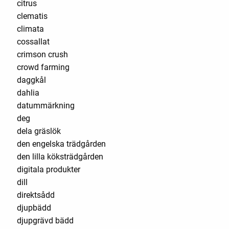
citrus
clematis
climata
cossallat
crimson crush
crowd farming
daggkål
dahlia
datummärkning
deg
dela gräslök
den engelska trädgården
den lilla köksträdgården
digitala produkter
dill
direktsådd
djupbädd
djupgrävd bädd