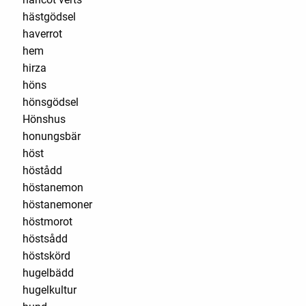
hästgödsel
haverrot
hem
hirza
höns
hönsgödsel
Hönshus
honungsbär
höst
höstådd
höstanemon
höstanemoner
höstmorot
höstsådd
höstskörd
hugelbädd
hugelkultur