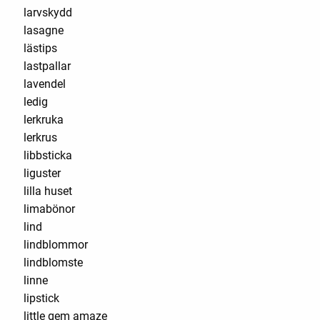
larvskydd
lasagne
lästips
lastpallar
lavendel
ledig
lerkruka
lerkrus
libbsticka
liguster
lilla huset
limabönor
lind
lindblommor
lindblomste
linne
lipstick
little gem amaze