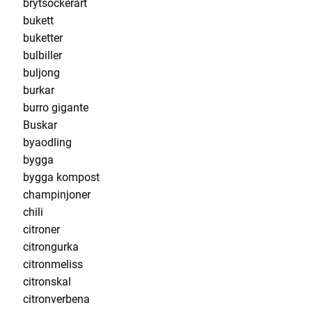
brytsockerärt
bukett
buketter
bulbiller
buljong
burkar
burro gigante
Buskar
byaodling
bygga
bygga kompost
champinjoner
chili
citroner
citrongurka
citronmeliss
citronskal
citronverbena