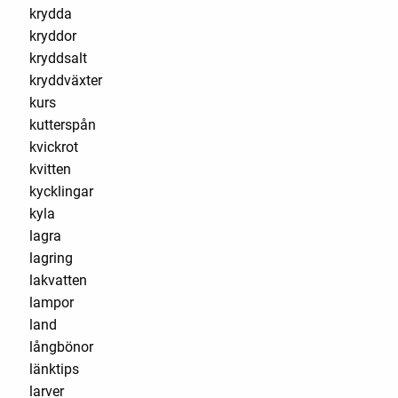
krydda
kryddor
kryddsalt
kryddväxter
kurs
kutterspån
kvickrot
kvitten
kycklingar
kyla
lagra
lagring
lakvatten
lampor
land
långbönor
länktips
larver