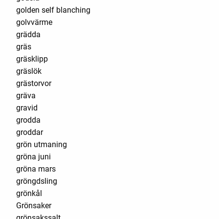
golden self blanching
golvvärme
grädda
gräs
gräsklipp
gräslök
grästorvor
gräva
gravid
grodda
groddar
grön utmaning
gröna juni
gröna mars
gröngdsling
grönkål
Grönsaker
grönsakssalt