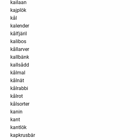
kailaan
kajplök
kål
kalender
kålfjäril
kalibos
kållarver
kallbänk
kallsådd
kålmal
kålnät
kålrabbi
kålrot
kålsorter
kanin
kant
kantlök
kapkrusbär