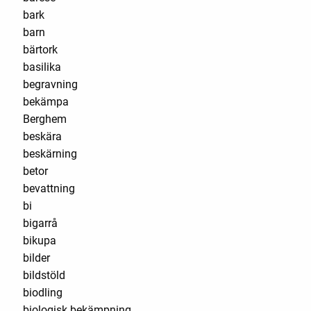
bark
barn
bärtork
basilika
begravning
bekämpa
Berghem
beskära
beskärning
betor
bevattning
bi
bigarrå
bikupa
bilder
bildstöld
biodling
biologisk bekämpning