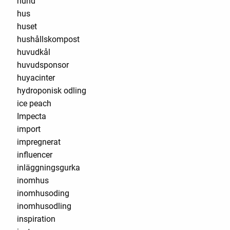
hund
hus
huset
hushållskompost
huvudkål
huvudsponsor
huyacinter
hydroponisk odling
ice peach
Impecta
import
impregnerat
influencer
inläggningsgurka
inomhus
inomhusoding
inomhusodling
inspiration