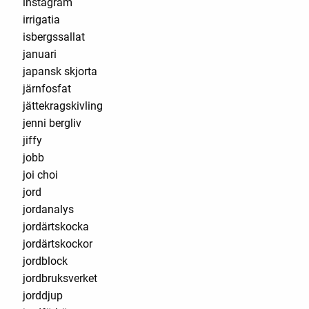
instagram
irrigatia
isbergssallat
januari
japansk skjorta
järnfosfat
jättekragskivling
jenni bergliv
jiffy
jobb
joi choi
jord
jordanalys
jordärtskocka
jordärtskockor
jordblock
jordbruksverket
jorddjup