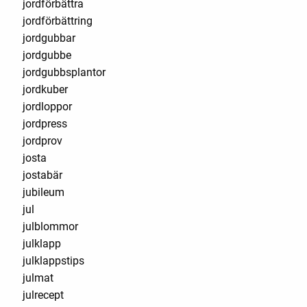
jordförbättra
jordförbättring
jordgubbar
jordgubbe
jordgubbsplantor
jordkuber
jordloppor
jordpress
jordprov
josta
jostabär
jubileum
jul
julblommor
julklapp
julklappstips
julmat
julrecept