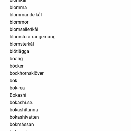
blomkål
blomma
blommande kål
blommor
blomsellerikål
blomsterarrangemang
blomsterkål
blötlägga
boäng
böcker
bockhornsklöver
bok
bok-rea
Bokashi
bokashi.se.
bokashitunna
bokashivatten
bokmässan