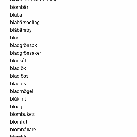
björnbär
blåbär
blåbärsodling
blåbärstry
blad
bladgrönsak
bladgrönsaker
bladkål
bladlök
bladlöss
bladlus
bladmögel
blåklint
blogg
blombukett
blomfat
blomhållare