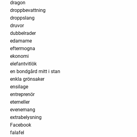
dragon
droppbevattning
droppslang
druvor
dubbelrader
edamame
eftermogna
ekonomi
elefantvitlök
en bondgård mitt i stan
enkla grönsaker
ensilage
entreprenör
eterneller
evenemang
extrabelysning
Facebook
falafel