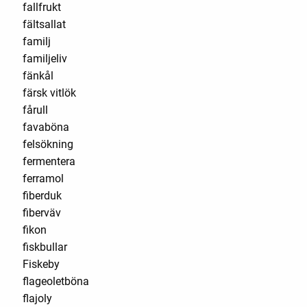
fallfrukt
fältsallat
familj
familjeliv
fänkål
färsk vitlök
fårull
favaböna
felsökning
fermentera
ferramol
fiberduk
fiberväv
fikon
fiskbullar
Fiskeby
flageoletböna
flajoly