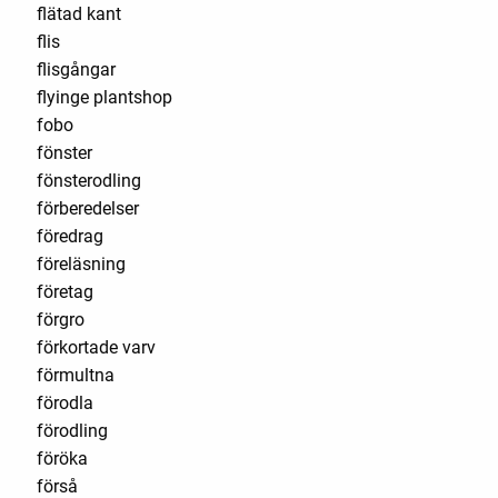
flätad kant
flis
flisgångar
flyinge plantshop
fobo
fönster
fönsterodling
förberedelser
föredrag
föreläsning
företag
förgro
förkortade varv
förmultna
förodla
förodling
föröka
förså