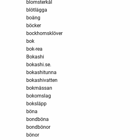
blomsterkål
blötlägga
boäng
böcker
bockhornsklöver
bok
bok-rea
Bokashi
bokashi.se.
bokashitunna
bokashivatten
bokmässan
bokomslag
boksläpp
böna
bondböna
bondbönor
bönor