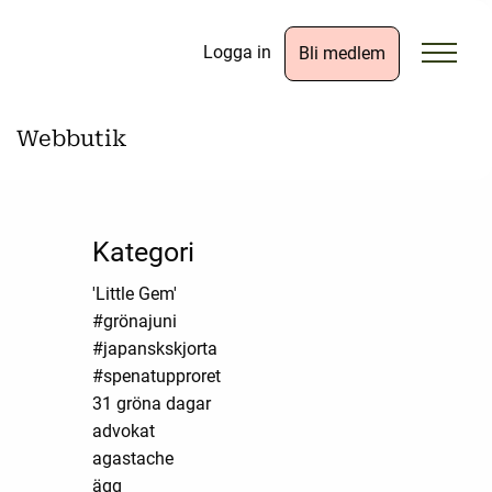
Logga in
Bli medlem
Webbutik
Kategori
'Little Gem'
#grönajuni
#japanskskjorta
#spenatupproret
31 gröna dagar
advokat
agastache
ägg