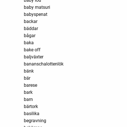
baby lou
baby matsuri
babyspenat
backar
bäddar
bågar
baka
bake off
baljväxter
bananschalottenlök
bänk
bär
barese
bark
barn
bärtork
basilika
begravning