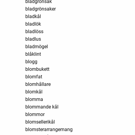
bladgrönsak
bladgrönsaker
bladkål
bladlök
bladlöss
bladlus
bladmögel
blåklint
blogg
blombukett
blomfat
blomhållare
blomkål
blomma
blommande kål
blommor
blomsellerikål
blomsterarrangemang