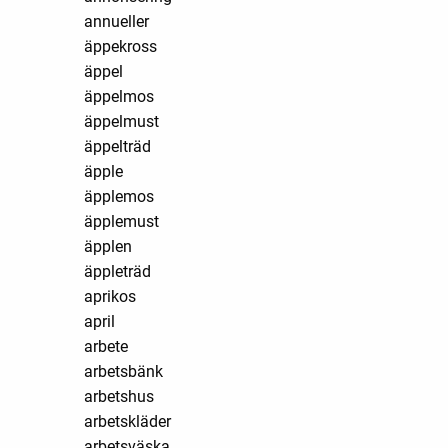
annueller
äppekross
äppel
äppelmos
äppelmust
äppelträd
äpple
äpplemos
äpplemust
äpplen
äppleträd
aprikos
april
arbete
arbetsbänk
arbetshus
arbetskläder
arbetsväska