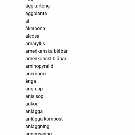
äggkartong
äggplanta
ai
åkerböna
alcosa
amaryllis
amerikanska blåbär
amerikanskt blåbär
aminopyralid
anemoner
ånga
angrepp
anisisop
ankor
anlägga
anlägga kompost
anläggning
annonsering