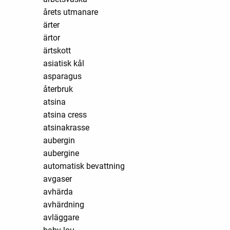
årets utmanare
ärter
ärtor
ärtskott
asiatisk kål
asparagus
återbruk
atsina
atsina cress
atsinakrasse
aubergin
aubergine
automatisk bevattning
avgaser
avhärda
avhärdning
avläggare