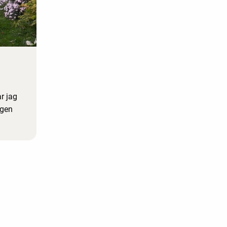
r jag
ngen