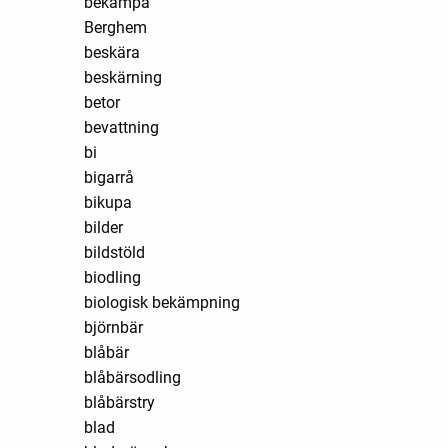
bekämpa
Berghem
beskära
beskärning
betor
bevattning
bi
bigarrå
bikupa
bilder
bildstöld
biodling
biologisk bekämpning
björnbär
blåbär
blåbärsodling
blåbärstry
blad