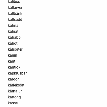
kalibos
kållarver
kallbänk
kallsådd
kålmal
kålnät
kålrabbi
kålrot
kålsorter
kanin
kant
kantlök
kapkrusbär
kardon
kärleksört
kärna ur
kartong
kasse