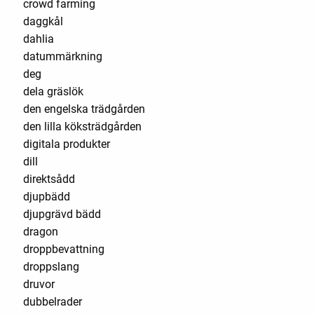
crowd farming
daggkål
dahlia
datummärkning
deg
dela gräslök
den engelska trädgården
den lilla köksträdgården
digitala produkter
dill
direktsådd
djupbädd
djupgrävd bädd
dragon
droppbevattning
droppslang
druvor
dubbelrader