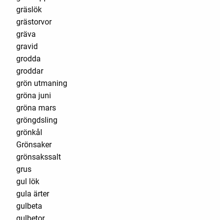
gräslök
grästorvor
gräva
gravid
grodda
groddar
grön utmaning
gröna juni
gröna mars
gröngdsling
grönkål
Grönsaker
grönsakssalt
grus
gul lök
gula ärter
gulbeta
gulbetor