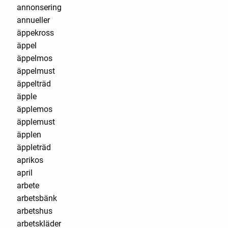
annonsering
annueller
äppekross
äppel
äppelmos
äppelmust
äppelträd
äpple
äpplemos
äpplemust
äpplen
äppleträd
aprikos
april
arbete
arbetsbänk
arbetshus
arbetskläder