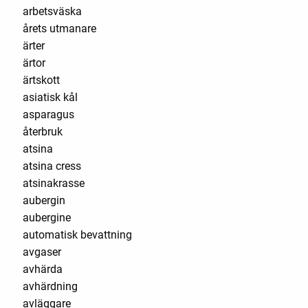
arbetsväska
årets utmanare
ärter
ärtor
ärtskott
asiatisk kål
asparagus
återbruk
atsina
atsina cress
atsinakrasse
aubergin
aubergine
automatisk bevattning
avgaser
avhärda
avhärdning
avläggare