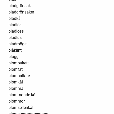
bladgrönsak
bladgrönsaker
bladkål
bladlök
bladlöss
bladlus
bladmögel
blåklint
blogg
blombukett
blomfat
blomhållare
blomkål
blomma
blommande kål
blommor
blomsellerikål
blomsterarrangemang