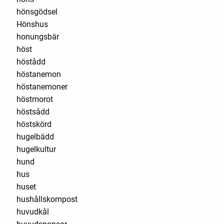
hönsgödsel
Hönshus
honungsbär
höst
höstådd
höstanemon
höstanemoner
höstmorot
höstsådd
höstskörd
hugelbädd
hugelkultur
hund
hus
huset
hushållskompost
huvudkål