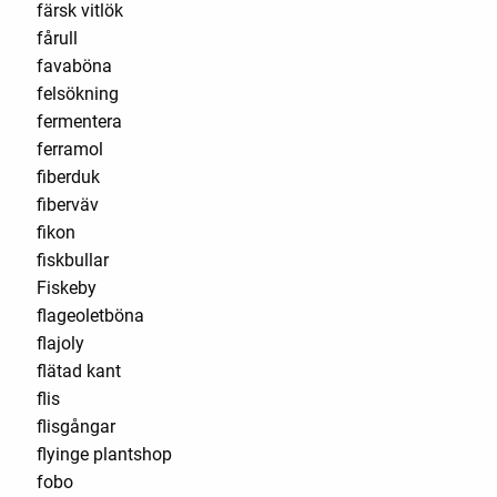
färsk vitlök
fårull
favaböna
felsökning
fermentera
ferramol
fiberduk
fiberväv
fikon
fiskbullar
Fiskeby
flageoletböna
flajoly
flätad kant
flis
flisgångar
flyinge plantshop
fobo