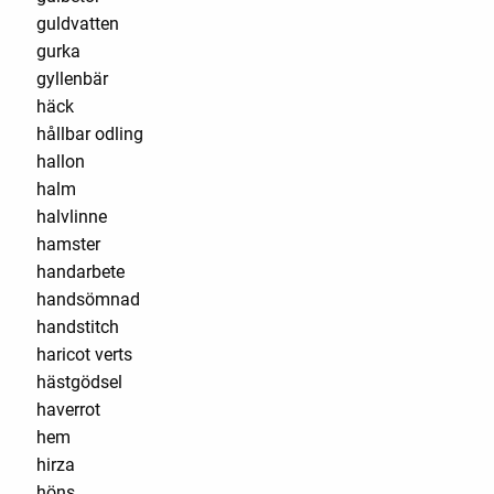
guldvatten
gurka
gyllenbär
häck
hållbar odling
hallon
halm
halvlinne
hamster
handarbete
handsömnad
handstitch
haricot verts
hästgödsel
haverrot
hem
hirza
höns