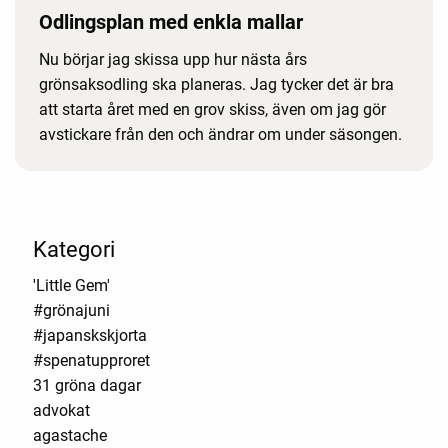
Odlingsplan med enkla mallar
Nu börjar jag skissa upp hur nästa års
grönsaksodling ska planeras. Jag tycker det är bra
att starta året med en grov skiss, även om jag gör
avstickare från den och ändrar om under säsongen.
Kategori
'Little Gem'
#grönajuni
#japanskskjorta
#spenatupproret
31 gröna dagar
advokat
agastache