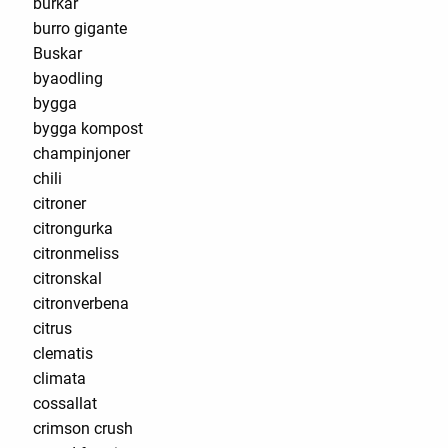
burkar
burro gigante
Buskar
byaodling
bygga
bygga kompost
champinjoner
chili
citroner
citrongurka
citronmeliss
citronskal
citronverbena
citrus
clematis
climata
cossallat
crimson crush