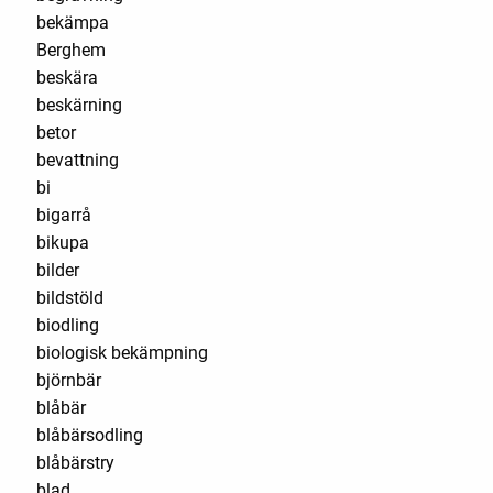
bekämpa
Berghem
beskära
beskärning
betor
bevattning
bi
bigarrå
bikupa
bilder
bildstöld
biodling
biologisk bekämpning
björnbär
blåbär
blåbärsodling
blåbärstry
blad