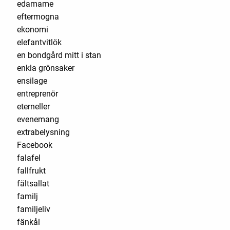
edamame
eftermogna
ekonomi
elefantvitlök
en bondgård mitt i stan
enkla grönsaker
ensilage
entreprenör
eterneller
evenemang
extrabelysning
Facebook
falafel
fallfrukt
fältsallat
familj
familjeliv
fänkål