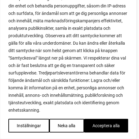
krans
din enhet och behandla personuppgifter, såsom din IP-adress
krasse
och surfdata, för ändamål som att ge dig personliga annonser
kronärtskocka
och innehåll, mäta marknadsföringskampanjers effektivitet,
kronärtskockor
analysera publikinsikter, samla in exakt platsdata och
kronofogden
produktutveckling. Observera att ditt samtycke kommer att
krossa
gälla för alla våra underdomäner. Du kan ändra eller återkalla
kruka
ditt samtycke när som helst genom att klicka på knappen
krukodling
"Samtyckesval" längst ner på skärmen. Vi respekterar dina val
och är fast beslutna att ge dig en transparent och säker
krukor
surfupplevelse. Tredjepartsleverantörerna behandlar data för
kruktomat
följande ändamål och särskilda funktioner: Lagra och/eller
kruktomater
komma åt information på en enhet, personliga annonser och
krusvin
innehåll, annons- och innehållsmätning, publikforskning och
krusvinbär
tjänsteutveckling, exakt platsdata och identifiering genom
krydda
enhetsskanning.
kryddor
kryddsalt
Inställningar
Neka alla
Acceptera alla
kryddväxter
kurs