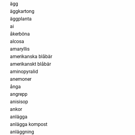
ägg
äggkartong
äggplanta
ai
åkerböna
alcosa
amaryllis
amerikanska blåbär
amerikanskt blåbär
aminopyralid
anemoner
ånga
angrepp
anisisop
ankor
anlägga
anlägga kompost
anläggning