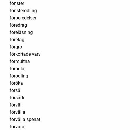
fönster
fönsterodling
förberedelser
föredrag
föreläsning
företag
förgro
förkortade varv
förmultna
förodla
förodling
föröka
förså
försådd
förväll
förvälla
förvälla spenat
förvara