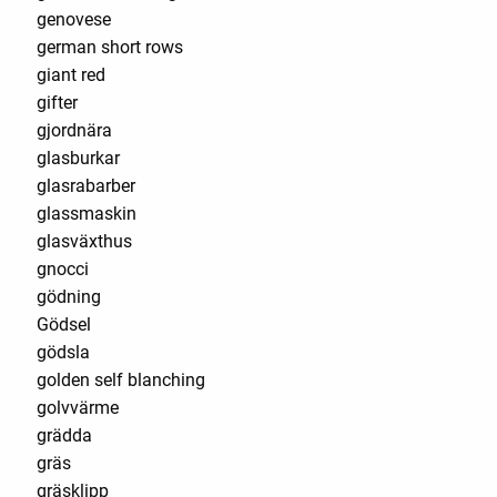
genovese
german short rows
giant red
gifter
gjordnära
glasburkar
glasrabarber
glassmaskin
glasväxthus
gnocci
gödning
Gödsel
gödsla
golden self blanching
golvvärme
grädda
gräs
gräsklipp