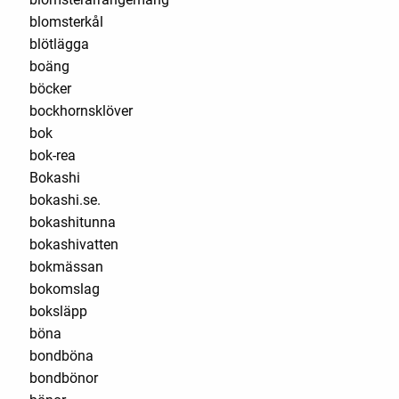
blomsterkål
blötlägga
boäng
böcker
bockhornsklöver
bok
bok-rea
Bokashi
bokashi.se.
bokashitunna
bokashivatten
bokmässan
bokomslag
boksläpp
böna
bondböna
bondbönor