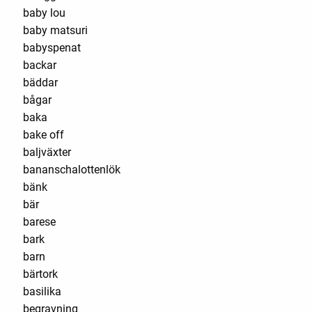
baby lou
baby matsuri
babyspenat
backar
bäddar
bågar
baka
bake off
baljväxter
bananschalottenlök
bänk
bär
barese
bark
barn
bärtork
basilika
begravning