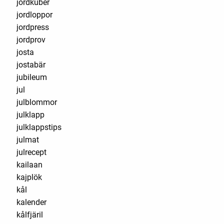
jordkuber
jordloppor
jordpress
jordprov
josta
jostabär
jubileum
jul
julblommor
julklapp
julklappstips
julmat
julrecept
kailaan
kajplök
kål
kalender
kålfjäril