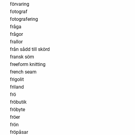
förvaring
fotograf
fotografering
fråga
frågor
frallor
från sådd till skörd
fransk söm
freeform knitting
french seam
frigolit
friland
frö
fröbutik
fröbyte
fröer
frön
fröpåsar