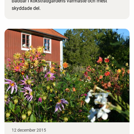
bäddar i köksträdgårdens varmaste och mest
skyddade del.
12 december 2015