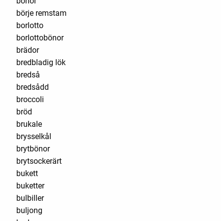
bönor
börje remstam
borlotto
borlottobönor
brädor
bredbladig lök
bredså
bredsådd
broccoli
bröd
brukale
brysselkål
brytbönor
brytsockerärt
bukett
buketter
bulbiller
buljong