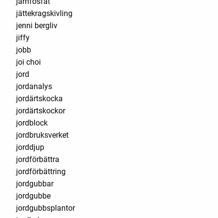
järnfosfat
jättekragskivling
jenni bergliv
jiffy
jobb
joi choi
jord
jordanalys
jordärtskocka
jordärtskockor
jordblock
jordbruksverket
jorddjup
jordförbättra
jordförbättring
jordgubbar
jordgubbe
jordgubbsplantor