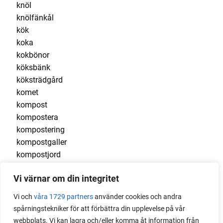
knöl
knölfänkål
kök
koka
kokbönor
köksbänk
köksträdgård
komet
kompost
kompostera
kompostering
kompostgaller
kompostjord
kompostkvarn
Vi värnar om din integritet
koriander
kornettblomma
Vi och
våra 1729 partners
använder cookies och andra
körsbär
spårningstekniker för att förbättra din upplevelse på vår
körvel
webbplats. Vi kan lagra och/eller komma åt information från