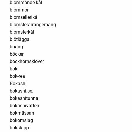
blommande kål
blommor
blomsellerikål
blomsterarrangemang
blomsterkål
blötlägga
boäng
böcker
bockhornsklöver
bok
bok-rea
Bokashi
bokashi.se.
bokashitunna
bokashivatten
bokmässan
bokomslag
boksläpp