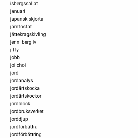
isbergssallat
januari
japansk skjorta
järnfosfat
jättekragskivling
jenni bergliv
jiffy
jobb
joi choi
jord
jordanalys
jordärtskocka
jordärtskockor
jordblock
jordbruksverket
jorddjup
jordförbättra
jordförbättring