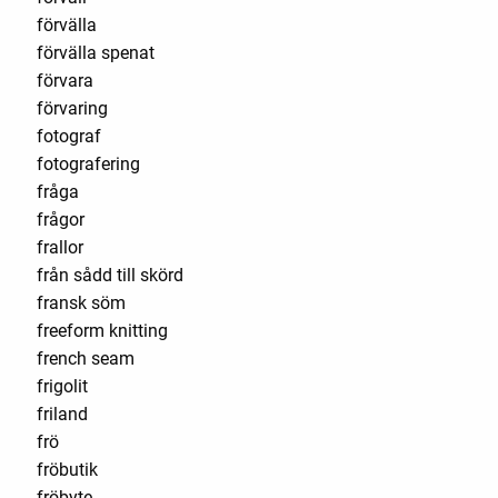
förvälla
förvälla spenat
förvara
förvaring
fotograf
fotografering
fråga
frågor
frallor
från sådd till skörd
fransk söm
freeform knitting
french seam
frigolit
friland
frö
fröbutik
fröbyte