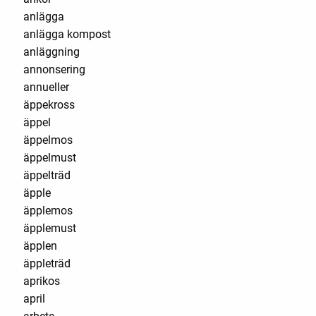
anlägga
anlägga kompost
anläggning
annonsering
annueller
äppekross
äppel
äppelmos
äppelmust
äppelträd
äpple
äpplemos
äpplemust
äpplen
äppleträd
aprikos
april