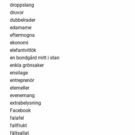
droppslang
druvor
dubbelrader
edamame
eftermogna
ekonomi
elefantvitlök
en bondgård mitt i stan
enkla grönsaker
ensilage
entreprenör
eterneller
evenemang
extrabelysning
Facebook
falafel
fallfrukt
fältsallat