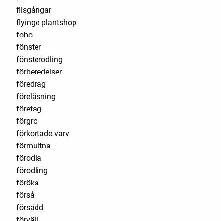
flisgångar
flyinge plantshop
fobo
fönster
fönsterodling
förberedelser
föredrag
föreläsning
företag
förgro
förkortade varv
förmultna
förodla
förodling
föröka
förså
försådd
förväll