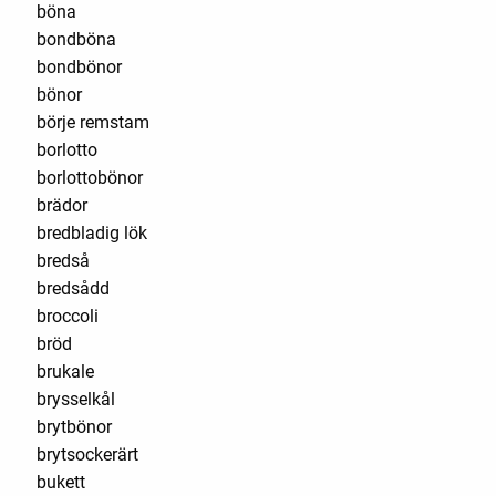
böna
bondböna
bondbönor
bönor
börje remstam
borlotto
borlottobönor
brädor
bredbladig lök
bredså
bredsådd
broccoli
bröd
brukale
brysselkål
brytbönor
brytsockerärt
bukett