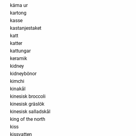
kärna ur
kartong
kasse
kastanjestaket
katt
katter
kattungar
keramik
kidney
kidneybönor
kimchi
kinakål
kinesisk broccoli
kinesisk gräslök
kinesisk salladskål
king of the north
kiss
kissvatten