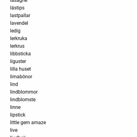
lasagne
lästips
lastpallar
lavendel
ledig
lerkruka
lerkrus
libbsticka
liguster
lilla huset
limabönor
lind
lindblommor
lindblomste
linne
lipstick
little gem amaze
live