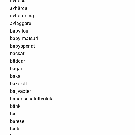
avgaser
avhärda
avhärdning
avläggare
baby lou
baby matsuri
babyspenat
backar
bäddar
bågar
baka
bake off
baljväxter
bananschalottenlök
bänk
bär
barese
bark