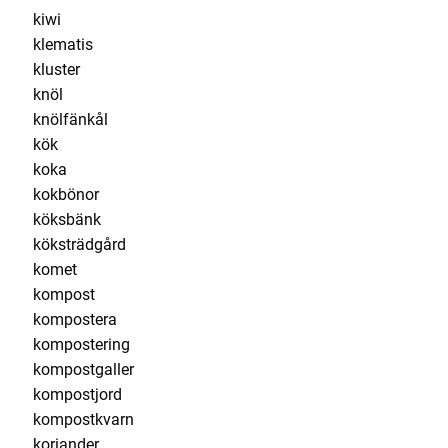
kiwi
klematis
kluster
knöl
knölfänkål
kök
koka
kokbönor
köksbänk
köksträdgård
komet
kompost
kompostera
kompostering
kompostgaller
kompostjord
kompostkvarn
koriander