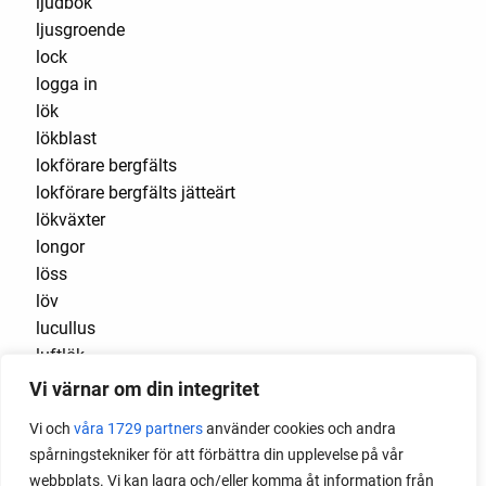
ljudbok
ljusgroende
lock
logga in
lök
lökblast
lokförare bergfälts
lokförare bergfälts jätteärt
lökväxter
longor
löss
löv
lucullus
luftlök
luktärt
Vi värnar om din integritet
luktärter
Vi och
våra 1729 partners
använder cookies och andra
Luleå
spårningstekniker för att förbättra din upplevelse på vår
maché
webbplats. Vi kan lagra och/eller komma åt information från