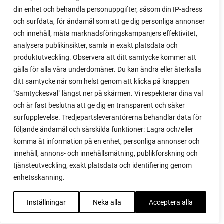
majrova
din enhet och behandla personuppgifter, såsom din IP-adress
majs
och surfdata, för ändamål som att ge dig personliga annonser
majskolvar
och innehåll, mäta marknadsföringskampanjers effektivitet,
majskorn
analysera publikinsikter, samla in exakt platsdata och
måla
produktutveckling. Observera att ditt samtycke kommer att
malou efter tio
gälla för alla våra underdomäner. Du kan ändra eller återkalla
mangold
ditt samtycke när som helst genom att klicka på knappen
märgärt
"Samtyckesval" längst ner på skärmen. Vi respekterar dina val
märgärter
och är fast beslutna att ge dig en transparent och säker
markduk
surfupplevelse. Tredjepartsleverantörerna behandlar data för
marmelad
följande ändamål och särskilda funktioner: Lagra och/eller
mars
komma åt information på en enhet, personliga annonser och
marsvin
innehåll, annons- och innehållsmätning, publikforskning och
mask
tjänsteutveckling, exakt platsdata och identifiering genom
maskkompost
enhetsskanning.
maskrosor
mässa
Inställningar
Neka alla
Acceptera alla
mat