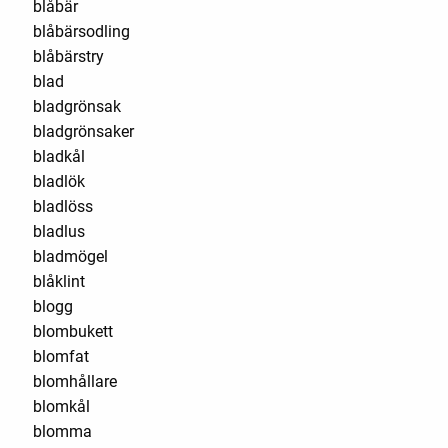
blåbär
blåbärsodling
blåbärstry
blad
bladgrönsak
bladgrönsaker
bladkål
bladlök
bladlöss
bladlus
bladmögel
blåklint
blogg
blombukett
blomfat
blomhållare
blomkål
blomma