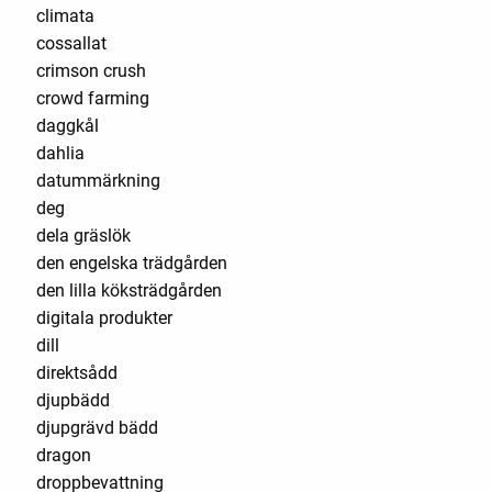
climata
cossallat
crimson crush
crowd farming
daggkål
dahlia
datummärkning
deg
dela gräslök
den engelska trädgården
den lilla köksträdgården
digitala produkter
dill
direktsådd
djupbädd
djupgrävd bädd
dragon
droppbevattning