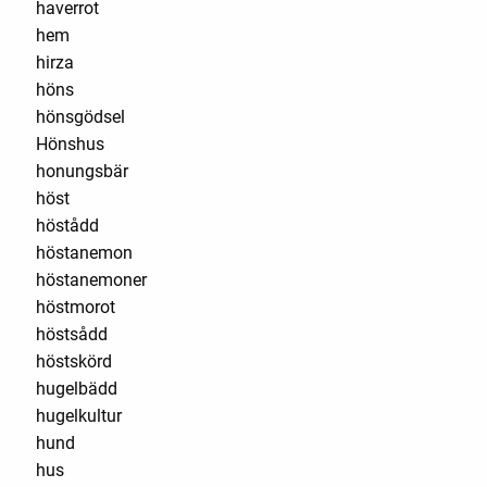
haverrot
hem
hirza
höns
hönsgödsel
Hönshus
honungsbär
höst
höstådd
höstanemon
höstanemoner
höstmorot
höstsådd
höstskörd
hugelbädd
hugelkultur
hund
hus