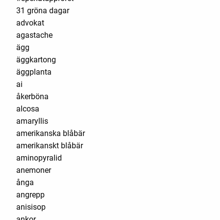
31 gröna dagar
advokat
agastache
ägg
äggkartong
äggplanta
ai
åkerböna
alcosa
amaryllis
amerikanska blåbär
amerikanskt blåbär
aminopyralid
anemoner
ånga
angrepp
anisisop
ankor