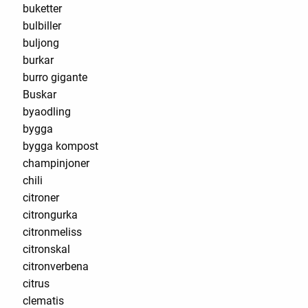
buketter
bulbiller
buljong
burkar
burro gigante
Buskar
byaodling
bygga
bygga kompost
champinjoner
chili
citroner
citrongurka
citronmeliss
citronskal
citronverbena
citrus
clematis