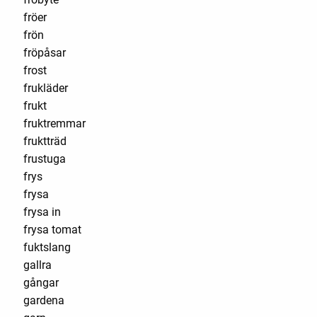
fröer
frön
fröpåsar
frost
frukläder
frukt
fruktremmar
fruktträd
frustuga
frys
frysa
frysa in
frysa tomat
fuktslang
gallra
gångar
gardena