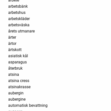
arbete
arbetsbänk
arbetshus
arbetskläder
arbetsväska
årets utmanare
ärter
ärtor
ärtskott
asiatisk kål
asparagus
återbruk
atsina
atsina cress
atsinakrasse
aubergin
aubergine
automatisk bevattning