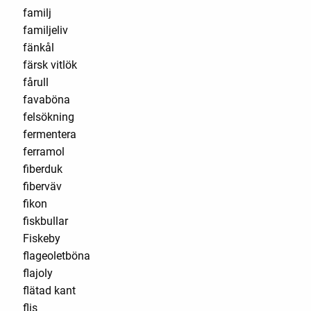
familj
familjeliv
fänkål
färsk vitlök
fårull
favaböna
felsökning
fermentera
ferramol
fiberduk
fiberväv
fikon
fiskbullar
Fiskeby
flageoletböna
flajoly
flätad kant
flis