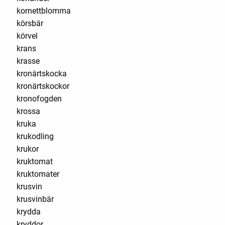
kornettblomma
körsbär
körvel
krans
krasse
kronärtskocka
kronärtskockor
kronofogden
krossa
kruka
krukodling
krukor
kruktomat
kruktomater
krusvin
krusvinbär
krydda
kryddor