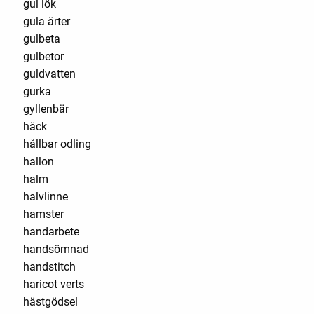
gul lök
gula ärter
gulbeta
gulbetor
guldvatten
gurka
gyllenbär
häck
hållbar odling
hallon
halm
halvlinne
hamster
handarbete
handsömnad
handstitch
haricot verts
hästgödsel