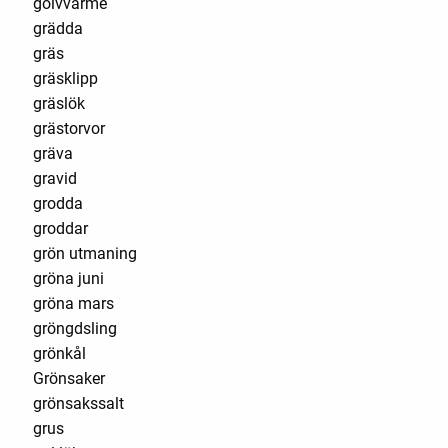
golvvärme
grädda
gräs
gräsklipp
gräslök
grästorvor
gräva
gravid
grodda
groddar
grön utmaning
gröna juni
gröna mars
gröngdsling
grönkål
Grönsaker
grönsakssalt
grus