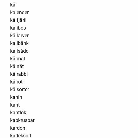
kål
kalender
kålfjäril
kalibos
kållarver
kallbänk
kallsådd
kålmal
kålnät
kålrabbi
kålrot
kålsorter
kanin
kant
kantlök
kapkrusbär
kardon
kärleksört