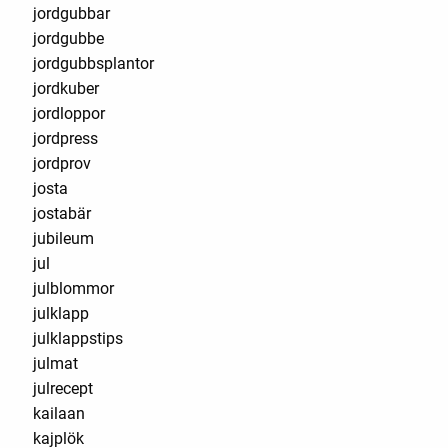
jordgubbar
jordgubbe
jordgubbsplantor
jordkuber
jordloppor
jordpress
jordprov
josta
jostabär
jubileum
jul
julblommor
julklapp
julklappstips
julmat
julrecept
kailaan
kajplök