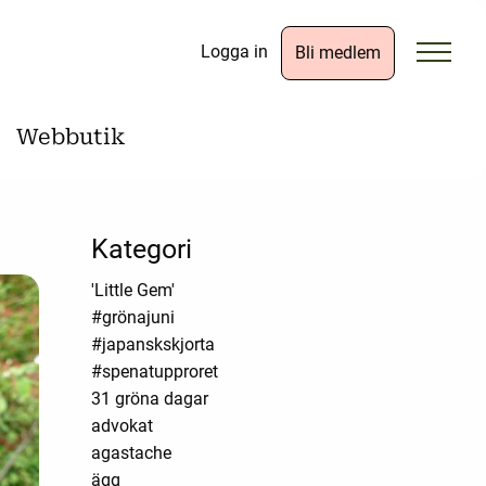
Logga in
Bli medlem
Webbutik
Kategori
'Little Gem'
#grönajuni
#japanskskjorta
#spenatupproret
31 gröna dagar
advokat
agastache
ägg