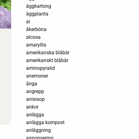
äggkartong
äggplanta
ai
åkerböna
alcosa
amaryllis
amerikanska blåbär
amerikanskt blåbär
aminopyralid
anemoner
ånga
angrepp
anisisop
ankor
anlägga
anlägga kompost
anläggning
annonsering