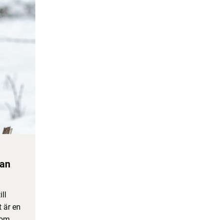
jan
ll
 är en
som