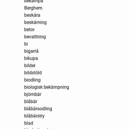
bekämpa
Berghem
beskära
beskärning
betor
bevattning
bi
bigarrå
bikupa
bilder
bildstöld
biodling
biologisk bekämpning
björnbär
blåbär
blåbärsodling
blåbärstry
blad