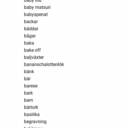
baby lou
baby matsuri
babyspenat
backar
bäddar
bågar
baka
bake off
baljväxter
bananschalottenlök
bänk
bär
barese
bark
barn
bärtork
basilika
begravning