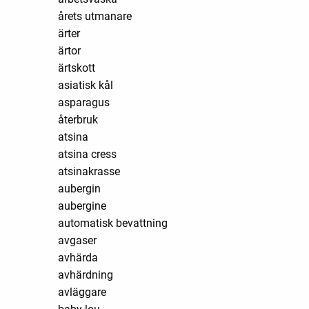
årets utmanare
ärter
ärtor
ärtskott
asiatisk kål
asparagus
återbruk
atsina
atsina cress
atsinakrasse
aubergin
aubergine
automatisk bevattning
avgaser
avhärda
avhärdning
avläggare