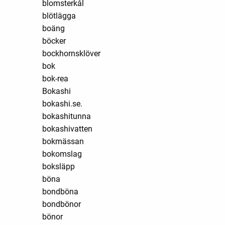
blomsterkål
blötlägga
boäng
böcker
bockhornsklöver
bok
bok-rea
Bokashi
bokashi.se.
bokashitunna
bokashivatten
bokmässan
bokomslag
boksläpp
böna
bondböna
bondbönor
bönor