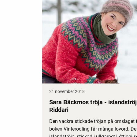
21 november 2018
Sara Bäckmos tröja - islandströ
Riddari
Den vackra stickade tröjan på omslaget ti
boken Vinterodling får många lovord. Det
islandströja, stickad i ullgarnet Léttlopi 