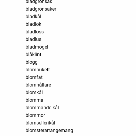
bladgrönsak
bladgrönsaker
bladkål
bladlök
bladlöss
bladlus
bladmögel
blåklint
blogg
blombukett
blomfat
blomhållare
blomkål
blomma
blommande kål
blommor
blomsellerikål
blomsterarrangemang