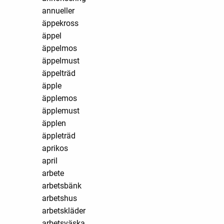
annueller
äppekross
äppel
äppelmos
äppelmust
äppelträd
äpple
äpplemos
äpplemust
äpplen
äppleträd
aprikos
april
arbete
arbetsbänk
arbetshus
arbetskläder
arbetsväska