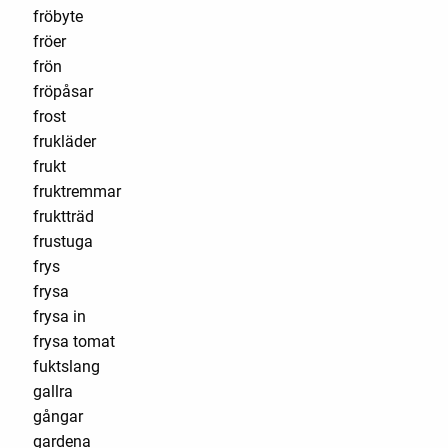
fröbyte
fröer
frön
fröpåsar
frost
frukläder
frukt
fruktremmar
fruktträd
frustuga
frys
frysa
frysa in
frysa tomat
fuktslang
gallra
gångar
gardena