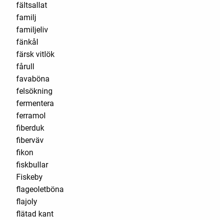
fältsallat
familj
familjeliv
fänkål
färsk vitlök
fårull
favaböna
felsökning
fermentera
ferramol
fiberduk
fiberväv
fikon
fiskbullar
Fiskeby
flageoletböna
flajoly
flätad kant