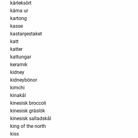
kärleksört
kärna ur
kartong
kasse
kastanjestaket
katt
katter
kattungar
keramik
kidney
kidneybönor
kimchi
kinakål
kinesisk broccoli
kinesisk gräslök
kinesisk salladskål
king of the north
kiss