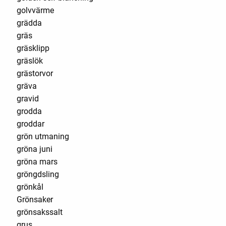
golvvärme
grädda
gräs
gräsklipp
gräslök
grästorvor
gräva
gravid
grodda
groddar
grön utmaning
gröna juni
gröna mars
gröngdsling
grönkål
Grönsaker
grönsakssalt
grus