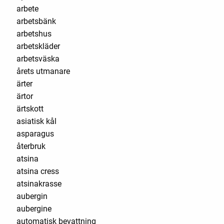
arbete
arbetsbänk
arbetshus
arbetskläder
arbetsväska
årets utmanare
ärter
ärtor
ärtskott
asiatisk kål
asparagus
återbruk
atsina
atsina cress
atsinakrasse
aubergin
aubergine
automatisk bevattning