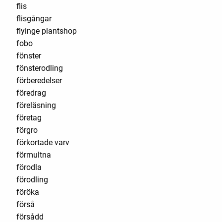
flis
flisgångar
flyinge plantshop
fobo
fönster
fönsterodling
förberedelser
föredrag
föreläsning
företag
förgro
förkortade varv
förmultna
förodla
förodling
föröka
förså
försådd