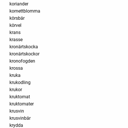
koriander
kornettblomma
körsbär
körvel
krans
krasse
kronärtskocka
kronärtskockor
kronofogden
krossa
kruka
krukodling
krukor
kruktomat
kruktomater
krusvin
krusvinbär
krydda