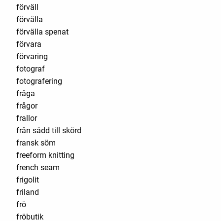
förväll
förvälla
förvälla spenat
förvara
förvaring
fotograf
fotografering
fråga
frågor
frallor
från sådd till skörd
fransk söm
freeform knitting
french seam
frigolit
friland
frö
fröbutik