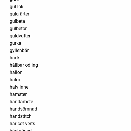
gul lök
gula ärter
gulbeta
gulbetor
guldvatten
gurka
gyllenbär
häck
hållbar odling
hallon
halm
halvlinne
hamster
handarbete
handsömnad
handstitch
haricot verts
hästgödsel