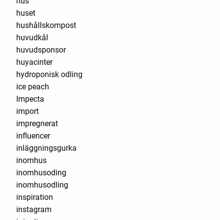
hus
huset
hushållskompost
huvudkål
huvudsponsor
huyacinter
hydroponisk odling
ice peach
Impecta
import
impregnerat
influencer
inläggningsgurka
inomhus
inomhusoding
inomhusodling
inspiration
instagram