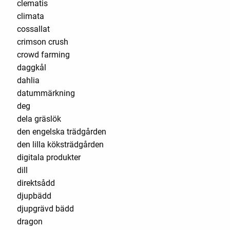
clematis
climata
cossallat
crimson crush
crowd farming
daggkål
dahlia
datummärkning
deg
dela gräslök
den engelska trädgården
den lilla köksträdgården
digitala produkter
dill
direktsådd
djupbädd
djupgrävd bädd
dragon