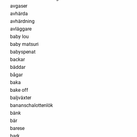
avgaser
avhärda
avhärdning
avläggare
baby lou
baby matsuri
babyspenat
backar
bäddar
bågar
baka
bake off
baljväxter
bananschalottenlök
bänk
bär
barese
bark