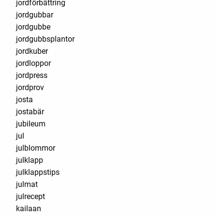
jordförbättring
jordgubbar
jordgubbe
jordgubbsplantor
jordkuber
jordloppor
jordpress
jordprov
josta
jostabär
jubileum
jul
julblommor
julklapp
julklappstips
julmat
julrecept
kailaan