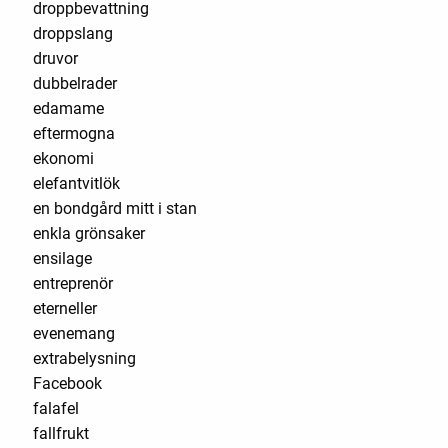
droppbevattning
droppslang
druvor
dubbelrader
edamame
eftermogna
ekonomi
elefantvitlök
en bondgård mitt i stan
enkla grönsaker
ensilage
entreprenör
eterneller
evenemang
extrabelysning
Facebook
falafel
fallfrukt