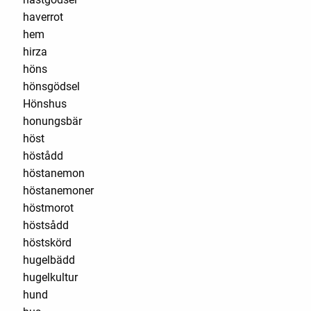
haverrot
hem
hirza
höns
hönsgödsel
Hönshus
honungsbär
höst
höstådd
höstanemon
höstanemoner
höstmorot
höstsådd
höstskörd
hugelbädd
hugelkultur
hund