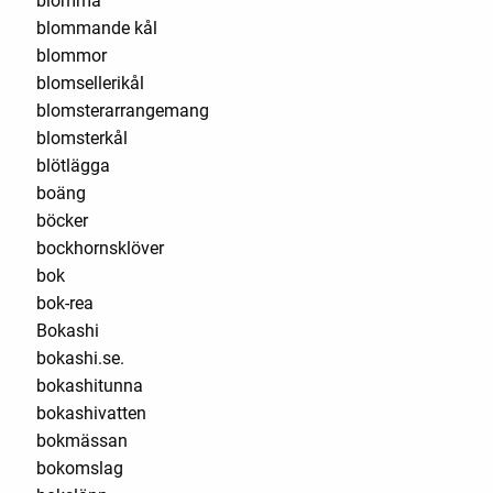
blomma
blommande kål
blommor
blomsellerikål
blomsterarrangemang
blomsterkål
blötlägga
boäng
böcker
bockhornsklöver
bok
bok-rea
Bokashi
bokashi.se.
bokashitunna
bokashivatten
bokmässan
bokomslag