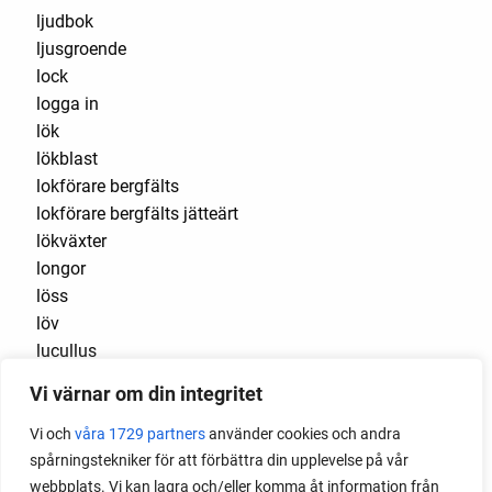
ljudbok
ljusgroende
lock
logga in
lök
lökblast
lokförare bergfälts
lokförare bergfälts jätteärt
lökväxter
longor
löss
löv
lucullus
luftlök
Vi värnar om din integritet
luktärt
luktärter
Vi och
våra 1729 partners
använder cookies och andra
Luleå
spårningstekniker för att förbättra din upplevelse på vår
maché
webbplats. Vi kan lagra och/eller komma åt information från