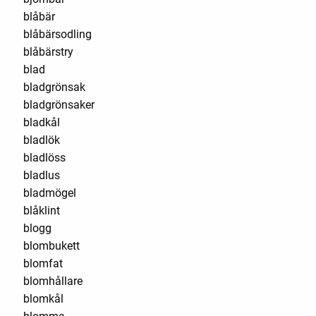
blåbär
blåbärsodling
blåbärstry
blad
bladgrönsak
bladgrönsaker
bladkål
bladlök
bladlöss
bladlus
bladmögel
blåklint
blogg
blombukett
blomfat
blomhållare
blomkål