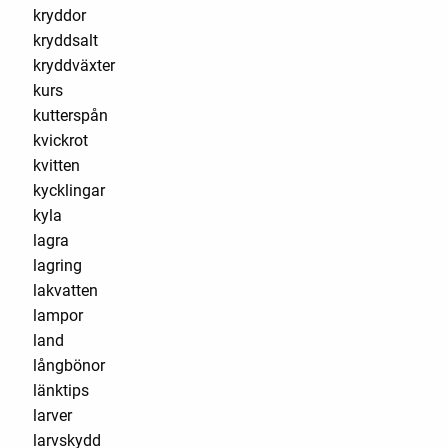
kryddor
kryddsalt
kryddväxter
kurs
kutterspån
kvickrot
kvitten
kycklingar
kyla
lagra
lagring
lakvatten
lampor
land
långbönor
länktips
larver
larvskydd