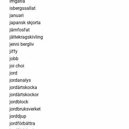
irrigatia
isbergssallat
januari
japansk skjorta
järnfosfat
jättekragskivling
jenni bergliv
jiffy
jobb
joi choi
jord
jordanalys
jordärtskocka
jordärtskockor
jordblock
jordbruksverket
jorddjup
jordförbättra