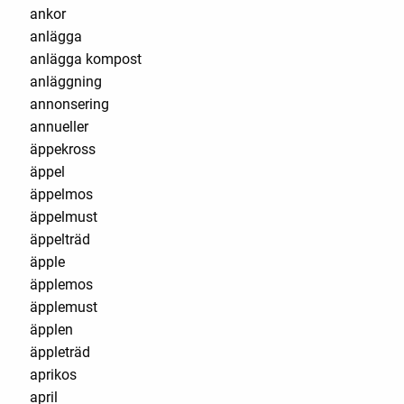
ankor
anlägga
anlägga kompost
anläggning
annonsering
annueller
äppekross
äppel
äppelmos
äppelmust
äppelträd
äpple
äpplemos
äpplemust
äpplen
äppleträd
aprikos
april