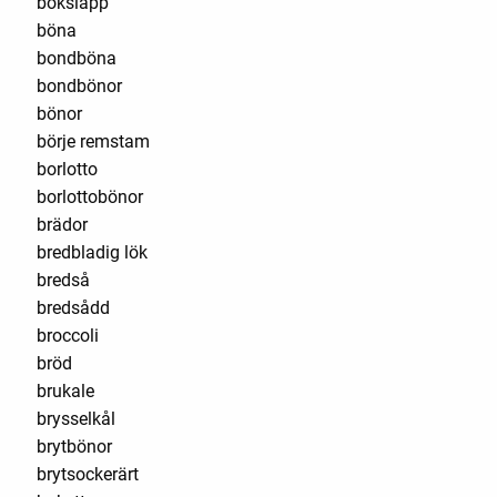
boksläpp
böna
bondböna
bondbönor
bönor
börje remstam
borlotto
borlottobönor
brädor
bredbladig lök
bredså
bredsådd
broccoli
bröd
brukale
brysselkål
brytbönor
brytsockerärt