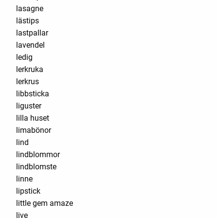
lasagne
lästips
lastpallar
lavendel
ledig
lerkruka
lerkrus
libbsticka
liguster
lilla huset
limabönor
lind
lindblommor
lindblomste
linne
lipstick
little gem amaze
live