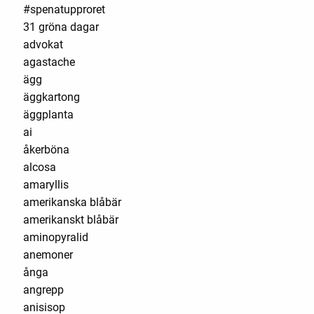
#spenatupproret
31 gröna dagar
advokat
agastache
ägg
äggkartong
äggplanta
ai
åkerböna
alcosa
amaryllis
amerikanska blåbär
amerikanskt blåbär
aminopyralid
anemoner
ånga
angrepp
anisisop