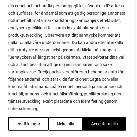
din enhet och behandla personuppgifter, såsom din IP-adress
majrova
och surfdata, för ändamål som att ge dig personliga annonser
majs
och innehåll, mäta marknadsföringskampanjers effektivitet,
majskolvar
analysera publikinsikter, samla in exakt platsdata och
majskorn
produktutveckling. Observera att ditt samtycke kommer att
måla
gälla för alla våra underdomäner. Du kan ändra eller återkalla
malou efter tio
ditt samtycke när som helst genom att klicka på knappen
mangold
"Samtyckesval" längst ner på skärmen. Vi respekterar dina val
märgärt
och är fast beslutna att ge dig en transparent och säker
märgärter
surfupplevelse. Tredjepartsleverantörerna behandlar data för
markduk
följande ändamål och särskilda funktioner: Lagra och/eller
marmelad
komma åt information på en enhet, personliga annonser och
mars
innehåll, annons- och innehållsmätning, publikforskning och
marsvin
tjänsteutveckling, exakt platsdata och identifiering genom
mask
enhetsskanning.
maskkompost
maskrosor
Inställningar
Neka alla
Acceptera alla
mässa
mat