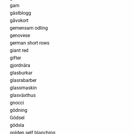
garn
gästblogg
gåvokort
gemensam odling
genovese
german short rows
giant red
gifter
gjordnära
glasburkar
glasrabarber
glassmaskin
glasväxthus
gnocci
gödning
Gödsel
gödsla
golden self blanching