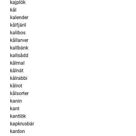
kajplök
kål
kalender
kålfjäril
kalibos
kållarver
kallbänk
kallsådd
kålmal
kålnät
kålrabbi
kålrot
kålsorter
kanin
kant
kantlök
kapkrusbär
kardon