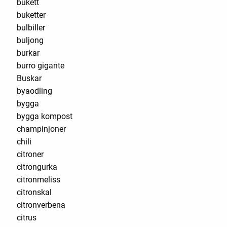
bukett
buketter
bulbiller
buljong
burkar
burro gigante
Buskar
byaodling
bygga
bygga kompost
champinjoner
chili
citroner
citrongurka
citronmeliss
citronskal
citronverbena
citrus