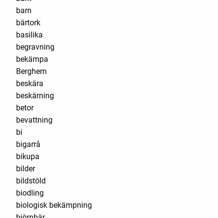
barn
bärtork
basilika
begravning
bekämpa
Berghem
beskära
beskärning
betor
bevattning
bi
bigarrå
bikupa
bilder
bildstöld
biodling
biologisk bekämpning
björnbär