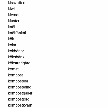
kissvatten
kiwi
klematis
kluster
knöl
knölfänkål
kök
koka
kokbönor
köksbänk
köksträdgård
komet
kompost
kompostera
kompostering
kompostgaller
kompostjord
kompostkvarn