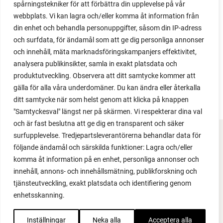
spårningstekniker för att förbättra din upplevelse på vår
webbplats. Vi kan lagra och/eller komma åt information från
din enhet och behandla personuppgifter, såsom din IP-adress
Växter
och surfdata, för ändamål som att ge dig personliga annonser
och innehåll, mäta marknadsföringskampanjers effektivitet,
Plantor till grönsaker och blommor
analysera publikinsikter, samla in exakt platsdata och
produktutveckling. Observera att ditt samtycke kommer att
gälla för alla våra underdomäner. Du kan ändra eller återkalla
ditt samtycke när som helst genom att klicka på knappen
"Samtyckesval" längst ner på skärmen. Vi respekterar dina val
och är fast beslutna att ge dig en transparent och säker
surfupplevelse. Tredjepartsleverantörerna behandlar data för
FACEBOOK
följande ändamål och särskilda funktioner: Lagra och/eller
komma åt information på en enhet, personliga annonser och
YOUTUBE
innehåll, annons- och innehållsmätning, publikforskning och
tjänsteutveckling, exakt platsdata och identifiering genom
INSTAGRAM
enhetsskanning.
PODCAST
Inställningar
Neka alla
Acceptera alla