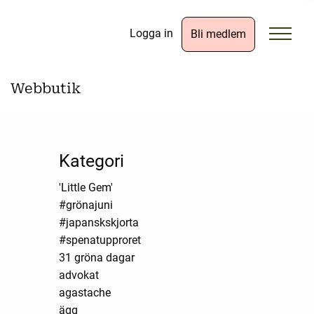
Logga in
Bli medlem
Webbutik
Kategori
'Little Gem'
#grönajuni
#japanskskjorta
#spenatupproret
31 gröna dagar
advokat
agastache
ägg