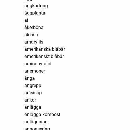
äggkartong
äggplanta
ai
åkerböna
alcosa
amaryllis
amerikanska blåbär
amerikanskt blåbär
aminopyralid
anemoner
ånga
angrepp
anisisop
ankor
anlägga
anlägga kompost
anläggning
annonsering