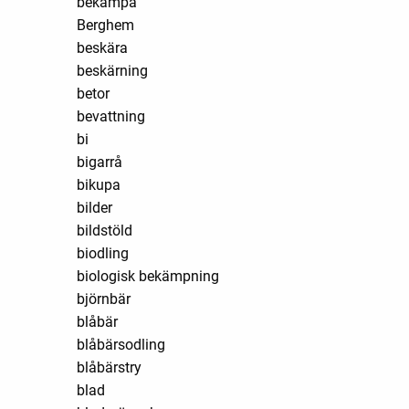
bekämpa
Berghem
beskära
beskärning
betor
bevattning
bi
bigarrå
bikupa
bilder
bildstöld
biodling
biologisk bekämpning
björnbär
blåbär
blåbärsodling
blåbärstry
blad