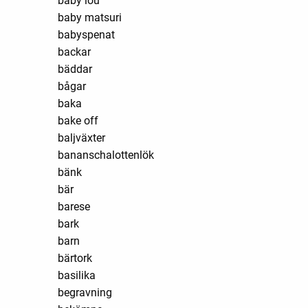
baby lou
baby matsuri
babyspenat
backar
bäddar
bågar
baka
bake off
baljväxter
bananschalottenlök
bänk
bär
barese
bark
barn
bärtork
basilika
begravning