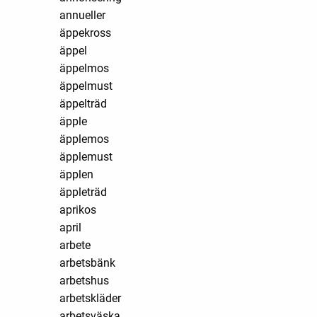
annueller
äppekross
äppel
äppelmos
äppelmust
äppelträd
äpple
äpplemos
äpplemust
äpplen
äppleträd
aprikos
april
arbete
arbetsbänk
arbetshus
arbetskläder
arbetsväska