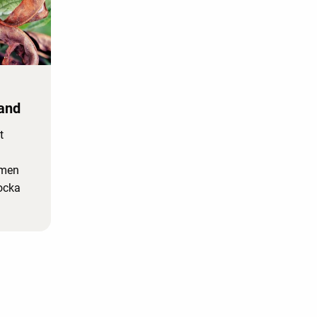
land
t
 men
kocka