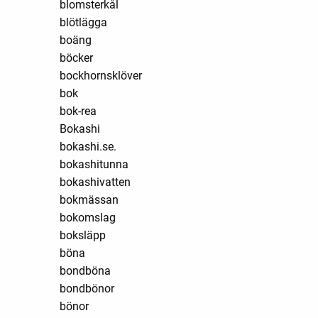
blomsterkål
blötlägga
boäng
böcker
bockhornsklöver
bok
bok-rea
Bokashi
bokashi.se.
bokashitunna
bokashivatten
bokmässan
bokomslag
boksläpp
böna
bondböna
bondbönor
bönor