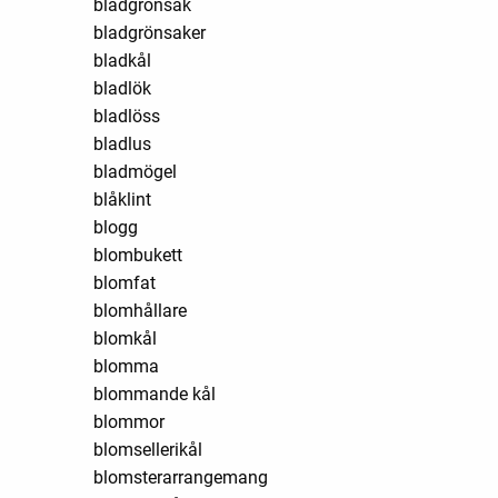
bladgrönsak
bladgrönsaker
bladkål
bladlök
bladlöss
bladlus
bladmögel
blåklint
blogg
blombukett
blomfat
blomhållare
blomkål
blomma
blommande kål
blommor
blomsellerikål
blomsterarrangemang