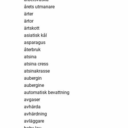
årets utmanare
ärter
ärtor
ärtskott
asiatisk kål
asparagus
återbruk
atsina
atsina cress
atsinakrasse
aubergin
aubergine
automatisk bevattning
avgaser
avhärda
avhärdning
avläggare