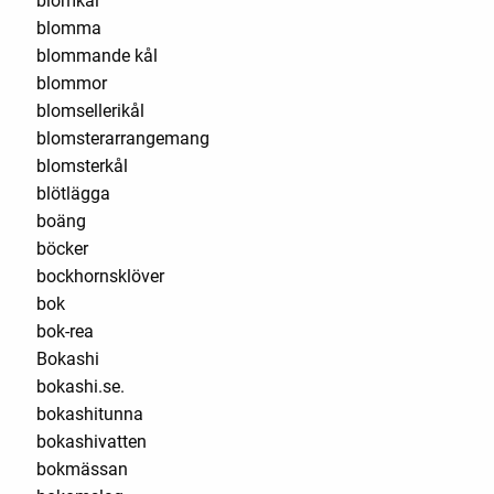
blomkål
blomma
blommande kål
blommor
blomsellerikål
blomsterarrangemang
blomsterkål
blötlägga
boäng
böcker
bockhornsklöver
bok
bok-rea
Bokashi
bokashi.se.
bokashitunna
bokashivatten
bokmässan