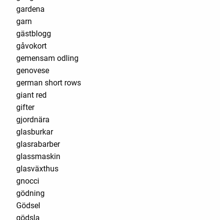
gardena
garn
gästblogg
gåvokort
gemensam odling
genovese
german short rows
giant red
gifter
gjordnära
glasburkar
glasrabarber
glassmaskin
glasväxthus
gnocci
gödning
Gödsel
gödsla