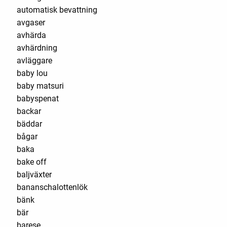
automatisk bevattning
avgaser
avhärda
avhärdning
avläggare
baby lou
baby matsuri
babyspenat
backar
bäddar
bågar
baka
bake off
baljväxter
bananschalottenlök
bänk
bär
barese