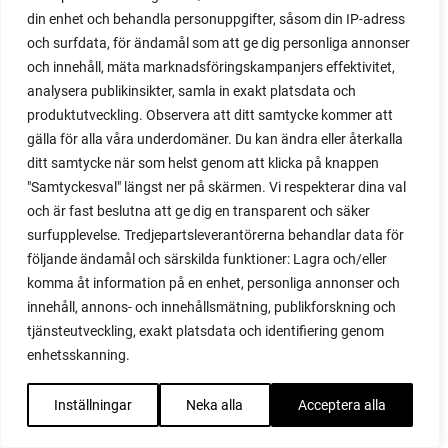
din enhet och behandla personuppgifter, såsom din IP-adress
maché
och surfdata, för ändamål som att ge dig personliga annonser
majrova
och innehåll, mäta marknadsföringskampanjers effektivitet,
majs
analysera publikinsikter, samla in exakt platsdata och
majskolvar
produktutveckling. Observera att ditt samtycke kommer att
majskorn
gälla för alla våra underdomäner. Du kan ändra eller återkalla
måla
ditt samtycke när som helst genom att klicka på knappen
malou efter tio
"Samtyckesval" längst ner på skärmen. Vi respekterar dina val
mangold
och är fast beslutna att ge dig en transparent och säker
märgärt
surfupplevelse. Tredjepartsleverantörerna behandlar data för
märgärter
följande ändamål och särskilda funktioner: Lagra och/eller
markduk
komma åt information på en enhet, personliga annonser och
marmelad
innehåll, annons- och innehållsmätning, publikforskning och
mars
tjänsteutveckling, exakt platsdata och identifiering genom
marsvin
enhetsskanning.
mask
maskkompost
Inställningar
Neka alla
Acceptera alla
maskrosor
mässa