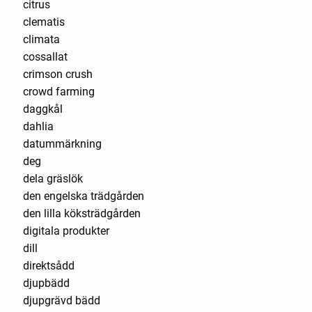
citrus
clematis
climata
cossallat
crimson crush
crowd farming
daggkål
dahlia
datummärkning
deg
dela gräslök
den engelska trädgården
den lilla köksträdgården
digitala produkter
dill
direktsådd
djupbädd
djupgrävd bädd