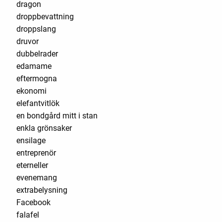
dragon
droppbevattning
droppslang
druvor
dubbelrader
edamame
eftermogna
ekonomi
elefantvitlök
en bondgård mitt i stan
enkla grönsaker
ensilage
entreprenör
eterneller
evenemang
extrabelysning
Facebook
falafel