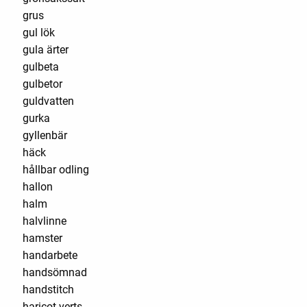
grus
gul lök
gula ärter
gulbeta
gulbetor
guldvatten
gurka
gyllenbär
häck
hållbar odling
hallon
halm
halvlinne
hamster
handarbete
handsömnad
handstitch
haricot verts