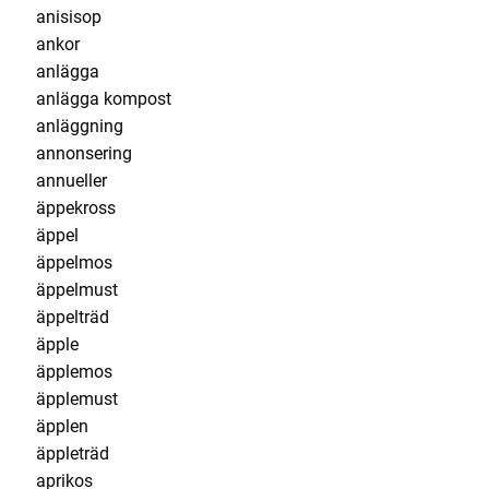
anisisop
ankor
anlägga
anlägga kompost
anläggning
annonsering
annueller
äppekross
äppel
äppelmos
äppelmust
äppelträd
äpple
äpplemos
äpplemust
äpplen
äppleträd
aprikos