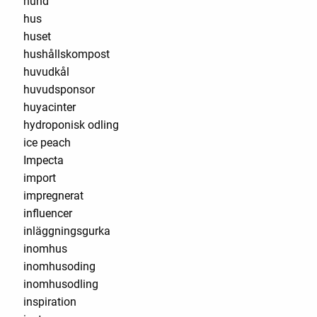
hund
hus
huset
hushållskompost
huvudkål
huvudsponsor
huyacinter
hydroponisk odling
ice peach
Impecta
import
impregnerat
influencer
inläggningsgurka
inomhus
inomhusoding
inomhusodling
inspiration