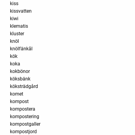
kiss
kissvatten
kiwi
klematis
kluster
knöl
knölfänkål
kök
koka
kokbönor
köksbänk
köksträdgård
komet
kompost
kompostera
kompostering
kompostgaller
kompostjord