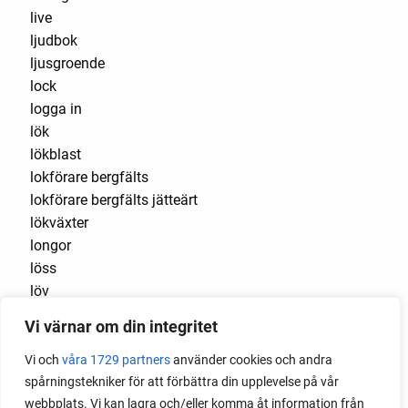
live
ljudbok
ljusgroende
lock
logga in
lök
lökblast
lokförare bergfälts
lokförare bergfälts jätteärt
lökväxter
longor
löss
löv
lucullus
Vi värnar om din integritet
luftlök
luktärt
Vi och
våra 1729 partners
använder cookies och andra
luktärter
spårningstekniker för att förbättra din upplevelse på vår
Luleå
webbplats. Vi kan lagra och/eller komma åt information från