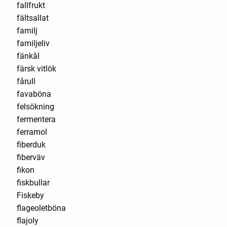
fallfrukt
fältsallat
familj
familjeliv
fänkål
färsk vitlök
fårull
favaböna
felsökning
fermentera
ferramol
fiberduk
fiberväv
fikon
fiskbullar
Fiskeby
flageoletböna
flajoly