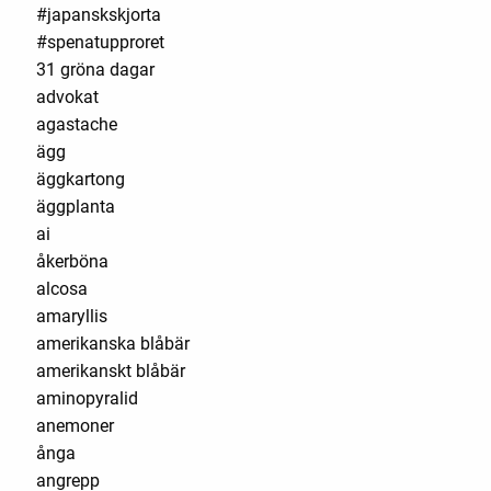
#japanskskjorta
#spenatupproret
31 gröna dagar
advokat
agastache
ägg
äggkartong
äggplanta
ai
åkerböna
alcosa
amaryllis
amerikanska blåbär
amerikanskt blåbär
aminopyralid
anemoner
ånga
angrepp