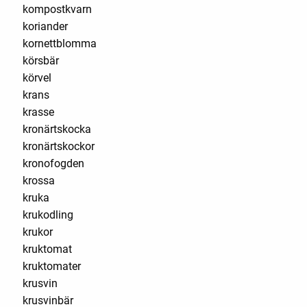
kompostkvarn
koriander
kornettblomma
körsbär
körvel
krans
krasse
kronärtskocka
kronärtskockor
kronofogden
krossa
kruka
krukodling
krukor
kruktomat
kruktomater
krusvin
krusvinbär