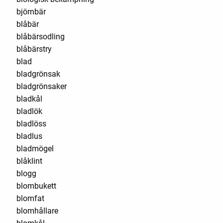
björnbär
blåbär
blåbärsodling
blåbärstry
blad
bladgrönsak
bladgrönsaker
bladkål
bladlök
bladlöss
bladlus
bladmögel
blåklint
blogg
blombukett
blomfat
blomhållare