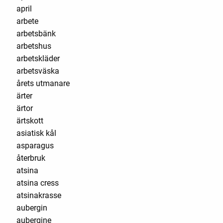
april
arbete
arbetsbänk
arbetshus
arbetskläder
arbetsväska
årets utmanare
ärter
ärtor
ärtskott
asiatisk kål
asparagus
återbruk
atsina
atsina cress
atsinakrasse
aubergin
aubergine