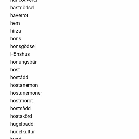
hästgödsel
haverrot
hem
hirza
höns
hönsgödsel
Hönshus
honungsbär
höst
höstådd
höstanemon
höstanemoner
höstmorot
höstsådd
höstskörd
hugelbädd
hugelkultur