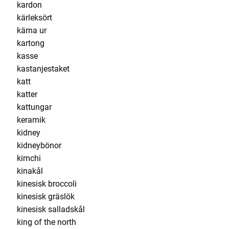
kardon
kärleksört
kärna ur
kartong
kasse
kastanjestaket
katt
katter
kattungar
keramik
kidney
kidneybönor
kimchi
kinakål
kinesisk broccoli
kinesisk gräslök
kinesisk salladskål
king of the north