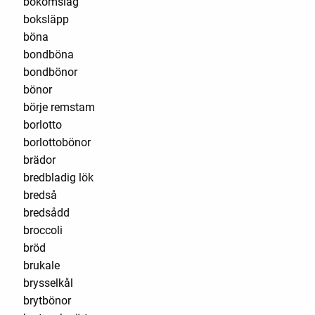
bokomslag
boksläpp
böna
bondböna
bondbönor
bönor
börje remstam
borlotto
borlottobönor
brädor
bredbladig lök
bredså
bredsådd
broccoli
bröd
brukale
brysselkål
brytbönor