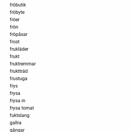
fröbutik
fröbyte
fröer
frön
fröpåsar
frost
frukläder
frukt
fruktremmar
fruktträd
frustuga
frys
frysa
frysa in
frysa tomat
fuktslang
gallra
gångar