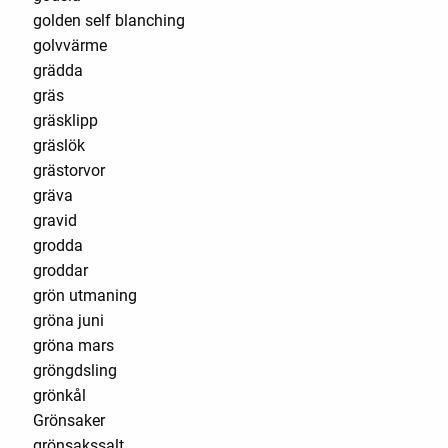
golden self blanching
golvvärme
grädda
gräs
gräsklipp
gräslök
grästorvor
gräva
gravid
grodda
groddar
grön utmaning
gröna juni
gröna mars
gröngdsling
grönkål
Grönsaker
grönsakssalt