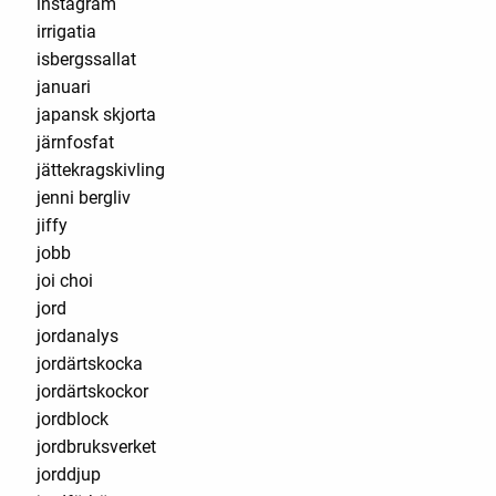
instagram
irrigatia
isbergssallat
januari
japansk skjorta
järnfosfat
jättekragskivling
jenni bergliv
jiffy
jobb
joi choi
jord
jordanalys
jordärtskocka
jordärtskockor
jordblock
jordbruksverket
jorddjup