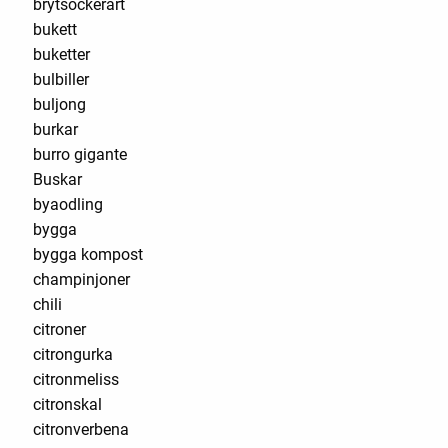
brytsockerärt
bukett
buketter
bulbiller
buljong
burkar
burro gigante
Buskar
byaodling
bygga
bygga kompost
champinjoner
chili
citroner
citrongurka
citronmeliss
citronskal
citronverbena