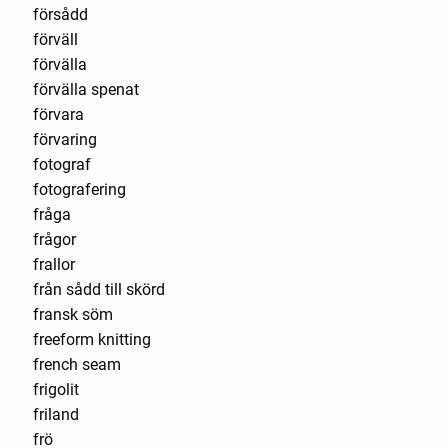
försådd
förväll
förvälla
förvälla spenat
förvara
förvaring
fotograf
fotografering
fråga
frågor
frallor
från sådd till skörd
fransk söm
freeform knitting
french seam
frigolit
friland
frö