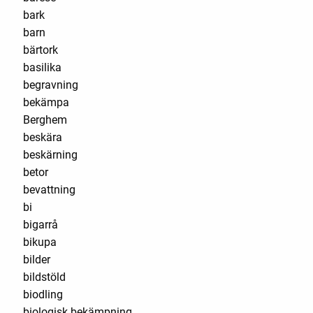
bark
barn
bärtork
basilika
begravning
bekämpa
Berghem
beskära
beskärning
betor
bevattning
bi
bigarrå
bikupa
bilder
bildstöld
biodling
biologisk bekämpning