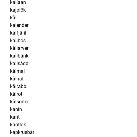
kailaan
kajplök
kål
kalender
kålfjäril
kalibos
kållarver
kallbänk
kallsådd
kålmal
kålnät
kålrabbi
kålrot
kålsorter
kanin
kant
kantlök
kapkrusbär