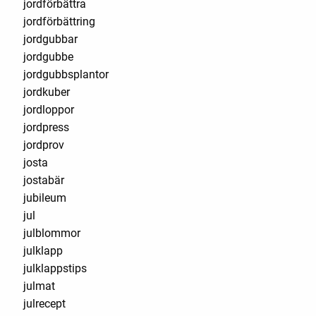
jordförbättra
jordförbättring
jordgubbar
jordgubbe
jordgubbsplantor
jordkuber
jordloppor
jordpress
jordprov
josta
jostabär
jubileum
jul
julblommor
julklapp
julklappstips
julmat
julrecept