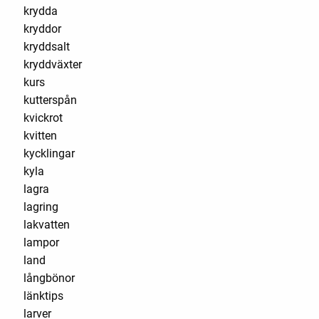
krydda
kryddor
kryddsalt
kryddväxter
kurs
kutterspån
kvickrot
kvitten
kycklingar
kyla
lagra
lagring
lakvatten
lampor
land
långbönor
länktips
larver