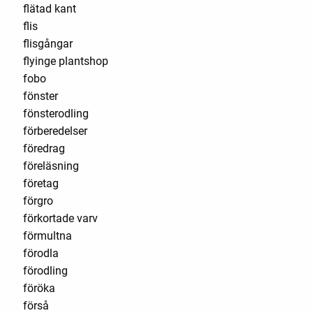
flätad kant
flis
flisgångar
flyinge plantshop
fobo
fönster
fönsterodling
förberedelser
föredrag
föreläsning
företag
förgro
förkortade varv
förmultna
förodla
förodling
föröka
förså