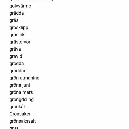
golvvärme
grädda
gräs
gräsklipp
gräslök
grästorvor
gräva
gravid
grodda
groddar
grön utmaning
gröna juni
gröna mars
gröngdsling
grönkål
Grönsaker
grönsakssalt
grus