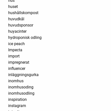
hus
huset
hushållskompost
huvudkål
huvudsponsor
huyacinter
hydroponisk odling
ice peach
Impecta
import
impregnerat
influencer
inläggningsgurka
inomhus
inomhusoding
inomhusodling
inspiration
instagram