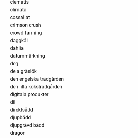
clematis
climata
cossallat
crimson crush
crowd farming
daggkål
dahlia
datummärkning
deg
dela gräslök
den engelska trädgården
den lilla köksträdgården
digitala produkter
dill
direktsådd
djupbädd
djupgrävd bädd
dragon