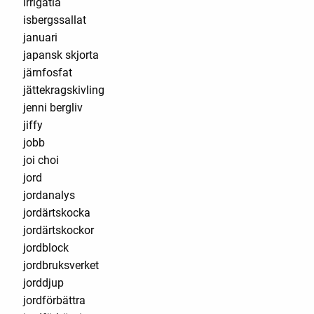
irrigatia
isbergssallat
januari
japansk skjorta
järnfosfat
jättekragskivling
jenni bergliv
jiffy
jobb
joi choi
jord
jordanalys
jordärtskocka
jordärtskockor
jordblock
jordbruksverket
jorddjup
jordförbättra