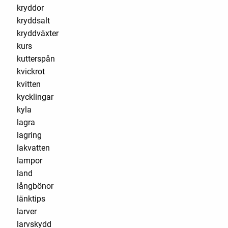
kryddor
kryddsalt
kryddväxter
kurs
kutterspån
kvickrot
kvitten
kycklingar
kyla
lagra
lagring
lakvatten
lampor
land
långbönor
länktips
larver
larvskydd