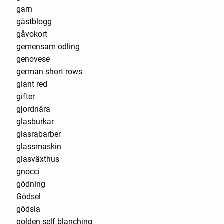
garn
gästblogg
gåvokort
gemensam odling
genovese
german short rows
giant red
gifter
gjordnära
glasburkar
glasrabarber
glassmaskin
glasväxthus
gnocci
gödning
Gödsel
gödsla
golden self blanching