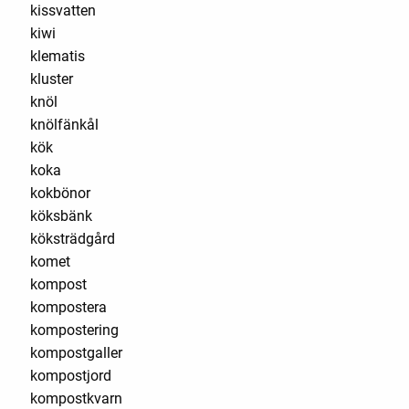
kissvatten
kiwi
klematis
kluster
knöl
knölfänkål
kök
koka
kokbönor
köksbänk
köksträdgård
komet
kompost
kompostera
kompostering
kompostgaller
kompostjord
kompostkvarn