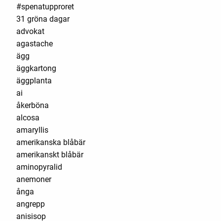
#spenatupproret
31 gröna dagar
advokat
agastache
ägg
äggkartong
äggplanta
ai
åkerböna
alcosa
amaryllis
amerikanska blåbär
amerikanskt blåbär
aminopyralid
anemoner
ånga
angrepp
anisisop