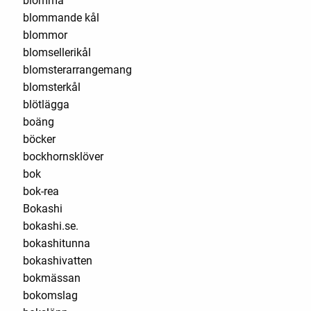
blomma
blommande kål
blommor
blomsellerikål
blomsterarrangemang
blomsterkål
blötlägga
boäng
böcker
bockhornsklöver
bok
bok-rea
Bokashi
bokashi.se.
bokashitunna
bokashivatten
bokmässan
bokomslag