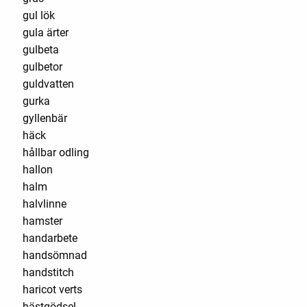
gul lök
gula ärter
gulbeta
gulbetor
guldvatten
gurka
gyllenbär
häck
hållbar odling
hallon
halm
halvlinne
hamster
handarbete
handsömnad
handstitch
haricot verts
hästgödsel