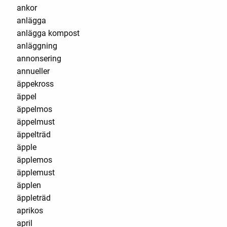
ankor
anlägga
anlägga kompost
anläggning
annonsering
annueller
äppekross
äppel
äppelmos
äppelmust
äppelträd
äpple
äpplemos
äpplemust
äpplen
äppleträd
aprikos
april