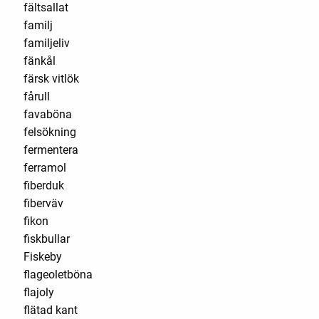
fältsallat
familj
familjeliv
fänkål
färsk vitlök
fårull
favaböna
felsökning
fermentera
ferramol
fiberduk
fiberväv
fikon
fiskbullar
Fiskeby
flageoletböna
flajoly
flätad kant