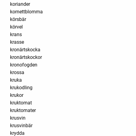
koriander
kornettblomma
körsbär
körvel
krans
krasse
kronärtskocka
kronärtskockor
kronofogden
krossa
kruka
krukodling
krukor
kruktomat
kruktomater
krusvin
krusvinbär
krydda