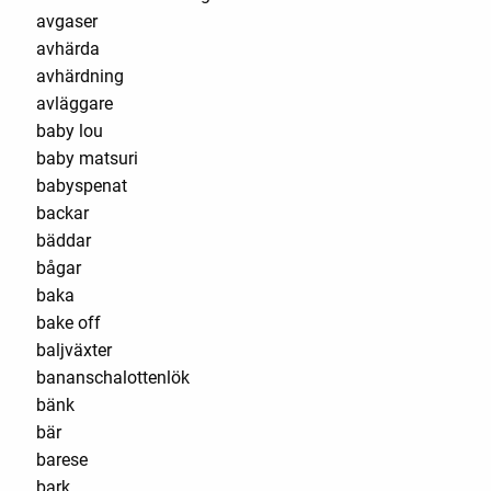
avgaser
avhärda
avhärdning
avläggare
baby lou
baby matsuri
babyspenat
backar
bäddar
bågar
baka
bake off
baljväxter
bananschalottenlök
bänk
bär
barese
bark