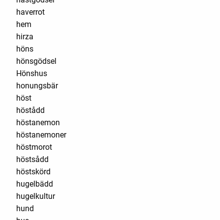
haverrot
hem
hirza
höns
hönsgödsel
Hönshus
honungsbär
höst
höstådd
höstanemon
höstanemoner
höstmorot
höstsådd
höstskörd
hugelbädd
hugelkultur
hund