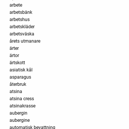
arbete
arbetsbänk
arbetshus
arbetskläder
arbetsväska
årets utmanare
ärter
ärtor
ärtskott
asiatisk kål
asparagus
återbruk
atsina
atsina cress
atsinakrasse
aubergin
aubergine
automatisk bevattning