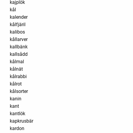
kajplök
kål
kalender
kålfjäril
kalibos
kållarver
kallbänk
kallsådd
kålmal
kålnät
kålrabbi
kålrot
kålsorter
kanin
kant
kantlök
kapkrusbär
kardon