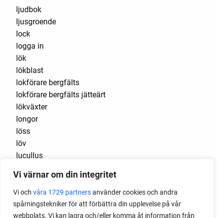
ljudbok
ljusgroende
lock
logga in
lök
lökblast
lokförare bergfälts
lokförare bergfälts jätteärt
lökväxter
longor
löss
löv
lucullus
luftlök
Vi värnar om din integritet
luktärt
luktärter
Vi och
våra 1729 partners
använder cookies och andra
Luleå
spårningstekniker för att förbättra din upplevelse på vår
maché
webbplats. Vi kan lagra och/eller komma åt information från