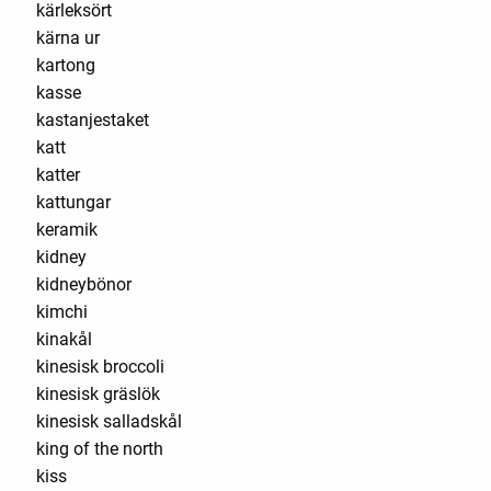
kärleksört
kärna ur
kartong
kasse
kastanjestaket
katt
katter
kattungar
keramik
kidney
kidneybönor
kimchi
kinakål
kinesisk broccoli
kinesisk gräslök
kinesisk salladskål
king of the north
kiss