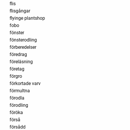
flis
flisgångar
flyinge plantshop
fobo
fönster
fönsterodling
förberedelser
föredrag
föreläsning
företag
förgro
förkortade varv
förmultna
förodla
förodling
föröka
förså
försådd