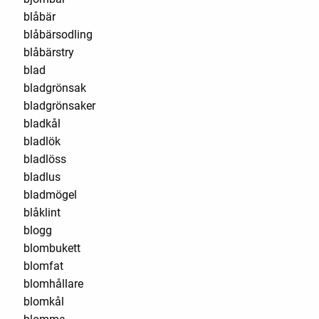
blåbär
blåbärsodling
blåbärstry
blad
bladgrönsak
bladgrönsaker
bladkål
bladlök
bladlöss
bladlus
bladmögel
blåklint
blogg
blombukett
blomfat
blomhållare
blomkål