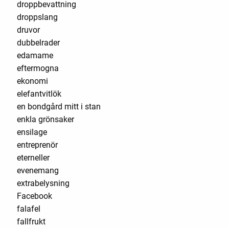
droppbevattning
droppslang
druvor
dubbelrader
edamame
eftermogna
ekonomi
elefantvitlök
en bondgård mitt i stan
enkla grönsaker
ensilage
entreprenör
eterneller
evenemang
extrabelysning
Facebook
falafel
fallfrukt