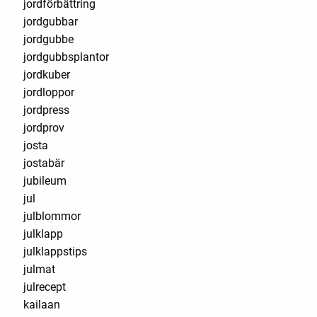
jordförbättring
jordgubbar
jordgubbe
jordgubbsplantor
jordkuber
jordloppor
jordpress
jordprov
josta
jostabär
jubileum
jul
julblommor
julklapp
julklappstips
julmat
julrecept
kailaan