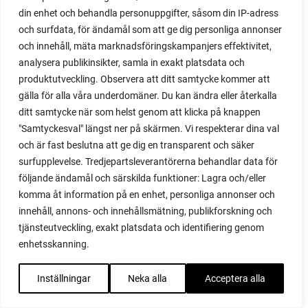
din enhet och behandla personuppgifter, såsom din IP-adress
majrova
och surfdata, för ändamål som att ge dig personliga annonser
majs
och innehåll, mäta marknadsföringskampanjers effektivitet,
majskolvar
analysera publikinsikter, samla in exakt platsdata och
majskorn
produktutveckling. Observera att ditt samtycke kommer att
måla
gälla för alla våra underdomäner. Du kan ändra eller återkalla
malou efter tio
ditt samtycke när som helst genom att klicka på knappen
mangold
"Samtyckesval" längst ner på skärmen. Vi respekterar dina val
märgärt
och är fast beslutna att ge dig en transparent och säker
märgärter
surfupplevelse. Tredjepartsleverantörerna behandlar data för
markduk
följande ändamål och särskilda funktioner: Lagra och/eller
marmelad
komma åt information på en enhet, personliga annonser och
mars
innehåll, annons- och innehållsmätning, publikforskning och
marsvin
tjänsteutveckling, exakt platsdata och identifiering genom
mask
enhetsskanning.
maskkompost
maskrosor
Inställningar
Neka alla
Acceptera alla
mässa
mat