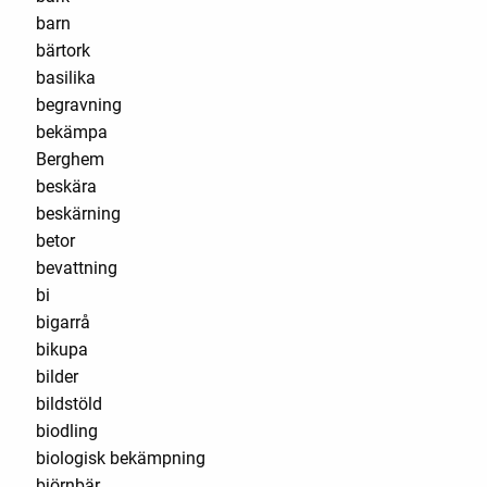
barn
bärtork
basilika
begravning
bekämpa
Berghem
beskära
beskärning
betor
bevattning
bi
bigarrå
bikupa
bilder
bildstöld
biodling
biologisk bekämpning
björnbär