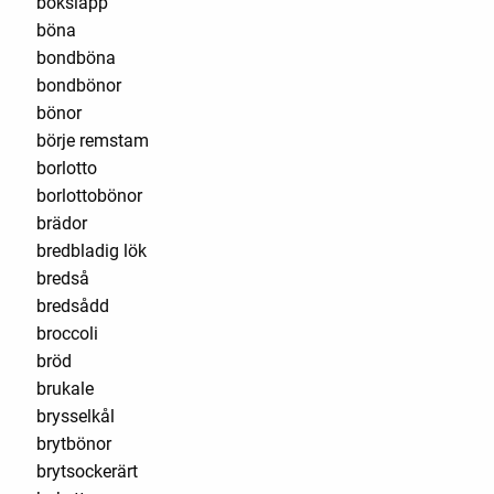
boksläpp
böna
bondböna
bondbönor
bönor
börje remstam
borlotto
borlottobönor
brädor
bredbladig lök
bredså
bredsådd
broccoli
bröd
brukale
brysselkål
brytbönor
brytsockerärt