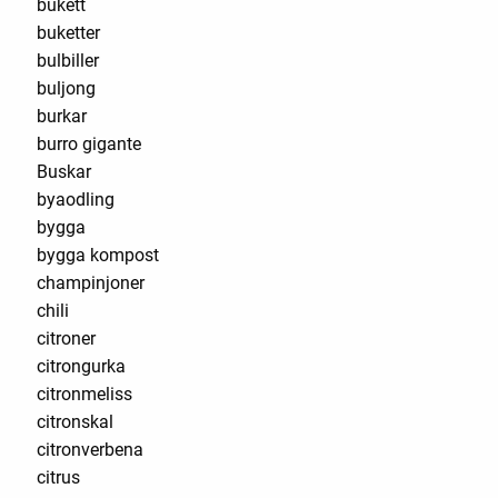
bukett
buketter
bulbiller
buljong
burkar
burro gigante
Buskar
byaodling
bygga
bygga kompost
champinjoner
chili
citroner
citrongurka
citronmeliss
citronskal
citronverbena
citrus