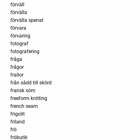
förväll
förvälla
förvälla spenat
förvara
förvaring
fotograf
fotografering
fråga
frågor
frallor
från sådd till skörd
fransk söm
freeform knitting
french seam
frigolit
friland
frö
fröbutik