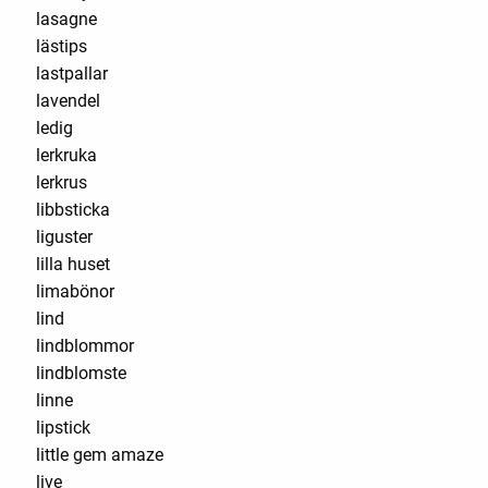
lasagne
lästips
lastpallar
lavendel
ledig
lerkruka
lerkrus
libbsticka
liguster
lilla huset
limabönor
lind
lindblommor
lindblomste
linne
lipstick
little gem amaze
live