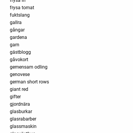
frysa in
frysa tomat
fuktslang
gallra
gångar
gardena
garn
gästblogg
gåvokort
gemensam odling
genovese
german short rows
giant red
gifter
gjordnära
glasburkar
glasrabarber
glassmaskin