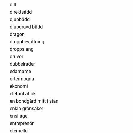
dill
direktsådd
djupbädd
djupgrävd bädd
dragon
droppbevattning
droppslang
druvor
dubbelrader
edamame
eftermogna
ekonomi
elefantvitlök
en bondgård mitt i stan
enkla grönsaker
ensilage
entreprenör
eterneller