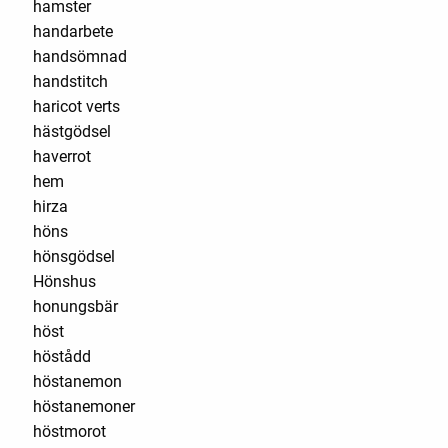
hamster
handarbete
handsömnad
handstitch
haricot verts
hästgödsel
haverrot
hem
hirza
höns
hönsgödsel
Hönshus
honungsbär
höst
höstådd
höstanemon
höstanemoner
höstmorot