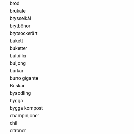
bröd
brukale
brysselkål
brytbönor
brytsockerärt
bukett
buketter
bulbiller
buljong
burkar
burro gigante
Buskar
byaodling
bygga
bygga kompost
champinjoner
chili
citroner