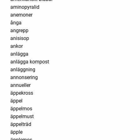
aminopyralid
anemoner
ånga
angrepp
anisisop
ankor
anlägga
anlägga kompost
anläggning
annonsering
annueller
äppekross
äppel
äppelmos
äppelmust
äppelträd
äpple
äpplemos