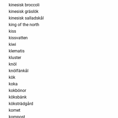
kinesisk broccoli
kinesisk gräslök
kinesisk salladskål
king of the north
kiss
kissvatten
kiwi
klematis
kluster
knöl
knölfänkål
kök
koka
kokbönor
köksbänk
köksträdgård
komet
kompost