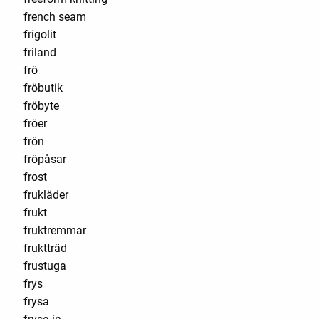
french seam
frigolit
friland
frö
fröbutik
fröbyte
fröer
frön
fröpåsar
frost
frukläder
frukt
fruktremmar
fruktträd
frustuga
frys
frysa