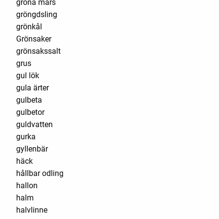
gröna mars
gröngdsling
grönkål
Grönsaker
grönsakssalt
grus
gul lök
gula ärter
gulbeta
gulbetor
guldvatten
gurka
gyllenbär
häck
hållbar odling
hallon
halm
halvlinne