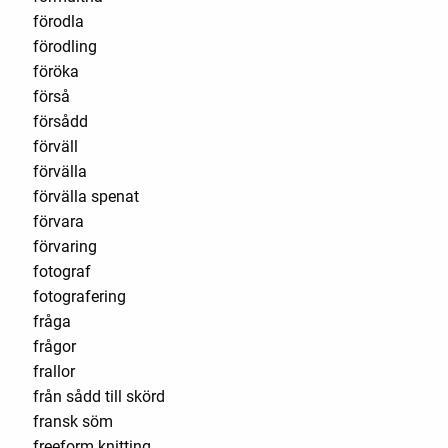
förodla
förodling
föröka
förså
försådd
förväll
förvälla
förvälla spenat
förvara
förvaring
fotograf
fotografering
fråga
frågor
frallor
från sådd till skörd
fransk söm
freeform knitting