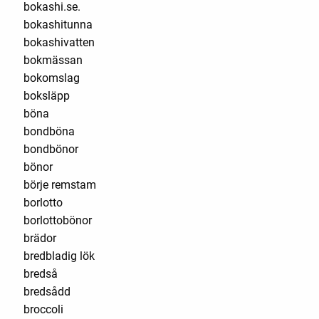
bokashi.se.
bokashitunna
bokashivatten
bokmässan
bokomslag
boksläpp
böna
bondböna
bondbönor
bönor
börje remstam
borlotto
borlottobönor
brädor
bredbladig lök
bredså
bredsådd
broccoli