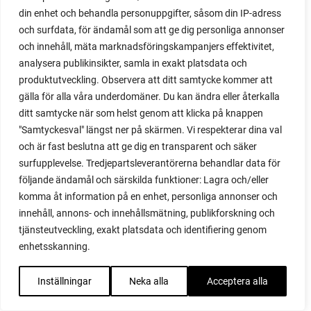
lindblommor
din enhet och behandla personuppgifter, såsom din IP-adress
lindblomste
och surfdata, för ändamål som att ge dig personliga annonser
linne
och innehåll, mäta marknadsföringskampanjers effektivitet,
lipstick
analysera publikinsikter, samla in exakt platsdata och
little gem amaze
produktutveckling. Observera att ditt samtycke kommer att
live
gälla för alla våra underdomäner. Du kan ändra eller återkalla
ljudbok
ditt samtycke när som helst genom att klicka på knappen
ljusgroende
"Samtyckesval" längst ner på skärmen. Vi respekterar dina val
lock
och är fast beslutna att ge dig en transparent och säker
logga in
surfupplevelse. Tredjepartsleverantörerna behandlar data för
lök
följande ändamål och särskilda funktioner: Lagra och/eller
lökblast
komma åt information på en enhet, personliga annonser och
lokförare bergfälts
innehåll, annons- och innehållsmätning, publikforskning och
lokförare bergfälts jätteärt
tjänsteutveckling, exakt platsdata och identifiering genom
lökväxter
enhetsskanning.
longor
löss
Inställningar
Neka alla
Acceptera alla
löv