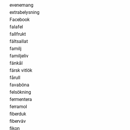
evenemang
extrabelysning
Facebook
falafel
fallfrukt
fältsallat
familj
familjeliv
fänkål
färsk vitlök
fårull
favaböna
felsökning
fermentera
ferramol
fiberduk
fiberväv
fikon