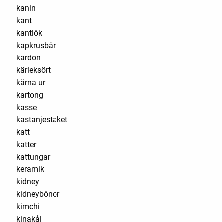
kanin
kant
kantlök
kapkrusbär
kardon
kärleksört
kärna ur
kartong
kasse
kastanjestaket
katt
katter
kattungar
keramik
kidney
kidneybönor
kimchi
kinakål