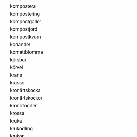
kompostera
kompostering
kompostgaller
kompostjord
kompostkvarn
koriander
kornettblomma
körsbär
körvel
krans
krasse
kronärtskocka
kronärtskockor
kronofogden
krossa
kruka
krukodling
krukor