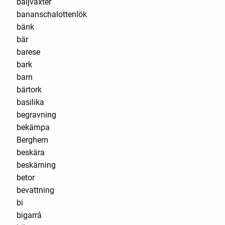
baljväxter
bananschalottenlök
bänk
bär
barese
bark
barn
bärtork
basilika
begravning
bekämpa
Berghem
beskära
beskärning
betor
bevattning
bi
bigarrå