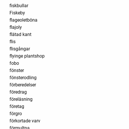
fiskbullar
Fiskeby
flageoletböna
flajoly
flätad kant
flis
flisgångar
flyinge plantshop
fobo
fönster
fönsterodling
förberedelser
föredrag
föreläsning
företag
förgro
förkortade varv
förmultna