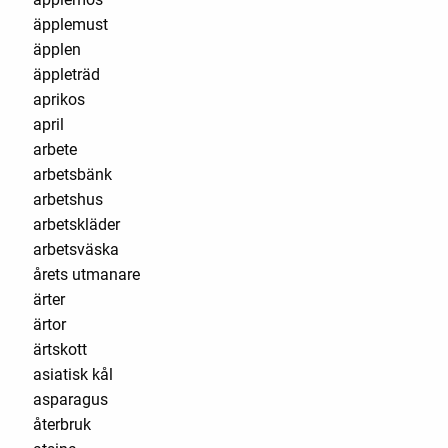
äpplemust
äpplen
äppleträd
aprikos
april
arbete
arbetsbänk
arbetshus
arbetskläder
arbetsväska
årets utmanare
ärter
ärtor
ärtskott
asiatisk kål
asparagus
återbruk