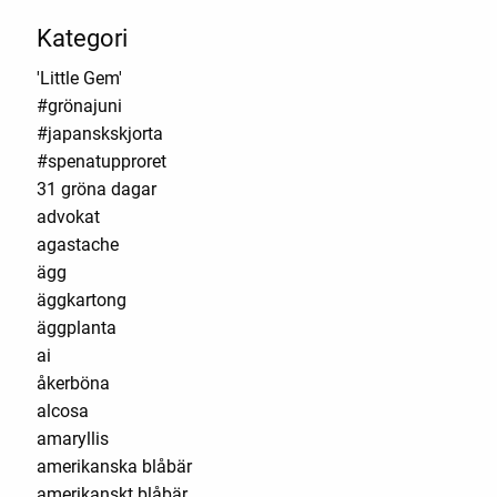
Kategori
'Little Gem'
#grönajuni
#japanskskjorta
#spenatupproret
31 gröna dagar
advokat
agastache
ägg
äggkartong
äggplanta
ai
åkerböna
alcosa
amaryllis
amerikanska blåbär
amerikanskt blåbär