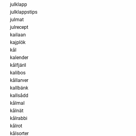
julklapp
julklappstips
julmat
julrecept
kailaan
kajplök
kål
kalender
kålfjäril
kalibos
kållarver
kallbänk
kallsådd
kålmal
kålnät
kålrabbi
kålrot
kålsorter