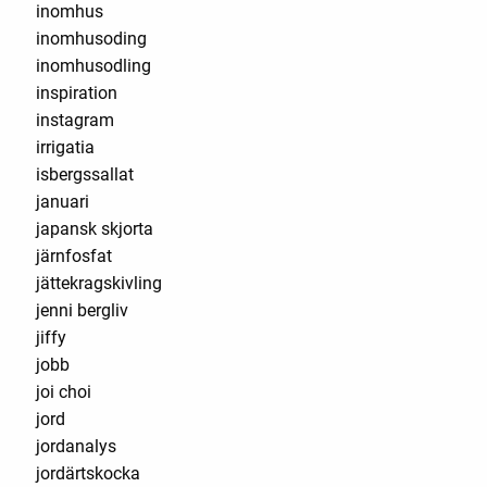
inomhus
inomhusoding
inomhusodling
inspiration
instagram
irrigatia
isbergssallat
januari
japansk skjorta
järnfosfat
jättekragskivling
jenni bergliv
jiffy
jobb
joi choi
jord
jordanalys
jordärtskocka