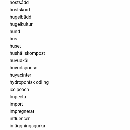
höstsådd
höstskörd
hugelbädd
hugelkultur
hund
hus
huset
hushållskompost
huvudkål
huvudsponsor
huyacinter
hydroponisk odling
ice peach
Impecta
import
impregnerat
influencer
inläggningsgurka