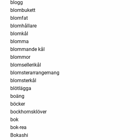
blogg
blombukett
blomfat
blomhållare
blomkål
blomma
blommande kål
blommor
blomsellerikål
blomsterarrangemang
blomsterkål
blötlägga
boäng
böcker
bockhornsklöver
bok
bok-rea
Bokashi