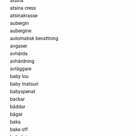
atsina
atsina cress
atsinakrasse
aubergin
aubergine
automatisk bevattning
avgaser
avhärda
avhärdning
avläggare
baby lou
baby matsuri
babyspenat
backar
bäddar
bågar
baka
bake off