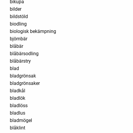
bikupa
bilder
bildstöld
biodling
biologisk bekämpning
björnbär
blåbär
blåbärsodling
blåbärstry
blad
bladgrönsak
bladgrönsaker
bladkål
bladlök
bladlöss
bladlus
bladmögel
blåklint