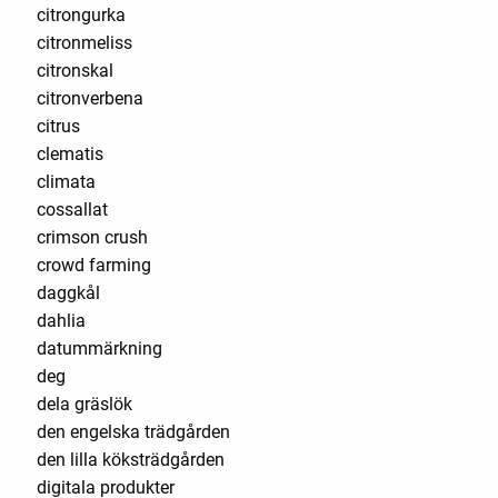
citrongurka
citronmeliss
citronskal
citronverbena
citrus
clematis
climata
cossallat
crimson crush
crowd farming
daggkål
dahlia
datummärkning
deg
dela gräslök
den engelska trädgården
den lilla köksträdgården
digitala produkter