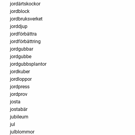
jordärtskockor
jordblock
jordbruksverket
jorddjup
jordförbättra
jordförbättring
jordgubbar
jordgubbe
jordgubbsplantor
jordkuber
jordloppor
jordpress
jordprov
josta
jostabär
jubileum
jul
julblommor