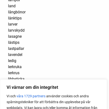
land
långbönor
länktips
larver
larvskydd
lasagne
lästips
lastpallar
lavendel
ledig
lerkruka
lerkrus
libbsticka
liguster
Vi värnar om din integritet
lilla huset
Vi och
våra 1729 partners
använder cookies och andra
limabönor
spårningstekniker för att förbättra din upplevelse på vår
lind
webbplats. Vi kan lagra och/eller komma åt information från