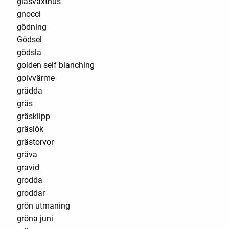
glasväxthus
gnocci
gödning
Gödsel
gödsla
golden self blanching
golvvärme
grädda
gräs
gräsklipp
gräslök
grästorvor
gräva
gravid
grodda
groddar
grön utmaning
gröna juni