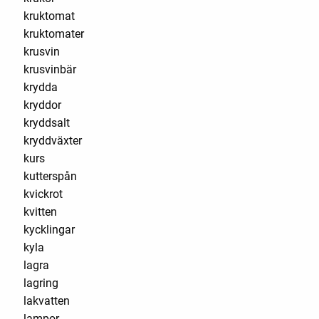
kruktomat
kruktomater
krusvin
krusvinbär
krydda
kryddor
kryddsalt
kryddväxter
kurs
kutterspån
kvickrot
kvitten
kycklingar
kyla
lagra
lagring
lakvatten
lampor