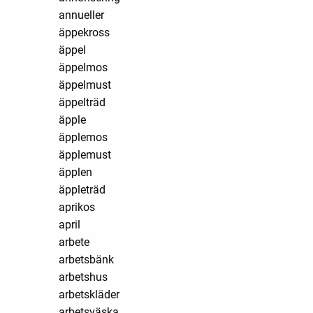
annueller
äppekross
äppel
äppelmos
äppelmust
äppelträd
äpple
äpplemos
äpplemust
äpplen
äppleträd
aprikos
april
arbete
arbetsbänk
arbetshus
arbetskläder
arbetsväska