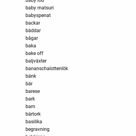
baby lou
baby matsuri
babyspenat
backar
bäddar
bågar
baka
bake off
baljväxter
bananschalottenlök
bänk
bär
barese
bark
barn
bärtork
basilika
begravning