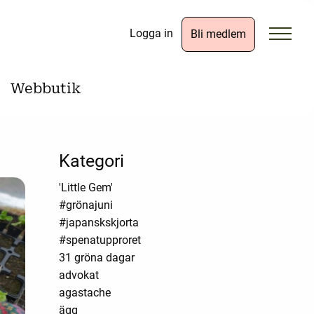
Logga in
Bli medlem
Webbutik
Kategori
'Little Gem'
#grönajuni
#japanskskjorta
#spenatupproret
31 gröna dagar
advokat
agastache
ägg