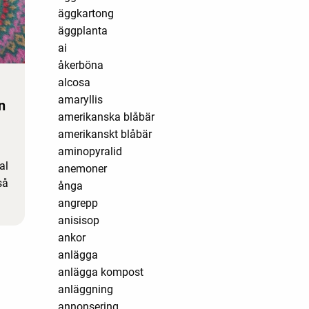
äggkartong
äggplanta
ai
åkerböna
alcosa
amaryllis
n
amerikanska blåbär
amerikanskt blåbär
aminopyralid
al
anemoner
så
ånga
angrepp
anisisop
ankor
anlägga
anlägga kompost
anläggning
annonsering