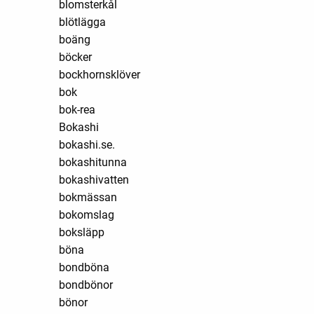
blomsterkål
blötlägga
boäng
böcker
bockhornsklöver
bok
bok-rea
Bokashi
bokashi.se.
bokashitunna
bokashivatten
bokmässan
bokomslag
boksläpp
böna
bondböna
bondbönor
bönor