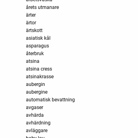
årets utmanare
ärter
ärtor
ärtskott
asiatisk kål
asparagus
återbruk
atsina
atsina cress
atsinakrasse
aubergin
aubergine
automatisk bevattning
avgaser
avhärda
avhärdning
avläggare