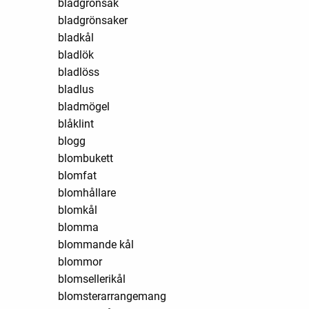
bladgrönsak
bladgrönsaker
bladkål
bladlök
bladlöss
bladlus
bladmögel
blåklint
blogg
blombukett
blomfat
blomhållare
blomkål
blomma
blommande kål
blommor
blomsellerikål
blomsterarrangemang