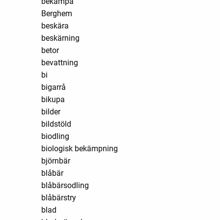
bekämpa
Berghem
beskära
beskärning
betor
bevattning
bi
bigarrå
bikupa
bilder
bildstöld
biodling
biologisk bekämpning
björnbär
blåbär
blåbärsodling
blåbärstry
blad