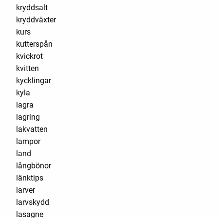
kryddsalt
kryddväxter
kurs
kutterspån
kvickrot
kvitten
kycklingar
kyla
lagra
lagring
lakvatten
lampor
land
långbönor
länktips
larver
larvskydd
lasagne