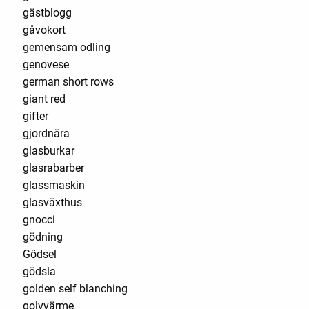
gästblogg
gåvokort
gemensam odling
genovese
german short rows
giant red
gifter
gjordnära
glasburkar
glasrabarber
glassmaskin
glasväxthus
gnocci
gödning
Gödsel
gödsla
golden self blanching
golvvärme