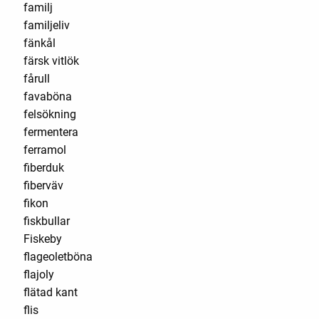
familj
familjeliv
fänkål
färsk vitlök
fårull
favaböna
felsökning
fermentera
ferramol
fiberduk
fiberväv
fikon
fiskbullar
Fiskeby
flageoletböna
flajoly
flätad kant
flis