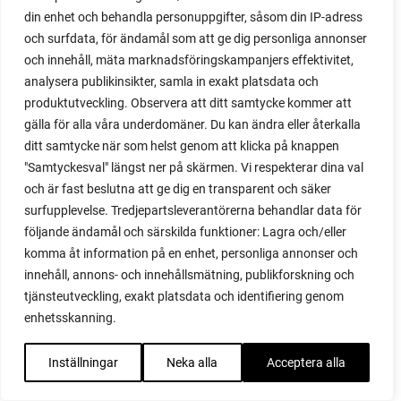
din enhet och behandla personuppgifter, såsom din IP-adress
majs
och surfdata, för ändamål som att ge dig personliga annonser
majskolvar
och innehåll, mäta marknadsföringskampanjers effektivitet,
majskorn
analysera publikinsikter, samla in exakt platsdata och
måla
produktutveckling. Observera att ditt samtycke kommer att
malou efter tio
gälla för alla våra underdomäner. Du kan ändra eller återkalla
mangold
ditt samtycke när som helst genom att klicka på knappen
märgärt
"Samtyckesval" längst ner på skärmen. Vi respekterar dina val
märgärter
och är fast beslutna att ge dig en transparent och säker
markduk
surfupplevelse. Tredjepartsleverantörerna behandlar data för
marmelad
följande ändamål och särskilda funktioner: Lagra och/eller
mars
komma åt information på en enhet, personliga annonser och
marsvin
innehåll, annons- och innehållsmätning, publikforskning och
mask
tjänsteutveckling, exakt platsdata och identifiering genom
maskkompost
enhetsskanning.
maskrosor
mässa
Inställningar
Neka alla
Acceptera alla
mat
matkällare