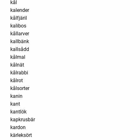
kål
kalender
kålfjäril
kalibos
kållarver
kallbänk
kallsådd
kålmal
kålnät
kålrabbi
kålrot
kålsorter
kanin
kant
kantlök
kapkrusbär
kardon
kärleksört