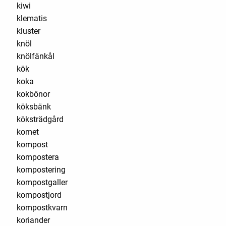
kiwi
klematis
kluster
knöl
knölfänkål
kök
koka
kokbönor
köksbänk
köksträdgård
komet
kompost
kompostera
kompostering
kompostgaller
kompostjord
kompostkvarn
koriander