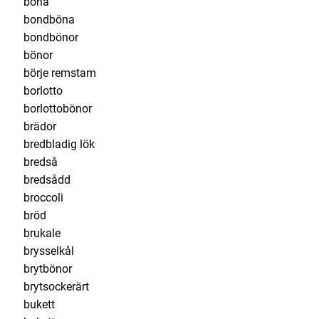
böna
bondböna
bondbönor
bönor
börje remstam
borlotto
borlottobönor
brädor
bredbladig lök
bredså
bredsådd
broccoli
bröd
brukale
brysselkål
brytbönor
brytsockerärt
bukett