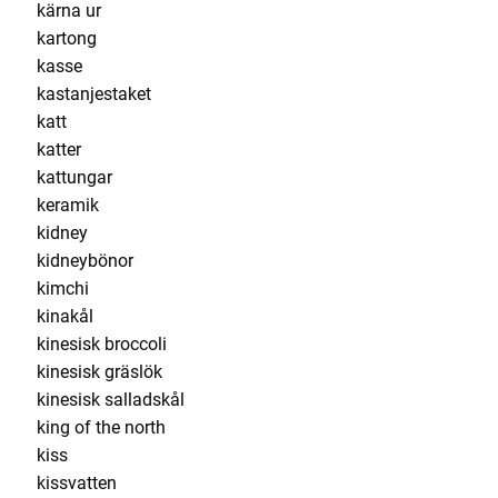
kärna ur
kartong
kasse
kastanjestaket
katt
katter
kattungar
keramik
kidney
kidneybönor
kimchi
kinakål
kinesisk broccoli
kinesisk gräslök
kinesisk salladskål
king of the north
kiss
kissvatten