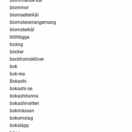
blommande kål
blommor
blomsellerikål
blomsterarrangemang
blomsterkål
blötlägga
boäng
böcker
bockhornsklöver
bok
bok-rea
Bokashi
bokashi.se.
bokashitunna
bokashivatten
bokmässan
bokomslag
boksläpp