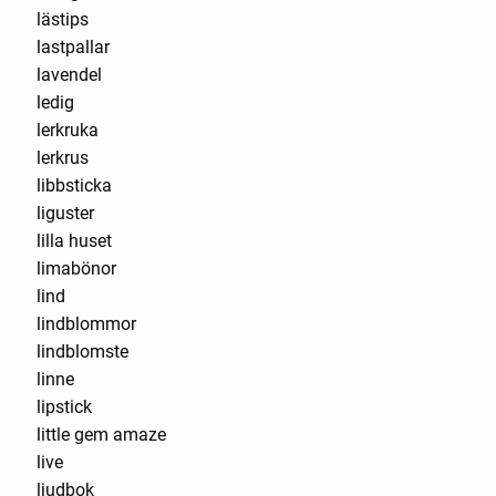
lästips
lastpallar
lavendel
ledig
lerkruka
lerkrus
libbsticka
liguster
lilla huset
limabönor
lind
lindblommor
lindblomste
linne
lipstick
little gem amaze
live
ljudbok