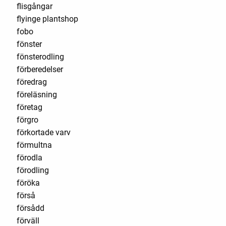
flisgångar
flyinge plantshop
fobo
fönster
fönsterodling
förberedelser
föredrag
föreläsning
företag
förgro
förkortade varv
förmultna
förodla
förodling
föröka
förså
försådd
förväll