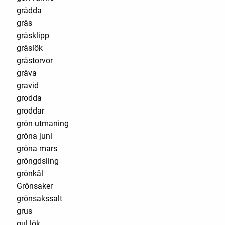
grädda
gräs
gräsklipp
gräslök
grästorvor
gräva
gravid
grodda
groddar
grön utmaning
gröna juni
gröna mars
gröngdsling
grönkål
Grönsaker
grönsakssalt
grus
gul lök