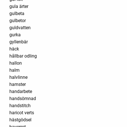
gula ärter
gulbeta
gulbetor
guldvatten
gurka
gyllenbär
häck
hållbar odling
hallon
halm
halvlinne
hamster
handarbete
handsömnad
handstitch
haricot verts
hästgödsel
haverrot