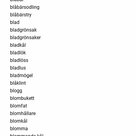
blåbärsodling
blåbärstry
blad
bladgrönsak
bladgrönsaker
bladkål
bladlök
bladlöss
bladlus
bladmögel
blåklint
blogg
blombukett
blomfat
blomhållare
blomkål
blomma