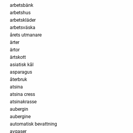
arbetsbänk
arbetshus
arbetskläder
arbetsväska
årets utmanare
ärter
ärtor
ärtskott
asiatisk kål
asparagus
återbruk
atsina
atsina cress
atsinakrasse
aubergin
aubergine
automatisk bevattning
avgaser