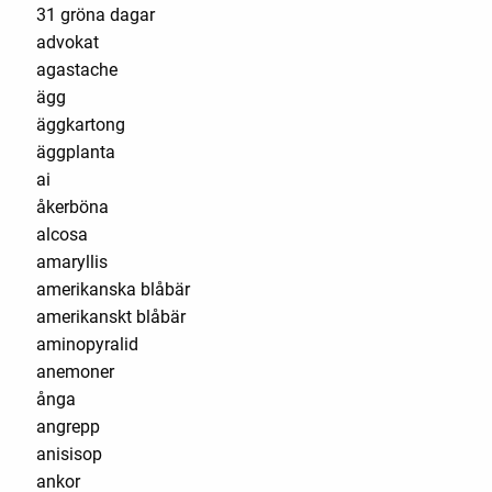
31 gröna dagar
advokat
agastache
ägg
äggkartong
äggplanta
ai
åkerböna
alcosa
amaryllis
amerikanska blåbär
amerikanskt blåbär
aminopyralid
anemoner
ånga
angrepp
anisisop
ankor