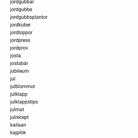
jordgubbar
jordgubbe
jordgubbsplantor
jordkuber
jordloppor
jordpress
jordprov
josta
jostabär
jubileum
jul
julblommor
julklapp
julklappstips
julmat
julrecept
kailaan
kajplök