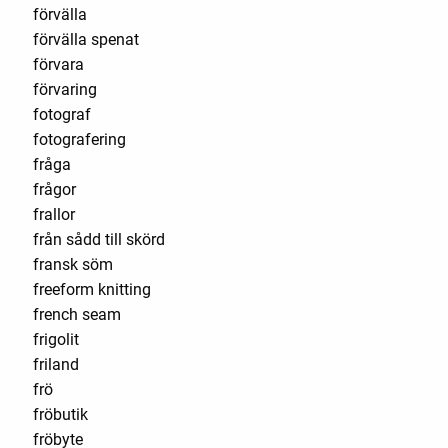
förvälla
förvälla spenat
förvara
förvaring
fotograf
fotografering
fråga
frågor
frallor
från sådd till skörd
fransk söm
freeform knitting
french seam
frigolit
friland
frö
fröbutik
fröbyte