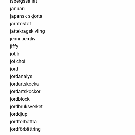
isbergssallat
januari
japansk skjorta
järnfosfat
jättekragskivling
jenni bergliv
jiffy
jobb
joi choi
jord
jordanalys
jordärtskocka
jordärtskockor
jordblock
jordbruksverket
jorddjup
jordförbättra
jordförbättring