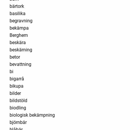
bärtork
basilika
begravning
bekämpa
Berghem
beskära
beskärning
betor
bevattning
bi
bigarrå
bikupa
bilder
bildstöld
biodling
biologisk bekämpning
björnbär
blåbär