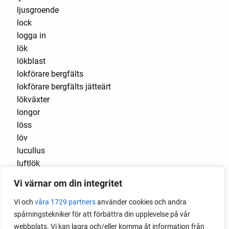
ljusgroende
lock
logga in
lök
lökblast
lokförare bergfälts
lokförare bergfälts jätteärt
lökväxter
longor
löss
löv
lucullus
luftlök
luktärt
Vi värnar om din integritet
luktärter
Luleå
Vi och
våra 1729 partners
använder cookies och andra
maché
spårningstekniker för att förbättra din upplevelse på vår
majrova
webbplats. Vi kan lagra och/eller komma åt information från