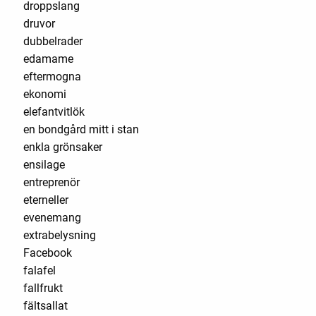
droppslang
druvor
dubbelrader
edamame
eftermogna
ekonomi
elefantvitlök
en bondgård mitt i stan
enkla grönsaker
ensilage
entreprenör
eterneller
evenemang
extrabelysning
Facebook
falafel
fallfrukt
fältsallat