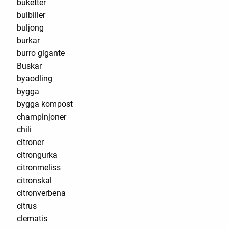
buketter
bulbiller
buljong
burkar
burro gigante
Buskar
byaodling
bygga
bygga kompost
champinjoner
chili
citroner
citrongurka
citronmeliss
citronskal
citronverbena
citrus
clematis