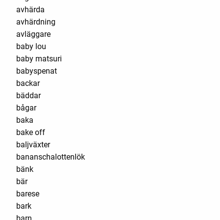
avhärda
avhärdning
avläggare
baby lou
baby matsuri
babyspenat
backar
bäddar
bågar
baka
bake off
baljväxter
bananschalottenlök
bänk
bär
barese
bark
barn