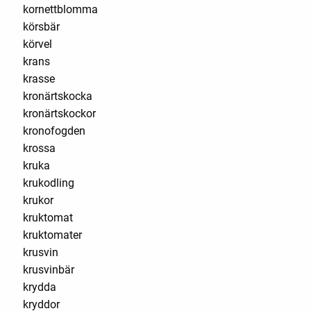
kornettblomma
körsbär
körvel
krans
krasse
kronärtskocka
kronärtskockor
kronofogden
krossa
kruka
krukodling
krukor
kruktomat
kruktomater
krusvin
krusvinbär
krydda
kryddor