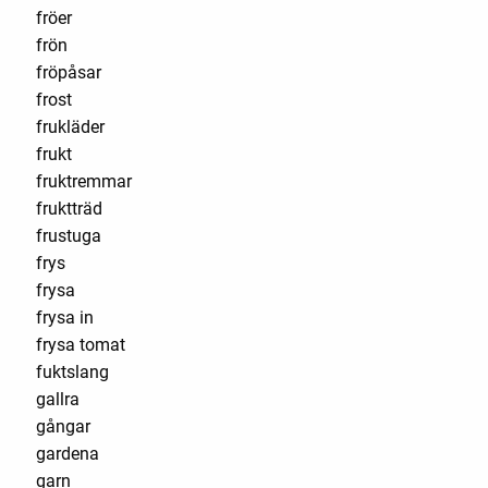
fröer
frön
fröpåsar
frost
frukläder
frukt
fruktremmar
fruktträd
frustuga
frys
frysa
frysa in
frysa tomat
fuktslang
gallra
gångar
gardena
garn