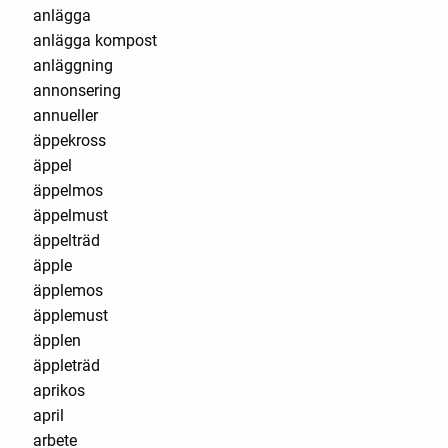
anlägga
anlägga kompost
anläggning
annonsering
annueller
äppekross
äppel
äppelmos
äppelmust
äppelträd
äpple
äpplemos
äpplemust
äpplen
äppleträd
aprikos
april
arbete