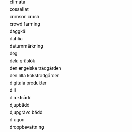
climata
cossallat
crimson crush
crowd farming
daggkål
dahlia
datummärkning
deg
dela gräslök
den engelska trädgården
den lilla köksträdgården
digitala produkter
dill
direktsådd
djupbädd
djupgrävd bädd
dragon
droppbevattning