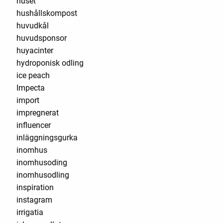
huset
hushållskompost
huvudkål
huvudsponsor
huyacinter
hydroponisk odling
ice peach
Impecta
import
impregnerat
influencer
inläggningsgurka
inomhus
inomhusoding
inomhusodling
inspiration
instagram
irrigatia