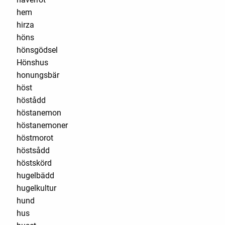
hem
hirza
höns
hönsgödsel
Hönshus
honungsbär
höst
höstådd
höstanemon
höstanemoner
höstmorot
höstsådd
höstskörd
hugelbädd
hugelkultur
hund
hus