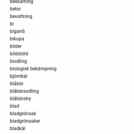
beskärning
betor
bevattning
bi
bigarrå
bikupa
bilder
bildstöld
biodling
biologisk bekämpning
björnbär
blåbär
blåbärsodling
blåbärstry
blad
bladgrönsak
bladgrönsaker
bladkål