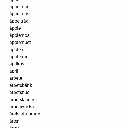
äppelmos
äppelmust
äppelträd
äpple
äpplemos
äpplemust
äpplen
äppleträd
aprikos
april
arbete
arbetsbänk
arbetshus
arbetskläder
arbetsväska
årets utmanare
ärter