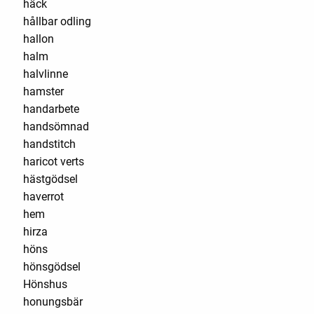
häck
hållbar odling
hallon
halm
halvlinne
hamster
handarbete
handsömnad
handstitch
haricot verts
hästgödsel
haverrot
hem
hirza
höns
hönsgödsel
Hönshus
honungsbär