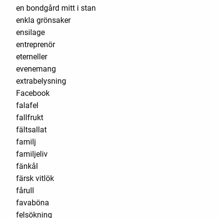
en bondgård mitt i stan
enkla grönsaker
ensilage
entreprenör
eterneller
evenemang
extrabelysning
Facebook
falafel
fallfrukt
fältsallat
familj
familjeliv
fänkål
färsk vitlök
fårull
favaböna
felsökning