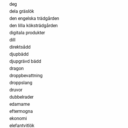
deg
dela gräslök
den engelska trädgården
den lilla köksträdgården
digitala produkter
dill
direktsådd
djupbädd
djupgrävd bädd
dragon
droppbevattning
droppslang
druvor
dubbelrader
edamame
eftermogna
ekonomi
elefantvitlök