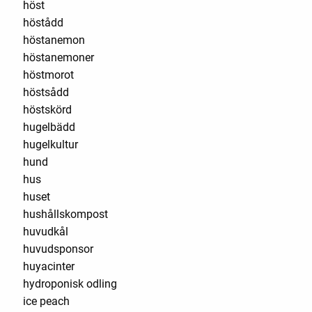
höst
höstådd
höstanemon
höstanemoner
höstmorot
höstsådd
höstskörd
hugelbädd
hugelkultur
hund
hus
huset
hushållskompost
huvudkål
huvudsponsor
huyacinter
hydroponisk odling
ice peach