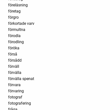
föreläsning
företag
förgro
förkortade varv
förmultna
förodla
förodling
föröka
förså
försådd
förväll
förvälla
förvälla spenat
förvara
förvaring
fotograf
fotografering
fråga