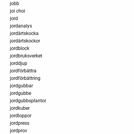
jobb
joi choi
jord
jordanalys
jordärtskocka
jordärtskockor
jordblock
jordbruksverket
jorddjup
jordförbättra
jordförbättring
jordgubbar
jordgubbe
jordgubbsplantor
jordkuber
jordloppor
jordpress
jordprov