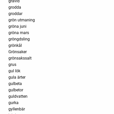
gravid
grodda
groddar
grön utmaning
gröna juni
gröna mars
gröngdsling
grönkål
Grönsaker
grönsakssalt
grus
gul lök
gula ärter
gulbeta
gulbetor
guldvatten
gurka
gyllenbär