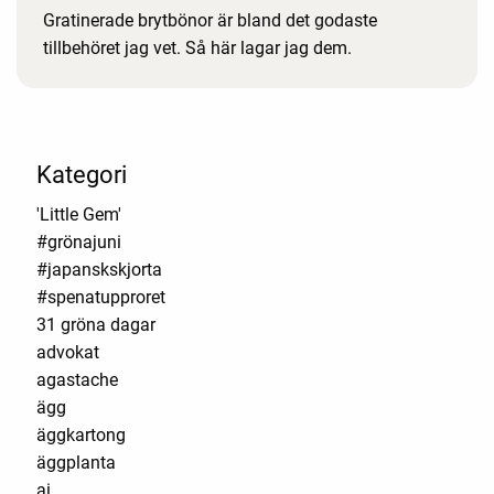
Gratinerade brytbönor är bland det godaste
tillbehöret jag vet. Så här lagar jag dem.
Kategori
'Little Gem'
#grönajuni
#japanskskjorta
#spenatupproret
31 gröna dagar
advokat
agastache
ägg
äggkartong
äggplanta
ai