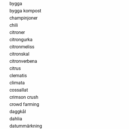
bygga
bygga kompost
champinjoner
chili
citroner
citrongurka
citronmeliss
citronskal
citronverbena
citrus
clematis
climata
cossallat
crimson crush
crowd farming
daggkål
dahlia
datummärkning