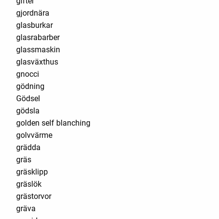
gifter
gjordnära
glasburkar
glasrabarber
glassmaskin
glasväxthus
gnocci
gödning
Gödsel
gödsla
golden self blanching
golvvärme
grädda
gräs
gräsklipp
gräslök
grästorvor
gräva