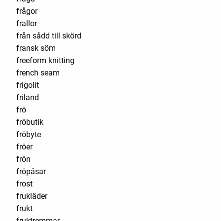
frågor
frallor
från sådd till skörd
fransk söm
freeform knitting
french seam
frigolit
friland
frö
fröbutik
fröbyte
fröer
frön
fröpåsar
frost
frukläder
frukt
fruktremmar