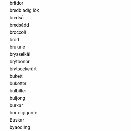
brädor
bredbladig lök
bredså
bredsådd
broccoli
bröd
brukale
brysselkål
brytbönor
brytsockerärt
bukett
buketter
bulbiller
buljong
burkar
burro gigante
Buskar
byaodling