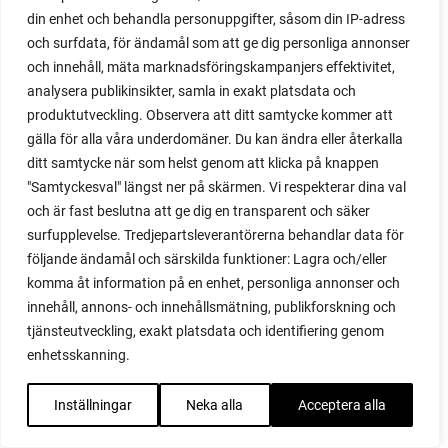
kålmal
din enhet och behandla personuppgifter, såsom din IP-adress
kålnät
och surfdata, för ändamål som att ge dig personliga annonser
kålrabbi
och innehåll, mäta marknadsföringskampanjers effektivitet,
kålrot
analysera publikinsikter, samla in exakt platsdata och
kålsorter
produktutveckling. Observera att ditt samtycke kommer att
gälla för alla våra underdomäner. Du kan ändra eller återkalla
kanin
ditt samtycke när som helst genom att klicka på knappen
kant
"Samtyckesval" längst ner på skärmen. Vi respekterar dina val
kantlök
och är fast beslutna att ge dig en transparent och säker
kapkrusbär
surfupplevelse. Tredjepartsleverantörerna behandlar data för
kardon
följande ändamål och särskilda funktioner: Lagra och/eller
kärleksört
komma åt information på en enhet, personliga annonser och
kärna ur
innehåll, annons- och innehållsmätning, publikforskning och
kartong
tjänsteutveckling, exakt platsdata och identifiering genom
kasse
enhetsskanning.
kastanjestaket
katt
Inställningar
Neka alla
Acceptera alla
katter
kattungar