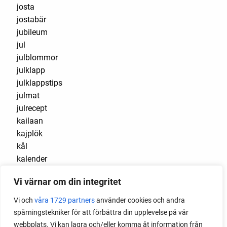
josta
jostabär
jubileum
jul
julblommor
julklapp
julklappstips
julmat
julrecept
kailaan
kajplök
kål
kalender
kålfjäril
Vi värnar om din integritet
kalibos
kållarver
Vi och
våra 1729 partners
använder cookies och andra
kallbänk
spårningstekniker för att förbättra din upplevelse på vår
kallsådd
webbplats. Vi kan lagra och/eller komma åt information från