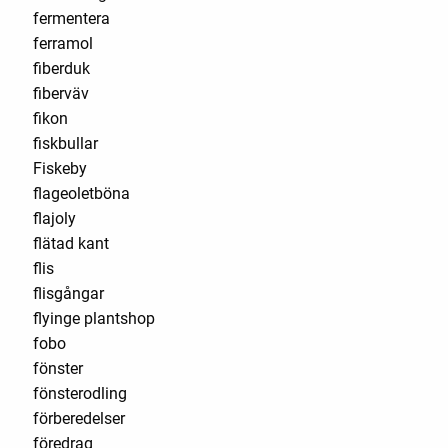
fermentera
ferramol
fiberduk
fiberväv
fikon
fiskbullar
Fiskeby
flageoletböna
flajoly
flätad kant
flis
flisgångar
flyinge plantshop
fobo
fönster
fönsterodling
förberedelser
föredrag