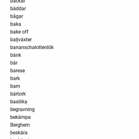
backar
bäddar
bågar
baka
bake off
baljväxter
bananschalottenlök
bänk
bär
barese
bark
barn
bärtork
basilika
begravning
bekämpa
Berghem
beskära