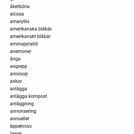
åkerböna
alcosa
amaryllis
amerikanska blåbär
amerikanskt blåbär
aminopyralid
anemoner
ånga
angrepp
anisisop
ankor
anlägga
anlägga kompost
anläggning
annonsering
annueller
äppekross
äppel