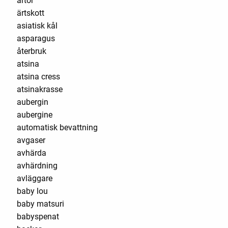
ärtor
ärtskott
asiatisk kål
asparagus
återbruk
atsina
atsina cress
atsinakrasse
aubergin
aubergine
automatisk bevattning
avgaser
avhärda
avhärdning
avläggare
baby lou
baby matsuri
babyspenat