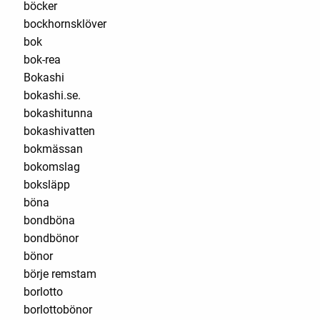
böcker
bockhornsklöver
bok
bok-rea
Bokashi
bokashi.se.
bokashitunna
bokashivatten
bokmässan
bokomslag
boksläpp
böna
bondböna
bondbönor
bönor
börje remstam
borlotto
borlottobönor