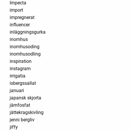
Impecta
import
impregnerat
influencer
inläggningsgurka
inomhus
inomhusoding
inomhusodling
inspiration
instagram
irrigatia
isbergssallat
januari
japansk skjorta
järnfosfat
jättekragskivling
jenni bergliv
jiffy