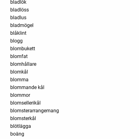
bladlök
bladlöss
bladlus
bladmögel
blåklint
blogg
blombukett
blomfat
blomhållare
blomkål
blomma
blommande kål
blommor
blomsellerikål
blomsterarrangemang
blomsterkål
blötlägga
boäng