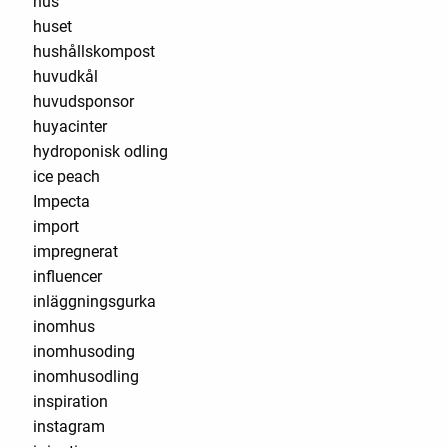
hus
huset
hushållskompost
huvudkål
huvudsponsor
huyacinter
hydroponisk odling
ice peach
Impecta
import
impregnerat
influencer
inläggningsgurka
inomhus
inomhusoding
inomhusodling
inspiration
instagram