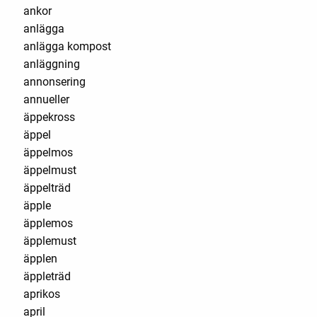
ankor
anlägga
anlägga kompost
anläggning
annonsering
annueller
äppekross
äppel
äppelmos
äppelmust
äppelträd
äpple
äpplemos
äpplemust
äpplen
äppleträd
aprikos
april