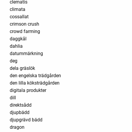
clematis
climata
cossallat
crimson crush
crowd farming
daggkål
dahlia
datummärkning
deg
dela gräslök
den engelska trädgården
den lilla köksträdgården
digitala produkter
dill
direktsådd
djupbädd
djupgrävd bädd
dragon