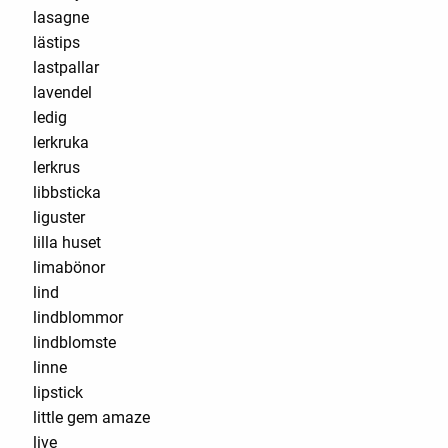
lasagne
lästips
lastpallar
lavendel
ledig
lerkruka
lerkrus
libbsticka
liguster
lilla huset
limabönor
lind
lindblommor
lindblomste
linne
lipstick
little gem amaze
live