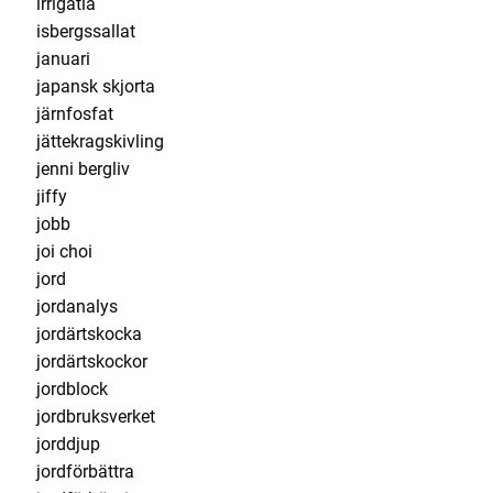
irrigatia
isbergssallat
januari
japansk skjorta
järnfosfat
jättekragskivling
jenni bergliv
jiffy
jobb
joi choi
jord
jordanalys
jordärtskocka
jordärtskockor
jordblock
jordbruksverket
jorddjup
jordförbättra