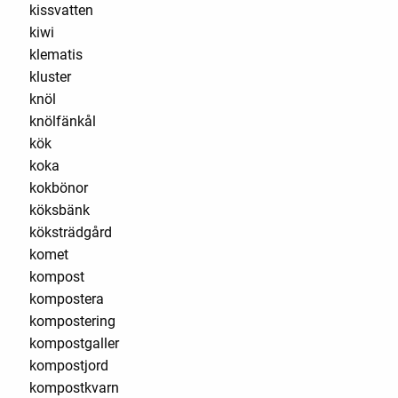
kissvatten
kiwi
klematis
kluster
knöl
knölfänkål
kök
koka
kokbönor
köksbänk
köksträdgård
komet
kompost
kompostera
kompostering
kompostgaller
kompostjord
kompostkvarn