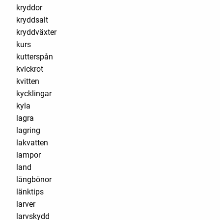
kryddor
kryddsalt
kryddväxter
kurs
kutterspån
kvickrot
kvitten
kycklingar
kyla
lagra
lagring
lakvatten
lampor
land
långbönor
länktips
larver
larvskydd