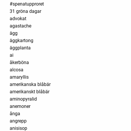
#spenatupproret
31 gröna dagar
advokat
agastache
ägg
äggkartong
äggplanta
ai
åkerböna
alcosa
amaryllis
amerikanska blåbär
amerikanskt blåbär
aminopyralid
anemoner
ånga
angrepp
anisisop