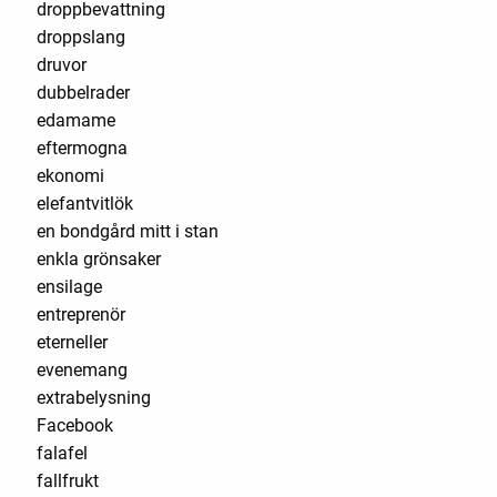
droppbevattning
droppslang
druvor
dubbelrader
edamame
eftermogna
ekonomi
elefantvitlök
en bondgård mitt i stan
enkla grönsaker
ensilage
entreprenör
eterneller
evenemang
extrabelysning
Facebook
falafel
fallfrukt