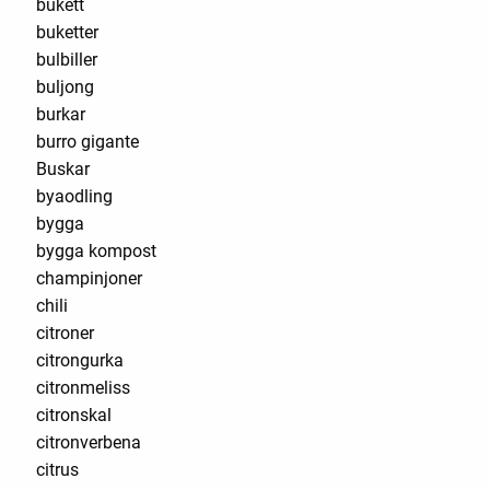
bukett
buketter
bulbiller
buljong
burkar
burro gigante
Buskar
byaodling
bygga
bygga kompost
champinjoner
chili
citroner
citrongurka
citronmeliss
citronskal
citronverbena
citrus