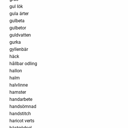
gul lök
gula ärter
gulbeta
gulbetor
guldvatten
gurka
gyllenbär
häck
hållbar odling
hallon
halm
halvlinne
hamster
handarbete
handsömnad
handstitch
haricot verts
hästgödsel