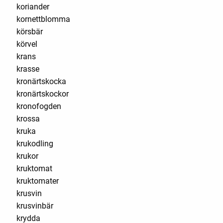
koriander
kornettblomma
körsbär
körvel
krans
krasse
kronärtskocka
kronärtskockor
kronofogden
krossa
kruka
krukodling
krukor
kruktomat
kruktomater
krusvin
krusvinbär
krydda