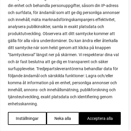
din enhet och behandla personuppgifter, såsom din IP-adress
majrova
och surfdata, för ändamål som att ge dig personliga annonser
majs
och innehåll, mäta marknadsföringskampanjers effektivitet,
majskolvar
analysera publikinsikter, samla in exakt platsdata och
majskorn
produktutveckling. Observera att ditt samtycke kommer att
måla
gälla för alla våra underdomäner. Du kan ändra eller återkalla
malou efter tio
ditt samtycke när som helst genom att klicka på knappen
mangold
"Samtyckesval" längst ner på skärmen. Vi respekterar dina val
märgärt
och är fast beslutna att ge dig en transparent och säker
märgärter
surfupplevelse. Tredjepartsleverantörerna behandlar data för
markduk
följande ändamål och särskilda funktioner: Lagra och/eller
marmelad
komma åt information på en enhet, personliga annonser och
mars
innehåll, annons- och innehållsmätning, publikforskning och
marsvin
tjänsteutveckling, exakt platsdata och identifiering genom
mask
enhetsskanning.
maskkompost
maskrosor
Inställningar
Neka alla
Acceptera alla
mässa
mat