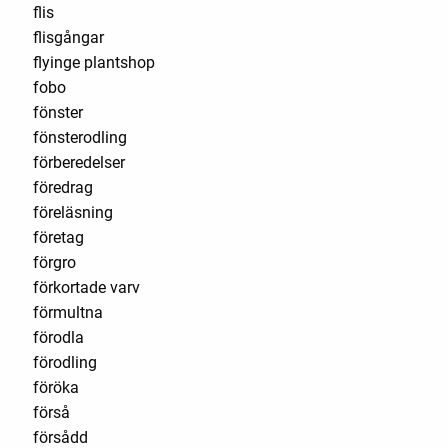
flis
flisgångar
flyinge plantshop
fobo
fönster
fönsterodling
förberedelser
föredrag
föreläsning
företag
förgro
förkortade varv
förmultna
förodla
förodling
föröka
förså
försådd