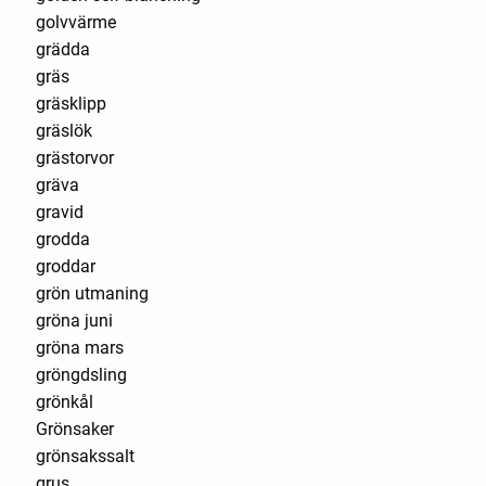
golvvärme
grädda
gräs
gräsklipp
gräslök
grästorvor
gräva
gravid
grodda
groddar
grön utmaning
gröna juni
gröna mars
gröngdsling
grönkål
Grönsaker
grönsakssalt
grus