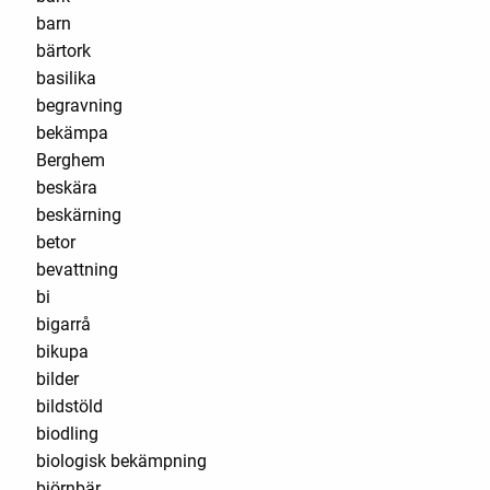
barn
bärtork
basilika
begravning
bekämpa
Berghem
beskära
beskärning
betor
bevattning
bi
bigarrå
bikupa
bilder
bildstöld
biodling
biologisk bekämpning
björnbär