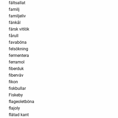
fältsallat
familj
familjeliv
fänkål
färsk vitlök
fårull
favaböna
felsökning
fermentera
ferramol
fiberduk
fiberväv
fikon
fiskbullar
Fiskeby
flageoletböna
flajoly
flätad kant