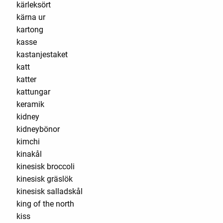
kärleksört
kärna ur
kartong
kasse
kastanjestaket
katt
katter
kattungar
keramik
kidney
kidneybönor
kimchi
kinakål
kinesisk broccoli
kinesisk gräslök
kinesisk salladskål
king of the north
kiss