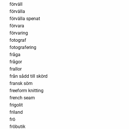
förväll
förvälla
förvälla spenat
förvara
förvaring
fotograf
fotografering
fråga
frågor
frallor
från sådd till skörd
fransk söm
freeform knitting
french seam
frigolit
friland
frö
fröbutik