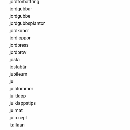
jordförbättring
jordgubbar
jordgubbe
jordgubbsplantor
jordkuber
jordloppor
jordpress
jordprov
josta
jostabär
jubileum
jul
julblommor
julklapp
julklappstips
julmat
julrecept
kailaan