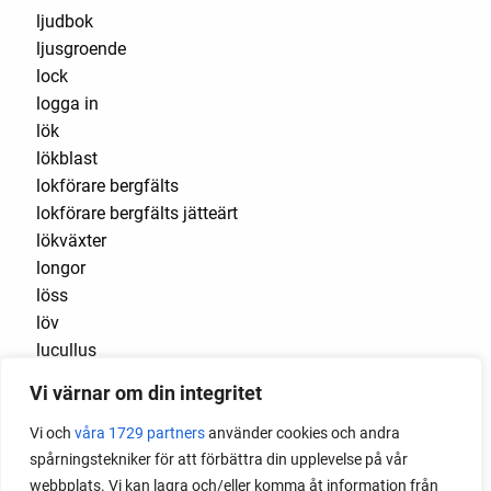
ljudbok
ljusgroende
lock
logga in
lök
lökblast
lokförare bergfälts
lokförare bergfälts jätteärt
lökväxter
longor
löss
löv
lucullus
luftlök
Vi värnar om din integritet
luktärt
luktärter
Vi och
våra 1729 partners
använder cookies och andra
Luleå
spårningstekniker för att förbättra din upplevelse på vår
maché
webbplats. Vi kan lagra och/eller komma åt information från