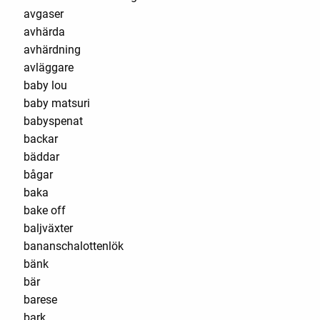
avgaser
avhärda
avhärdning
avläggare
baby lou
baby matsuri
babyspenat
backar
bäddar
bågar
baka
bake off
baljväxter
bananschalottenlök
bänk
bär
barese
bark