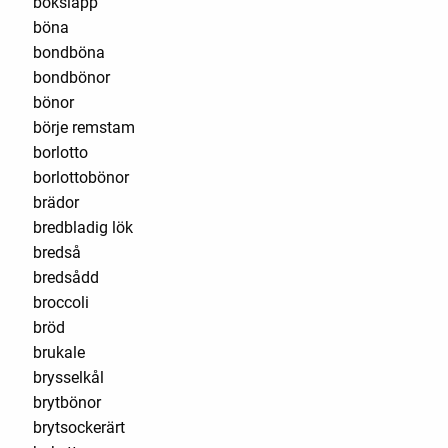
boksläpp
böna
bondböna
bondbönor
bönor
börje remstam
borlotto
borlottobönor
brädor
bredbladig lök
bredså
bredsådd
broccoli
bröd
brukale
brysselkål
brytbönor
brytsockerärt