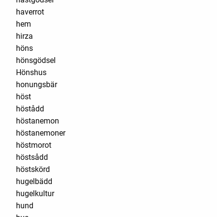
haverrot
hem
hirza
höns
hönsgödsel
Hönshus
honungsbär
höst
höstådd
höstanemon
höstanemoner
höstmorot
höstsådd
höstskörd
hugelbädd
hugelkultur
hund