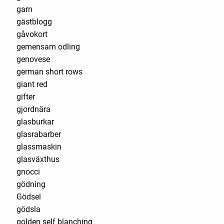
garn
gästblogg
gåvokort
gemensam odling
genovese
german short rows
giant red
gifter
gjordnära
glasburkar
glasrabarber
glassmaskin
glasväxthus
gnocci
gödning
Gödsel
gödsla
golden self blanching