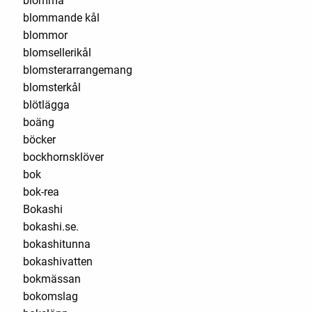
blomma
blommande kål
blommor
blomsellerikål
blomsterarrangemang
blomsterkål
blötlägga
boäng
böcker
bockhornsklöver
bok
bok-rea
Bokashi
bokashi.se.
bokashitunna
bokashivatten
bokmässan
bokomslag