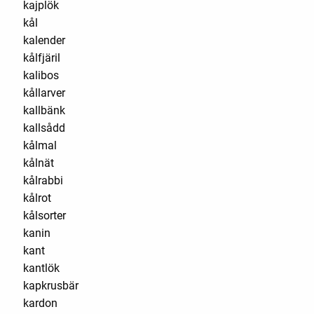
kajplök
kål
kalender
kålfjäril
kalibos
kållarver
kallbänk
kallsådd
kålmal
kålnät
kålrabbi
kålrot
kålsorter
kanin
kant
kantlök
kapkrusbär
kardon