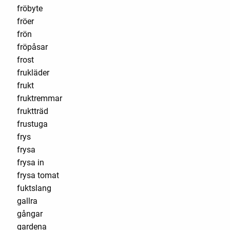
fröbyte
fröer
frön
fröpåsar
frost
frukläder
frukt
fruktremmar
fruktträd
frustuga
frys
frysa
frysa in
frysa tomat
fuktslang
gallra
gångar
gardena