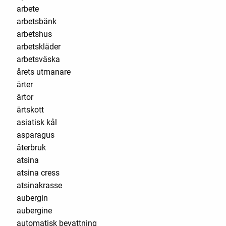
arbete
arbetsbänk
arbetshus
arbetskläder
arbetsväska
årets utmanare
ärter
ärtor
ärtskott
asiatisk kål
asparagus
återbruk
atsina
atsina cress
atsinakrasse
aubergin
aubergine
automatisk bevattning