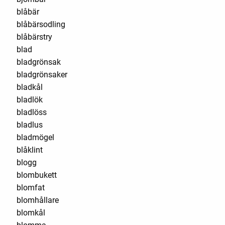
blåbär
blåbärsodling
blåbärstry
blad
bladgrönsak
bladgrönsaker
bladkål
bladlök
bladlöss
bladlus
bladmögel
blåklint
blogg
blombukett
blomfat
blomhållare
blomkål