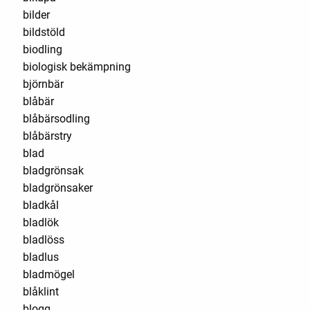
bilder
bildstöld
biodling
biologisk bekämpning
björnbär
blåbär
blåbärsodling
blåbärstry
blad
bladgrönsak
bladgrönsaker
bladkål
bladlök
bladlöss
bladlus
bladmögel
blåklint
blogg