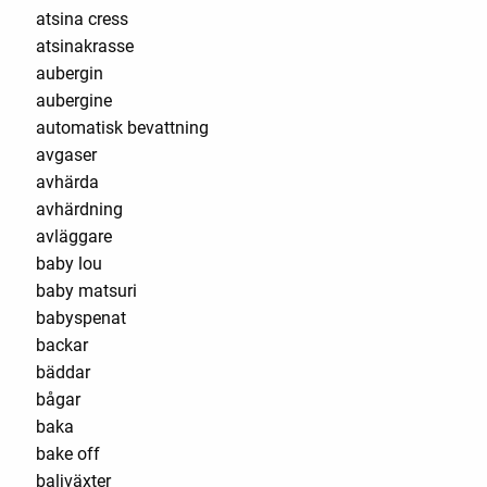
atsina cress
atsinakrasse
aubergin
aubergine
automatisk bevattning
avgaser
avhärda
avhärdning
avläggare
baby lou
baby matsuri
babyspenat
backar
bäddar
bågar
baka
bake off
baljväxter