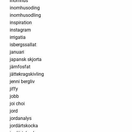
inomhus
inomhusoding
inomhusodling
inspiration
instagram
irrigatia
isbergssallat
januari
japansk skjorta
järnfosfat
jättekragskivling
jenni bergliv
jiffy
jobb
joi choi
jord
jordanalys
jordärtskocka