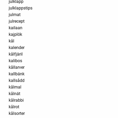
julklapp
julklappstips
julmat
julrecept
kailaan
kajplök
kål
kalender
kålfjäril
kalibos
kållarver
kallbänk
kallsådd
kålmal
kålnät
kålrabbi
kålrot
kålsorter