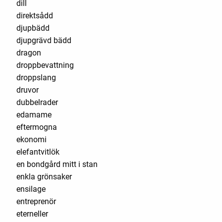
dill
direktsådd
djupbädd
djupgrävd bädd
dragon
droppbevattning
droppslang
druvor
dubbelrader
edamame
eftermogna
ekonomi
elefantvitlök
en bondgård mitt i stan
enkla grönsaker
ensilage
entreprenör
eterneller