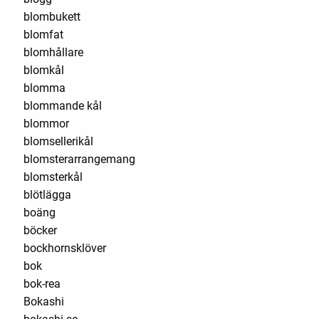
blombukett
blomfat
blomhållare
blomkål
blomma
blommande kål
blommor
blomsellerikål
blomsterarrangemang
blomsterkål
blötlägga
boäng
böcker
bockhornsklöver
bok
bok-rea
Bokashi