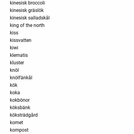
kinesisk broccoli
kinesisk gräslök
kinesisk salladskål
king of the north
kiss
kissvatten
kiwi
klematis
kluster
knöl
knölfänkål
kök
koka
kokbönor
köksbänk
köksträdgård
komet
kompost