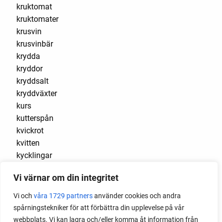
kruktomat
kruktomater
krusvin
krusvinbär
krydda
kryddor
kryddsalt
kryddväxter
kurs
kutterspån
kvickrot
kvitten
kycklingar
kyla
Vi värnar om din integritet
lagra
lagring
Vi och
våra 1729 partners
använder cookies och andra
lakvatten
spårningstekniker för att förbättra din upplevelse på vår
lampor
webbplats. Vi kan lagra och/eller komma åt information från