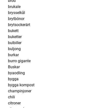
bröd
brukale
brysselkål
brytbönor
brytsockerärt
bukett
buketter
bulbiller
buljong
burkar
burro gigante
Buskar
byaodling
bygga
bygga kompost
champinjoner
chili
citroner