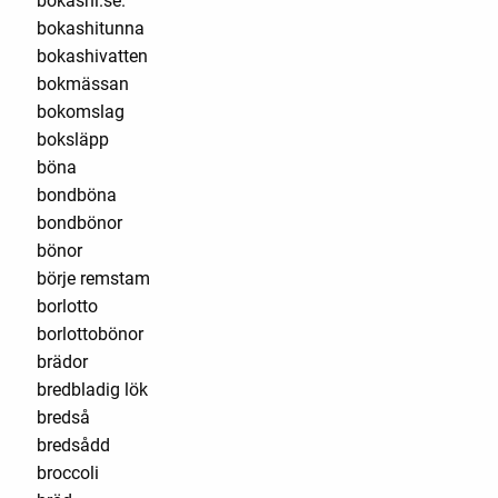
bokashi.se.
bokashitunna
bokashivatten
bokmässan
bokomslag
boksläpp
böna
bondböna
bondbönor
bönor
börje remstam
borlotto
borlottobönor
brädor
bredbladig lök
bredså
bredsådd
broccoli