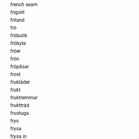
french seam
frigolit
friland
frö
fröbutik
fröbyte
fröer
frön
fröpåsar
frost
frukläder
frukt
fruktremmar
fruktträd
frustuga
frys
frysa
frysa in