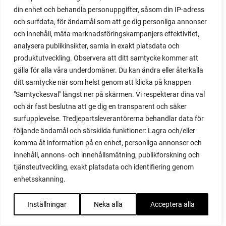
land
din enhet och behandla personuppgifter, såsom din IP-adress
långbönor
och surfdata, för ändamål som att ge dig personliga annonser
länktips
och innehåll, mäta marknadsföringskampanjers effektivitet,
larver
analysera publikinsikter, samla in exakt platsdata och
larvskydd
produktutveckling. Observera att ditt samtycke kommer att
lasagne
gälla för alla våra underdomäner. Du kan ändra eller återkalla
ditt samtycke när som helst genom att klicka på knappen
lästips
"Samtyckesval" längst ner på skärmen. Vi respekterar dina val
lastpallar
och är fast beslutna att ge dig en transparent och säker
lavendel
surfupplevelse. Tredjepartsleverantörerna behandlar data för
ledig
följande ändamål och särskilda funktioner: Lagra och/eller
lerkruka
komma åt information på en enhet, personliga annonser och
lerkrus
innehåll, annons- och innehållsmätning, publikforskning och
libbsticka
tjänsteutveckling, exakt platsdata och identifiering genom
liguster
enhetsskanning.
lilla huset
limabönor
Inställningar
Neka alla
Acceptera alla
lind
lindblommor