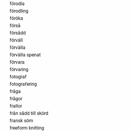
förodla
förodling
föröka
förså
försådd
förväll
förvälla
förvälla spenat
förvara
förvaring
fotograf
fotografering
fråga
frågor
frallor
från sådd till skörd
fransk söm
freeform knitting