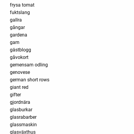
frysa tomat
fuktslang
gallra
gångar
gardena
garn
gästblogg
gåvokort
gemensam odling
genovese
german short rows
giant red
gifter
gjordnära
glasburkar
glasrabarber
glassmaskin
glasväxthus