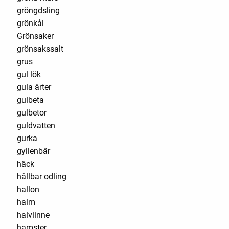
gröngdsling
grönkål
Grönsaker
grönsakssalt
grus
gul lök
gula ärter
gulbeta
gulbetor
guldvatten
gurka
gyllenbär
häck
hållbar odling
hallon
halm
halvlinne
hamster