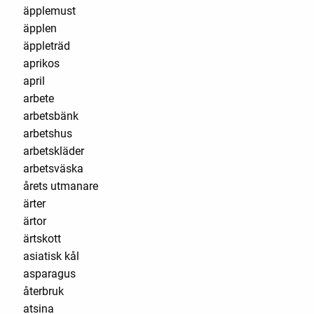
äpplemust
äpplen
äppleträd
aprikos
april
arbete
arbetsbänk
arbetshus
arbetskläder
arbetsväska
årets utmanare
ärter
ärtor
ärtskott
asiatisk kål
asparagus
återbruk
atsina