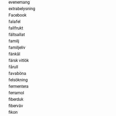
evenemang
extrabelysning
Facebook
falafel
fallfrukt
fältsallat
familj
familjeliv
fänkål
färsk vitlök
fårull
favaböna
felsökning
fermentera
ferramol
fiberduk
fiberväv
fikon