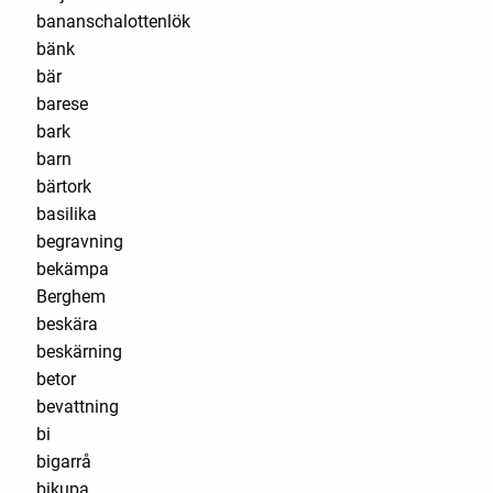
bananschalottenlök
bänk
bär
barese
bark
barn
bärtork
basilika
begravning
bekämpa
Berghem
beskära
beskärning
betor
bevattning
bi
bigarrå
bikupa