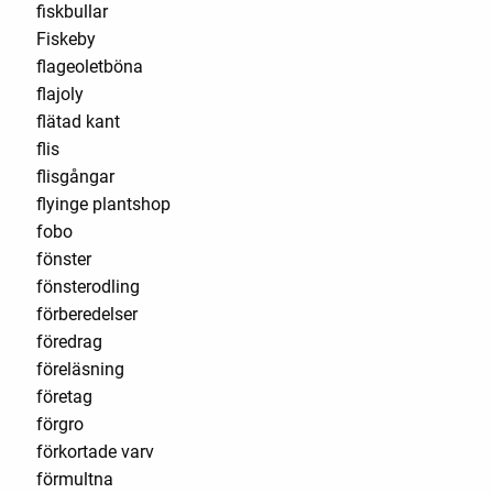
fiskbullar
Fiskeby
flageoletböna
flajoly
flätad kant
flis
flisgångar
flyinge plantshop
fobo
fönster
fönsterodling
förberedelser
föredrag
föreläsning
företag
förgro
förkortade varv
förmultna