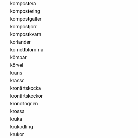
kompostera
kompostering
kompostgaller
kompostjord
kompostkvarn
koriander
kornettblomma
körsbär
körvel
krans
krasse
kronärtskocka
kronärtskockor
kronofogden
krossa
kruka
krukodling
krukor