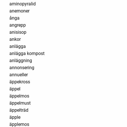
aminopyralid
anemoner
ånga
angrepp
anisisop
ankor
anlägga
anlägga kompost
anläggning
annonsering
annueller
äppekross
äppel
äppelmos
äppelmust
äppelträd
äpple
äpplemos