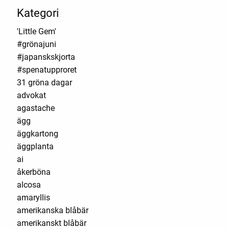
Kategori
'Little Gem'
#grönajuni
#japanskskjorta
#spenatupproret
31 gröna dagar
advokat
agastache
ägg
äggkartong
äggplanta
ai
åkerböna
alcosa
amaryllis
amerikanska blåbär
amerikanskt blåbär