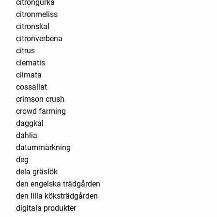
citrongurka
citronmeliss
citronskal
citronverbena
citrus
clematis
climata
cossallat
crimson crush
crowd farming
daggkål
dahlia
datummärkning
deg
dela gräslök
den engelska trädgården
den lilla köksträdgården
digitala produkter