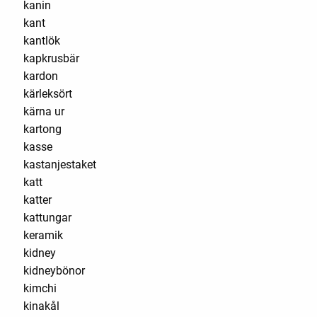
kanin
kant
kantlök
kapkrusbär
kardon
kärleksört
kärna ur
kartong
kasse
kastanjestaket
katt
katter
kattungar
keramik
kidney
kidneybönor
kimchi
kinakål