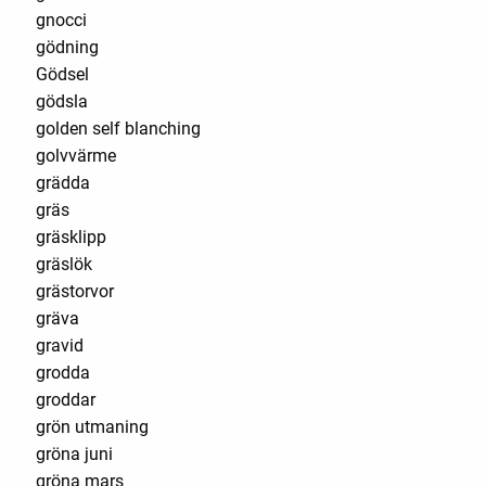
gnocci
gödning
Gödsel
gödsla
golden self blanching
golvvärme
grädda
gräs
gräsklipp
gräslök
grästorvor
gräva
gravid
grodda
groddar
grön utmaning
gröna juni
gröna mars