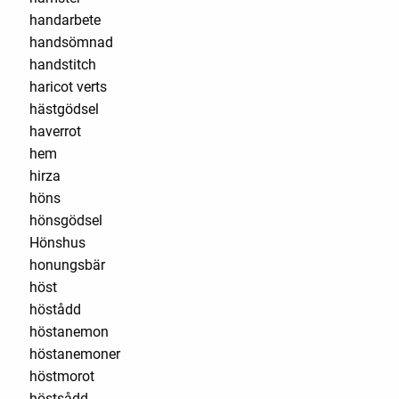
handarbete
handsömnad
handstitch
haricot verts
hästgödsel
haverrot
hem
hirza
höns
hönsgödsel
Hönshus
honungsbär
höst
höstådd
höstanemon
höstanemoner
höstmorot
höstsådd