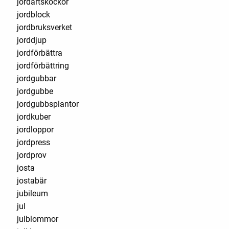
jordärtskockor
jordblock
jordbruksverket
jorddjup
jordförbättra
jordförbättring
jordgubbar
jordgubbe
jordgubbsplantor
jordkuber
jordloppor
jordpress
jordprov
josta
jostabär
jubileum
jul
julblommor