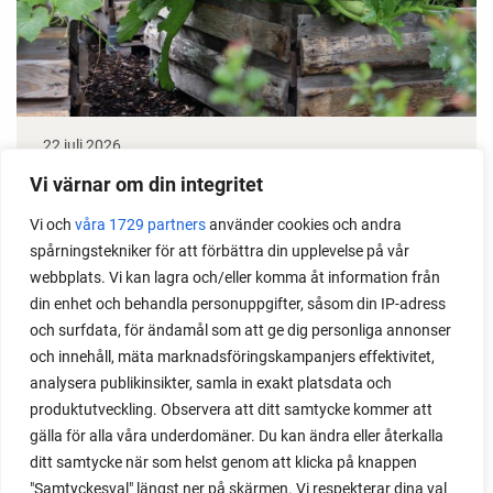
22 juli 2026
Odla stora växter på liten plats
Vi värnar om din integritet
Vi och
våra 1729 partners
använder cookies och andra
Med det här smarta knepet kan du odla också stora
spårningstekniker för att förbättra din upplevelse på vår
växter i en pallkrage tillsammans med andra växter.
webbplats. Vi kan lagra och/eller komma åt information från
Perfekt om du vill odla mycket i på liten yta.
din enhet och behandla personuppgifter, såsom din IP-adress
och surfdata, för ändamål som att ge dig personliga annonser
och innehåll, mäta marknadsföringskampanjers effektivitet,
analysera publikinsikter, samla in exakt platsdata och
produktutveckling. Observera att ditt samtycke kommer att
gälla för alla våra underdomäner. Du kan ändra eller återkalla
ditt samtycke när som helst genom att klicka på knappen
"Samtyckesval" längst ner på skärmen. Vi respekterar dina val