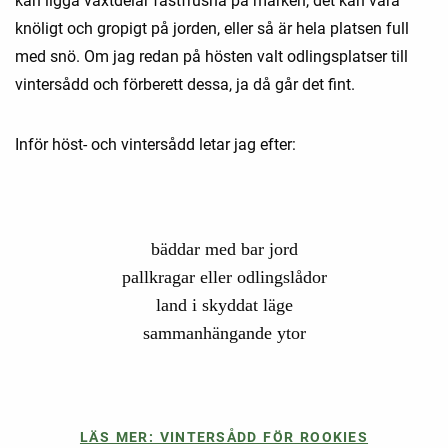
kan ligga växtdelar fastfrusna på marken, det kan vara
knöligt och gropigt på jorden, eller så är hela platsen full
med snö. Om jag redan på hösten valt odlingsplatser till
vintersådd och förberett dessa, ja då går det fint.
Inför höst- och vintersådd letar jag efter:
bäddar med bar jord
pallkragar eller odlingslådor
land i skyddat läge
sammanhängande ytor
LÄS MER: VINTERSÅDD FÖR ROOKIES