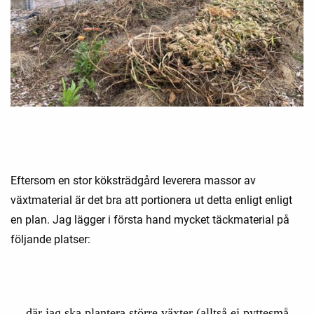
Eftersom en stor köksträdgård leverera massor av
växtmaterial är det bra att portionera ut detta enligt enligt
en plan. Jag lägger i första hand mycket täckmaterial på
följande platser:
där jag ska plantera större växter (alltså ej pyttesmå