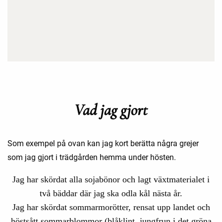
Vad jag gjort
Som exempel på ovan kan jag kort berätta några grejer
som jag gjort i trädgården hemma under hösten.
Jag har skördat alla sojabönor och lagt växtmaterialet i
två bäddar där jag ska odla kål nästa år.
Jag har skördat sommarmorötter, rensat upp landet och
höstsått sommarblommor (blåklint, jungfrun i det gröna