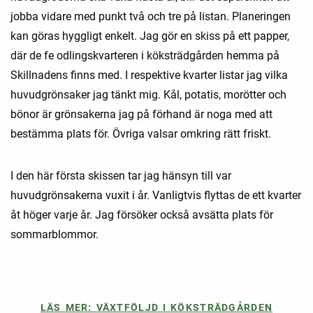
jobba vidare med punkt två och tre på listan. Planeringen
kan göras hyggligt enkelt. Jag gör en skiss på ett papper,
där de fe odlingskvarteren i köksträdgården hemma på
Skillnadens finns med. I respektive kvarter listar jag vilka
huvudgrönsaker jag tänkt mig. Kål, potatis, morötter och
bönor är grönsakerna jag på förhand är noga med att
bestämma plats för. Övriga valsar omkring rätt friskt.
I den här första skissen tar jag hänsyn till var
huvudgrönsakerna vuxit i år. Vanligtvis flyttas de ett kvarter
åt höger varje år. Jag försöker också avsätta plats för
sommarblommor.
LÄS MER: VÄXTFÖLJD I KÖKSTRÄDGÅRDEN