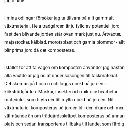
jag är kul!
I mina odlingar försöker jag ta tillvara på allt gammalt
växtmaterial. Hela trädgården är ju fylld av potentiell jord,
fast den blivande jorden står ovan mark just nu. Ärtväxter,
majsstockar, kålblad, morotsblast och gamla blommor - allt
blir prima jord då det komposteras.
Istället för att ta vägen om komposten använder jag nästan
alla växtdelar jag odlat under säsongen till täckmaterial.
Det skördas på hösten och läggs direkt på jorden i
köksträdgården. Maskar, insekter och mikroliv bearbetar
materialet, som bryts ner till mylla direkt på jorden. När
växtmaterial komposteras på jorden blir den rikare och mer
välmående än om trädgårdsskräpet komposteras på annan
plats och sedan transporteras tillbaka till landet som färdig