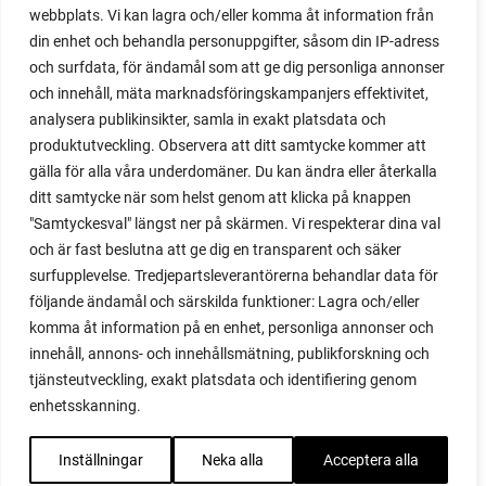
webbplats. Vi kan lagra och/eller komma åt information från
om, planterar och skördar egen lök.
din enhet och behandla personuppgifter, såsom din IP-adress
och surfdata, för ändamål som att ge dig personliga annonser
och innehåll, mäta marknadsföringskampanjers effektivitet,
analysera publikinsikter, samla in exakt platsdata och
produktutveckling. Observera att ditt samtycke kommer att
gälla för alla våra underdomäner. Du kan ändra eller återkalla
ditt samtycke när som helst genom att klicka på knappen
"Samtyckesval" längst ner på skärmen. Vi respekterar dina val
och är fast beslutna att ge dig en transparent och säker
surfupplevelse. Tredjepartsleverantörerna behandlar data för
följande ändamål och särskilda funktioner: Lagra och/eller
komma åt information på en enhet, personliga annonser och
innehåll, annons- och innehållsmätning, publikforskning och
tjänsteutveckling, exakt platsdata och identifiering genom
enhetsskanning.
Inställningar
Neka alla
Acceptera alla