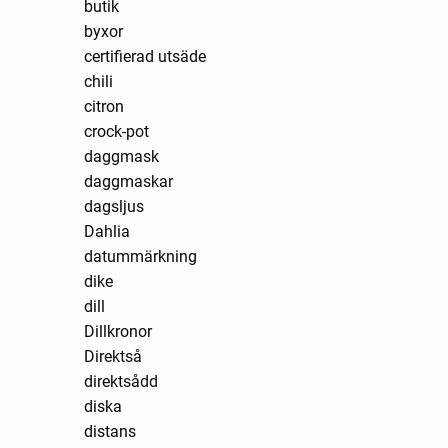
butik
byxor
certifierad utsäde
chili
citron
crock-pot
daggmask
daggmaskar
dagsljus
Dahlia
datummärkning
dike
dill
Dillkronor
Direktså
direktsådd
diska
distans