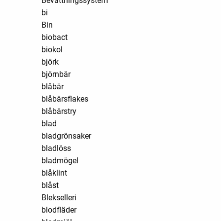
Bevattningssystem
bi
Bin
biobact
biokol
björk
björnbär
blåbär
blåbärsflakes
blåbärstry
blad
bladgrönsaker
bladlöss
bladmögel
blåklint
blåst
Blekselleri
blodfläder