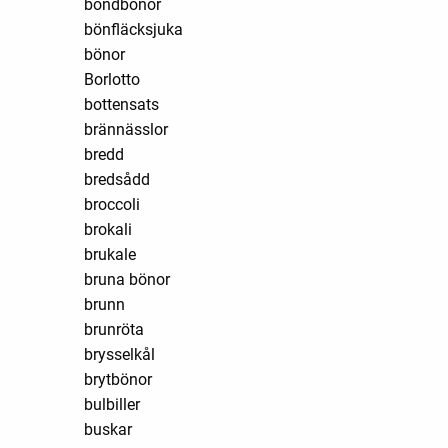
bondbönor
bönfläcksjuka
bönor
Borlotto
bottensats
brännässlor
bredd
bredsådd
broccoli
brokali
brukale
bruna bönor
brunn
brunröta
brysselkål
brytbönor
bulbiller
buskar