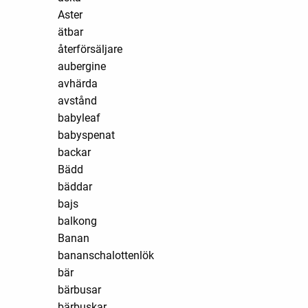
Aster
ätbar
återförsäljare
aubergine
avhärda
avstånd
babyleaf
babyspenat
backar
Bädd
bäddar
bajs
balkong
Banan
bananschalottenlök
bär
bärbusar
bärbuskar