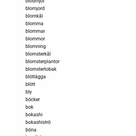
blodmjöl
blomjord
blomkål
blomma
blommar
blommor
blomning
blomsterkål
blomsterplantor
blomstertobak
blötlägga
blött
bly
böcker
bok
bokashi
bokashiströ
böna