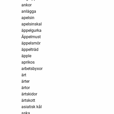
ankor
anlägga
apelsin
apelsinskal
äppelgurka
Äppelmust
äppelsmör
äppelträd
äpple
aprikos
arbetsbyxor
ärt
ärter
ärtor
ärtskidor
ärtskott
asiatisk kål
aska