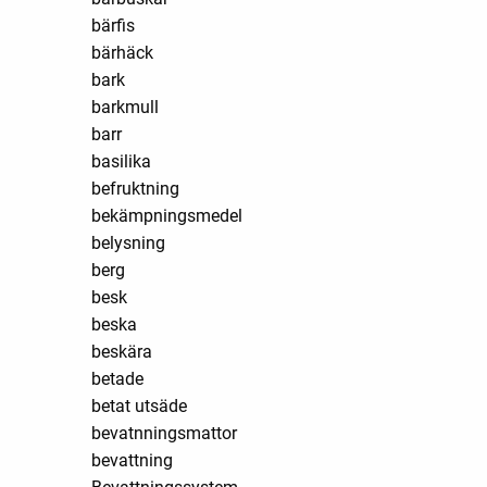
bärfis
bärhäck
bark
barkmull
barr
basilika
befruktning
bekämpningsmedel
belysning
berg
besk
beska
beskära
betade
betat utsäde
bevatnningsmattor
bevattning