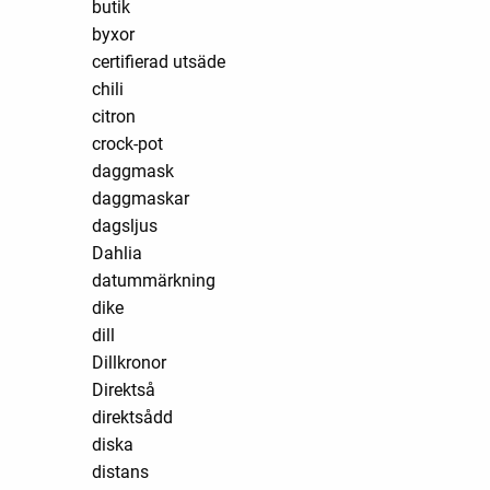
butik
byxor
certifierad utsäde
chili
citron
crock-pot
daggmask
daggmaskar
dagsljus
Dahlia
datummärkning
dike
dill
Dillkronor
Direktså
direktsådd
diska
distans