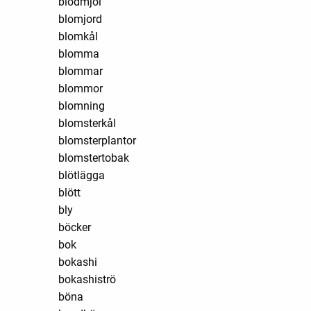
blodmjöl
blomjord
blomkål
blomma
blommar
blommor
blomning
blomsterkål
blomsterplantor
blomstertobak
blötlägga
blött
bly
böcker
bok
bokashi
bokashiströ
böna