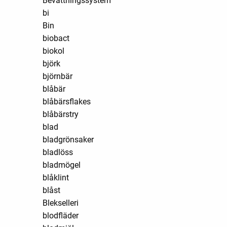
Bevattningssystem
bi
Bin
biobact
biokol
björk
björnbär
blåbär
blåbärsflakes
blåbärstry
blad
bladgrönsaker
bladlöss
bladmögel
blåklint
blåst
Blekselleri
blodfläder