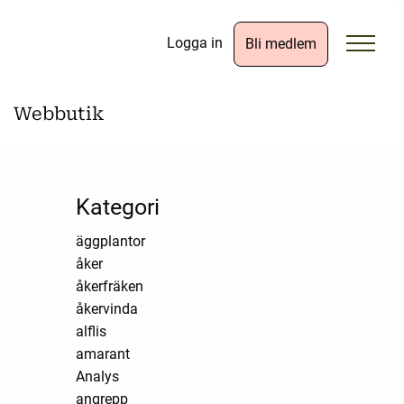
Logga in
Bli medlem
Webbutik
Kategori
äggplantor
åker
åkerfräken
åkervinda
alflis
amarant
Analys
angrepp