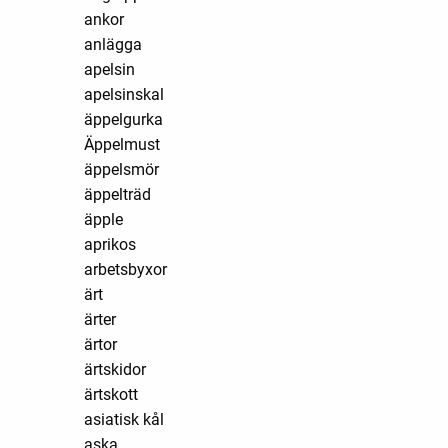
ankor
anlägga
apelsin
apelsinskal
äppelgurka
Äppelmust
äppelsmör
äppelträd
äpple
aprikos
arbetsbyxor
ärt
ärter
ärtor
ärtskidor
ärtskott
asiatisk kål
aska