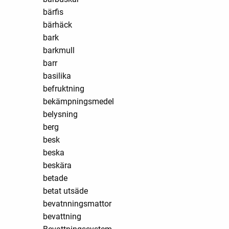
bärfis
bärhäck
bark
barkmull
barr
basilika
befruktning
bekämpningsmedel
belysning
berg
besk
beska
beskära
betade
betat utsäde
bevatnningsmattor
bevattning