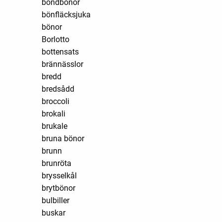
bondbönor
bönfläcksjuka
bönor
Borlotto
bottensats
brännässlor
bredd
bredsådd
broccoli
brokali
brukale
bruna bönor
brunn
brunröta
brysselkål
brytbönor
bulbiller
buskar