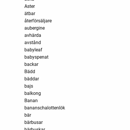
Aster
ätbar
återförsäljare
aubergine
avhärda
avstånd
babyleaf
babyspenat
backar
Bädd
bäddar
bajs
balkong
Banan
bananschalottenlök
bär
bärbusar
bärbuskar