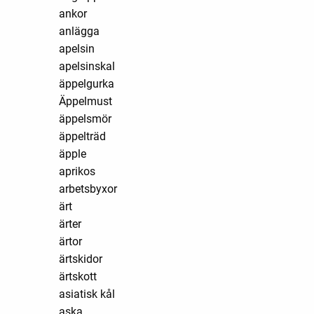
ankor
anlägga
apelsin
apelsinskal
äppelgurka
Äppelmust
äppelsmör
äppelträd
äpple
aprikos
arbetsbyxor
ärt
ärter
ärtor
ärtskidor
ärtskott
asiatisk kål
aska