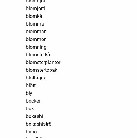
blodmjöl
blomjord
blomkål
blomma
blommar
blommor
blomning
blomsterkål
blomsterplantor
blomstertobak
blötlägga
blött
bly
böcker
bok
bokashi
bokashiströ
böna