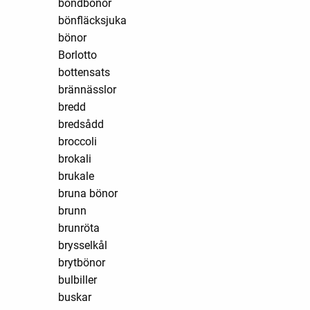
bondbönor
bönfläcksjuka
bönor
Borlotto
bottensats
brännässlor
bredd
bredsådd
broccoli
brokali
brukale
bruna bönor
brunn
brunröta
brysselkål
brytbönor
bulbiller
buskar