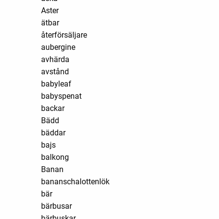
Aster
ätbar
återförsäljare
aubergine
avhärda
avstånd
babyleaf
babyspenat
backar
Bädd
bäddar
bajs
balkong
Banan
bananschalottenlök
bär
bärbusar
bärbuskar