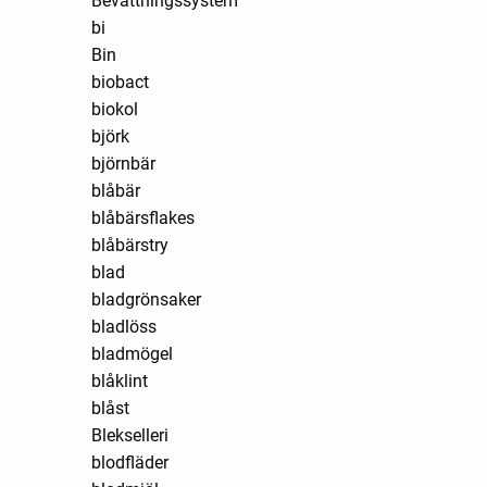
Bevattningssystem
bi
Bin
biobact
biokol
björk
björnbär
blåbär
blåbärsflakes
blåbärstry
blad
bladgrönsaker
bladlöss
bladmögel
blåklint
blåst
Blekselleri
blodfläder