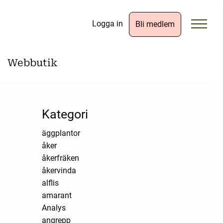
Logga in
Bli medlem
Webbutik
Kategori
äggplantor
åker
åkerfräken
åkervinda
alflis
amarant
Analys
angrepp