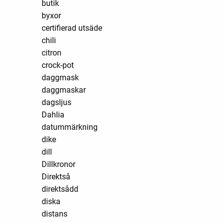
butik
byxor
certifierad utsäde
chili
citron
crock-pot
daggmask
daggmaskar
dagsljus
Dahlia
datummärkning
dike
dill
Dillkronor
Direktså
direktsådd
diska
distans