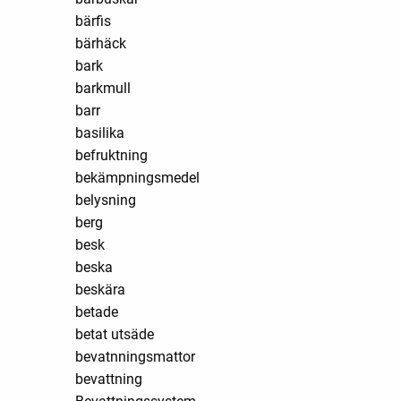
bärfis
bärhäck
bark
barkmull
barr
basilika
befruktning
bekämpningsmedel
belysning
berg
besk
beska
beskära
betade
betat utsäde
bevatnningsmattor
bevattning