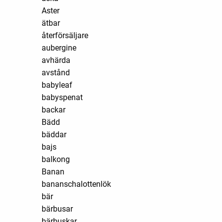
Aster
ätbar
återförsäljare
aubergine
avhärda
avstånd
babyleaf
babyspenat
backar
Bädd
bäddar
bajs
balkong
Banan
bananschalottenlök
bär
bärbusar
bärbuskar