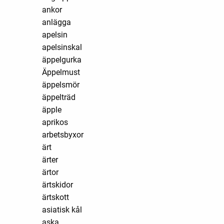
ankor
anlägga
apelsin
apelsinskal
äppelgurka
Äppelmust
äppelsmör
äppelträd
äpple
aprikos
arbetsbyxor
ärt
ärter
ärtor
ärtskidor
ärtskott
asiatisk kål
aska