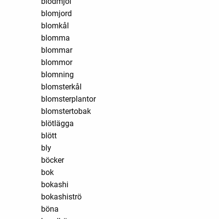
blodmjöl
blomjord
blomkål
blomma
blommar
blommor
blomning
blomsterkål
blomsterplantor
blomstertobak
blötlägga
blött
bly
böcker
bok
bokashi
bokashiströ
böna