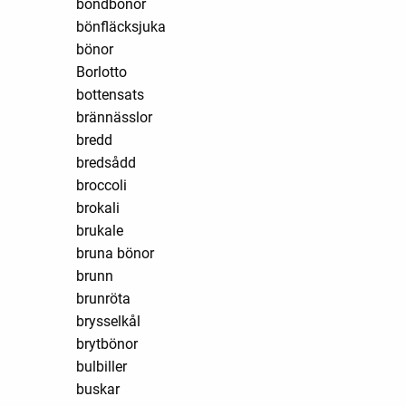
bondbönor
bönfläcksjuka
bönor
Borlotto
bottensats
brännässlor
bredd
bredsådd
broccoli
brokali
brukale
bruna bönor
brunn
brunröta
brysselkål
brytbönor
bulbiller
buskar