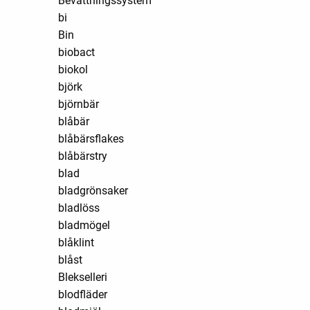
Bevattningssystem
bi
Bin
biobact
biokol
björk
björnbär
blåbär
blåbärsflakes
blåbärstry
blad
bladgrönsaker
bladlöss
bladmögel
blåklint
blåst
Blekselleri
blodfläder