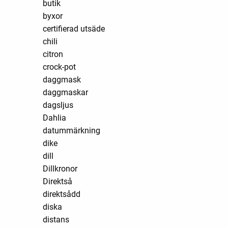
butik
byxor
certifierad utsäde
chili
citron
crock-pot
daggmask
daggmaskar
dagsljus
Dahlia
datummärkning
dike
dill
Dillkronor
Direktså
direktsådd
diska
distans