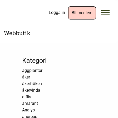
Logga in
Bli medlem
Webbutik
Kategori
äggplantor
åker
åkerfräken
åkervinda
alflis
amarant
Analys
angrepp