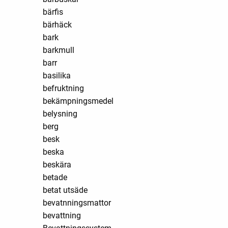
bärfis
bärhäck
bark
barkmull
barr
basilika
befruktning
bekämpningsmedel
belysning
berg
besk
beska
beskära
betade
betat utsäde
bevatnningsmattor
bevattning