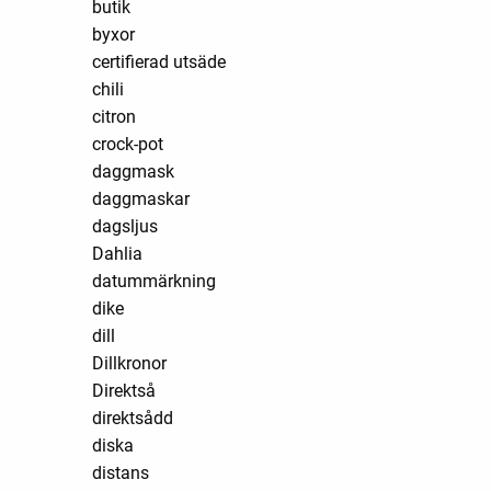
butik
byxor
certifierad utsäde
chili
citron
crock-pot
daggmask
daggmaskar
dagsljus
Dahlia
datummärkning
dike
dill
Dillkronor
Direktså
direktsådd
diska
distans