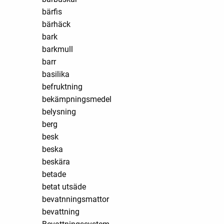
bärfis
bärhäck
bark
barkmull
barr
basilika
befruktning
bekämpningsmedel
belysning
berg
besk
beska
beskära
betade
betat utsäde
bevatnningsmattor
bevattning