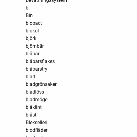
Bevattningssystem
bi
Bin
biobact
biokol
björk
björnbär
blåbär
blåbärsflakes
blåbärstry
blad
bladgrönsaker
bladlöss
bladmögel
blåklint
blåst
Blekselleri
blodfläder