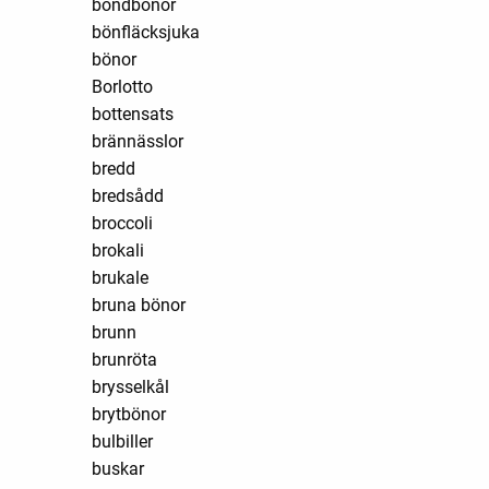
bondbönor
bönfläcksjuka
bönor
Borlotto
bottensats
brännässlor
bredd
bredsådd
broccoli
brokali
brukale
bruna bönor
brunn
brunröta
brysselkål
brytbönor
bulbiller
buskar