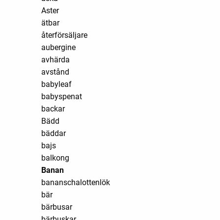
Aster
ätbar
återförsäljare
aubergine
avhärda
avstånd
babyleaf
babyspenat
backar
Bädd
bäddar
bajs
balkong
Banan
bananschalottenlök
bär
bärbusar
bärbuskar