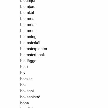
blodmjöl
blomjord
blomkål
blomma
blommar
blommor
blomning
blomsterkål
blomsterplantor
blomstertobak
blötlägga
blött
bly
böcker
bok
bokashi
bokashiströ
böna