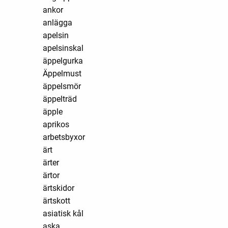
ankor
anlägga
apelsin
apelsinskal
äppelgurka
Äppelmust
äppelsmör
äppelträd
äpple
aprikos
arbetsbyxor
ärt
ärter
ärtor
ärtskidor
ärtskott
asiatisk kål
aska