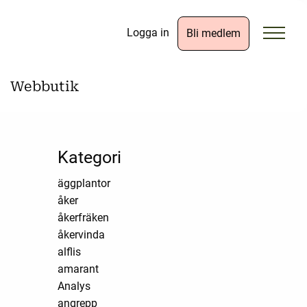
Logga in
Bli medlem
Webbutik
Kategori
äggplantor
åker
åkerfräken
åkervinda
alflis
amarant
Analys
angrepp