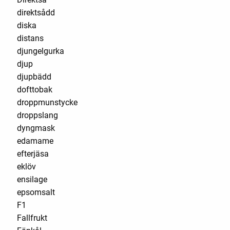
direktsådd
diska
distans
djungelgurka
djup
djupbädd
dofttobak
droppmunstycke
droppslang
dyngmask
edamame
efterjäsa
eklöv
ensilage
epsomsalt
F1
Fallfrukt