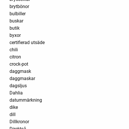
brytbönor
bulbiller
buskar
butik
byxor
certifierad utsäde
chili
citron
crock-pot
daggmask
daggmaskar
dagsljus
Dahlia
datummärkning
dike
dill
Dillkronor
Direktså