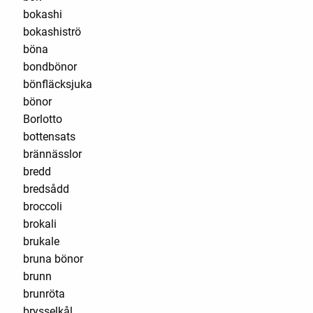
bokashi
bokashiströ
böna
bondbönor
bönfläcksjuka
bönor
Borlotto
bottensats
brännässlor
bredd
bredsådd
broccoli
brokali
brukale
bruna bönor
brunn
brunröta
brysselkål