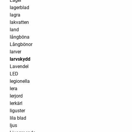
Lager
lagerblad
lagra
lakvatten
land
långböna
Långbönor
larver
larvskydd
Lavendel
LED
legionella
lera
lerjord
lerkärl
liguster
lila blad
ljus