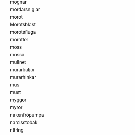
mognar
mördarsniglar
morot
Morotsblast
morotsfluga
morötter
möss
mossa
mullnet
murarbaljor
murarhinkar
mus
must
myggor
myror
nakenfröpumpa
narcisstobak
näring