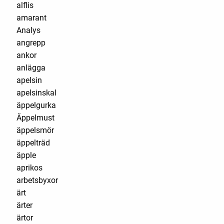
alflis
amarant
Analys
angrepp
ankor
anlägga
apelsin
apelsinskal
äppelgurka
Äppelmust
äppelsmör
äppelträd
äpple
aprikos
arbetsbyxor
ärt
ärter
ärtor