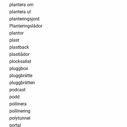
plantera om
plantera ut
planteringsjord
Planteringslådor
plantor
plast
plastback
plastlådor
plocksallat
pluggbox
pluggbrätte
pluggbrätten
podcast
podd
pollinera
pollinering
polytunnel
portal