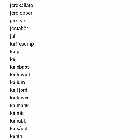
jordkällare
jordloppor
jordtyp
jostabär
juli
kaffesump
kajp
kål
kalebass
kålhuvud
kalium
kall jord
kållarver
kallbänk
kålnät
kålrabbi
kålsådd
kanin