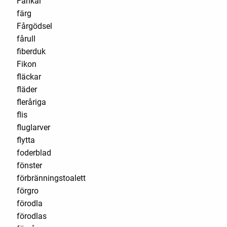
Fänkål
färg
Fårgödsel
fårull
fiberduk
Fikon
fläckar
fläder
fleråriga
flis
fluglarver
flytta
foderblad
fönster
förbränningstoalett
förgro
förodla
förodlas