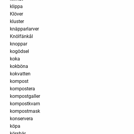
klippa
Klöver
kluster
knäpparlarver
Knölfänkål
knoppar
kogödsel
koka
kokböna
kokvatten
kompost
kompostera
kompostgaller
kompostkvarn
kompostmask
konservera
köpa
körsbär