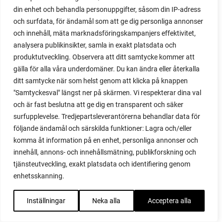
din enhet och behandla personuppgifter, såsom din IP-adress
rangliga
och surfdata, för ändamål som att ge dig personliga annonser
rättika
och innehåll, mäta marknadsföringskampanjers effektivitet,
råttor
analysera publikinsikter, samla in exakt platsdata och
recept
produktutveckling. Observera att ditt samtycke kommer att
red noodle
gälla för alla våra underdomäner. Du kan ändra eller återkalla
redskap
ditt samtycke när som helst genom att klicka på knappen
reklamblad
"Samtyckesval" längst ner på skärmen. Vi respekterar dina val
Remonterande
och är fast beslutna att ge dig en transparent och säker
rengöring
surfupplevelse. Tredjepartsleverantörerna behandlar data för
rephängare
följande ändamål och särskilda funktioner: Lagra och/eller
riga
komma åt information på en enhet, personliga annonser och
riktning
innehåll, annons- och innehållsmätning, publikforskning och
ringblommor
tjänsteutveckling, exakt platsdata och identifiering genom
Rockwool
enhetsskanning.
Rödbeta
rödbetor
Inställningar
Neka alla
Acceptera alla
rödkål
rönnbärsmal