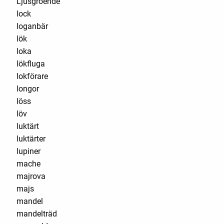
Ljusgroende
lock
loganbär
lök
loka
lökfluga
lokförare
longor
löss
löv
luktärt
luktärter
lupiner
mache
majrova
majs
mandel
mandelträd