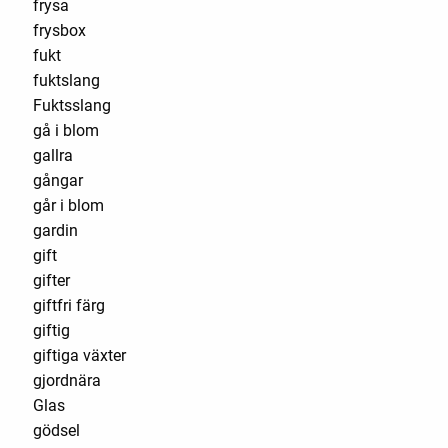
frysa
frysbox
fukt
fuktslang
Fuktsslang
gå i blom
gallra
gångar
går i blom
gardin
gift
gifter
giftfri färg
giftig
giftiga växter
gjordnära
Glas
gödsel