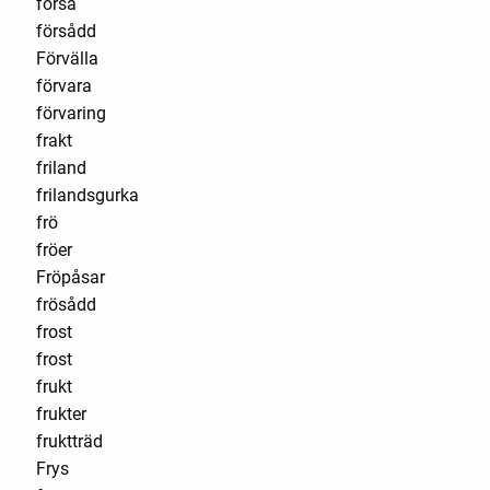
förså
försådd
Förvälla
förvara
förvaring
frakt
friland
frilandsgurka
frö
fröer
Fröpåsar
frösådd
frost
frost
frukt
frukter
fruktträd
Frys