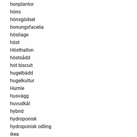
honplantor
höns
hönsgödsel
honungsfacelia
hösilage
höst
Hösthallon
höstsådd
hot biscuit
hugelbädd
hugelkultur
Humle
husvägg
huvudkål
hybrid
hydroponisk
hydroponisk odling
ikea