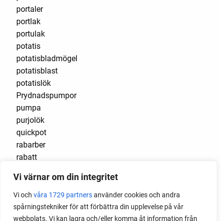
portaler
portlak
portulak
potatis
potatisbladmögel
potatisblast
potatislök
Prydnadspumpor
pumpa
purjolök
quickpot
rabarber
rabatt
radavstånd
Vi värnar om din integritet
rädisa
rädisor
Vi och
våra 1729 partners
använder cookies och andra
rådjur
spårningstekniker för att förbättra din upplevelse på vår
ramslök
webbplats. Vi kan lagra och/eller komma åt information från