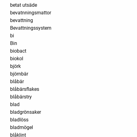
betat utsäde
bevatnningsmattor
bevattning
Bevattningssystem
bi
Bin
biobact
biokol
björk
björnbär
blåbär
blåbärsflakes
blåbärstry
blad
bladgrönsaker
bladlöss
bladmögel
blåklint