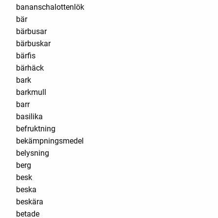
bananschalottenlök
bär
bärbusar
bärbuskar
bärfis
bärhäck
bark
barkmull
barr
basilika
befruktning
bekämpningsmedel
belysning
berg
besk
beska
beskära
betade