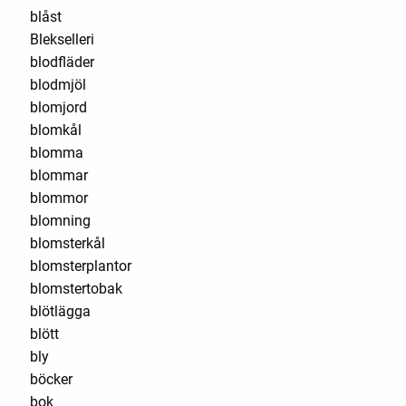
blåst
Blekselleri
blodfläder
blodmjöl
blomjord
blomkål
blomma
blommar
blommor
blomning
blomsterkål
blomsterplantor
blomstertobak
blötlägga
blött
bly
böcker
bok