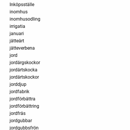
Inköpsställe
inomhus
inomhusodling
irrigatia
januari
jätteärt
jätteverbena
jord
jordärgskockor
jordärtskocka
jordärtskockor
jorddjup
jordfabrik
jordförbättra
jordförbättring
jordfräs
jordgubbar
jordgubbsfrön