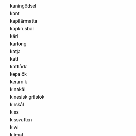
kaningödsel
kant
kapilärmatta
kapkrusbär
kärl
kartong
katja
katt
kattlåda
kepalök
keramik
kinakål
kinesisk gräslök
kirskål
kiss
kissvatten
kiwi
klimat