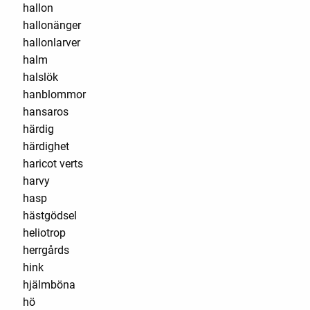
hallon
hallonänger
hallonlarver
halm
halslök
hanblommor
hansaros
härdig
härdighet
haricot verts
harvy
hasp
hästgödsel
heliotrop
herrgårds
hink
hjälmböna
hö