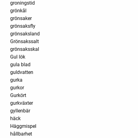
groningstid
grönkål
grönsaker
grönsaksfly
grönsaksland
Grönsakssalt
grönsaksskal
Gul lök
gula blad
guldvatten
gurka
gurkor
Gurkört
gurkväxter
gyllenbär
häck
Häggmispel
hållbarhet