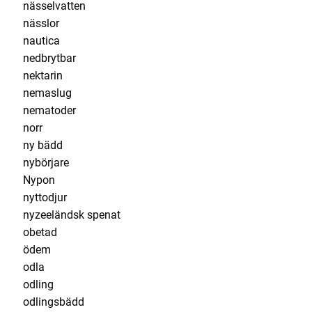
nässelvatten
nässlor
nautica
nedbrytbar
nektarin
nemaslug
nematoder
norr
ny bädd
nybörjare
Nypon
nyttodjur
nyzeeländsk spenat
obetad
ödem
odla
odling
odlingsbädd