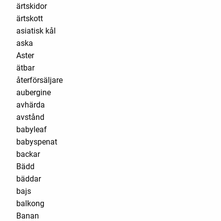
ärtskidor
ärtskott
asiatisk kål
aska
Aster
ätbar
återförsäljare
aubergine
avhärda
avstånd
babyleaf
babyspenat
backar
Bädd
bäddar
bajs
balkong
Banan