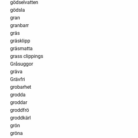
gödselvatten
gödsla
gran
granbarr
gräs
gräsklipp
gräsmatta
grass clippings
Gråsuggor
gräva
Grävfri
grobarhet
grodda
groddar
groddfrö
groddkärl
grön
gröna