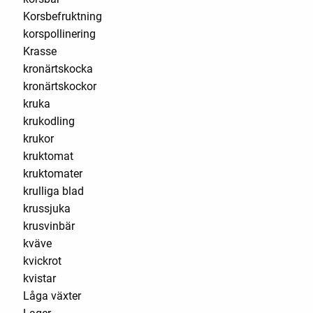
Korsbefruktning
korspollinering
Krasse
kronärtskocka
kronärtskockor
kruka
krukodling
krukor
kruktomat
kruktomater
krulliga blad
krussjuka
krusvinbär
kväve
kvickrot
kvistar
Låga växter