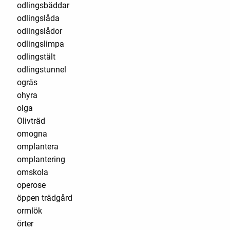
odlingsbäddar
odlingslåda
odlingslådor
odlingslimpa
odlingstält
odlingstunnel
ogräs
ohyra
olga
Olivträd
omogna
omplantera
omplantering
omskola
operose
öppen trädgård
ormlök
örter