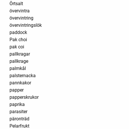
Örtsalt
övervintra
övervintring
övervintringslök
paddock
Pak choi
pak coi
pallkragar
pallkrage
palmkål
palsternacka
pannkakor
papper
papperskrukor
paprika
parasiter
päronträd
Pelarfrukt