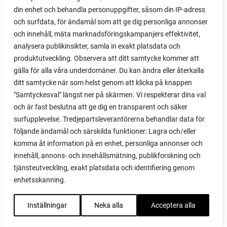
rättika
din enhet och behandla personuppgifter, såsom din IP-adress
råttor
och surfdata, för ändamål som att ge dig personliga annonser
recept
och innehåll, mäta marknadsföringskampanjers effektivitet,
red noodle
analysera publikinsikter, samla in exakt platsdata och
redskap
produktutveckling. Observera att ditt samtycke kommer att
reklamblad
gälla för alla våra underdomäner. Du kan ändra eller återkalla
Remonterande
ditt samtycke när som helst genom att klicka på knappen
rengöring
"Samtyckesval" längst ner på skärmen. Vi respekterar dina val
rephängare
och är fast beslutna att ge dig en transparent och säker
riga
surfupplevelse. Tredjepartsleverantörerna behandlar data för
riktning
följande ändamål och särskilda funktioner: Lagra och/eller
ringblommor
komma åt information på en enhet, personliga annonser och
Rockwool
innehåll, annons- och innehållsmätning, publikforskning och
Rödbeta
tjänsteutveckling, exakt platsdata och identifiering genom
rödbetor
enhetsskanning.
rödkål
rönnbärsmal
Inställningar
Neka alla
Acceptera alla
Rootmaster