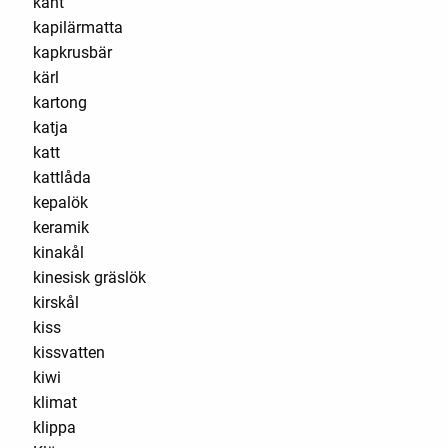
kant
kapilärmatta
kapkrusbär
kärl
kartong
katja
katt
kattlåda
kepalök
keramik
kinakål
kinesisk gräslök
kirskål
kiss
kissvatten
kiwi
klimat
klippa