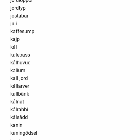
jordloppor
jordtyp
jostabär
juli
kaffesump
kajp
kål
kalebass
kålhuvud
kalium
kall jord
kållarver
kallbänk
kålnät
kålrabbi
kålsådd
kanin
kaningödsel