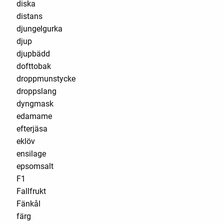
diska
distans
djungelgurka
djup
djupbädd
dofttobak
droppmunstycke
droppslang
dyngmask
edamame
efterjäsa
eklöv
ensilage
epsomsalt
F1
Fallfrukt
Fänkål
färg