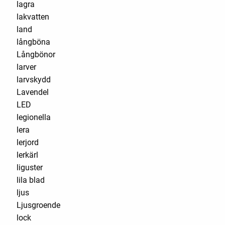
lagra
lakvatten
land
långböna
Långbönor
larver
larvskydd
Lavendel
LED
legionella
lera
lerjord
lerkärl
liguster
lila blad
ljus
Ljusgroende
lock