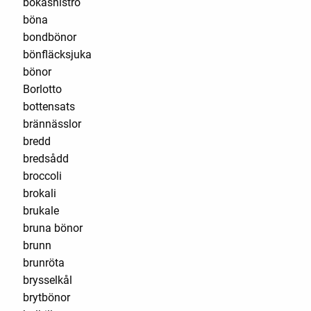
bokashiströ
böna
bondbönor
bönfläcksjuka
bönor
Borlotto
bottensats
brännässlor
bredd
bredsådd
broccoli
brokali
brukale
bruna bönor
brunn
brunröta
brysselkål
brytbönor