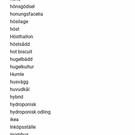
hönsgödsel
honungsfacelia
hösilage
höst
Hösthallon
höstsådd
hot biscuit
hugelbädd
hugelkultur
Humle
husvägg
huvudkål
hybrid
hydroponisk
hydroponisk odling
ikea
Inköpsställe
inomhus