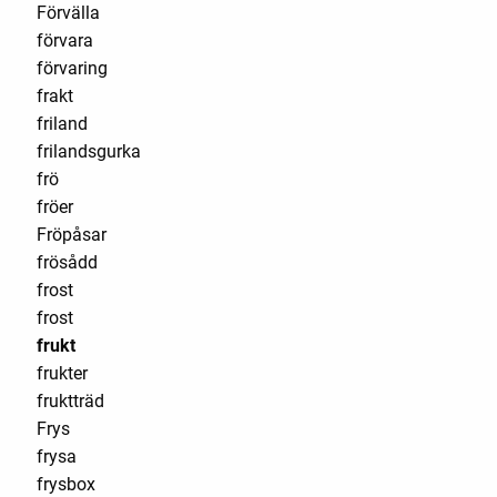
Förvälla
förvara
förvaring
frakt
friland
frilandsgurka
frö
fröer
Fröpåsar
frösådd
frost
frost
frukt
frukter
fruktträd
Frys
frysa
frysbox