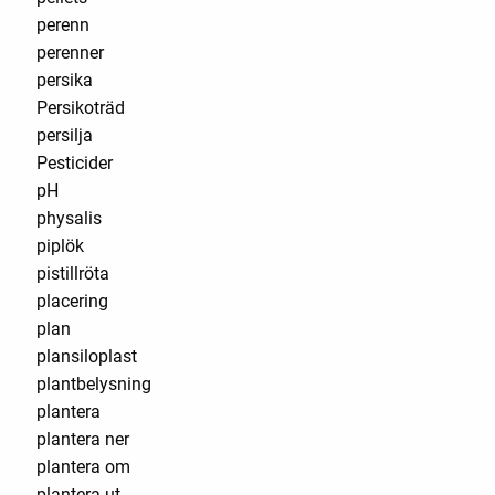
perenn
perenner
persika
Persikoträd
persilja
Pesticider
pH
physalis
piplök
pistillröta
placering
plan
plansiloplast
plantbelysning
plantera
plantera ner
plantera om
plantera ut