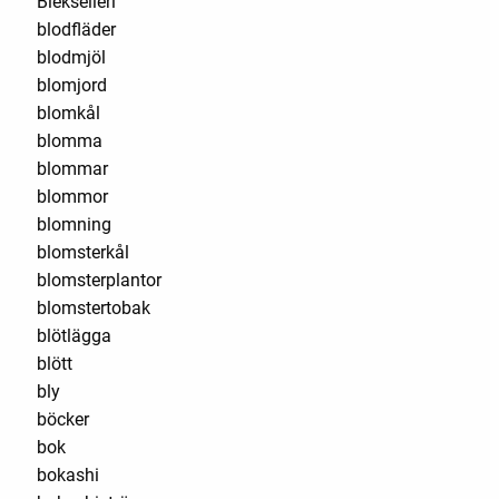
Blekselleri
blodfläder
blodmjöl
blomjord
blomkål
blomma
blommar
blommor
blomning
blomsterkål
blomsterplantor
blomstertobak
blötlägga
blött
bly
böcker
bok
bokashi