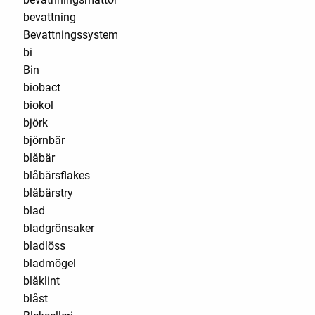
bevattning
Bevattningssystem
bi
Bin
biobact
biokol
björk
björnbär
blåbär
blåbärsflakes
blåbärstry
blad
bladgrönsaker
bladlöss
bladmögel
blåklint
blåst