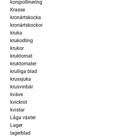
korspollinering
Krasse
kronärtskocka
kronärtskockor
kruka
krukodling
krukor
kruktomat
kruktomater
krulliga blad
krussjuka
krusvinbär
kväve
kvickrot
kvistar
Låga växter
Lager
lagerblad