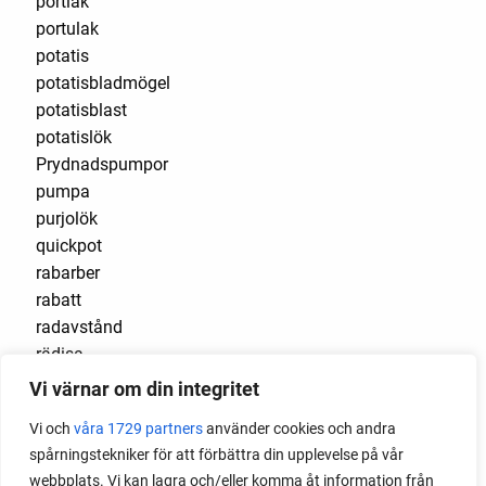
portlak
portulak
potatis
potatisbladmögel
potatisblast
potatislök
Prydnadspumpor
pumpa
purjolök
quickpot
rabarber
rabatt
radavstånd
rädisa
rädisor
Vi värnar om din integritet
rådjur
Vi och
våra 1729 partners
använder cookies och andra
ramslök
spårningstekniker för att förbättra din upplevelse på vår
rangliga
webbplats. Vi kan lagra och/eller komma åt information från