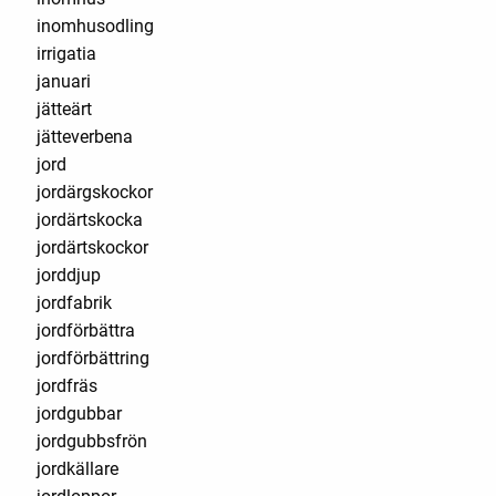
inomhusodling
irrigatia
januari
jätteärt
jätteverbena
jord
jordärgskockor
jordärtskocka
jordärtskockor
jorddjup
jordfabrik
jordförbättra
jordförbättring
jordfräs
jordgubbar
jordgubbsfrön
jordkällare