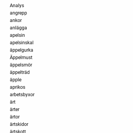
Analys
angrepp
ankor
anlägga
apelsin
apelsinskal
äppelgurka
Äppelmust
äppelsmör
äppelträd
äpple
aprikos
arbetsbyxor
ärt
ärter
ärtor
ärtskidor
ärtskott