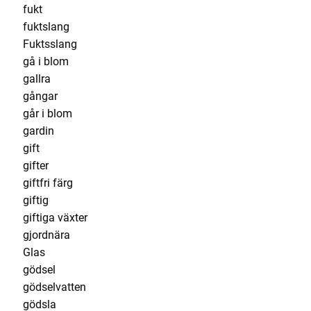
fukt
fuktslang
Fuktsslang
gå i blom
gallra
gångar
går i blom
gardin
gift
gifter
giftfri färg
giftig
giftiga växter
gjordnära
Glas
gödsel
gödselvatten
gödsla