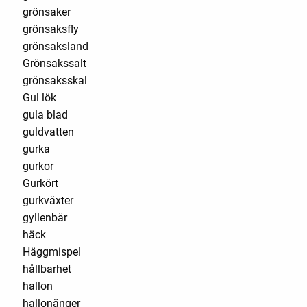
grönsaker
grönsaksfly
grönsaksland
Grönsakssalt
grönsaksskal
Gul lök
gula blad
guldvatten
gurka
gurkor
Gurkört
gurkväxter
gyllenbär
häck
Häggmispel
hållbarhet
hallon
hallonänger