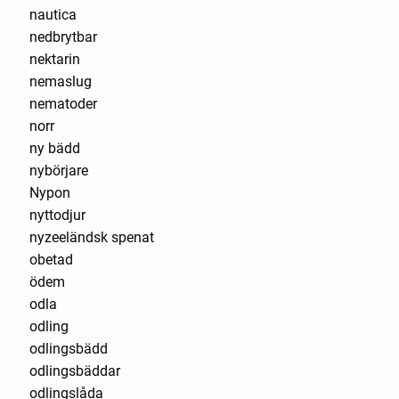
nautica
nedbrytbar
nektarin
nemaslug
nematoder
norr
ny bädd
nybörjare
Nypon
nyttodjur
nyzeeländsk spenat
obetad
ödem
odla
odling
odlingsbädd
odlingsbäddar
odlingslåda