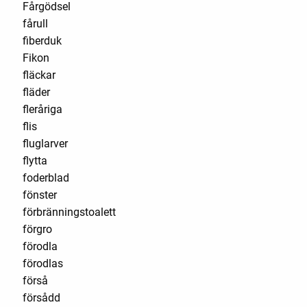
Fårgödsel
fårull
fiberduk
Fikon
fläckar
fläder
fleråriga
flis
fluglarver
flytta
foderblad
fönster
förbränningstoalett
förgro
förodla
förodlas
förså
försådd