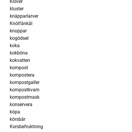
Klöver
kluster
knäpparlarver
Knölfänkål
knoppar
kogödsel
koka
kokböna
kokvatten
kompost
kompostera
kompostgaller
kompostkvarn
kompostmask
konservera
köpa
körsbär
Korsbefruktning