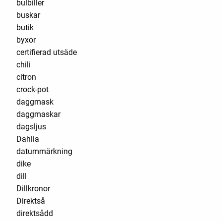
bulbiller
buskar
butik
byxor
certifierad utsäde
chili
citron
crock-pot
daggmask
daggmaskar
dagsljus
Dahlia
datummärkning
dike
dill
Dillkronor
Direktså
direktsådd