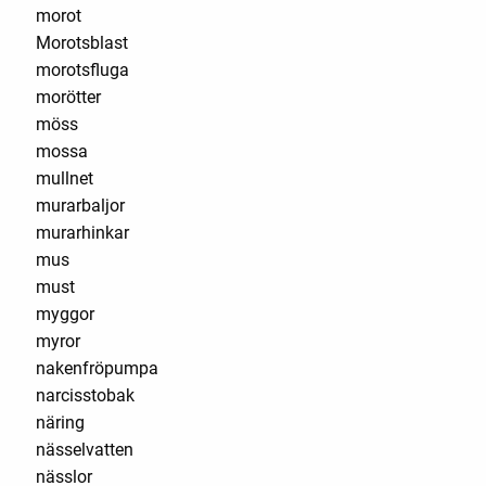
morot
Morotsblast
morotsfluga
morötter
möss
mossa
mullnet
murarbaljor
murarhinkar
mus
must
myggor
myror
nakenfröpumpa
narcisstobak
näring
nässelvatten
nässlor