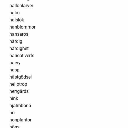
hallonlarver
halm
halslök
hanblommor
hansaros
härdig
härdighet
haricot verts
harvy
hasp
hästgödsel
heliotrop
herrgårds
hink
hjälmböna
hö
honplantor
höns