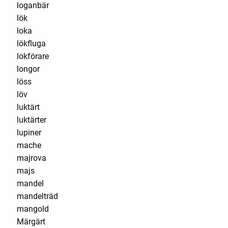
loganbär
lök
loka
lökfluga
lokförare
longor
löss
löv
luktärt
luktärter
lupiner
mache
majrova
majs
mandel
mandelträd
mangold
Märgärt