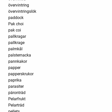
övervintring
övervintringslök
paddock
Pak choi
pak coi
pallkragar
pallkrage
palmkål
palsternacka
pannkakor
papper
papperskrukor
paprika
parasiter
päronträd
Pelarfrukt
Pelarträd
pellets