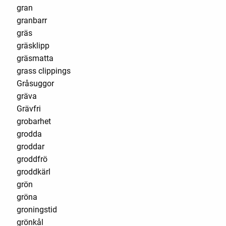
gran
granbarr
gräs
gräsklipp
gräsmatta
grass clippings
Gråsuggor
gräva
Grävfri
grobarhet
grodda
groddar
groddfrö
groddkärl
grön
gröna
groningstid
grönkål