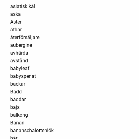
asiatisk kål
aska
Aster
ätbar
återförsäljare
aubergine
avhärda
avstånd
babyleaf
babyspenat
backar
Bädd
bäddar
bajs
balkong
Banan
bananschalottenlök
bär