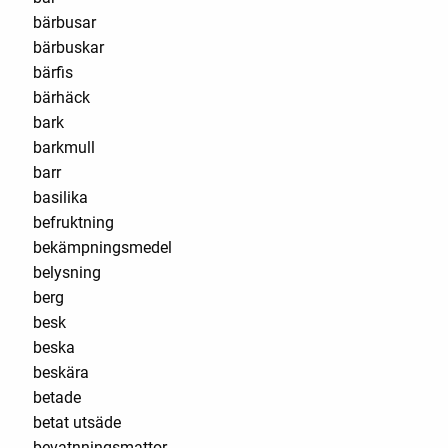
bärbusar
bärbuskar
bärfis
bärhäck
bark
barkmull
barr
basilika
befruktning
bekämpningsmedel
belysning
berg
besk
beska
beskära
betade
betat utsäde
bevatnningsmattor