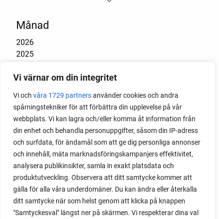
Månad
2026
2025
2024
Vi värnar om din integritet
2023
2022
Vi och
våra 1729 partners
använder cookies och andra
2021
spårningstekniker för att förbättra din upplevelse på vår
2020
webbplats. Vi kan lagra och/eller komma åt information från
2019
din enhet och behandla personuppgifter, såsom din IP-adress
2018
och surfdata, för ändamål som att ge dig personliga annonser
2017
och innehåll, mäta marknadsföringskampanjers effektivitet,
2016
analysera publikinsikter, samla in exakt platsdata och
2015
produktutveckling. Observera att ditt samtycke kommer att
2014
gälla för alla våra underdomäner. Du kan ändra eller återkalla
ditt samtycke när som helst genom att klicka på knappen
"Samtyckesval" längst ner på skärmen. Vi respekterar dina val