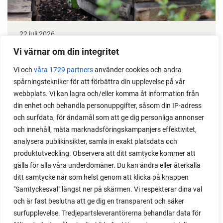
22 juli 2026
Odla stora växter på liten plats
Vi värnar om din integritet
Vi och
våra 1729 partners
använder cookies och andra
Med det här smarta knepet kan du odla också stora
spårningstekniker för att förbättra din upplevelse på vår
växter i en pallkrage tillsammans med andra växter.
webbplats. Vi kan lagra och/eller komma åt information från
Perfekt om du vill odla mycket i på liten yta.
din enhet och behandla personuppgifter, såsom din IP-adress
och surfdata, för ändamål som att ge dig personliga annonser
och innehåll, mäta marknadsföringskampanjers effektivitet,
analysera publikinsikter, samla in exakt platsdata och
produktutveckling. Observera att ditt samtycke kommer att
gälla för alla våra underdomäner. Du kan ändra eller återkalla
ditt samtycke när som helst genom att klicka på knappen
"Samtyckesval" längst ner på skärmen. Vi respekterar dina val
och är fast beslutna att ge dig en transparent och säker
surfupplevelse. Tredjepartsleverantörerna behandlar data för