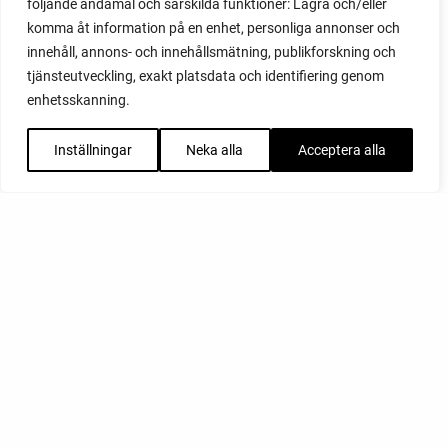
följande ändamål och särskilda funktioner: Lagra och/eller
komma åt information på en enhet, personliga annonser och
innehåll, annons- och innehållsmätning, publikforskning och
tjänsteutveckling, exakt platsdata och identifiering genom
enhetsskanning.
Inställningar
Neka alla
Acceptera alla
FACEBOOK
YOUTUBE
INSTAGRAM