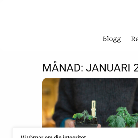
Blogg
R
MÅNAD:
JANUARI 
Vi värnar om din integritet