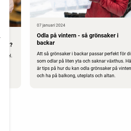
07 januari 2024
Odla på vintern - så grönsaker i
r
backar
cket?
Att så grönsaker i backar passar perfekt för d
ödsel.
som odlar på liten yta och saknar växthus. Hä
en
är tips på hur du kan odla grönsaker på vinter
föra
och ha på balkong, uteplats och altan.