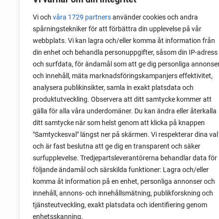
Vi och
våra 1729 partners
använder cookies och andra
spårningstekniker för att förbättra din upplevelse på vår
webbplats. Vi kan lagra och/eller komma åt information från
din enhet och behandla personuppgifter, såsom din IP-adress
08 januari 2024
och surfdata, för ändamål som att ge dig personliga annonse
Kan man gödsla tomater för my
och innehåll, mäta marknadsföringskampanjers effektivitet,
analysera publikinsikter, samla in exakt platsdata och
Ingen växt mår bra av att få för mycket g
produktutveckling. Observera att ditt samtycke kommer att
Här kan du se vad som händer om en lit
gälla för alla våra underdomäner. Du kan ändra eller återkalla
tomatplanta gödslas för mycket och jäm
ditt samtycke när som helst genom att klicka på knappen
med en planta som inte fått gödsel alls.
"Samtyckesval" längst ner på skärmen. Vi respekterar dina val
och är fast beslutna att ge dig en transparent och säker
surfupplevelse. Tredjepartsleverantörerna behandlar data för
följande ändamål och särskilda funktioner: Lagra och/eller
komma åt information på en enhet, personliga annonser och
innehåll, annons- och innehållsmätning, publikforskning och
tjänsteutveckling, exakt platsdata och identifiering genom
enhetsskanning.