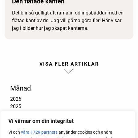
Den flätade kanten
Det blir så gulligt att rama in odlingsbäddar med en
flätad kant av ris. Jag vill gärna göra fler! Här visar
jag i bilder hur jag skapat kanterna.
Månad
2026
2025
2024
Vi värnar om din integritet
2023
2022
Vi och
våra 1729 partners
använder cookies och andra
2021