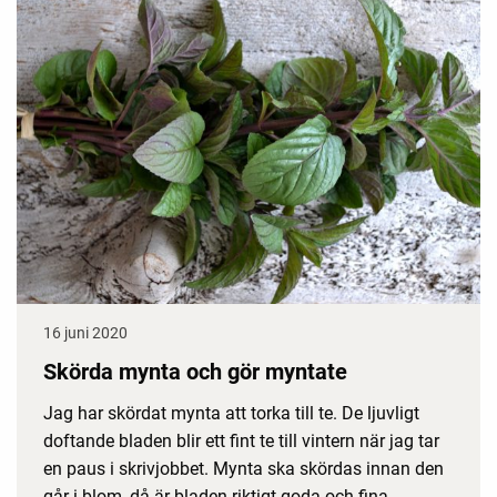
16 juni 2020
Skörda mynta och gör myntate
Jag har skördat mynta att torka till te. De ljuvligt
doftande bladen blir ett fint te till vintern när jag tar
en paus i skrivjobbet. Mynta ska skördas innan den
går i blom, då är bladen riktigt goda och fina.