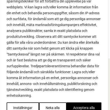
spårningstekniker för att förbättra din upplevelse på vår
2020
webbplats. Vi kan lagra och/eller komma åt information från
2019
din enhet och behandla personuppgifter, såsom din IP-adress
2018
och surfdata, för ändamål som att ge dig personliga annonser
2017
och innehåll, mäta marknadsföringskampanjers effektivitet,
2016
analysera publikinsikter, samla in exakt platsdata och
2015
produktutveckling. Observera att ditt samtycke kommer att
2014
gälla för alla våra underdomäner. Du kan ändra eller återkalla
ditt samtycke när som helst genom att klicka på knappen
"Samtyckesval" längst ner på skärmen. Vi respekterar dina val
och är fast beslutna att ge dig en transparent och säker
surfupplevelse. Tredjepartsleverantörerna behandlar data för
FACEBOOK
följande ändamål och särskilda funktioner: Lagra och/eller
komma åt information på en enhet, personliga annonser och
YOUTUBE
innehåll, annons- och innehållsmätning, publikforskning och
tjänsteutveckling, exakt platsdata och identifiering genom
INSTAGRAM
enhetsskanning.
PODCAST
Inställningar
Neka alla
Acceptera alla