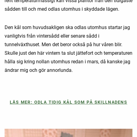
rent temperaturmässigt kan vissa plantor från den tidigaste
sådden till och med odlas utomhus i skyddade lägen.
Den kål som huvudsakligen ska odlas utomhus startar jag
vanligtvis från vintersådd eller senare sådd i
tunnelväxthuset. Men det beror också på hur våren blir.
Skulle just den här vintern ta slut jättefort och temperaturen
hålla sig kring nollan utomhus redan i mars, då kanske jag
ändrar mig och gör annorlunda.
LÄS MER: ODLA TIDIG KÅL SOM PÅ SKILLNADENS