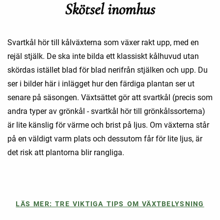
Skötsel inomhus
Svartkål hör till kålväxterna som växer rakt upp, med en
rejäl stjälk. De ska inte bilda ett klassiskt kålhuvud utan
skördas istället blad för blad nerifrån stjälken och upp. Du
ser i bilder här i inlägget hur den färdiga plantan ser ut
senare på säsongen. Växtsättet gör att svartkål (precis som
andra typer av grönkål - svartkål hör till grönkålssorterna)
är lite känslig för värme och brist på ljus. Om växterna står
på en väldigt varm plats och dessutom får för lite ljus, är
det risk att plantorna blir rangliga.
LÄS MER: TRE VIKTIGA TIPS OM VÄXTBELYSNING