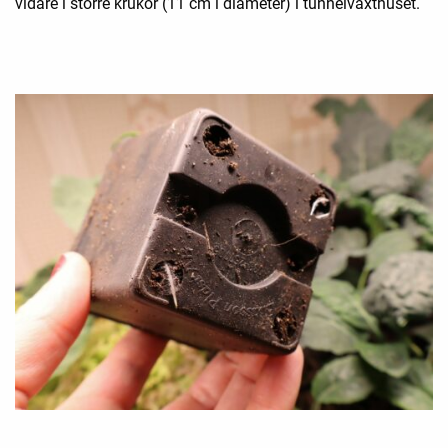
vidare i större krukor (11 cm i diameter) i tunnelväxthuset.