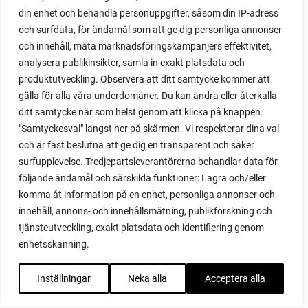
din enhet och behandla personuppgifter, såsom din IP-adress
och surfdata, för ändamål som att ge dig personliga annonser
och innehåll, mäta marknadsföringskampanjers effektivitet,
analysera publikinsikter, samla in exakt platsdata och
produktutveckling. Observera att ditt samtycke kommer att
gälla för alla våra underdomäner. Du kan ändra eller återkalla
ditt samtycke när som helst genom att klicka på knappen
"Samtyckesval" längst ner på skärmen. Vi respekterar dina val
20 juli 2026
och är fast beslutna att ge dig en transparent och säker
Taktik med 3 tips för att röja i odlingen
surfupplevelse. Tredjepartsleverantörerna behandlar data för
följande ändamål och särskilda funktioner: Lagra och/eller
Hur kan man göra för att hitta ett bra och hållbart
komma åt information på en enhet, personliga annonser och
sätt att röja upp i sin odling? Läs min taktik, som gör
innehåll, annons- och innehållsmätning, publikforskning och
det lätt att hitta motivation och sätta igång.
tjänsteutveckling, exakt platsdata och identifiering genom
enhetsskanning.
Inställningar
Neka alla
Acceptera alla