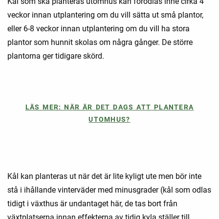
Kål som ska planteras utomhus kan förodlas inne cirka 4
veckor innan utplantering om du vill sätta ut små plantor,
eller 6-8 veckor innan utplantering om du vill ha stora
plantor som hunnit skolas om några gånger. De större
plantorna ger tidigare skörd.
LÄS MER: NÄR ÄR DET DAGS ATT PLANTERA
UTOMHUS?
Kål kan planteras ut när det är lite kyligt ute men bör inte
stå i ihållande vinterväder med minusgrader (kål som odlas
tidigt i växthus är undantaget här, de tas bort från
växtplatserna innan effekterna av tidig kyla ställer till