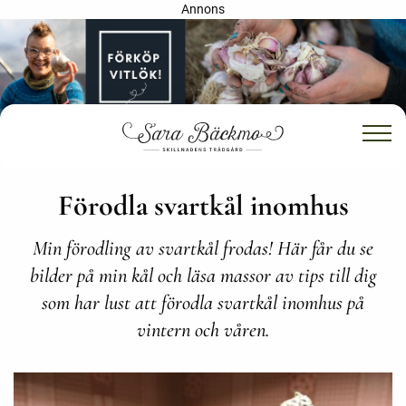
Annons
Förodla svartkål inomhus
Min förodling av svartkål frodas! Här får du se
bilder på min kål och läsa massor av tips till dig
som har lust att förodla svartkål inomhus på
vintern och våren.