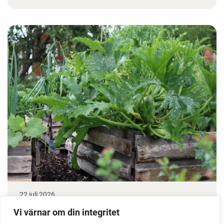
22 juli 2026
Odla stora växter på liten plats
Vi värnar om din integritet