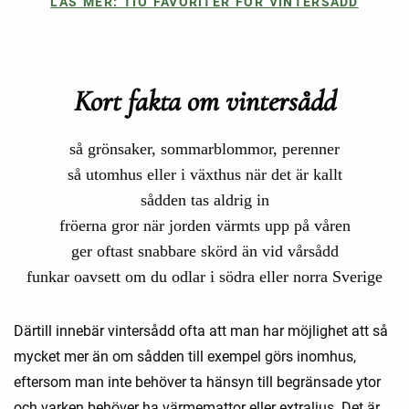
LÄS MER: TIO FAVORITER FÖR VINTERSÅDD
Kort fakta om vintersådd
så grönsaker, sommarblommor, perenner
så utomhus eller i växthus när det är kallt
sådden tas aldrig in
fröerna gror när jorden värmts upp på våren
ger oftast snabbare skörd än vid vårsådd
funkar oavsett om du odlar i södra eller norra Sverige
Därtill innebär vintersådd ofta att man har möjlighet att så
mycket mer än om sådden till exempel görs inomhus,
eftersom man inte behöver ta hänsyn till begränsade ytor
och varken behöver ha värmemattor eller extraljus. Det är