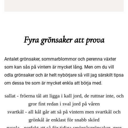
Fyra grönsaker att prova
Antalet grönsaker, sommarblommor och perenna växter
som kan sås på vintern är mycket lång. Men om du vill
odla grönsaker och är helt nybörjare så vill jag särskilt tipsa
om dessa tre som är mycket enkla att börja med.
sallat - fröerna tål att ligga i kall jord, de ruttnar inte, och
gror fint redan i sval jord på våren
svartkål - all kål går att så på vintern men svartkål och
grönkål är enklast för snabb skörd
rucola - perfekt att så för tidiga smörgåsgrönsaker, gror