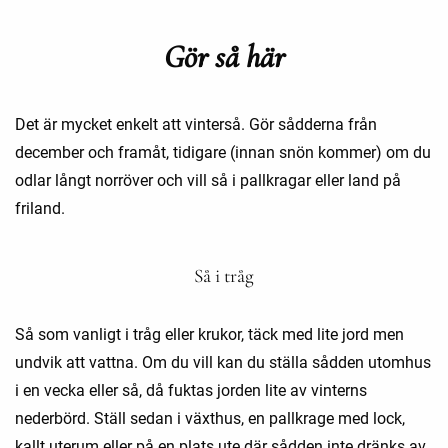
Gör så här
Det är mycket enkelt att vinterså. Gör sådderna från
december och framåt, tidigare (innan snön kommer) om du
odlar långt norröver och vill så i pallkragar eller land på
friland.
Så i tråg
Så som vanligt i tråg eller krukor, täck med lite jord men
undvik att vattna. Om du vill kan du ställa sådden utomhus
i en vecka eller så, då fuktas jorden lite av vinterns
nederbörd. Ställ sedan i växthus, en pallkrage med lock,
kallt uterum eller på en plats ute där sådden inte dränks av