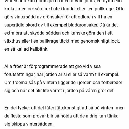
Vintersådd kan göras på en liten utvald plats, en bytta eller
kruka, men också direkt ute i landet eller i en pallkrage. Ofta
görs vintersådd av grönsaker för att odlaren vill ha en
supertidig skörd av till exempel bladgrönsaker. Då är det
extra bra att skydda sådden och kanske göra den i ett
växthus eller i en pallkrage täckt med genomskinligt lock,
en så kallad kallbänk.
Alla fröer är förprogrammerade att gro vid vissa
förutsättningar, när jorden är si eller så varm till exempel.
Om fröerna sås på vintern ligger de i jorden och förbereder
sig och när det blir lite varmt i jorden på våren gror det.
En del tycker att det låter jättekonstigt att så på vintern men
de flesta som provar blir så nöjda att de aldrig kan tänka
sig skippa vintersådden.