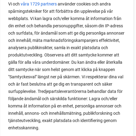
Vi och
våra 1729 partners
använder cookies och andra
Med det här smarta knepet kan du odla också stora
spårningstekniker för att förbättra din upplevelse på vår
växter i en pallkrage tillsammans med andra växter.
webbplats. Vi kan lagra och/eller komma åt information från
Perfekt om du vill odla mycket i på liten yta.
din enhet och behandla personuppgifter, såsom din IP-adress
och surfdata, för ändamål som att ge dig personliga annonser
och innehåll, mäta marknadsföringskampanjers effektivitet,
analysera publikinsikter, samla in exakt platsdata och
produktutveckling. Observera att ditt samtycke kommer att
gälla för alla våra underdomäner. Du kan ändra eller återkalla
ditt samtycke när som helst genom att klicka på knappen
"Samtyckesval" längst ner på skärmen. Vi respekterar dina val
och är fast beslutna att ge dig en transparent och säker
surfupplevelse. Tredjepartsleverantörerna behandlar data för
följande ändamål och särskilda funktioner: Lagra och/eller
komma åt information på en enhet, personliga annonser och
innehåll, annons- och innehållsmätning, publikforskning och
tjänsteutveckling, exakt platsdata och identifiering genom
enhetsskanning.