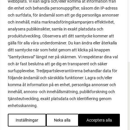
webbplats. Vi kan lagra och/eller komma åt information från
2022
din enhet och behandla personuppgifter, såsom din IP-adress
2021
och surfdata, för ändamål som att ge dig personliga annonser
2020
och innehåll, mäta marknadsföringskampanjers effektivitet,
2019
analysera publikinsikter, samla in exakt platsdata och
2018
produktutveckling. Observera att ditt samtycke kommer att
2017
gälla för alla våra underdomäner. Du kan ändra eller återkalla
ditt samtycke när som helst genom att klicka på knappen
"Samtyckesval" längst ner på skärmen. Vi respekterar dina val
och är fast beslutna att ge dig en transparent och säker
surfupplevelse. Tredjepartsleverantörerna behandlar data för
FACEBOOK
följande ändamål och särskilda funktioner: Lagra och/eller
komma åt information på en enhet, personliga annonser och
YOUTUBE
innehåll, annons- och innehållsmätning, publikforskning och
tjänsteutveckling, exakt platsdata och identifiering genom
INSTAGRAM
enhetsskanning.
PODCAST
Inställningar
Neka alla
Acceptera alla