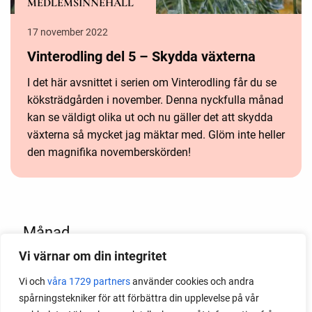
MEDLEMSINNEHÅLL
17 november 2022
Vinterodling del 5 – Skydda växterna
I det här avsnittet i serien om Vinterodling får du se
köksträdgården i november. Denna nyckfulla månad
kan se väldigt olika ut och nu gäller det att skydda
växterna så mycket jag mäktar med. Glöm inte heller
den magnifika novemberskörden!
Månad
Vi värnar om din integritet
2026
2025
Vi och
våra 1729 partners
använder cookies och andra
2024
spårningstekniker för att förbättra din upplevelse på vår
2023