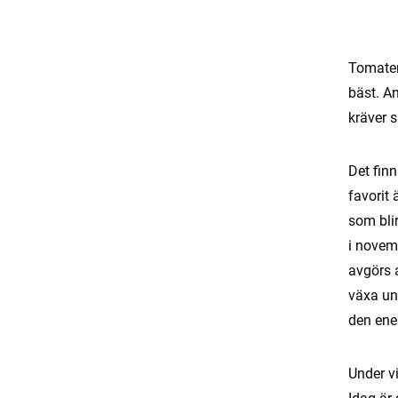
Tomater
bäst. An
kräver s
Det fin
favorit 
som bli
i novemb
avgörs 
växa un
den ener
Under vi