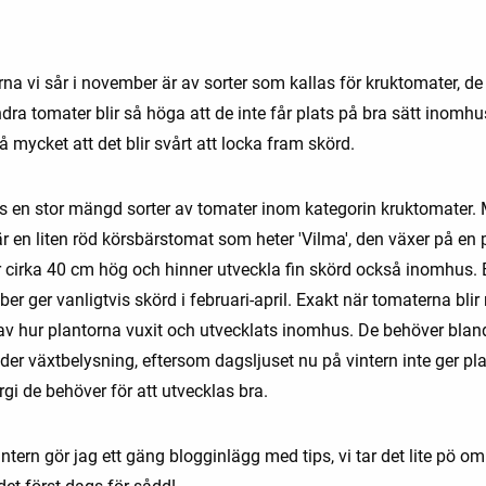
na vi sår i november är av sorter som kallas för kruktomater, de
dra tomater blir så höga att de inte får plats på bra sätt inomh
å mycket att det blir svårt att locka fram skörd.
ns en stor mängd sorter av tomater inom kategorin kruktomater.
är en liten röd körsbärstomat som heter 'Vilma', den växer på en 
r cirka 40 cm hög och hinner utveckla fin skörd också inomhus.
er ger vanligtvis skörd i februari-april. Exakt när tomaterna bli
av hur plantorna vuxit och utvecklats inomhus. De behöver blan
der växtbelysning, eftersom dagsljuset nu på vintern inte ger pl
gi de behöver för att utvecklas bra.
ntern gör jag ett gäng blogginlägg med tips, vi tar det lite pö om