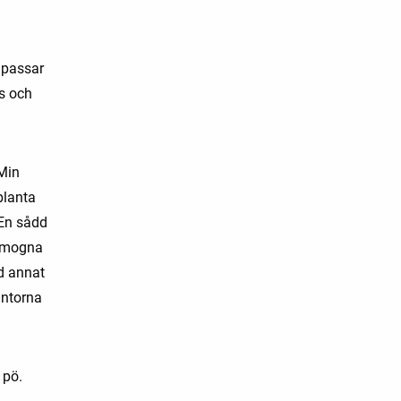
 passar
us och
 Min
planta
 En sådd
r mogna
d annat
antorna
 pö.