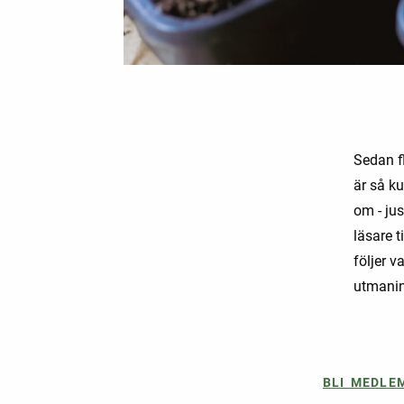
Sedan fl
är så ku
om - jus
läsare t
följer v
utmanin
BLI MEDLE