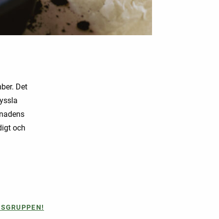
mber. Det
pyssla
llnadens
digt och
MSGRUPPEN!