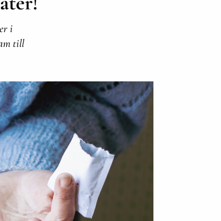
ater!
er i
am till