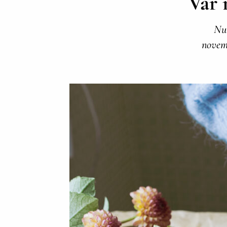
Var 
Nu 
novemb