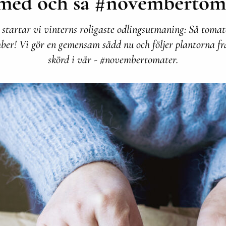
med och så #novembertom
startar vi vinterns roligaste odlingsutmaning: Så tomat
er! Vi gör en gemensam sådd nu och följer plantorna fr
skörd i vår - #novembertomater.