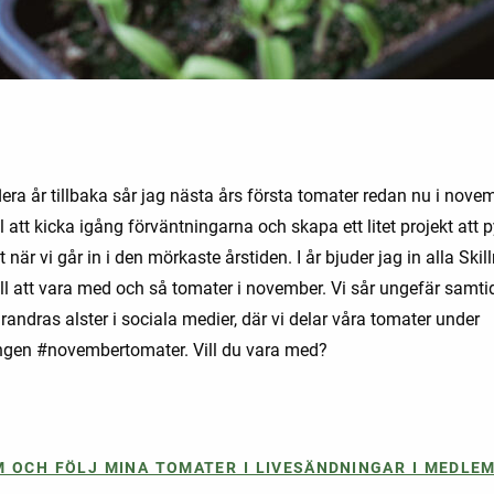
era år tillbaka sår jag nästa års första tomater redan nu i nove
l att kicka igång förväntningarna och skapa ett litet projekt att 
t när vi går in i den mörkaste årstiden. I år bjuder jag in alla Ski
ill att vara med och så tomater i november. Vi sår ungefär samti
arandras alster i sociala medier, där vi delar våra tomater under
gen #novembertomater. Vill du vara med?
M OCH FÖLJ MINA TOMATER I LIVESÄNDNINGAR I MEDLE